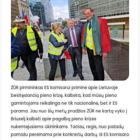
ŽŪR pirmininkas ES komisarui priminė apie Lietuvoje
besitęsiančią pieno krizę, kalbėta, kad mūsų pieno
gamintojams reikalinga ne tik nacionalinė, bet ir ES
parama. Jau nuo šių metų pradžios ŽŪR ne kartą vyko į
Briuselį kalbėti apie pagalbą pieno krizės
nukentėjusiems ūkininkams. Tačiau, regis, nuo pažadų
pamažu pereinama prie konkrečių darbų. Iš ES komisaro