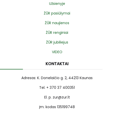
Užsienyje
ŽŪR pasiūlymai
ŽŪR naujienos
ŽŪR renginiai
ŽŪR jubiliejus
VIDEO
KONTAKTAI
Adresas: K. Donelaičio g. 2, 44213 Kaunas
Tel. + 370 37 400351
El. p. zur@zur.lt
Įm. kodas 135199748