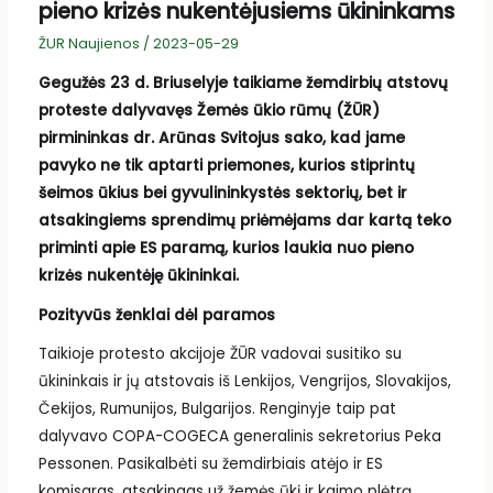
pieno krizės nukentėjusiems ūkininkams
ŽUR Naujienos
/
2023-05-29
Gegužės 23 d. Briuselyje taikiame žemdirbių atstovų
proteste dalyvavęs Žemės ūkio rūmų (ŽŪR)
pirmininkas dr. Arūnas Svitojus sako, kad jame
pavyko ne tik aptarti priemones, kurios stiprintų
šeimos ūkius bei gyvulininkystės sektorių, bet ir
atsakingiems sprendimų priėmėjams dar kartą teko
priminti apie ES paramą, kurios laukia nuo pieno
krizės nukentėję ūkininkai.
Pozityvūs ženklai dėl paramos
Taikioje protesto akcijoje ŽŪR vadovai susitiko su
ūkininkais ir jų atstovais iš Lenkijos, Vengrijos, Slovakijos,
Čekijos, Rumunijos, Bulgarijos. Renginyje taip pat
dalyvavo COPA-COGECA generalinis sekretorius Peka
Pessonen. Pasikalbėti su žemdirbiais atėjo ir ES
komisaras, atsakingas už žemės ūkį ir kaimo plėtrą,