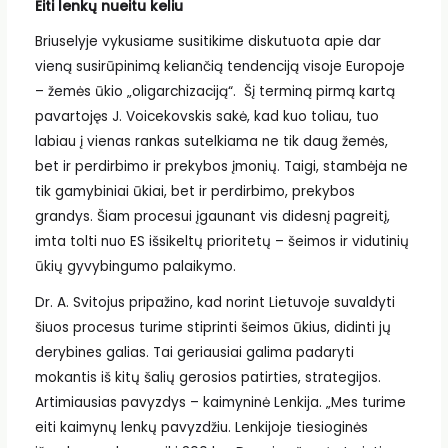
Eiti lenkų nueitu keliu
Briuselyje vykusiame susitikime diskutuota apie dar
vieną susirūpinimą keliančią tendenciją visoje Europoje
– žemės ūkio „oligarchizaciją“. Šį terminą pirmą kartą
pavartojęs J. Voicekovskis sakė, kad kuo toliau, tuo
labiau į vienas rankas sutelkiama ne tik daug žemės,
bet ir perdirbimo ir prekybos įmonių. Taigi, stambėja ne
tik gamybiniai ūkiai, bet ir perdirbimo, prekybos
grandys. Šiam procesui įgaunant vis didesnį pagreitį,
imta tolti nuo ES išsikeltų prioritetų – šeimos ir vidutinių
ūkių gyvybingumo palaikymo.
Dr. A. Svitojus pripažino, kad norint Lietuvoje suvaldyti
šiuos procesus turime stiprinti šeimos ūkius, didinti jų
derybines galias. Tai geriausiai galima padaryti
mokantis iš kitų šalių gerosios patirties, strategijos.
Artimiausias pavyzdys – kaimyninė Lenkija. „Mes turime
eiti kaimynų lenkų pavyzdžiu. Lenkijoje tiesioginės