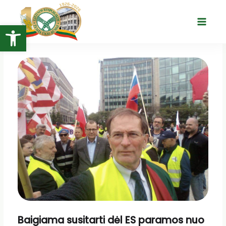
Pereiti
prie
Open toolbar
Main
turinio
Menu
Baigiama susitarti dėl ES paramos nuo