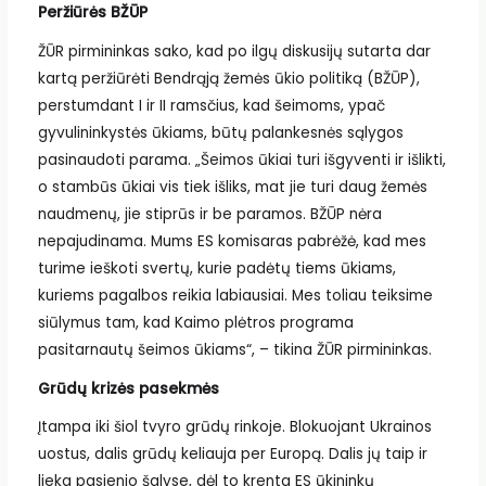
Peržiūrės BŽŪP
ŽŪR pirmininkas sako, kad po ilgų diskusijų sutarta dar
kartą peržiūrėti Bendrąją žemės ūkio politiką (BŽŪP),
perstumdant I ir II ramsčius, kad šeimoms, ypač
gyvulininkystės ūkiams, būtų palankesnės sąlygos
pasinaudoti parama. „Šeimos ūkiai turi išgyventi ir išlikti,
o stambūs ūkiai vis tiek išliks, mat jie turi daug žemės
naudmenų, jie stiprūs ir be paramos. BŽŪP nėra
nepajudinama. Mums ES komisaras pabrėžė, kad mes
turime ieškoti svertų, kurie padėtų tiems ūkiams,
kuriems pagalbos reikia labiausiai. Mes toliau teiksime
siūlymus tam, kad Kaimo plėtros programa
pasitarnautų šeimos ūkiams“, – tikina ŽŪR pirmininkas.
Grūdų krizės pasekmės
Įtampa iki šiol tvyro grūdų rinkoje. Blokuojant Ukrainos
uostus, dalis grūdų keliauja per Europą. Dalis jų taip ir
lieka pasienio šalyse, dėl to krenta ES ūkininkų