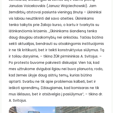
Janušas Voicekovskis (Janusz Wojciechowski). Jam
žemdirbių atstovai pasiuntė vieningą žinutę – ūkininkai
vis labiau neužtikrinti dėl savo ateities. Ūkininkams
tenka taikytis prie Žaliojo kurso, o kartu ir tvarkytis su
ištinkančiomis krizėmis. „Ūkininkams šiandieną tenka
daug daugiau atsakomybių nei anksčiau. Tačiau būtina
sekti aktualijas, bendrauti su atsakingomis institucijomis
ir ne tik kritikuoti, bet ir teikti konstruktyvius siūlymus. Tą
ir toliau darysime, – tikina ŽŪR pirmininkas A. Svitojus. –
Po protesto buvome pakviesti diskusijai. Vien tai, kad
mes užtrukome dvigubai ilgiau nei buvo planuota, rodo,
kad žemės ūkyje daug aštrių temų, kurias būtina
aptarti. Svarbu ne tik apie problemas kalbėti, bet ir
ieškoti sprendimų. Džiaugiamės, kad komisaras ne tik
mus išklauso, bet ir atsižvelgia į pasiūlymus“, – tikina dr.
A. Svitojus.