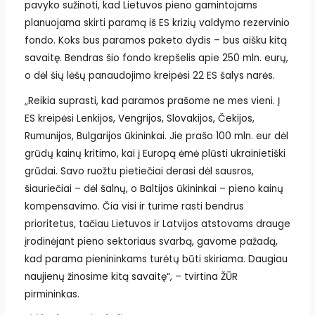
pavyko sužinoti, kad Lietuvos pieno gamintojams
planuojama skirti paramą iš ES krizių valdymo rezervinio
fondo. Koks bus paramos paketo dydis – bus aišku kitą
savaitę. Bendras šio fondo krepšelis apie 250 mln. eurų,
o dėl šių lėšų panaudojimo kreipėsi 22 ES šalys narės.
„Reikia suprasti, kad paramos prašome ne mes vieni. Į
ES kreipėsi Lenkijos, Vengrijos, Slovakijos, Čekijos,
Rumunijos, Bulgarijos ūkininkai. Jie prašo 100 mln. eur dėl
grūdų kainų kritimo, kai į Europą ėmė plūsti ukrainietiški
grūdai. Savo ruožtu pietiečiai derasi dėl sausros,
šiauriečiai – dėl šalnų, o Baltijos ūkininkai – pieno kainų
kompensavimo. Čia visi ir turime rasti bendrus
prioritetus, tačiau Lietuvos ir Latvijos atstovams drauge
įrodinėjant pieno sektoriaus svarbą, gavome pažadą,
kad parama pienininkams turėtų būti skiriama. Daugiau
naujienų žinosime kitą savaitę“, – tvirtina ŽŪR
pirmininkas.