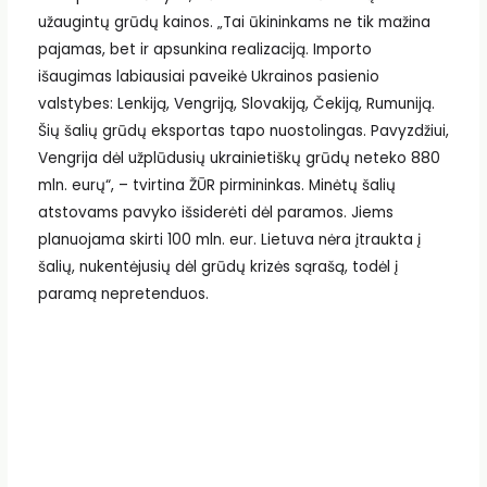
užaugintų grūdų kainos. „Tai ūkininkams ne tik mažina
pajamas, bet ir apsunkina realizaciją. Importo
išaugimas labiausiai paveikė Ukrainos pasienio
valstybes: Lenkiją, Vengriją, Slovakiją, Čekiją, Rumuniją.
Šių šalių grūdų eksportas tapo nuostolingas. Pavyzdžiui,
Vengrija dėl užplūdusių ukrainietiškų grūdų neteko 880
mln. eurų“, – tvirtina ŽŪR pirmininkas. Minėtų šalių
atstovams pavyko išsiderėti dėl paramos. Jiems
planuojama skirti 100 mln. eur. Lietuva nėra įtraukta į
šalių, nukentėjusių dėl grūdų krizės sąrašą, todėl į
paramą nepretenduos.