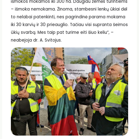
išmokos mokamos iki 300 ha. Daugiau žemės turintiems
– išmoka nemokama. Žinoma, stambesni lenkų ūkiai dėl
to nelabai patenkinti, nes pagrindinė parama mokama
iki 30 karvių ir 30 prieauglio. Tačiau visi supranta šeimos
ūkių svarbą. Mes taip pat turime eiti šiuo keliu“, –
neabejoja dr. A. Svitojus.