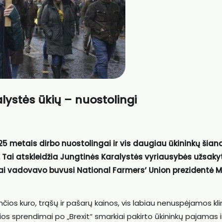
lystės ūkių – nuostolingi
025 metais dirbo nuostolingai ir vis daugiau ūkininkų šian
os. Tai atskleidžia Jungtinės Karalystės vyriausybės užsaky
iai vadovavo buvusi
National Farmers’ Union
prezidentė
M
ios kuro, trąšų ir pašarų kainos, vis labiau nenuspėjamos k
os sprendimai po „Brexit“ smarkiai pakirto ūkininkų pajamas i