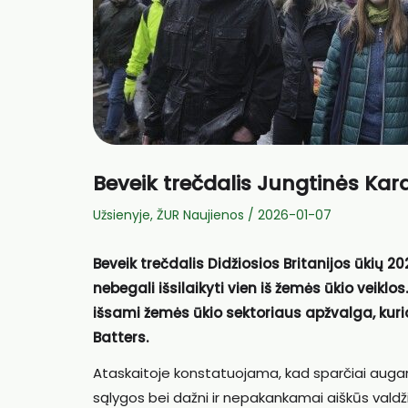
Beveik trečdalis Jungtinės Kara
Užsienyje
,
ŽUR Naujienos
/
2026-01-07
Beveik trečdalis Didžiosios Britanijos ūkių 2
nebegali išsilaikyti vien iš žemės ūkio veikl
išsami žemės ūkio sektoriaus apžvalga, kur
Batters
.
Ataskaitoje konstatuojama, kad sparčiai auganč
sąlygos bei dažni ir nepakankamai aiškūs valdži