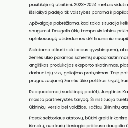
pasitikėjimą ateitimi. 2023–2024 metais vidutini
išsilaikyti padėjo tik valstybės parama ir papi
Apžvalgoje pabrėžiama, kad tokia situacija keli
saugumui. Daugelis ūkių tampa vis labiau priklau
aplinkosaugą atidedamos dėl finansinio neap
Siekdama atkurti sektoriaus gyvybingumą, atas
žemės ūkio paramos schemų supaprastinimas, 
angliškos produkcijos eksporto skatinimas, plat
darbuotojų vizų galiojimo pratęsimas. Taip pat 
prognozuojamą žemės ūkio politikos kryptį, kuri
Reaguodama į sudėtingą padėtį, Jungtinės Kara
maisto partnerystės tarybą. Ši institucija turė
ūkininkų, verslo bei valdžios. Tačiau ūkininkų a
Pasak sektoriaus atstovų, būtini greiti ir kon
išmokų, nuo kurių tiesiogiai priklauso daugelio ū