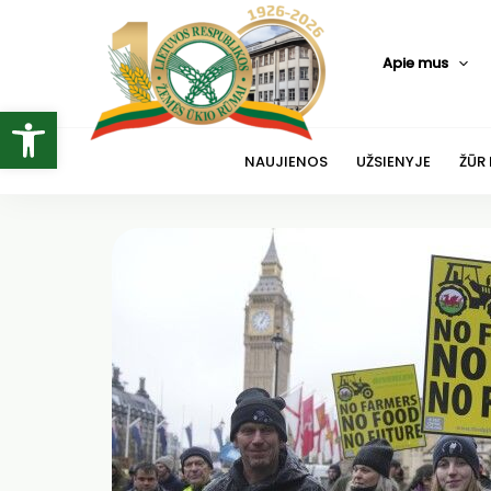
Pereiti
prie
Apie mus
turinio
Open toolbar
NAUJIENOS
UŽSIENYJE
ŽŪR