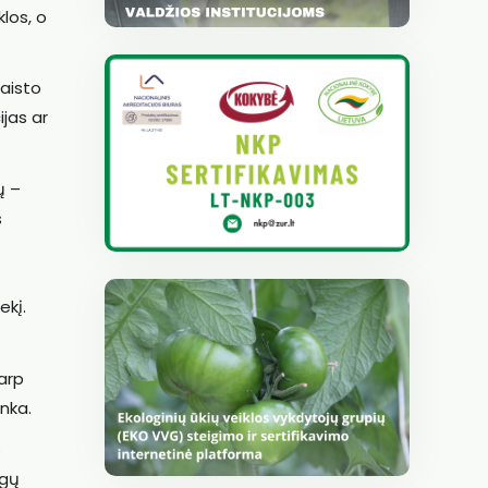
klos, o
maisto
ijas ar
ų –
s
ekį.
tarp
anka.
s
ngų