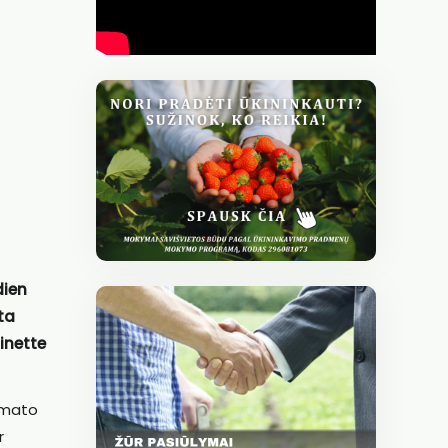
dien
ta
inette
limato
r