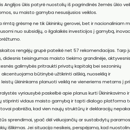
s Anglijos ūkis patyrė nuostolių iš pagrindinės žemės ūkio vei
ldomos, su maisto gamyba nesusijusios veiklos.
a rimtą grėsmę ne tik ūkininkų gerovei, bet ir nacionaliniam 
somi nuo subsidijų, o ilgalaikės investicijos į gamybą, inovac
ibrėžtumo.
kaitos rengėjų grupė pateikė net 57 rekomendacijas. Tarp j
didesnis teisingumas maisto tiekimo grandinėje, aktyvesni
esnės galimybės pritraukti privatų kapitalą bei sezoninių
akcentuojama būtinybė užtikrinti aiškią, nuoseklią ir
 leistų ūkininkams planuoti veiklą ne vieneriems metams į pri
lystės vyriausybė paskelbė apie planus kurti Ūkininkavimo ir
tų stiprinti vidaus maisto gamybą ir tapti dialogo platforma 
tstovai pabrėžia, kad vien naujų struktūrų ir deklaracijų nepak
kretūs sprendimai, ypač dėl vėluojančių ar sustabdytų paramo
kių išlikimas. Jei situacija nesikeis, perspėjama, kad nuostoli