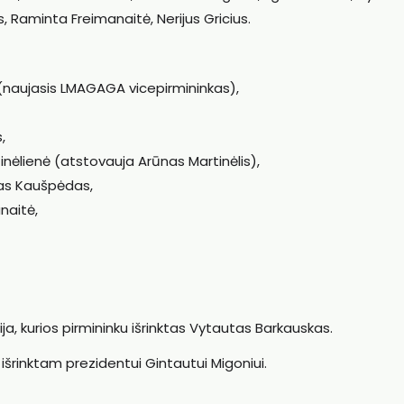
, Raminta Freimanaitė, Nerijus Gricius.
s (naujasis LMAGAGA vicepirmininkas),
,
rtinėlienė (atstovauja Arūnas Martinėlis),
ilas Kaušpėdas,
naitė,
a, kurios pirmininku išrinktas Vytautas Barkauskas.
išrinktam prezidentui Gintautui Migoniui.