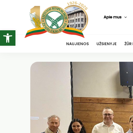
Pereiti
prie
Apie mus
turinio
Open toolbar
NAUJIENOS
UŽSIENYJE
ŽŪR