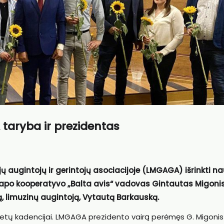
taryba ir prezidentas
ų augintojų ir gerintojų asociacijoje (LMGAGA) išrinkti na
 tapo kooperatyvo „Balta avis“ vadovas Gintautas Migonis
ką, limuzinų augintoją, Vytautą Barkauską.
metų kadencijai. LMGAGA prezidento vairą perėmęs G. Migonis 