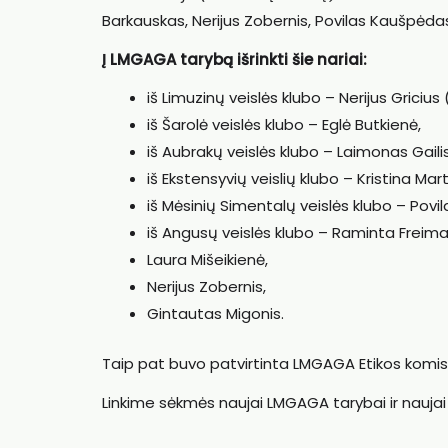
Barkauskas, Nerijus Zobernis, Povilas Kaušpėdas
Į LMGAGA tarybą išrinkti šie nariai:
iš Limuzinų veislės klubo – Nerijus Griciu
iš Šarolė veislės klubo – Eglė Butkienė,
iš Aubrakų veislės klubo – Laimonas Gailis
iš Ekstensyvių veislių klubo – Kristina Ma
iš Mėsinių Simentalų veislės klubo – Pov
iš Angusų veislės klubo – Raminta Freima
Laura Mišeikienė,
Nerijus Zobernis,
Gintautas Migonis.
Taip pat buvo patvirtinta LMGAGA Etikos komisij
Linkime sėkmės naujai LMGAGA tarybai ir naujai 