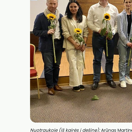
Nuotraukoje (iš kairės į dešinę):
Arūnas Martinė