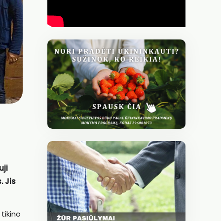
uji
.
Jis
tikino