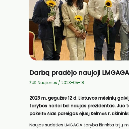
Darbą pradėjo naujoji LMGAGA 
ŽUR Naujienos
/
2023-05-18
2023 m. gegužės 12 d. Lietuvos mėsinių galvij
tarybos nariai bei naujas prezidentas. Juo
pakeitė šias pareigas ėjusį Kelmės r. ūkinin
Naujos sudėties LMGAGA taryba išrinkta trijų 