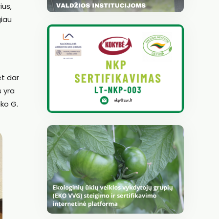
ius,
giau
et dar
s yra
ako G.