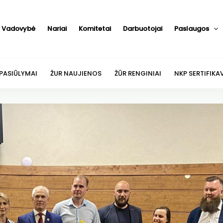
Vadovybė
Nariai
Komitetai
Darbuotojai
Paslaugos
 PASIŪLYMAI
ŽUR NAUJIENOS
ŽŪR RENGINIAI
NKP SERTIFIKA