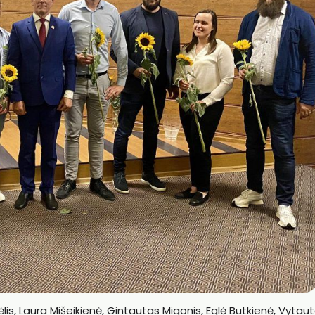
lis, Laura Mišeikienė, Gintautas Migonis, Eglė Butkienė, Vytau