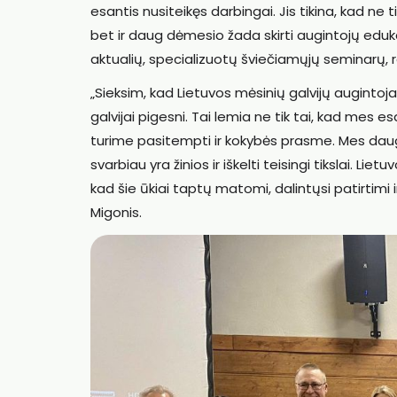
esantis nusiteikęs darbingai. Jis tikina, kad ne 
bet ir daug dėmesio žada skirti augintojų eduk
aktualių, specializuotų šviečiamųjų seminarų, r
„Sieksim, kad Lietuvos mėsinių galvijų augintoja
galvijai pigesni. Tai lemia ne tik tai, kad mes 
turime pasitempti ir kokybės prasme. Mes daug
svarbiau yra žinios ir iškelti teisingi tikslai. Lie
kad šie ūkiai taptų matomi, dalintųsi patirtimi 
Migonis.