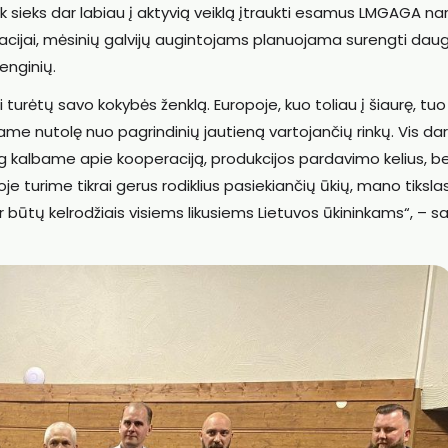
tik sieks dar labiau į aktyvią veiklą įtraukti esamus LMGAGA nar
acijai, mėsinių galvijų augintojams planuojama surengti dau
enginių.
i turėtų savo kokybės ženklą. Europoje, kuo toliau į šiaurę, tuo
esame nutolę nuo pagrindinių jautieną vartojančių rinkų. Vis dar
 kalbame apie kooperaciją, produkcijos pardavimo kelius, b
tuvoje turime tikrai gerus rodiklius pasiekiančių ūkių, mano tiksla
ir būtų kelrodžiais visiems likusiems Lietuvos ūkininkams“, – s