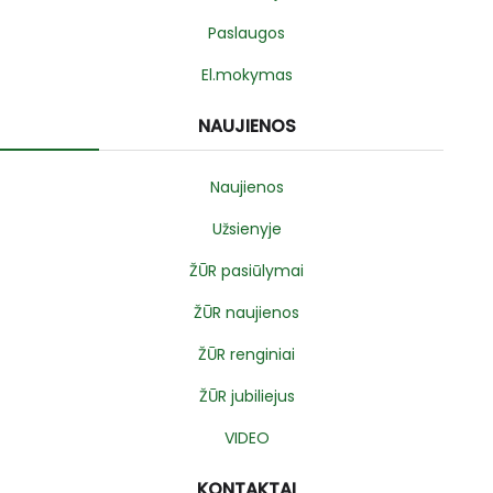
Paslaugos
El.mokymas
NAUJIENOS
Naujienos
Užsienyje
ŽŪR pasiūlymai
ŽŪR naujienos
ŽŪR renginiai
ŽŪR jubiliejus
VIDEO
KONTAKTAI