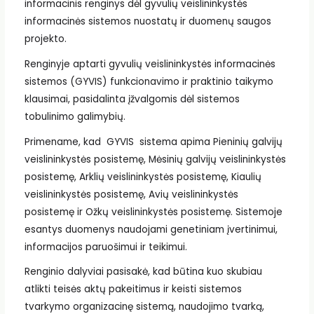
informacinis renginys dėl gyvulių veislininkystės
informacinės sistemos nuostatų ir duomenų saugos
projekto.
Renginyje aptarti gyvulių veislininkystės informacinės
sistemos (GYVIS) funkcionavimo ir praktinio taikymo
klausimai, pasidalinta įžvalgomis dėl sistemos
tobulinimo galimybių.
Primename, kad GYVIS sistema apima Pieninių galvijų
veislininkystės posistemę, Mėsinių galvijų veislininkystės
posistemę, Arklių veislininkystės posistemę, Kiaulių
veislininkystės posistemę, Avių veislininkystės
posistemę ir Ožkų veislininkystės posistemę. Sistemoje
esantys duomenys naudojami genetiniam įvertinimui,
informacijos paruošimui ir teikimui.
Renginio dalyviai pasisakė, kad būtina kuo skubiau
atlikti teisės aktų pakeitimus ir keisti sistemos
tvarkymo organizacinę sistemą, naudojimo tvarką,