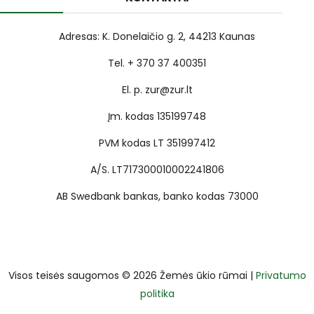
Adresas: K. Donelaičio g. 2, 44213 Kaunas
Tel. + 370 37 400351
El. p. zur@zur.lt
Įm. kodas 135199748
PVM kodas LT 351997412
A/S. LT717300010002241806
AB Swedbank bankas, banko kodas 73000
Visos teisės saugomos © 2026 Žemės ūkio rūmai |
Privatumo
politika