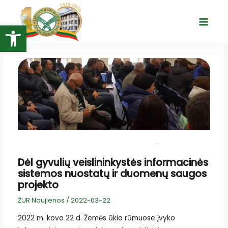
Pereiti
prie
Open toolbar
Main
turinio
Menu
Dėl gyvulių veislininkystės informacinės
sistemos nuostatų ir duomenų saugos
projekto
ŽUR Naujienos
/
2022-03-22
2022 m. kovo 22 d. Žemės ūkio rūmuose įvyko