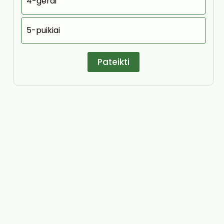
4-gerai
5-puikiai