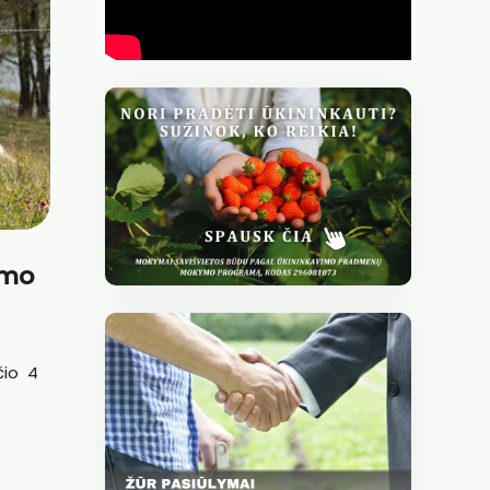
imo
čio 4