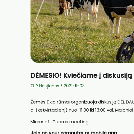
DĖMESIO! Kviečiame į diskusiją
ŽUR Naujienos
/
2021-11-03
Žemės ūkio rūmai organizuoja diskusiją DĖL DAU
d. (ketvirtadienį) nuo 11:00 iki 13:00 val. Maloniai
Microsoft Teams meeting
Join on your computer or mobile app