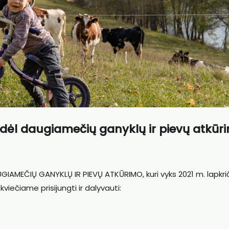
 dėl daugiamečių ganyklų ir pievų atkūr
GIAMEČIŲ GANYKLŲ IR PIEVŲ ATKŪRIMO, kuri vyks 2021 m. lapkri
 kviečiame prisijungti ir dalyvauti: