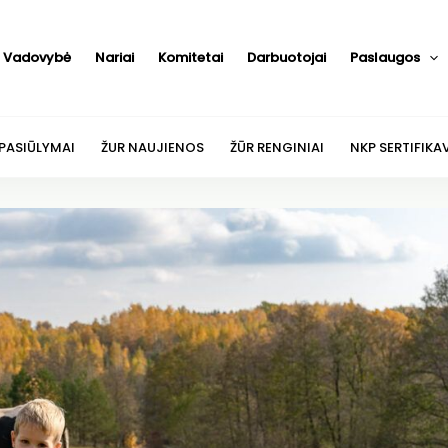
Vadovybė
Nariai
Komitetai
Darbuotojai
Paslaugos
 PASIŪLYMAI
ŽUR NAUJIENOS
ŽŪR RENGINIAI
NKP SERTIFIKA