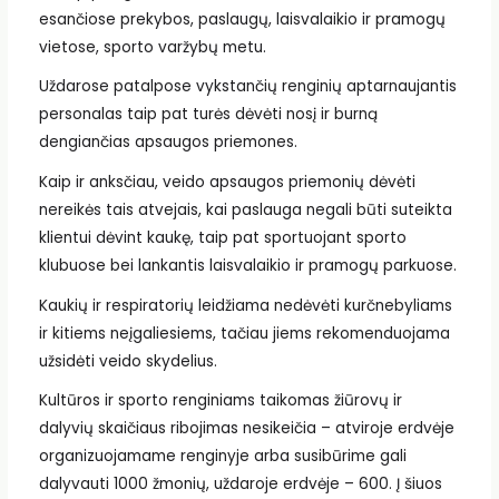
esančiose prekybos, paslaugų, laisvalaikio ir pramogų
vietose, sporto varžybų metu.
Uždarose patalpose vykstančių renginių aptarnaujantis
personalas taip pat turės dėvėti nosį ir burną
dengiančias apsaugos priemones.
Kaip ir anksčiau, veido apsaugos priemonių dėvėti
nereikės tais atvejais, kai paslauga negali būti suteikta
klientui dėvint kaukę, taip pat sportuojant sporto
klubuose bei lankantis laisvalaikio ir pramogų parkuose.
Kaukių ir respiratorių leidžiama nedėvėti kurčnebyliams
ir kitiems neįgaliesiems, tačiau jiems rekomenduojama
užsidėti veido skydelius.
Kultūros ir sporto renginiams taikomas žiūrovų ir
dalyvių skaičiaus ribojimas nesikeičia – atviroje erdvėje
organizuojamame renginyje arba susibūrime gali
dalyvauti 1000 žmonių, uždaroje erdvėje – 600. Į šiuos