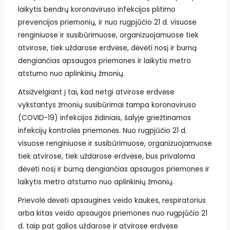
laikytis bendrų koronaviruso infekcijos plitimo
prevencijos priemonių, ir nuo rugpjūčio 21 d. visuose
renginiuose ir susibūrimuose, organizuojamuose tiek
atvirose, tiek uždarose erdvėse, dėvėti nosį ir burną
dengiančias apsaugos priemones ir laikytis metro
atstumo nuo aplinkinių žmonių.
Atsižvelgiant į tai, kad netgi atvirose erdvėse
vykstantys žmonių susibūrimai tampa koronaviruso
(COVID-19) infekcijos židiniais, šalyje griežtinamos
infekcijų kontrolės priemonės. Nuo rugpjūčio 21 d.
visuose renginiuose ir susibūrimuose, organizuojamuose
tiek atvirose, tiek uždarose erdvėse, bus privaloma
dėvėti nosį ir burną dengiančias apsaugos priemones ir
laikytis metro atstumo nuo aplinkinių žmonių.
Prievolė dėvėti apsaugines veido kaukes, respiratorius
arba kitas veido apsaugos priemones nuo rugpjūčio 21
d. taip pat galios uždarose ir atvirose erdvėse