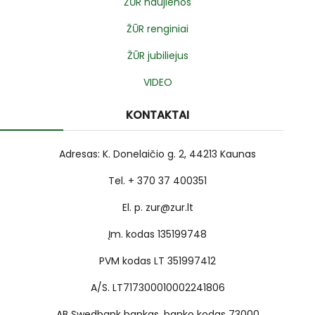
ŽŪR naujienos
ŽŪR renginiai
ŽŪR jubiliejus
VIDEO
KONTAKTAI
Adresas: K. Donelaičio g. 2, 44213 Kaunas
Tel. + 370 37 400351
El. p. zur@zur.lt
Įm. kodas 135199748
PVM kodas LT 351997412
A/S. LT717300010002241806
AB Swedbank bankas, banko kodas 73000