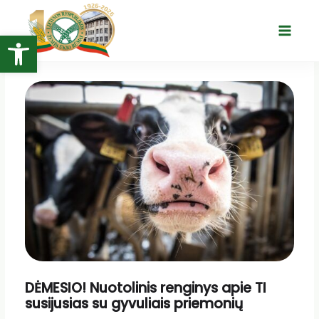
Pereiti
prie
Open toolbar
Main
turinio
Menu
DĖMESIO! Nuotolinis renginys apie TI
susijusias su gyvuliais priemonių