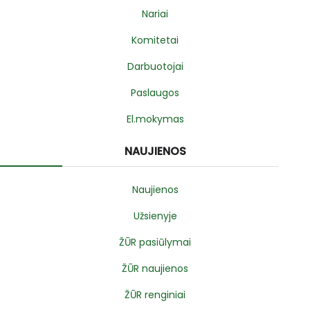
Nariai
Komitetai
Darbuotojai
Paslaugos
El.mokymas
NAUJIENOS
Naujienos
Užsienyje
ŽŪR pasiūlymai
ŽŪR naujienos
ŽŪR renginiai