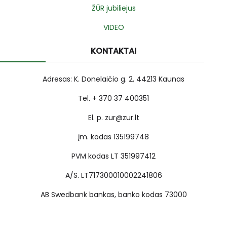
ŽŪR jubiliejus
VIDEO
KONTAKTAI
Adresas: K. Donelaičio g. 2, 44213 Kaunas
Tel. + 370 37 400351
El. p. zur@zur.lt
Įm. kodas 135199748
PVM kodas LT 351997412
A/S. LT717300010002241806
AB Swedbank bankas, banko kodas 73000