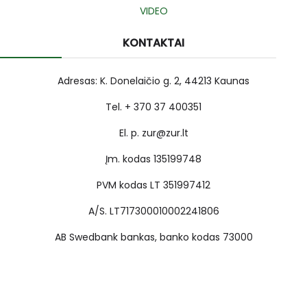
VIDEO
KONTAKTAI
Adresas: K. Donelaičio g. 2, 44213 Kaunas
Tel. + 370 37 400351
El. p. zur@zur.lt
Įm. kodas 135199748
PVM kodas LT 351997412
A/S. LT717300010002241806
AB Swedbank bankas, banko kodas 73000