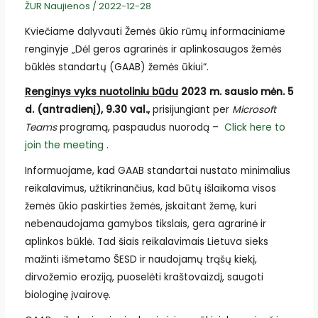
ŽUR Naujienos
/
2022-12-28
Kviečiame dalyvauti Žemės ūkio rūmų informaciniame
renginyje „Dėl geros agrarinės ir aplinkosaugos žemės
būklės standartų (GAAB) žemės ūkiui“.
Renginys vyks nuotoliniu būdu
2023 m. sausio mėn. 5
d. (antradienį), 9.30 val.,
prisijungiant per
Microsoft
Teams
programą, paspaudus nuorodą –
Click here to
join the meeting
.
Informuojame, kad GAAB standartai nustato minimalius
reikalavimus, užtikrinančius, kad būtų išlaikoma visos
žemės ūkio paskirties žemės, įskaitant žemę, kuri
nebenaudojama gamybos tikslais, gera agrarinė ir
aplinkos būklė. Tad šiais reikalavimais Lietuva sieks
mažinti išmetamo ŠESD ir naudojamų trąšų kiekį,
dirvožemio eroziją, puoselėti kraštovaizdį, saugoti
biologinę įvairovę.