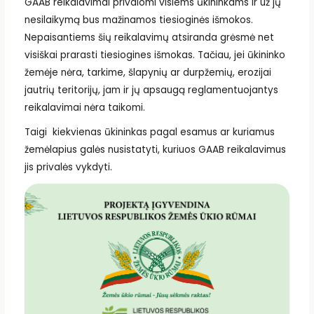
GAAB reikalavimai privalomi visiems ūkininkams ir už jų
nesilaikymą bus mažinamos tiesioginės išmokos.
Nepaisantiems šių reikalavimų atsiranda grėsmė net
visiškai prarasti tiesiogines išmokas. Tačiau, jei ūkininko
žemėje nėra, tarkime, šlapynių ar durpžemių, erozijai
jautrių teritorijų, jam ir jų apsaugą reglamentuojantys
reikalavimai nėra taikomi.
Taigi kiekvienas ūkininkas pagal esamus ar kuriamus
žemėlapius galės nusistatyti, kuriuos GAAB reikalavimus
jis privalės vykdyti.