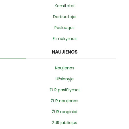
Komitetai
Darbuotojai
Paslaugos
El.mokymas
NAUJIENOS
Naujienos
Užsienyje
ŽŪR pasiūlymai
ŽŪR naujienos
ŽŪR renginiai
ŽŪR jubiliejus