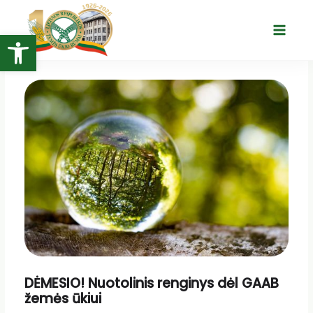
Pereiti
prie
Open toolbar
Main
turinio
Menu
DĖMESIO! Nuotolinis renginys dėl GAAB
žemės ūkiui