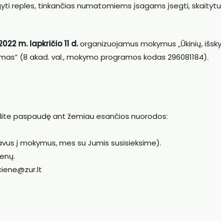
ti reples, tinkančias numatomiems įsagams įsegti, skaitytu
022 m. lapkričio 11 d.
organizuojamus mokymus „Ūkinių, išsky
avimas” (8 akad. val., mokymo programos kodas 296081184).
 galite paspaudę ant žemiau esančios nuorodos:
ravus į mokymus, mes su Jumis susisieksime).
enų.
ciene@zur.lt