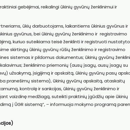
ktiniai gebėjimai, reikalingi ūkinių gyvūnų ženklinimui ir
artneriams, ūkių darbuotojams, laikantiems ūkinius gyvūnus ir
i ūkinius gyvūnus, bei ūkinių gyvūnų ženklinimo ir registravimo
mą, kuriuo suteikiama teisė ženklinti ir registruoti nustatyt
me skirtingų ūkinių gyvūnų rūšių ženklinimo ir registravimo
cines sistemas ir pildomus dokumentus; ūkinių gyvūnų ženklin
kalavimus; ženklinimo priemonių (ausų įsagų, ausų įsagų su
ų) užsakymą, įsigijimą ir apskaitą, ūkinių gyvūnų pasų apska
ba pranešimų sistema), ūkinių gyvūnų apskaitą, ataskaitų
mumą, kontrolę ir sankcijas, ūkinių gyvūnų ženklinimo ir
nt vaizdinę medžiagą, suteikti praktinių įgūdžių apie ūkinių
edimą į ŪGR sistemą“, – informuoja mokymo programą paren
cijos)