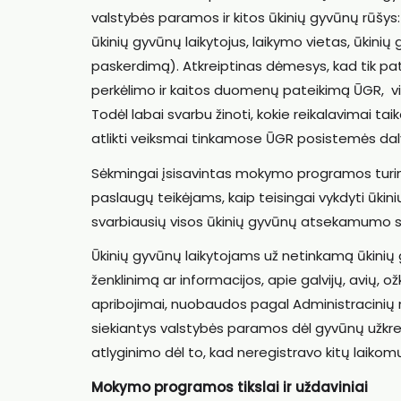
valstybės paramos ir kitos ūkinių gyvūnų rūšys: 
ūkinių gyvūnų laikytojus, laikymo vietas, ūkini
paskerdimą). Atkreiptinas dėmesys, kad tik pats
perkėlimo ir kaitos duomenų pateikimą ŪGR, 
Todėl labai svarbu žinoti, kokie reikalavimai taik
atlikti veiksmai tinkamose ŪGR posistemės dal
Sėkmingai įsisavintas mokymo programos turinys,
paslaugų teikėjams, kaip teisingai vykdyti ūkin
svarbiausių visos ūkinių gyvūnų atsekamumo s
Ūkinių gyvūnų laikytojams už netinkamą ūkinių
ženklinimą ar informacijos, apie galvijų, avių, 
apribojimai, nuobaudos pagal Administracinių nu
siekiantys valstybės paramos dėl gyvūnų užk
atlyginimo dėl to, kad neregistravo kitų laikom
Mokymo programos tikslai ir uždaviniai