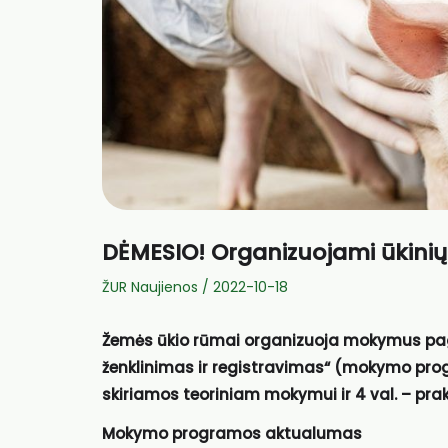
DĖMESIO! Organizuojami ūkinių
ŽUR Naujienos
/
2022-10-18
Žem
ė
s
ū
kio r
ū
mai organizuoja
mokymus pa
ženklinimas ir registravimas“ (mokymo p
skiriamos teoriniam mokymui ir 4 val. – pr
Mokymo programos aktualumas