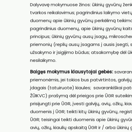
Dalyvavę mokymuose žinos: ūkinių gyvūnų ženkl
tvarkos reikalavimus; pagrindinius laikymo viet
duomenų apie ūkinių gyvūnų perkėlimą teikimo
pagrindinius duomenų, apie ūkinių gyvūnų kait
principus; ūkinių gyvūnų ausų įsagų, mikrosche
priemonių (replių ausų įsagams į ausis įsegti
užsakymo ir įsigijimo būdus; atsakomybę dėl ūk
nesilaikymo.
Baigęs mokymus klausytojai gebės:
savarank
priemonėmis, jei tokios bus patvirtintos, galvijų
įdagais (tatuiruote) kiaules; savarankiškai pate
ŽŪIKVC) prašymą dėl prieigos prie ŪGR suteikim
prisijungti prie ŪGR, įvesti galvijų, avių, ožkų, kia
duomenis į ŪGR; teikti kitų ūkinių gyvūnų, reg
ŪGR; teisingai teikti duomenis apie ūkinių gyvū
avių, ožkų, kiaulių apskaitą ŪGR ir / arba ūkinių 