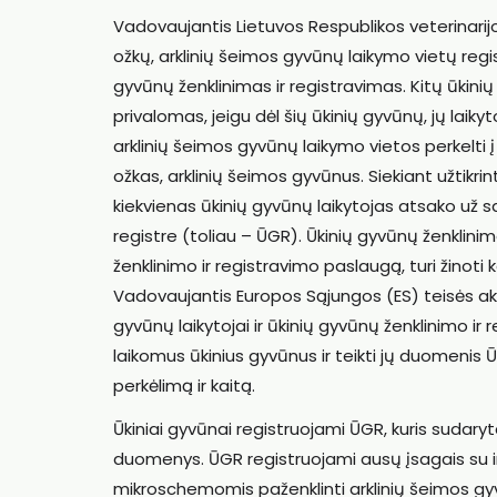
Vadovaujantis Lietuvos Respublikos veterinarijos
ožkų, arklinių šeimos gyvūnų laikymo vietų regist
gyvūnų ženklinimas ir registravimas. Kitų ūkini
privalomas, jeigu dėl šių ūkinių gyvūnų, jų laikyt
arklinių šeimos gyvūnų laikymo vietos perkelti į k
ožkas, arklinių šeimos gyvūnus. Siekiant užtik
kiekvienas ūkinių gyvūnų laikytojas atsako už s
registre (toliau – ŪGR). Ūkinių gyvūnų ženklinim
ženklinimo ir registravimo paslaugą, turi žinoti k
Vadovaujantis Europos Sąjungos (ES) teisės akt
gyvūnų laikytojai ir ūkinių gyvūnų ženklinimo ir 
laikomus ūkinius gyvūnus ir teikti jų duomenis ŪG
perkėlimą ir kaitą.
Ūkiniai gyvūnai registruojami ŪGR, kuris sudaryt
duomenys. ŪGR registruojami ausų įsagais su indi
mikroschemomis paženklinti arklinių šeimos gyv