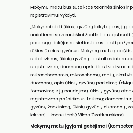
Mokymų metu bus suteiktos teorinės žinios ir pra
registravimui vykdyti.
„Mokymai skirti ūkinių gyvūnų laikytojams, jų p
norintiems savarankiškai ženklinti ir registruot
paslaugų tiekėjams, siekiantiems gauti pažymėji
rūšies ūkinius gyvūnus. Mokymų metu paaiškinsi
reikalavimus; ūkinių gyvūnų apskaitos informa
registravimo, duomenų apskaitos tvarkymo rei
mikroschemomis, mikroschemų, replių, skaitytuv
duomenų, apie ūkinių gyvūnų perkėlimą (dvigu
formavimą ir jų naudojimą, ūkinių gyvūnų atseka
registravimo pažeidimus, teikimą; demonstruoja
gyvūnų ženklinimą, ūkinių gyvūnų duomenų įv
lektorė – konsultantė Vilma Živatkauskienė.
Mokymų metu įgyjami gebėjimai (kompeten