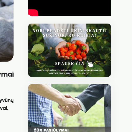
ymai
 gyvūnų
val.