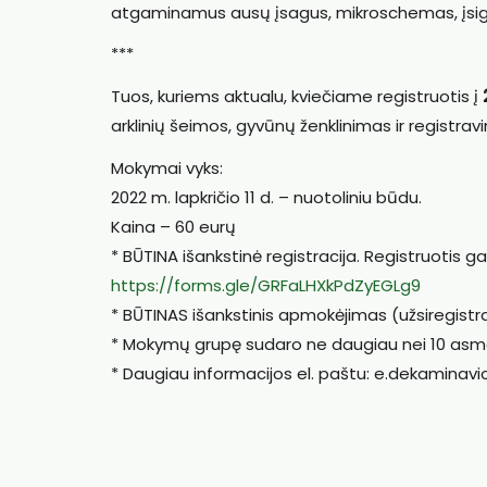
atgaminamus ausų įsagus, mikroschemas, įsigy
***
Tuos, kuriems aktualu, kviečiame registruotis į
2
arklinių šeimos, gyvūnų ženklinimas ir registr
Mokymai vyks:
2022 m. lapkričio 11 d. – nuotoliniu būdu.
Kaina – 60 eurų
* BŪTINA išankstinė registracija. Registruotis
https://forms.gle/GRFaLHXkPdZyEGLg9
* BŪTINAS išankstinis apmokėjimas (užsiregist
* Mokymų grupę sudaro ne daugiau nei 10 asm
* Daugiau informacijos el. paštu: e.dekaminavi