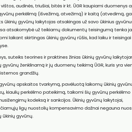
vištos, audinės, triušiai, bitės ir kt. ŪGR kaupiami duomenys 
ų gyvūnų perkėlimą (išvežimą, atvežimą) ir kaitą (atvedimą, ga
 ūkinių gyvūnų laikytojas atsakingas už savo ūkinius gyvūnus 
visa atsakomybė už teikiamų dokumentų teisingumą tenka j
omi laikant skirtingas ūkinių gyvūnų rūšis, kad laiku ir teisinga
yse.
 suteiks teorines ir praktines žinias ūkinių gyvūnų laikytoja
ių gyvūnų ženklinamą ir jų duomenų teikimą ŪGR, kuris yra vien
istemos grandžių.
 gyvūnų apskaitos tvarkymą, pavėluotą laikomų ūkinių gyvūn
ožkų, kiaulių perkėlimo pateikimą, taikomi šių gyvūnų perkėlimo
sižengimų kodeksą ir sankcijos. Ūkinių gyvūnų laikytojai,
rečiamųjų ligų nuostolių kompensavimo dažnai negauna nuos
ų ūkinių gyvūnų.