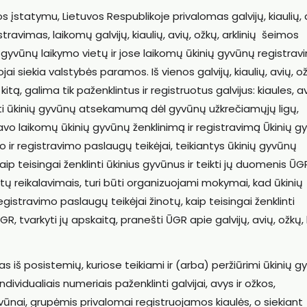
 įstatymu, Lietuvos Respublikoje privalomas galvijų, kiaulių, 
ravimas, laikomų galvijų, kiaulių, avių, ožkų, arklinių šeimos
ų gyvūnų laikymo vietų ir jose laikomų ūkinių gyvūnų registra
ojai siekia valstybės paramos. Iš vienos galvijų, kiaulių, avių, o
itą, galima tik paženklintus ir registruotus galvijus: kiaules, av
rinti ūkinių gyvūnų atsekamumą dėl gyvūnų užkrečiamųjų ligų,
avo laikomų ūkinių gyvūnų ženklinimą ir registravimą Ūkinių 
o ir registravimo paslaugų teikėjai, teikiantys ūkinių gyvūnų
aip teisingai ženklinti ūkinius gyvūnus ir teikti jų duomenis ŪG
ų reikalavimais, turi būti organizuojami mokymai, kad ūkinių
registravimo paslaugų teikėjai žinotų, kaip teisingai ženklinti
R, tvarkyti jų apskaitą, pranešti ŪGR apie galvijų, avių, ožkų, 
as iš posistemių, kuriose teikiami ir (arba) peržiūrimi ūkinių 
vidualiais numeriais paženklinti galvijai, avys ir ožkos,
ūnai, grupėmis privalomai registruojamos kiaulės, o siekiant