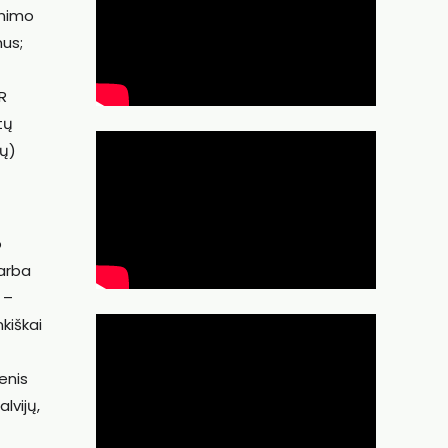
inimo
mus;
R
tų
gų)
o
 arba
 –
kiškai
enis
lvijų,