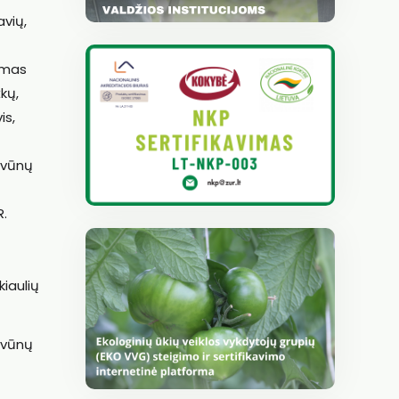
avių,
vimas
žkų,
is,
gyvūnų
R.
kiaulių
gyvūnų