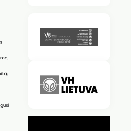
os
imo,
itą;
gusi