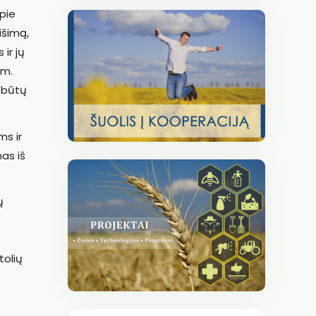
apie
išimą,
ir jų
am.
i būtų
ms ir
as iš
ų
tolių