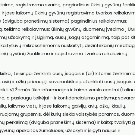
inimo, registravimo svarbą; pagrindinius ūkinių gyvūnų ženkl
ų ir jose laikomų ūkinių gyvūnų registravimo tvarkos reikalavi
 (dviguba pranešimų sistema) pagrindinius reikalavimus;
ą, teikimo reikalavimus; ūkinių gyvūnų duomenų įvedimo į ŪG
mų užsakymą ir įsigijimą, ausų įsagų atgaminimą, taip pat ki
, skaitytuvų mikroschemoms nuskaityti, dezinfekcinių medžia
inių gyvūnų ženklinimo ir registravimo tvarkos reikalavimų
iškai, teisingai ženklinti ausų įsagais ir (ar) kitomis ženklinim
, avių ir ožkų prieauglį; savarankiškai paženklinti ausų įsagais
ikti VĮ Žemės ūkio informacijos ir kaimo verslo centrui (toliau
o, o paslaugų teikėjai – ir konfidencialumo prašymą; savaran
ulių, laikymo vietų ir jose laikomų galvijų, avių, ožkų, kiaulių,
istruojamų grupėmis, dėl kurių siekia valstybės paramos, duom
nų perkėlimą (dviguba pranešimų sistema) ir kaitą; tvarkyti ga
gyvūnų apskaitos žurnaluose; užsakyti ir įsigyti naujus ir