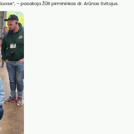
ūkiuose“, – pasakoja ŽŪR pirmininkas dr. Arūnas Svitojus.