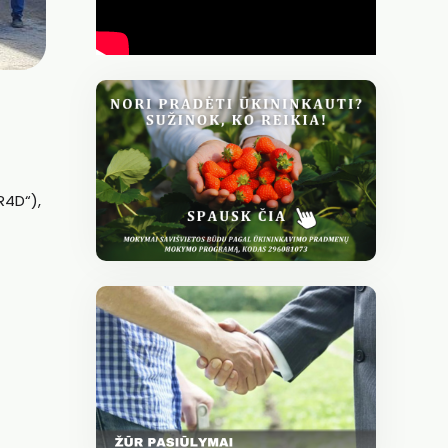
R4D“),