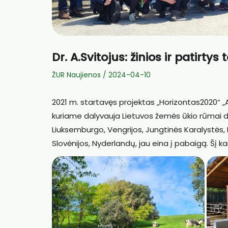
Dr. A.Svitojus: žinios ir patirt
ŽUR Naujienos
/
2024-04-10
2021 m. startavęs projektas „Horizontas2020“ „A
kuriame dalyvauja Lietuvos žemės ūkio rūmai dra
Liuksemburgo, Vengrijos, Jungtinės Karalystės, Belg
Slovėnijos, Nyderlandų, jau eina į pabaigą. Šį kar