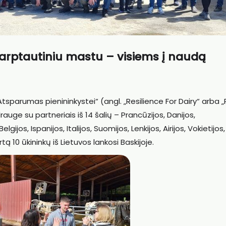
ys tarptautiniu mastu – visiems į naudą
tsparumas pienininkystei“ (angl. „Resilience For Dairy“ arba „
uge su partneriais iš 14 šalių – Prancūzijos, Danijos,
ijos, Ispanijos, Italijos, Suomijos, Lenkijos, Airijos, Vokietijos,
tą 10 ūkininkų iš Lietuvos lankosi Baskijoje.