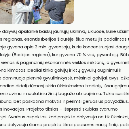
o dalyvių apsilankė baskų jaunųjų ūkininkų ūkiuose, kurie užsii
os regionas, esantis Iberijos šiaurėje, šiuo metu jis padalintas
kijoje gyvena apie 3 mln. gyventojų, kurie koncentruojasi daugi
alyje (Baskijos regione), kur gyvena 70 % visų gyventojų. Būt
 vienas iš pagrindinių ekonominės veiklos sektorių, o gyvulini
o klimatas idealiai tinka galvijų ir kitų gyvulių auginimui ir
ominuoja pieninė gyvulininkystė, mėsiniai galvijai, avys, ožko
ndien didelį dėmesį skiria ūkininkavimo tradicijų išsaugojimui
enizavimu ir nuolatiniu žinių bagažo atnaujinimu. Tokie susiti
buria, bet paskatina mokytis ir perimti geruosius pavyzdžius,
s inovacijas. Projekto tikslas – išspręsti skubias tvarumo
ai. Svarbus aspektas, kad projekte dalyvauja ne tik ūkininkai,
urie dalyvauja šiame projekte tikrai pasisems naujų žinių, patir