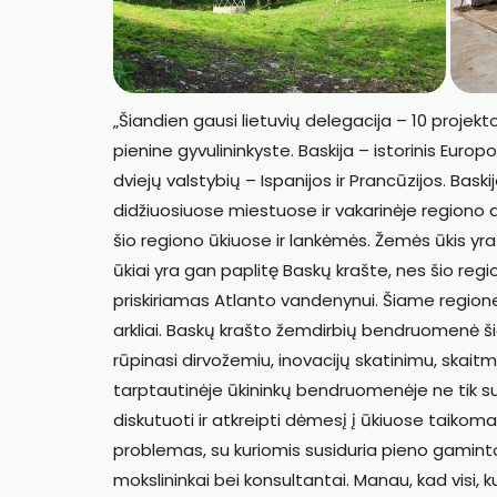
„Šiandien gausi lietuvių delegacija – 10 projekt
pienine gyvulininkyste. Baskija – istorinis Europ
dviejų valstybių – Ispanijos ir Prancūzijos. Bas
didžiuosiuose miestuose ir vakarinėje regiono d
šio regiono ūkiuose ir lankėmės. Žemės ūkis yra
ūkiai yra gan paplitę Baskų krašte, nes šio region
priskiriamas Atlanto vandenynui. Šiame regione d
arkliai. Baskų krašto žemdirbių bendruomenė šia
rūpinasi dirvožemiu, inovacijų skatinimu, skaitm
tarptautinėje ūkininkų bendruomenėje ne tik su
diskutuoti ir atkreipti dėmesį į ūkiuose taikoma
problemas, su kuriomis susiduria pieno gamintoj
mokslininkai bei konsultantai. Manau, kad visi, k