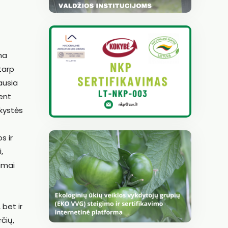
ma
 tarp
ausia
ent
nkystės
s ir
,
kimai
 bet ir
čių,