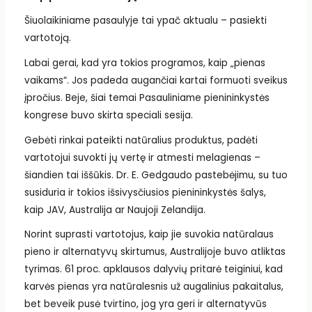
Šiuolaikiniame pasaulyje tai ypač aktualu – pasiekti
vartotoją.
Labai gerai, kad yra tokios programos, kaip „pienas
vaikams“. Jos padeda augančiai kartai formuoti sveikus
įpročius. Beje, šiai temai Pasauliniame pienininkystės
kongrese buvo skirta speciali sesija.
Gebėti rinkai pateikti natūralius produktus, padėti
vartotojui suvokti jų vertę ir atmesti melagienas –
šiandien tai iššūkis. Dr. E. Gedgaudo pastebėjimu, su tuo
susiduria ir tokios išsivysčiusios pienininkystės šalys,
kaip JAV, Australija ar Naujoji Zelandija.
Norint suprasti vartotojus, kaip jie suvokia natūralaus
pieno ir alternatyvų skirtumus, Australijoje buvo atliktas
tyrimas. 61 proc. apklausos dalyvių pritarė teiginiui, kad
karvės pienas yra natūralesnis už augalinius pakaitalus,
bet beveik pusė tvirtino, jog yra geri ir alternatyvūs