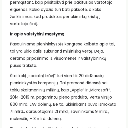
permąstant, kaip prisitaikyti prie pakitusios vartotojo
elgsenos. Kokio dydžio turi būti pakuotė, o koks
ženklinimas, kad produktas per akimirką kristų į
vartotojo širdį.
Ir apie valstybinį mąstymą
Pasauliniame pienininkystės kongrese kalbėta apie tai,
tai yra ūkio dalis, sukurianti milžinišką vertę. Deja,
deramo pripažinimo iš visuomenės ir valstybininkų
pusės trūksta.
Štai kokį „socialinį krūvį“ turi vien tik 20 didžiausių
pienininkystės kompanijų. Tai pramonė didesnė nei
tokių skaitmeninių milžinų, kaip „Apple“ ir „Microsoft“.
2014-2019 m. pagamintų pieno produktų vertė viršijo
800 mlrd. JAV dolerių. Be to, ūkininkams buvo išmokėta
71 mlrd., darbuotojams 21 mlrd., savininkams 9 mlrd.,
mokesčių – 3 mlrd. dolerių.