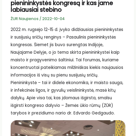
pienininkystės kongresą ir kas jame
labiausiai stebino
ŽUR Naujienos
/
2022-10-04
2022 m. rugsėjo 12-15 d. įvyko didžiausias pienininkystės
ir susijusių sričių renginys – Pasaulinis pienininkystės
kongresas. Šiemet jis buvo surengtas Indijoje,
Naujajame Delyje, o jo tema skirta pienininkystei kaip
maisto ir pragyvenimo šaltiniui. Tai forumas, kuriame
koncentruotai pateikiamas milžiniškas kiekis naujausios
informacijos iš visų su pienu susijusių sričių.
Pienininkystė – tai ir didelė ekonomika, ir maisto sauga,
ir infekcinės ligos, ir gyvulių veislininkystė, masė kitų
dalykų. Apie visa tai, kas įdomaus išgirsta, smalsu
išgirsti kongreso dalyvio – Žemės ūkio rūmų (ŽŪR)
tarybos ir prezidiumo nario dr. Edvardo Gedgaudo.