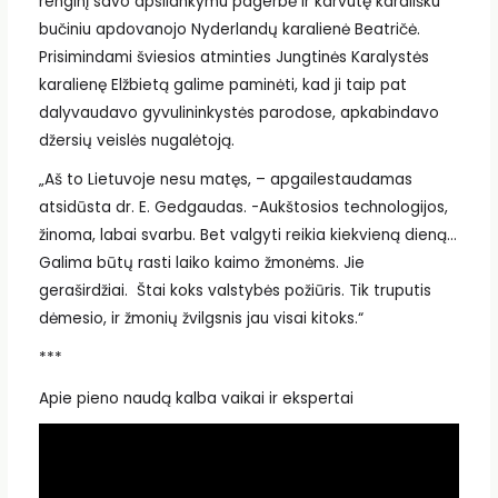
renginį savo apsilankymu pagerbė ir karvutę karališku
bučiniu apdovanojo Nyderlandų karalienė Beatričė.
Prisimindami šviesios atminties Jungtinės Karalystės
karalienę Elžbietą galime paminėti, kad ji taip pat
dalyvaudavo gyvulininkystės parodose, apkabindavo
džersių veislės nugalėtoją.
„Aš to Lietuvoje nesu matęs, – apgailestaudamas
atsidūsta dr. E. Gedgaudas. -Aukštosios technologijos,
žinoma, labai svarbu. Bet valgyti reikia kiekvieną dieną…
Galima būtų rasti laiko kaimo žmonėms. Jie
geraširdžiai. Štai koks valstybės požiūris. Tik truputis
dėmesio, ir žmonių žvilgsnis jau visai kitoks.“
***
Apie pieno naudą kalba vaikai ir ekspertai