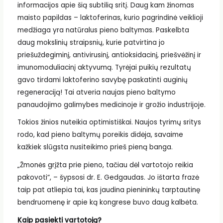
informacijos apie šią subtilią sritį. Daug kam žinomas
maisto papildas – laktoferinas, kurio pagrindinė veiklioji
medžiaga yra natūralus pieno baltymas. Paskelbta
daug mokslinių straipsnių, kurie patvirtina jo
priešuždegiminį, antivirusinį, antioksidacinį, priešvėžinį ir
imunomoduliacinį aktyvumą. Tyrėjai puikių rezultatų
gavo tirdami laktoferino savybę paskatinti auginių
regeneraciją! Tai atveria naujas pieno baltymo
panaudojimo galimybes medicinoje ir grožio industrijoje.
Tokios žinios nuteikia optimistiškai. Naujos tyrimų sritys
rodo, kad pieno baltymų poreikis didėja, savaime
kažkiek slūgsta nusiteikimo prieš pieną banga.
„Žmonės grįžta prie pieno, tačiau dėl vartotojo reikia
pakovoti“, – šypsosi dr. E. Gedgaudas. Jo ištarta frazė
taip pat atliepia tai, kas jaudina pienininkų tarptautinę
bendruomenę ir apie ką kongrese buvo daug kalbėta.
Kaip pasiekti vartotoją?