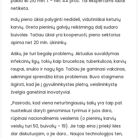
pakilo iki 210 mln. t – net 44 proc. Tai ekspertams labai
netikėta.
Indų pieno ūkiai palyginti nedideli, vidutiniškai keturių
karvių. Greta pieninių galvijų reikšmingą dalį sudaro
buivolės. Tačiau ūkiai yra kooperuoti, pieno sektorius
apima net 20 mln. ūkininkų.
Aišku, jie turi begalę problemų. Aktualus suvaldymas
infekcinių ligų, tokių kaip bruceliozė, tuberkuliozė, karvių
raupai, snukio ir nagų liga. Tačiau jie gaminasi vakcinas,
sėkmingai sprendžia kitas problemas. Buvo staigmena
išgirsti, kad jie į gyvulininkystės plėtrą, veislininkystę
žvelgia ganėtinai inovatyviai.
„Pasirodo, kad viena neturtingiausių šalių yra taip pat
nusiteikusi daryti genominius tyrimus ir juos daro,
rūpinasi nacionalinėmis veislėmis (o pieninių karvių
veislių turi 50, buivolių – 19). Jie taip eina į priekį! Mes
dar diskutuojam, o jie daro… Naujos technologijos ten,