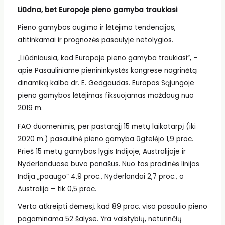
Liūdna, bet Europoje pieno gamyba traukiasi
Pieno gamybos augimo ir lėtėjimo tendencijos,
atitinkamai ir prognozės pasaulyje netolygios.
„Liūdniausia, kad Europoje pieno gamyba traukiasi“, –
apie Pasauliniame pienininkystės kongrese nagrinėtą
dinamiką kalba dr. E. Gedgaudas. Europos Sąjungoje
pieno gamybos lėtėjimas fiksuojamas maždaug nuo
2019 m.
FAO duomenimis, per pastarąjį 15 metų laikotarpį (iki
2020 m.) pasaulinė pieno gamyba ūgtelėjo 1,9 proc.
Prieš 15 metų gamybos lygis Indijoje, Australijoje ir
Nyderlanduose buvo panašus. Nuo tos pradinės linijos
Indija „paaugo“ 4,9 proc., Nyderlandai 2,7 proc., o
Australija – tik 0,5 proc.
Verta atkreipti dėmesį, kad 89 proc. viso pasaulio pieno
pagaminama 52 šalyse. Yra valstybių, neturinčių