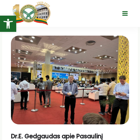
Pereiti
prie
Open toolbar
Main
turinio
Menu
Dr.E. Gedgaudas apie Pasaulinį