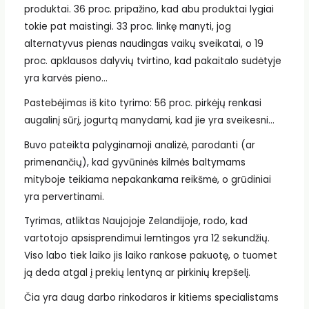
produktai. 36 proc. pripažino, kad abu produktai lygiai
tokie pat maistingi. 33 proc. linkę manyti, jog
alternatyvus pienas naudingas vaikų sveikatai, o 19
proc. apklausos dalyvių tvirtino, kad pakaitalo sudėtyje
yra karvės pieno…
Pastebėjimas iš kito tyrimo: 56 proc. pirkėjų renkasi
augalinį sūrį, jogurtą manydami, kad jie yra sveikesni…
Buvo pateikta palyginamoji analizė, parodanti (ar
primenančių), kad gyvūninės kilmės baltymams
mityboje teikiama nepakankama reikšmė, o grūdiniai
yra pervertinami.
Tyrimas, atliktas Naujojoje Zelandijoje, rodo, kad
vartotojo apsisprendimui lemtingos yra 12 sekundžių.
Viso labo tiek laiko jis laiko rankose pakuotę, o tuomet
ją deda atgal į prekių lentyną ar pirkinių krepšelį.
Čia yra daug darbo rinkodaros ir kitiems specialistams