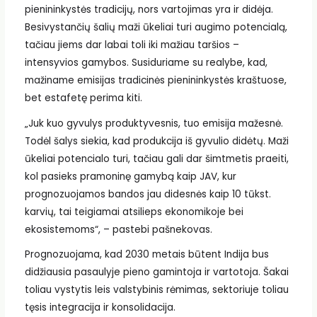
pienininkystės tradicijų, nors vartojimas yra ir didėja.
Besivystančių šalių maži ūkeliai turi augimo potencialą,
tačiau jiems dar labai toli iki mažiau taršios –
intensyvios gamybos. Susiduriame su realybe, kad,
mažiname emisijas tradicinės pienininkystės kraštuose,
bet estafetę perima kiti.
„Juk kuo gyvulys produktyvesnis, tuo emisija mažesnė.
Todėl šalys siekia, kad produkcija iš gyvulio didėtų. Maži
ūkeliai potencialo turi, tačiau gali dar šimtmetis praeiti,
kol pasieks pramoninę gamybą kaip JAV, kur
prognozuojamos bandos jau didesnės kaip 10 tūkst.
karvių, tai teigiamai atsilieps ekonomikoje bei
ekosistemoms“, – pastebi pašnekovas.
Prognozuojama, kad 2030 metais būtent Indija bus
didžiausia pasaulyje pieno gamintoja ir vartotoja. Šakai
toliau vystytis leis valstybinis rėmimas, sektoriuje toliau
tęsis integracija ir konsolidacija.