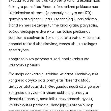
Skaudu, kad žemės ūkis kaip vertę kurianti ekonomikos
šaka yra pamirštas. Žinoma, ūkio sėkmė priklauso nuo
ūkininkavimo sistemų (o pasaulyje jų yra net 170),
gamybą atpiginančių naujų technologijų pasitelkimo.
Šiandien mes Lietuvoje turime labai gražių pavyzdžių,
tačiau viešojoje erdvėje kaimas toliau piešiamas
tamsiomis spalvomis. Tokia nuostata veikia – jaunimas
nenoriai renkasi ūkininkavimą, žemės ūkiui reikalingas
specialybes.
Kongrese buvo pažymėta, kad labai svarbus yra
valstybinis požiūris.
Čia Indija dar kartą nustebino. Atidaryti Pienininkystės
kongreso atvyko pats premjeras Narendra Modi.
Lietuvos atstovas dr. E. Gedgaudas nuoširdžiai gėrėjosi
kongreso dalyviams ir visam sektoriui parodytu
dėmesiu. Panašiai, savo laiku lankydamasis gyvulių
veislininkystės parodoje Olandijoje, jis stebėjo, kaip