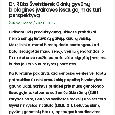
Dr. Rūta Šveistienė: ūkinių gyvūnų
biologinės įvairovės išsaugojimas turi
perspektyvą
ŽUR Naujienos
/
2023-09-02
Didinant ūkių produktyvumą, ūkiuose praktiškai
neliko senųjų lietuviškų galvijų, kiaulių veislių.
Mokslininkai metai iš metų deda pastangas, kad
būtų išsaugotas mūsų senųjų veislių genofondas, o
ūkininkai savo ruožtu pamažu vėl atsigręžtų į veisles,
kurios jau buvo nurašytos į paraštes.
Ką turėtume padaryti, kad senosios veislės vėl taptų
patrauklios ūkininkams, kokią pagalbą iš valstybės
gauna ūkiai, norintys prisidėti prie mūsų genofondo
išsaugojimo, kalbame su Žemės ūkio rūmų (ŽŪR)
tarybos nare, Lietuvos sveikatos mokslų universiteto
Gyvulininkystės instituto (LSMU GI), Lietuvos ūkinių
gyvūnų genetinių išteklių apsaugos koordinavimo