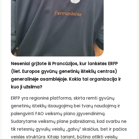
Neseniai grįžote iš Prancūzijos, kur lankėtės ERFP
(liet. Europos gyvūnų genetinių išteklių centras)
generalinėje asamblėjoje. Kokia tai organizacija ir
kuo ji užsiima?
ERFP yra regioninė platforma, skirta remti gyvūnų
genetinių išteklių išsaugojimą bei tvarų naudojimą ir
palengvinti FAO veiksmų plano įgyvendinimą.
Sudarytame veiksmų plane pabrėžiama, kad svarbu ne
tik retesnių gyvulių veislių „galvų“ skaičius, bet ir pačios
veislės struktūra. Kitaip tariant, būtina atlikti veislių