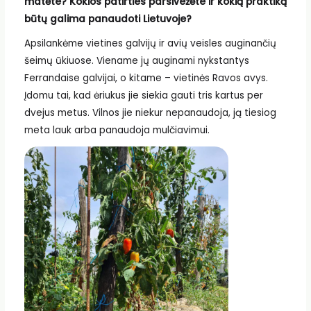
matėte? Kokios patirties parsivežėte ir kokią praktiką
būtų galima panaudoti Lietuvoje?
Apsilankėme vietines galvijų ir avių veisles auginančių
šeimų ūkiuose. Viename jų auginami nykstantys
Ferrandaise galvijai, o kitame – vietinės Ravos avys.
Įdomu tai, kad ėriukus jie siekia gauti tris kartus per
dvejus metus. Vilnos jie niekur nepanaudoja, ją tiesiog
meta lauk arba panaudoja mulčiavimui.