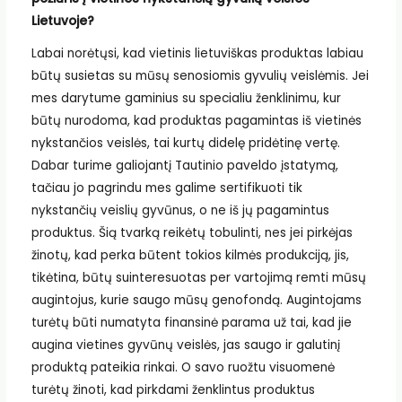
Lietuvoje?
Labai norėtųsi, kad vietinis lietuviškas produktas labiau
būtų susietas su mūsų senosiomis gyvulių veislėmis. Jei
mes darytume gaminius su specialiu ženklinimu, kur
būtų nurodoma, kad produktas pagamintas iš vietinės
nykstančios veislės, tai kurtų didelę pridėtinę vertę.
Dabar turime galiojantį Tautinio paveldo įstatymą,
tačiau jo pagrindu mes galime sertifikuoti tik
nykstančių veislių gyvūnus, o ne iš jų pagamintus
produktus. Šią tvarką reikėtų tobulinti, nes jei pirkėjas
žinotų, kad perka būtent tokios kilmės produkciją, jis,
tikėtina, būtų suinteresuotas per vartojimą remti mūsų
augintojus, kurie saugo mūsų genofondą. Augintojams
turėtų būti numatyta finansinė parama už tai, kad jie
augina vietines gyvūnų veislės, jas saugo ir galutinį
produktą pateikia rinkai. O savo ruožtu visuomenė
turėtų žinoti, kad pirkdami ženklintus produktus