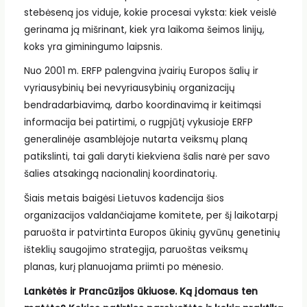
stebėseną jos viduje, kokie procesai vyksta: kiek veislė
gerinama ją mišrinant, kiek yra laikoma šeimos linijų,
koks yra giminingumo laipsnis.
Nuo 2001 m. ERFP palengvina įvairių Europos šalių ir
vyriausybinių bei nevyriausybinių organizacijų
bendradarbiavimą, darbo koordinavimą ir keitimąsi
informacija bei patirtimi, o rugpjūtį vykusioje ERFP
generalinėje asamblėjoje nutarta veiksmų planą
patikslinti, tai gali daryti kiekviena šalis narė per savo
šalies atsakingą nacionalinį koordinatorių.
Šiais metais baigėsi Lietuvos kadencija šios
organizacijos valdančiajame komitete, per šį laikotarpį
paruošta ir patvirtinta Europos ūkinių gyvūnų genetinių
išteklių saugojimo strategija, paruoštas veiksmų
planas, kurį planuojama priimti po mėnesio.
Lankėtės ir Prancūzijos ūkiuose. Ką įdomaus ten