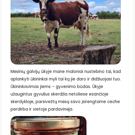
Mėsinių galvijų ūkyje mane maloniai nustebino tai, kad
aplankyti ūkininkai myli tai ką jie daro ir didžiuojasi tuo.
Ūkininkavimas jiems – gyvenimo būdas. Ūkyje
užaugintus gyvulius skerdžia netoliese esančioje
skerdykloje, parsivežtą mėsą savo įsirengtame ceche
perdirba ir vietoje pardavinėja.