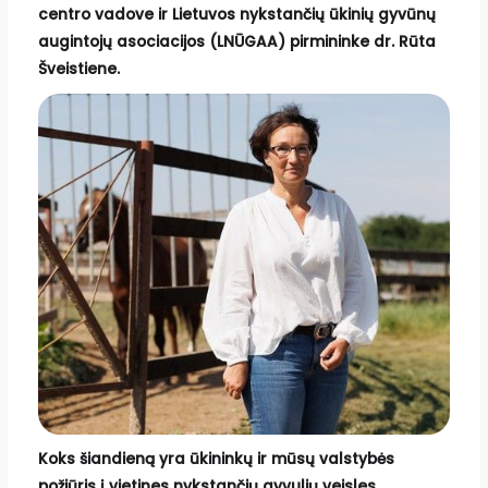
centro vadove ir Lietuvos nykstančių ūkinių gyvūnų
augintojų asociacijos (LNŪGAA) pirmininke dr. Rūta
Šveistiene.
Koks šiandieną yra ūkininkų ir mūsų valstybės
požiūris į vietines nykstančių gyvulių veisles