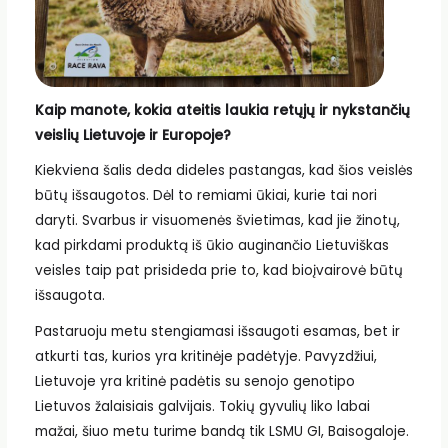
Kaip manote, kokia ateitis laukia retųjų ir nykstančių
veislių Lietuvoje ir Europoje?
Kiekviena šalis deda dideles pastangas, kad šios veislės
būtų išsaugotos. Dėl to remiami ūkiai, kurie tai nori
daryti. Svarbus ir visuomenės švietimas, kad jie žinotų,
kad pirkdami produktą iš ūkio auginančio Lietuviškas
veisles taip pat prisideda prie to, kad bioįvairovė būtų
išsaugota.
Pastaruoju metu stengiamasi išsaugoti esamas, bet ir
atkurti tas, kurios yra kritinėje padėtyje. Pavyzdžiui,
Lietuvoje yra kritinė padėtis su senojo genotipo
Lietuvos žalaisiais galvijais. Tokių gyvulių liko labai
mažai, šiuo metu turime bandą tik LSMU GI, Baisogaloje.