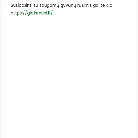
Susipažinti su saugomų gyvūnų rūšimis galite čia:
https://gic.lsmuni.lt/