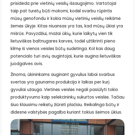
prisideda prie vietinių veislių išsaugojimo. Vartotojai
taip pat turėtų būti mokomi, kodėl svarbu rūpintis
mūsų genofondu ir kokia mūsų vietinių veislių reikšmė
žemės ūkyje. Kitas niuansas yra tas, kad mūsų ūkiai yra
mišrūs. Pavyzdžiui, mažai ūkių, kurie laikytų vien tik
lietuviškas baltnugares karves, todėl užtikrinti pieno
kilmę iš vienos veislės būtų sudėtinga. Kol kas daug
potencialo turi avių augintojai, kurie augina lietuviškas
juodgalves avis.
Žinoma, ūkininkams auginant gyvulius labai svarbus
svertas yra gaunama produkcija ir laikas per kurį
gyvuliai užauga. Vietinės veislės negali pasiūlyti tokio
produktyvumo kaip selekcininkų sukurtos veislės. Tačiau
šiuo klausimu reikėtų žiūrėti plačiau. Reikalinga būtų ir
didesnė valstybės pagalba kuriant tokius šeimos ūkius.