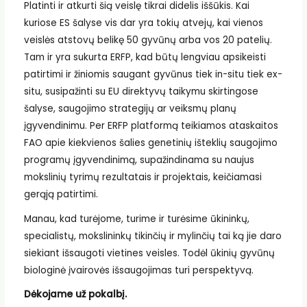
Platinti ir atkurti šią veislę tikrai didelis iššūkis. Kai
kuriose ES šalyse vis dar yra tokių atvejų, kai vienos
veislės atstovų belikę 50 gyvūnų arba vos 20 patelių.
Tam ir yra sukurta ERFP, kad būtų lengviau apsikeisti
patirtimi ir žiniomis saugant gyvūnus tiek in-situ tiek ex-
situ, susipažinti su EU direktyvų taikymu skirtingose
šalyse, saugojimo strategijų ar veiksmų planų
įgyvendinimu. Per ERFP platformą teikiamos ataskaitos
FAO apie kiekvienos šalies genetinių išteklių saugojimo
programų įgyvendinimą, supažindinama su naujus
mokslinių tyrimų rezultatais ir projektais, keičiamasi
gerąją patirtimi.
Manau, kad turėjome, turime ir turėsime ūkininkų,
specialistų, mokslininkų tikinčių ir mylinčių tai ką jie daro
siekiant išsaugoti vietines veisles. Todėl ūkinių gyvūnų
biologinė įvairovės išsaugojimas turi perspektyvą.
Dėkojame už pokalbį.