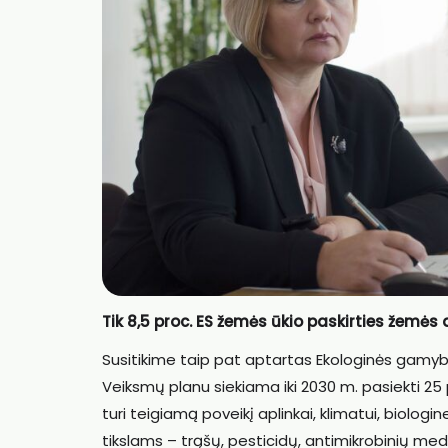
Tik 8,5 proc. ES žemės ūkio paskirties žemės
Susitikime taip pat aptartas Ekologinės gamybo
Veiksmų planu siekiama iki 2030 m. pasiekti 25
turi teigiamą poveikį aplinkai, klimatui, biologi
tikslams – trąšų, pesticidų, antimikrobinių me