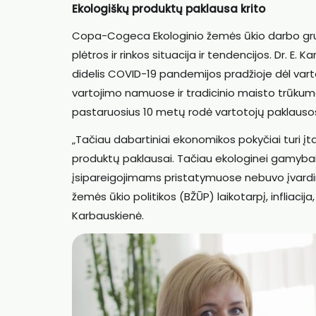
Ekologiškų produktų paklausa krito
Copa-Cogeca Ekologinio žemės ūkio darbo grupė
plėtros ir rinkos situacija ir tendencijos. Dr.
didelis COVID-19 pandemijos pradžioje dėl va
vartojimo namuose ir tradicinio maisto trūku
pastaruosius 10 metų rodė vartotojų paklauso
„Tačiau dabartiniai ekonomikos pokyčiai turi įtak
produktų paklausai. Tačiau ekologinei gamybai išs
įsipareigojimams pristatymuose nebuvo įvardin
žemės ūkio politikos (BŽŪP) laikotarpį, infliacija,
Karbauskienė.