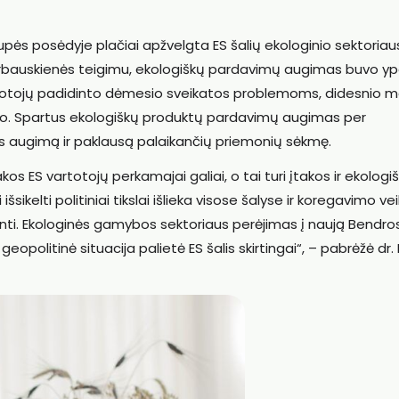
s posėdyje plačiai apžvelgta ES šalių ekologinio sektoriau
 E. Karbauskienės teigimu, ekologiškų pardavimų augimas buvo y
rtotojų padidinto dėmesio sveikatos problemoms, didesnio m
mo. Spartus ekologiškų produktų pardavimų augimas per
s augimą ir paklausą palaikančių priemonių sėkmę.
os ES vartotojų perkamajai galiai, o tai turi įtakos ir ekologi
ikelti politiniai tikslai išlieka visose šalyse ir koregavimo ve
ti. Ekologinės gamybos sektoriaus perėjimas į naują Bendro
 geopolitinė situacija palietė ES šalis skirtingai“, – pabrėžė dr. 