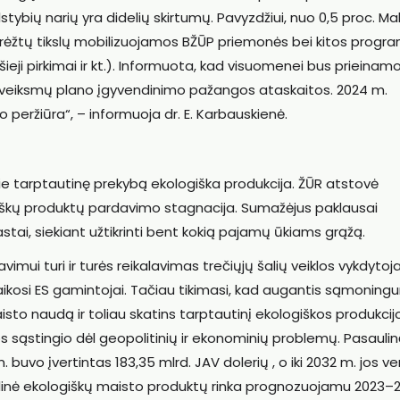
tybių narių yra didelių skirtumų. Pavyzdžiui, nuo 0,5 proc. Ma
sibrėžtų tikslų mobilizuojamos BŽŪP priemonės bei kitos progra
šieji pirkimai ir kt.). Informuota, kad visuomenei bus prieinam
eiksmų plano įgyvendinimo pažangos ataskaitos. 2024 m.
eržiūra“, – informuoja dr. E. Karbauskienė.
ie tarptautinę prekybą ekologiška produkcija. ŽŪR atstovė
iškų produktų pardavimo stagnacija. Sumažėjus paklausai
stai, siekiant užtikrinti bent kokią pajamų ūkiams grąžą.
vimui turi ir turės reikalavimas trečiųjų šalių veiklos vykdyto
ų laikosi ES gamintojai. Tačiau tikimasi, kad augantis sąmonin
sto naudą ir toliau skatins tarptautinį ekologiškos produkcij
 sąstingio dėl geopolitinių ir ekonominių problemų. Pasauli
buvo įvertintas 183,35 mlrd. JAV dolerių , o iki 2032 m. jos ve
linė ekologiškų maisto produktų rinka prognozuojamu 2023–