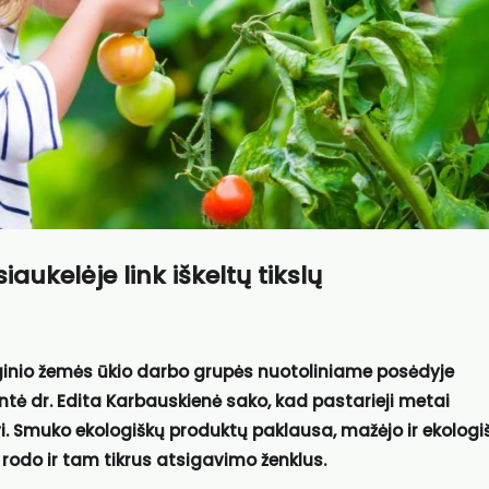
aukelėje link iškeltų tikslų
inio žemės ūkio darbo grupės nuotoliniame posėdyje
tė dr. Edita Karbauskienė sako, kad pastarieji metai
i. Smuko ekologiškų produktų paklausa, mažėjo ir ekologi
 rodo ir tam tikrus atsigavimo ženklus.