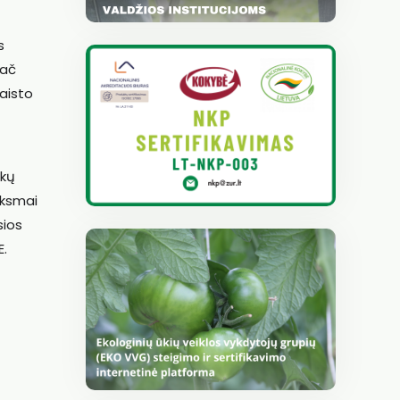
s
pač
aisto
škų
iksmai
sios
E.