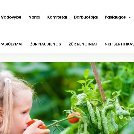
Vadovybė
Nariai
Komitetai
Darbuotojai
Paslaugos
 PASIŪLYMAI
ŽUR NAUJIENOS
ŽŪR RENGINIAI
NKP SERTIFIKA