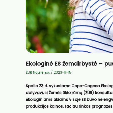
Ekologinė ES žemdirbystė – pusi
ŽUR Naujienos
/
2023-11-15
Spalio 23 d. vykusiame Copa-Cogeca Ekolog
dalyvavusi Žemės ūkio rūmų (ŽŪR) konsultan
ekologiniams ūkiams visoje ES buvo nelengv
produkcijos kainos, tačiau rinkos prognozės