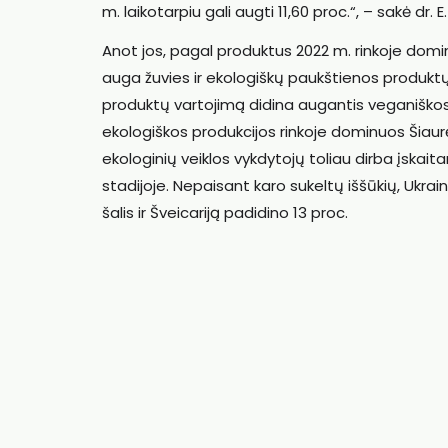
m. laikotarpiu gali augti 11,60 proc.“, – sakė dr. 
Anot jos, pagal produktus 2022 m. rinkoje domin
auga žuvies ir ekologiškų paukštienos produktų
produktų vartojimą didina augantis veganiško
ekologiškos produkcijos rinkoje dominuos Šiaur
ekologinių veiklos vykdytojų toliau dirba įskaita
stadijoje. Nepaisant karo sukeltų iššūkių, Ukrain
šalis ir Šveicariją padidino 13 proc.