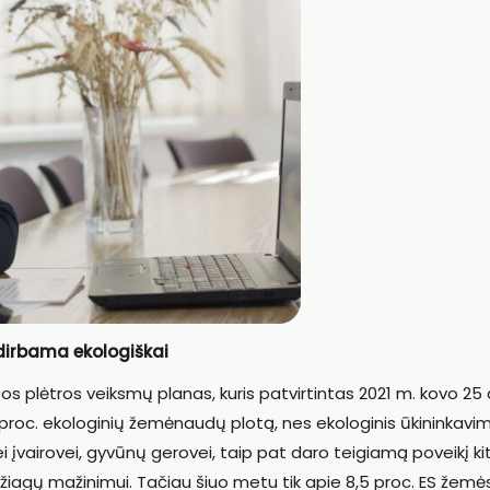
 dirbama ekologiškai
s plėtros veiksmų planas, kuris patvirtintas 2021 m. kovo 25 
 proc. ekologinių žemėnaudų plotą, nes ekologinis ūkininkavi
nei įvairovei, gyvūnų gerovei, taip pat daro teigiamą poveikį k
džiagų mažinimui. Tačiau šiuo metu tik apie 8,5 proc. ES žemė