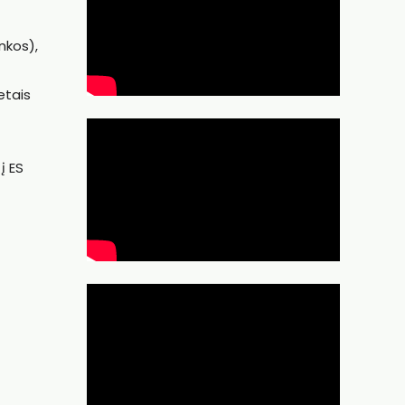
nkos),
etais
į ES