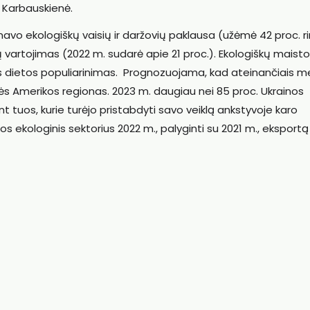
E. Karbauskienė.
avo ekologiškų vaisių ir daržovių paklausa (užėmė 42 proc. ri
 vartojimas (2022 m. sudarė apie 21 proc.). Ekologiškų maisto
s dietos populiarinimas. Prognozuojama, kad ateinančiais m
ės Amerikos regionas. 2023 m. daugiau nei 85 proc. Ukrainos
nt tuos, kurie turėjo pristabdyti savo veiklą ankstyvoje karo
os ekologinis sektorius 2022 m., palyginti su 2021 m., eksportą 