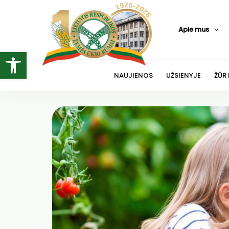
Pereiti
prie
Apie mus
turinio
Open toolbar
NAUJIENOS
UŽSIENYJE
ŽŪR