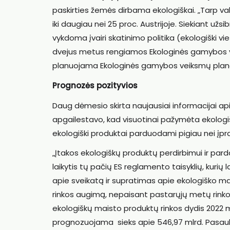
paskirties žemės dirbama ekologiškai. „Tarp vals
iki daugiau nei 25 proc. Austrijoje. Siekiant už
vykdoma įvairi skatinimo politika (ekologiški vie
dvejus metus rengiamos Ekologinės gamybos v
planuojama Ekologinės gamybos veiksmų plano p
Prognozės pozityvios
Daug dėmesio skirta naujausiai informacijai ap
apgailestavo, kad visuotinai pažymėta ekolog
ekologiški produktai parduodami pigiau nei įpra
„Įtakos ekologiškų produktų perdirbimui ir parda
laikytis tų pačių ES reglamento taisyklių, kuri
apie sveikatą ir supratimas apie ekologiško mai
rinkos augimą, nepaisant pastarųjų metų rinkos
ekologiškų maisto produktų rinkos dydis 2022 m. 
prognozuojama sieks apie 546,97 mlrd. Pasau