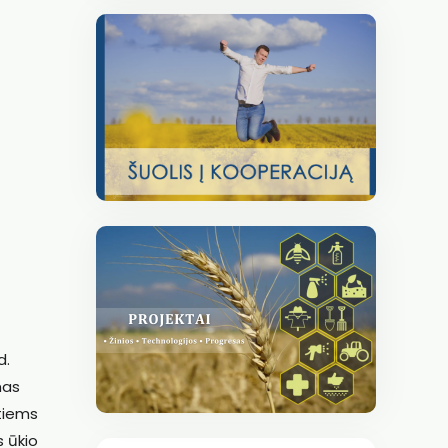
d.
mas
itiems
s ūkio