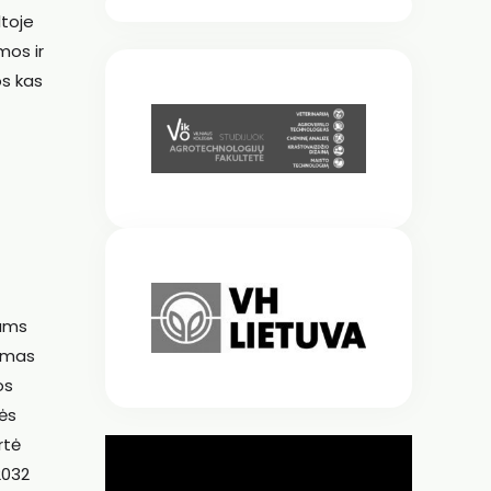
ltoje
mos ir
os kas
jams
gumas
os
nės
rtė
2032