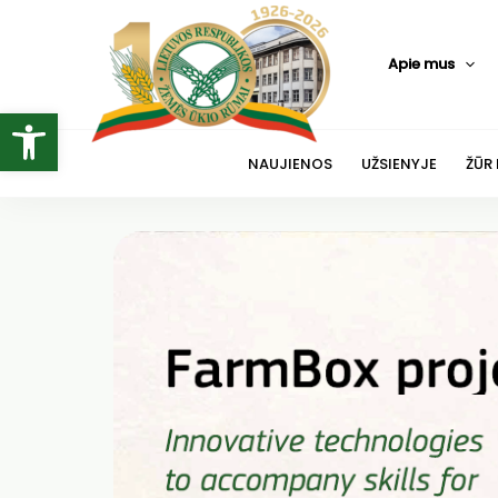
Pereiti
prie
Apie mus
turinio
Open toolbar
NAUJIENOS
UŽSIENYJE
ŽŪR