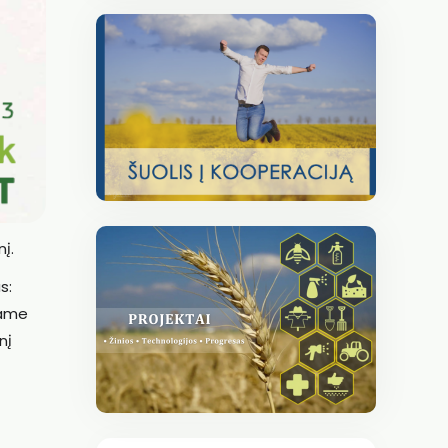
į.
s:
Jame
nį