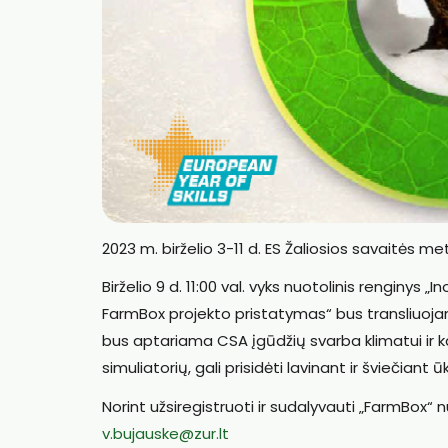
2023 m. birželio 3-11 d. ES Žaliosios savaitės 
Birželio 9 d. 11:00 val. vyks nuotolinis renginys 
FarmBox projekto pristatymas“ bus transliuo
bus aptariama CSA įgūdžių svarba klimatui ir ka
simuliatorių, gali prisidėti lavinant ir šviečiant 
Norint užsiregistruoti ir sudalyvauti „FarmBox“
v.bujauske@zur.lt