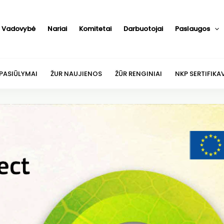
Vadovybė
Nariai
Komitetai
Darbuotojai
Paslaugos
 PASIŪLYMAI
ŽUR NAUJIENOS
ŽŪR RENGINIAI
NKP SERTIFIKA