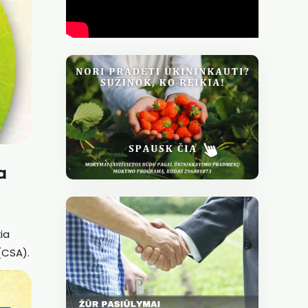
a
ia
(CSA).