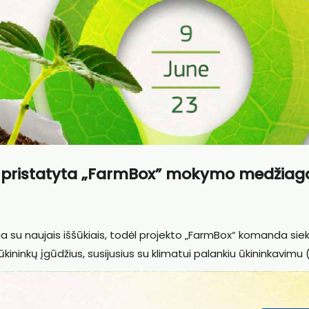
us pristatyta „FarmBox” mokymo medžiag
ia su naujais iššūkiais, todėl projekto „FarmBox“ komanda siek
ninkų įgūdžius, susijusius su klimatui palankiu ūkininkavimu 