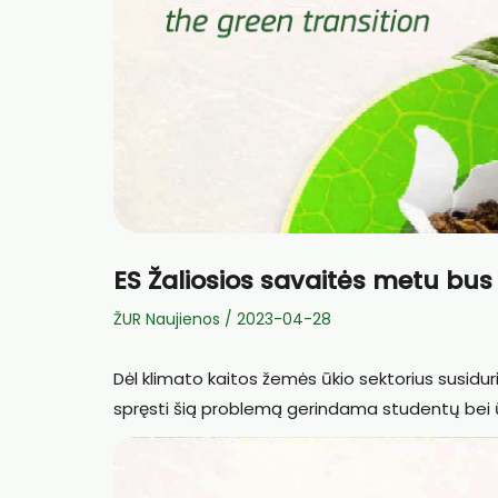
ES Žaliosios savaitės metu b
ŽUR Naujienos
/
2023-04-28
Dėl klimato kaitos žemės ūkio sektorius susidur
spręsti šią problemą gerindama studentų bei ūki