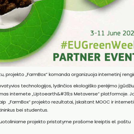
metu, projekto „FarmBox“ komanda organizuoja internetinį rengin
„Inovatyvios technologijos, lydinčios ekologiško perėjimo įgūdžiu
jamas internete „Uptoearth&#39;s Metaverse“ platformoje. 
ip „FarmBox“ projekto rezultatai, įskaitant MOOC ir interneti
ūkininkus bei studentus.
 nuotoliniame projekto pristatyme prašome kreiptis el. paštu