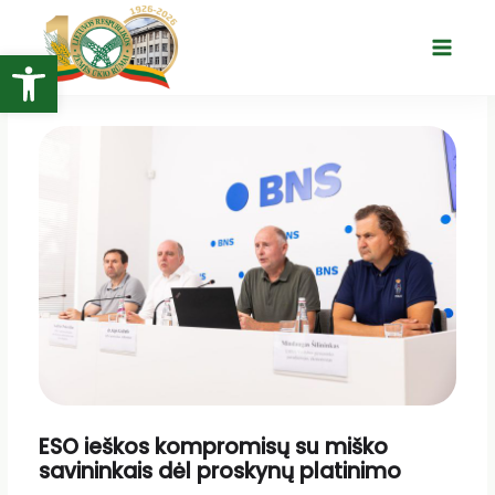
Pereiti
prie
Open toolbar
Main
turinio
Menu
ESO ieškos kompromisų su miško
savininkais dėl proskynų platinimo