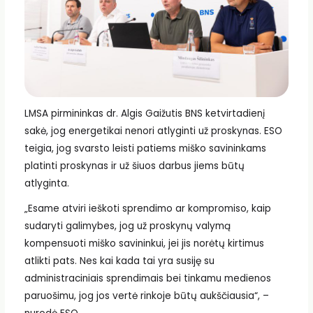
LMSA pirmininkas dr. Algis Gaižutis BNS ketvirtadienį
sakė, jog energetikai nenori atlyginti už proskynas. ESO
teigia, jog svarsto leisti patiems miško savininkams
platinti proskynas ir už šiuos darbus jiems būtų
atlyginta.
„Esame atviri ieškoti sprendimo ar kompromiso, kaip
sudaryti galimybes, jog už proskynų valymą
kompensuoti miško savininkui, jei jis norėtų kirtimus
atlikti pats. Nes kai kada tai yra susiję su
administraciniais sprendimais bei tinkamu medienos
paruošimu, jog jos vertė rinkoje būtų aukščiausia“, –