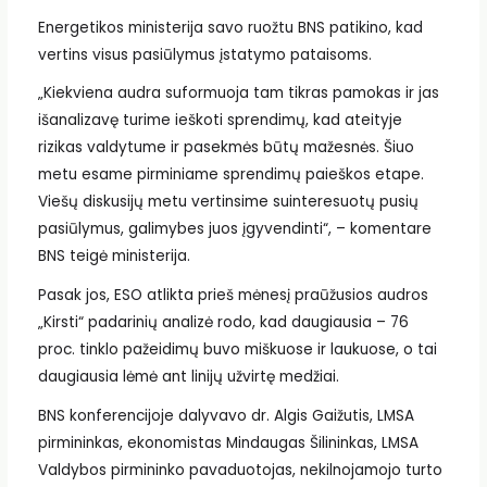
Energetikos ministerija savo ruožtu BNS patikino, kad
vertins visus pasiūlymus įstatymo pataisoms.
„Kiekviena audra suformuoja tam tikras pamokas ir jas
išanalizavę turime ieškoti sprendimų, kad ateityje
rizikas valdytume ir pasekmės būtų mažesnės. Šiuo
metu esame pirminiame sprendimų paieškos etape.
Viešų diskusijų metu vertinsime suinteresuotų pusių
pasiūlymus, galimybes juos įgyvendinti“, – komentare
BNS teigė ministerija.
Pasak jos, ESO atlikta prieš mėnesį praūžusios audros
„Kirsti“ padarinių analizė rodo, kad daugiausia – 76
proc. tinklo pažeidimų buvo miškuose ir laukuose, o tai
daugiausia lėmė ant linijų užvirtę medžiai.
BNS konferencijoje dalyvavo dr. Algis Gaižutis, LMSA
pirmininkas, ekonomistas Mindaugas Šilininkas, LMSA
Valdybos pirmininko pavaduotojas, nekilnojamojo turto