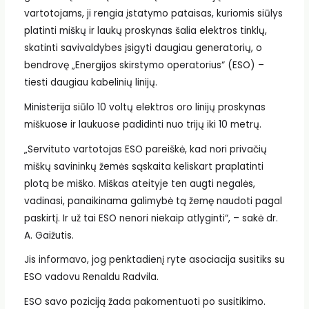
vartotojams, ji rengia įstatymo pataisas, kuriomis siūlys
platinti miškų ir laukų proskynas šalia elektros tinklų,
skatinti savivaldybes įsigyti daugiau generatorių, o
bendrovę „Energijos skirstymo operatorius“ (ESO) –
tiesti daugiau kabelinių linijų.
Ministerija siūlo 10 voltų elektros oro linijų proskynas
miškuose ir laukuose padidinti nuo trijų iki 10 metrų.
„Servituto vartotojas ESO pareiškė, kad nori privačių
miškų savininkų žemės sąskaita keliskart praplatinti
plotą be miško. Miškas ateityje ten augti negalės,
vadinasi, panaikinama galimybė tą žemę naudoti pagal
paskirtį. Ir už tai ESO nenori niekaip atlyginti“, – sakė dr.
A. Gaižutis.
Jis informavo, jog penktadienį ryte asociacija susitiks su
ESO vadovu Renaldu Radvila.
ESO savo poziciją žada pakomentuoti po susitikimo.