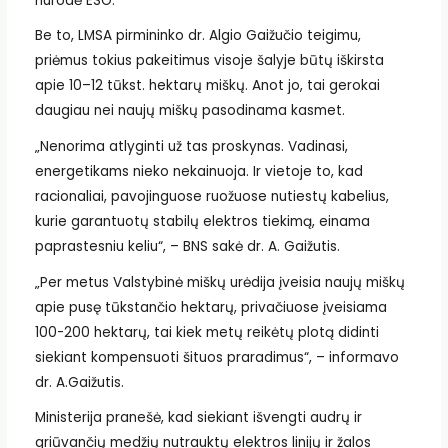
nurodė ESO.
Be to, LMSA pirmininko dr. Algio Gaižučio teigimu,
priėmus tokius pakeitimus visoje šalyje būtų iškirsta
apie 10–12 tūkst. hektarų miškų. Anot jo, tai gerokai
daugiau nei naujų miškų pasodinama kasmet.
„Nenorima atlyginti už tas proskynas. Vadinasi,
energetikams nieko nekainuoja. Ir vietoje to, kad
racionaliai, pavojinguose ruožuose nutiestų kabelius,
kurie garantuotų stabilų elektros tiekimą, einama
paprastesniu keliu“, – BNS sakė dr. A. Gaižutis.
„Per metus Valstybinė miškų urėdija įveisia naujų miškų
apie pusę tūkstančio hektarų, privačiuose įveisiama
100-200 hektarų, tai kiek metų reikėtų plotą didinti
siekiant kompensuoti šituos praradimus“, – informavo
dr. A.Gaižutis.
Ministerija pranešė, kad siekiant išvengti audrų ir
griūvančių medžių nutrauktų elektros linijų ir žalos