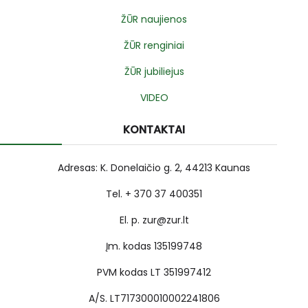
ŽŪR naujienos
ŽŪR renginiai
ŽŪR jubiliejus
VIDEO
KONTAKTAI
Adresas: K. Donelaičio g. 2, 44213 Kaunas
Tel. + 370 37 400351
El. p. zur@zur.lt
Įm. kodas 135199748
PVM kodas LT 351997412
A/S. LT717300010002241806