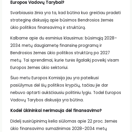
Europos Vadovų Tarybai?
Svarbiausia žinia yra ta, kad būtina kuo greičiau pradėti
strateginę diskusiją apie būsimos Bendrosios žemės
ūkio politikos finansavimą ir struktūrą.
Kalbame apie du esminius klausimus: būsimąją 2028–
2034 metų daugiametę finansinę programą ir
Bendrosios žemės ūkio politikos struktūrą po 2027
metų. Tai sprendimai, kurie turės ilgalaikį poveikį visam
Europos žemės ūkio sektoriui.
Šiuo metu Europos Komisija jau yra pateikusi
pasiūlymus dėl šių politikos krypčių, tačiau jie dar
nebuvo aptarti aukščiausiu politiniu lygiu. Todėl Europos
Vadovų Tarybos diskusija yra būtina.
Kodėl ūkininkai nerimauja dėl finansavimo?
Didelį susirūpinimą kelia siūlomas apie 22 proc. žemės
ūkio finansavimo sumažinimas 2028–2034 metų