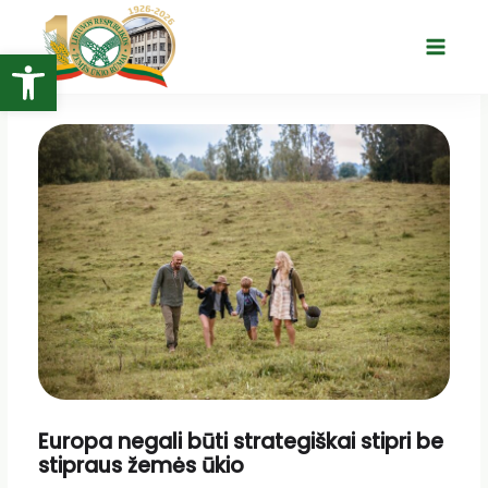
Pereiti
prie
Open toolbar
Main
turinio
Menu
Europa negali būti strategiškai stipri be
stipraus žemės ūkio