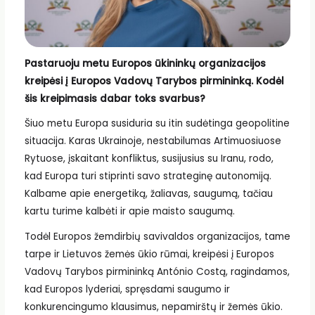
Pastaruoju metu Europos ūkininkų organizacijos
kreipėsi į Europos Vadovų Tarybos pirmininką. Kodėl
šis kreipimasis dabar toks svarbus?
Šiuo metu Europa susiduria su itin sudėtinga geopolitine
situacija. Karas Ukrainoje, nestabilumas Artimuosiuose
Rytuose, įskaitant konfliktus, susijusius su Iranu, rodo,
kad Europa turi stiprinti savo strateginę autonomiją.
Kalbame apie energetiką, žaliavas, saugumą, tačiau
kartu turime kalbėti ir apie maisto saugumą.
Todėl Europos žemdirbių savivaldos organizacijos, tame
tarpe ir Lietuvos žemės ūkio rūmai, kreipėsi į Europos
Vadovų Tarybos pirmininką António Costą, ragindamos,
kad Europos lyderiai, spręsdami saugumo ir
konkurencingumo klausimus, nepamirštų ir žemės ūkio.