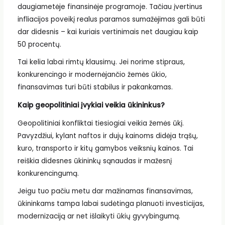
daugiametėje finansinėje programoje. Tačiau įvertinus
infliacijos poveikį realus paramos sumažėjimas gali būti
dar didesnis – kai kuriais vertinimais net daugiau kaip
50 procentų.
Tai kelia labai rimtų klausimų. Jei norime stipraus,
konkurencingo ir modernėjančio žemės ūkio,
finansavimas turi būti stabilus ir pakankamas.
Kaip geopolitiniai įvykiai veikia ūkininkus?
Geopolitiniai konfliktai tiesiogiai veikia žemės ūkį.
Pavyzdžiui, kylant naftos ir dujų kainoms didėja trąšų,
kuro, transporto ir kitų gamybos veiksnių kainos. Tai
reiškia didesnes ūkininkų sąnaudas ir mažesnį
konkurencingumą.
Jeigu tuo pačiu metu dar mažinamas finansavimas,
ūkininkams tampa labai sudėtinga planuoti investicijas,
modernizaciją ar net išlaikyti ūkių gyvybingumą.