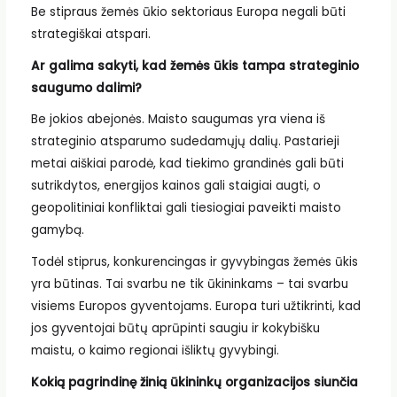
Be stipraus žemės ūkio sektoriaus Europa negali būti
strategiškai atspari.
Ar galima sakyti, kad žemės ūkis tampa strateginio
saugumo dalimi?
Be jokios abejonės. Maisto saugumas yra viena iš
strateginio atsparumo sudedamųjų dalių. Pastarieji
metai aiškiai parodė, kad tiekimo grandinės gali būti
sutrikdytos, energijos kainos gali staigiai augti, o
geopolitiniai konfliktai gali tiesiogiai paveikti maisto
gamybą.
Todėl stiprus, konkurencingas ir gyvybingas žemės ūkis
yra būtinas. Tai svarbu ne tik ūkininkams – tai svarbu
visiems Europos gyventojams. Europa turi užtikrinti, kad
jos gyventojai būtų aprūpinti saugiu ir kokybišku
maistu, o kaimo regionai išliktų gyvybingi.
Kokią pagrindinę žinią ūkininkų organizacijos siunčia