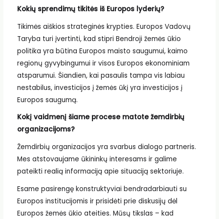
Kokių sprendimų tikitės iš Europos lyderių?
Tikimės aiškios strateginės krypties. Europos Vadovų
Taryba turi įvertinti, kad stipri Bendroji žemės ūkio
politika yra būtina Europos maisto saugumui, kaimo
regionų gyvybingumui ir visos Europos ekonominiam
atsparumui. Šiandien, kai pasaulis tampa vis labiau
nestabilus, investicijos į žemės ūkį yra investicijos į
Europos saugumą.
Kokį vaidmenį šiame procese matote žemdirbių
organizacijoms?
Žemdirbių organizacijos yra svarbus dialogo partneris.
Mes atstovaujame ūkininkų interesams ir galime
pateikti realią informaciją apie situaciją sektoriuje.
Esame pasirengę konstruktyviai bendradarbiauti su
Europos institucijomis ir prisidėti prie diskusijų dėl
Europos žemės ūkio ateities. Mūsų tikslas – kad