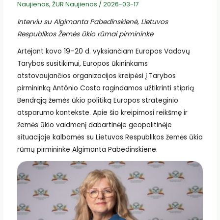
Naujienos
,
ŽUR Naujienos
/
2026-03-17
Interviu su Algimanta Pabedinskienė, Lietuvos
Respublikos Žemės ūkio rūmai pirmininke
Artėjant kovo 19–20 d. vyksiančiam Europos Vadovų
Tarybos susitikimui, Europos ūkininkams
atstovaujančios organizacijos kreipėsi į Tarybos
pirmininką António Costa ragindamos užtikrinti stiprią
Bendrąją žemės ūkio politiką Europos strateginio
atsparumo kontekste. Apie šio kreipimosi reikšmę ir
žemės ūkio vaidmenį dabartinėje geopolitinėje
situacijoje kalbamės su Lietuvos Respublikos žemės ūkio
rūmų pirmininke Algimanta Pabedinskiene.