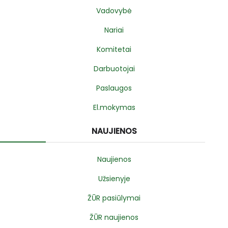
Vadovybė
Nariai
Komitetai
Darbuotojai
Paslaugos
El.mokymas
NAUJIENOS
Naujienos
Užsienyje
ŽŪR pasiūlymai
ŽŪR naujienos