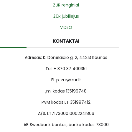
ŽŪR renginiai
ŽŪR jubiliejus
VIDEO
KONTAKTAI
Adresas: K. Donelaičio g. 2, 44213 Kaunas
Tel. + 370 37 400351
El. p. zur@zur.lt
Įm. kodas 135199748
PVM kodas LT 351997412
A/S. LT717300010002241806
AB Swedbank bankas, banko kodas 73000