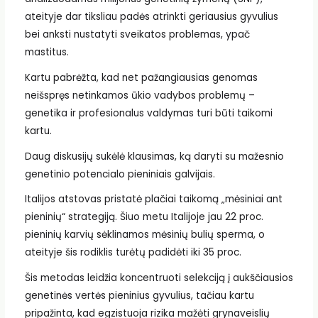
ateityje dar tiksliau padės atrinkti geriausius gyvulius
bei anksti nustatyti sveikatos problemas, ypač
mastitus.
Kartu pabrėžta, kad net pažangiausias genomas
neišspręs netinkamos ūkio vadybos problemų –
genetika ir profesionalus valdymas turi būti taikomi
kartu.
Daug diskusijų sukėlė klausimas, ką daryti su mažesnio
genetinio potencialo pieniniais galvijais.
Italijos atstovas pristatė plačiai taikomą „mėsiniai ant
pieninių“ strategiją. Šiuo metu Italijoje jau 22 proc.
pieninių karvių sėklinamos mėsinių bulių sperma, o
ateityje šis rodiklis turėtų padidėti iki 35 proc.
Šis metodas leidžia koncentruoti selekciją į aukščiausios
genetinės vertės pieninius gyvulius, tačiau kartu
pripažinta, kad egzistuoja rizika mažėti grynaveislių