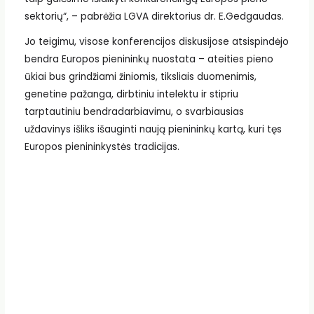
sektorių“, – pabrėžia LGVA direktorius dr. E.Gedgaudas.
Jo teigimu, visose konferencijos diskusijose atsispindėjo
bendra Europos pienininkų nuostata – ateities pieno
ūkiai bus grindžiami žiniomis, tiksliais duomenimis,
genetine pažanga, dirbtiniu intelektu ir stipriu
tarptautiniu bendradarbiavimu, o svarbiausias
uždavinys išliks išauginti naują pienininkų kartą, kuri tęs
Europos pienininkystės tradicijas.