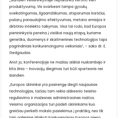
„Šiandien veislininkystėje nepakanka vertinti vien
produktyvumą. Vis svarbesni tampa gyvulių
sveikatingumas, ilgaamžiškumas, atsparumas karščiui,
pašarų panaudojimo efektyvumas, metano emisijos ir
dirbtinio intelekto taikymas. Visa tai rodo, kad Europos
pienininkystė pereina į visiškai naują etapą, kuriame
genetika, duomenys ir skaitmeninės technologijos taps
pagrindiniais konkurencingumo veiksniais“, – sako dr. E.
Gedgaudas.
Anot jo, konferencijoje ne mažiau aiškiai nuskambėjo ir
kita žinia – inovacijų diegimas turi būti spartesnis nei
šiandien.
„Europos ūkininkai yra pasirengę diegti naujausias
technologijas, tačiau tam reikia aiškesnio teisinio
reguliavimo ir mažesnės administracinės naštos.
Veisimo organizacijos turi padėti ūkininkams kuo
greičiau perkelti mokslo pasiekimus į praktiką, nes tik
taip galėsime išlaikyti konkurencingą Europos pieno