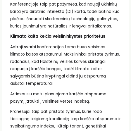
Konferencijoje taip pat pažymėta, kad naujoji ūkininkų
karta yra dirbtinio intelekto (DI) karta, todėl būtina kuo
plačiau išnaudoti skaitmeninių technologijų galimybes,
kurios jaunimui yra natūralios ir lengvai pritaikomos.
Klimato kaita keičia veislininkystės prioritetus
Antroji svarbi konferencijos tema buvo veisimas
klimato kaitos atsparumui. Mokslininkai pristatė tyrimus,
rodančius, kad Holšteinų veislės karvės skirtingai
reaguoja į karščio bangas, todėl klimato kaitos
sąlygomis būtina kryptingai didinti jų atsparumą
aukštai temperatūrai.
Artimiausiu metu planuojama karščio atsparumo
požymį įtraukti į veislinės vertės indeksą.
Pranešėjai taip pat pristatė tyrimus, kurie rodo
tiesioginę teigiamą koreliaciją tarp karščio atsparumo ir
sveikatingumo indeksų. Kitaip tariant, genetiškai