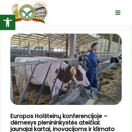
Pereiti
prie
Open toolbar
Main
turinio
Menu
Europos Holšteinų konferencijoje –
dėmesys pienininkystės ateičiai:
jaunajai kartai, inovacijoms ir klimato