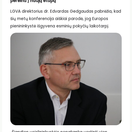
pereina į naują etapą“
LGVA direktorius dr. Edvardas Gedgaudas pabrėžia, kad
šių metų konferencija aiškiai parodė, jog Europos
pienininkystė išgyvena esminių pokyčių laikotarpį.