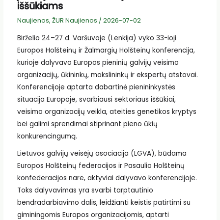
iššūkiams
Naujienos
,
ŽUR Naujienos
/
2026-07-02
Birželio 24–27 d. Varšuvoje (Lenkija) vyko 33-ioji
Europos Holšteinų ir Žalmargių Holšteinų konferencija,
kurioje dalyvavo Europos pieninių galvijų veisimo
organizacijų, ūkininkų, mokslininkų ir ekspertų atstovai.
Konferencijoje aptarta dabartinė pienininkystės
situacija Europoje, svarbiausi sektoriaus iššūkiai,
veisimo organizacijų veikla, ateities genetikos kryptys
bei galimi sprendimai stiprinant pieno ūkių
konkurencingumą.
Lietuvos galvijų veisėjų asociacija (LGVA), būdama
Europos Holšteinų federacijos ir Pasaulio Holšteinų
konfederacijos nare, aktyviai dalyvavo konferencijoje.
Toks dalyvavimas yra svarbi tarptautinio
bendradarbiavimo dalis, leidžianti keistis patirtimi su
giminingomis Europos organizacijomis, aptarti