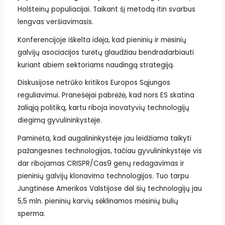
Holšteinų populiacijai. Taikant šį metodą itin svarbus
lengvas veršiavimasis.
Konferencijoje iškelta idėja, kad pieninių ir mėsinių
galvijų asociacijos turėtų glaudžiau bendradarbiauti
kuriant abiem sektoriams naudingą strategiją.
Diskusijose netrūko kritikos Europos Sąjungos
reguliavimui. Pranešėjai pabrėžė, kad nors ES skatina
žaliąją politiką, kartu riboja inovatyvių technologijų
diegimą gyvulininkystėje.
Paminėta, kad augalininkystėje jau leidžiama taikyti
pažangesnes technologijas, tačiau gyvulininkystėje vis
dar ribojamas CRISPR/Cas9 genų redagavimas ir
pieninių galvijų klonavimo technologijos. Tuo tarpu
Jungtinėse Amerikos Valstijose dėl šių technologijų jau
5,5 mln. pieninių karvių sėklinamos mėsinių bulių
sperma.