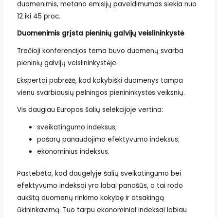
duomenimis, metano emisijų paveldimumas siekia nuo
12 iki 45 proc.
Duomenimis grįsta pieninių galvijų veislininkystė
Trečioji konferencijos tema buvo duomenų svarba
pieninių galvijų veislininkystėje.
Ekspertai pabrėžė, kad kokybiški duomenys tampa
vienu svarbiausių pelningos pienininkystės veiksnių.
Vis daugiau Europos šalių selekcijoje vertina:
sveikatingumo indeksus;
pašarų panaudojimo efektyvumo indeksus;
ekonominius indeksus.
Pastebėta, kad daugelyje šalių sveikatingumo bei
efektyvumo indeksai yra labai panašūs, o tai rodo
aukštą duomenų rinkimo kokybę ir atsakingą
ūkininkavimą. Tuo tarpu ekonominiai indeksai labiau