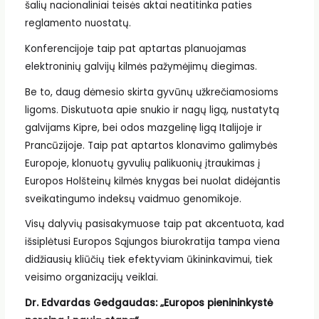
šalių nacionaliniai teisės aktai neatitinka paties
reglamento nuostatų.
Konferencijoje taip pat aptartas planuojamas
elektroninių galvijų kilmės pažymėjimų diegimas.
Be to, daug dėmesio skirta gyvūnų užkrečiamosioms
ligoms. Diskutuota apie snukio ir nagų ligą, nustatytą
galvijams Kipre, bei odos mazgelinę ligą Italijoje ir
Prancūzijoje. Taip pat aptartos klonavimo galimybės
Europoje, klonuotų gyvulių palikuonių įtraukimas į
Europos Holšteinų kilmės knygas bei nuolat didėjantis
sveikatingumo indeksų vaidmuo genomikoje.
Visų dalyvių pasisakymuose taip pat akcentuota, kad
išsiplėtusi Europos Sąjungos biurokratija tampa viena
didžiausių kliūčių tiek efektyviam ūkininkavimui, tiek
veisimo organizacijų veiklai.
Dr. Edvardas Gedgaudas: „Europos pienininkystė