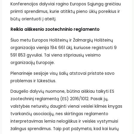
Konferencijos dalyviai ragino Europos Sąjungą greičiau
priimti sprendimus, kurie atitiktų pieno ūkių poreikius ir
būtų orientuoti į ateitį.
Reikia aiškesnio zootechninio reglamento
Šiuo metu Europos Holšteinų ir Žalmargių Holšteinų
organizacija vienija 194 661 ūkį, kuriuose registruoti 9
591 853 gyvuliai. Tai viena stipriausių veisimo
organizacijų Europoje.
Plenarinėje sesijoje visų šalių atstovai pristatė savo
problemas ir lūkesčius.
Daugelio dalyvių nuomone, būtina aiškiau taikyti ES
zootechninį reglamentą (ES) 2016/1012. Pasak jų,
valstybės neturėtų dauginti vienai veislei kilmės knygas
tvarkančių asociacijų, nes skirtingas reglamento
interpretavimas lemia nelogiškus ir veislės vystymuisi
žalingus sprendimus. Taip pat pažymėta, kad kai kurių