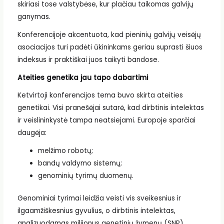
skiriasi tose valstybėse, kur plačiau taikomas galvijų
ganymas.
Konferencijoje akcentuota, kad pieninių galvijų veisėjų
asociacijos turi padėti ūkininkams geriau suprasti šiuos
indeksus ir praktiškai juos taikyti bandose.
Ateities genetika jau tapo dabartimi
Ketvirtoji konferencijos tema buvo skirta ateities
genetikai. Visi pranešėjai sutarė, kad dirbtinis intelektas
ir veislininkystė tampa neatsiejami. Europoje sparčiai
daugėja:
melžimo robotų;
bandų valdymo sistemų;
genominių tyrimų duomenų.
Genominiai tyrimai leidžia veisti vis sveikesnius ir
ilgaamžiškesnius gyvulius, o dirbtinis intelektas,
analizuodamas milijonus genetinių žymenų (SNP),