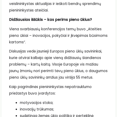
veislininkystės aktualijas ir ieškoti bendrų sprendimų
pienininkystės ateičiai.
Didžiausias iššūkis – kas perims pieno ūkius?
Viena svarbiausių konferencijos temų buvo „Ateities
pieno ūkiai – inovacijos, pokyčiai ir įkvėpimas būsimoms
kartoms“.
Diskusijas vedė jaunieji Europos pieno ūkių savininkai,
kurie atvirai kalbėjo apie vieną didžiausių šiandienos
problemų – kartų kaitą. Visoje Europoje vis mažiau
jaunų žmonių nori perimti tėvų pieno ūkius, o daugumos
pieno ūkių savininkų amžius jau viršija 55 metus.
Kaip pagrindinės pienininkystės nepatrauklumo
priežastys buvo įvardytos:
motyvacijos stoka;
inovacijų trūkumas;
sudėtinga žemės ūkio politika ir perteklinė