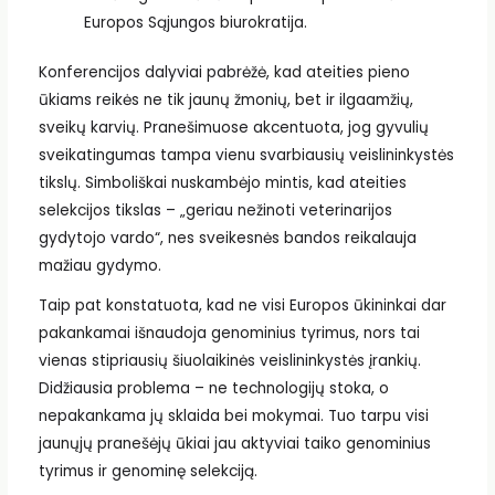
Europos Sąjungos biurokratija.
Konferencijos dalyviai pabrėžė, kad ateities pieno
ūkiams reikės ne tik jaunų žmonių, bet ir ilgaamžių,
sveikų karvių. Pranešimuose akcentuota, jog gyvulių
sveikatingumas tampa vienu svarbiausių veislininkystės
tikslų. Simboliškai nuskambėjo mintis, kad ateities
selekcijos tikslas – „geriau nežinoti veterinarijos
gydytojo vardo“, nes sveikesnės bandos reikalauja
mažiau gydymo.
Taip pat konstatuota, kad ne visi Europos ūkininkai dar
pakankamai išnaudoja genominius tyrimus, nors tai
vienas stipriausių šiuolaikinės veislininkystės įrankių.
Didžiausia problema – ne technologijų stoka, o
nepakankama jų sklaida bei mokymai. Tuo tarpu visi
jaunųjų pranešėjų ūkiai jau aktyviai taiko genominius
tyrimus ir genominę selekciją.