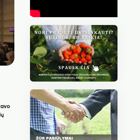
izavo
ių