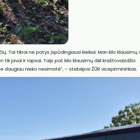
čių. Tai tikrai ne patys įspūdingiausi kiekiai. Man kilo klausimų 
tik javai ir rapsai. Taip pat kilo klausimų dėl kraštovaizdžio
e daugiau nieko nesimatė“, – stebėjosi ŽŪR vicepirmininkas.