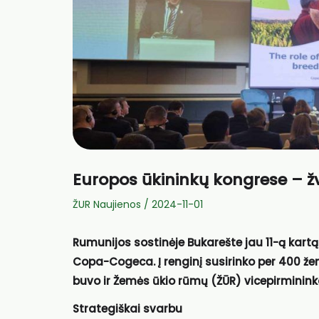
Europos ūkininkų kongrese – žvi
ŽUR Naujienos
/
2024-11-01
Rumunijos sostinėje Bukarešte jau 11-ą kar
Copa-Cogeca. Į renginį susirinko per 400 žem
buvo ir Žemės ūkio rūmų (ŽŪR) vicepirminink
Strategiškai svarbu