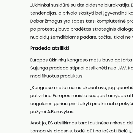
„Ūkininkai susidūrė su dar didesne biurokratija.
tendencijas, o privalo skaityti bei įgyvendinti 
Dabar žmogus yra tapęs tarsi kompiuterinė progra
po protestų buvo pradėtas strateginis dialogas
nuolaidų žemdirbiams padarė, tačiau tikrai ne t
Pradeda atsilikti
Europos ūkininkų kongreso metu buvo aptarta ir
Sąjunga pradeda stipriai atsilikinėti nuo JAV, K
modifikuotus produktus.
„Kongreso metu mums akcentavo, jog genetiškai
patvirtino Europos maisto saugos tarnybos atlikti
augalams geriau prisitaikyti prie klimato pokyč
pažymi A.Baravykas.
Anot jo, ES atsilikimas tarptautinėse rinkose
tampa vis didesnis, todėl būtina ieškoti išeičių