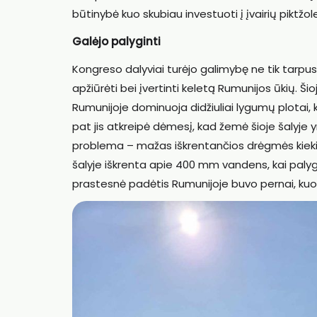
būtinybė kuo skubiau investuoti į įvairių piktž
Galėjo palyginti
Kongreso dalyviai turėjo galimybę ne tik tarpus
apžiūrėti bei įvertinti keletą Rumunijos ūkių. Ši
Rumunijoje dominuoja didžiuliai lygumų plotai, 
pat jis atkreipė dėmesį, kad žemė šioje šalyje
problema – mažas iškrentančios drėgmės kiekis, 
šalyje iškrenta apie 400 mm vandens, kai palygi
prastesnė padėtis Rumunijoje buvo pernai, ku