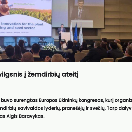
lgsnis į žemdirbių ateitį
tą buvo surengtas Europos ūkininkų kongresas, kurį organ
dirbių savivaldos lyderių, pranešėjų ir svečių. Tarp dalyv
as Algis Baravykas.