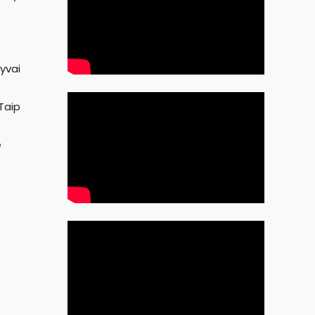
yvai
Taip
e