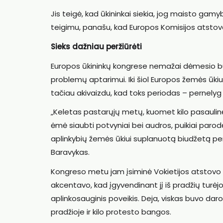
Jis teigė, kad ūkininkai siekia, jog maisto gam
teigimu, panašu, kad Europos Komisijos atstovai t
Sieks dažniau peržiūrėti
Europos ūkininkų kongrese nemažai dėmesio buv
problemų aptarimui. Iki šiol Europos žemės ūki
tačiau akivaizdu, kad toks periodas – pernelyg 
„Keletas pastarųjų metų, kuomet kilo pasaulin
ėmė siaubti potvyniai bei audros, puikiai paro
aplinkybių žemės ūkiui suplanuotą biudžetą per
Baravykas.
Kongreso metu jam įsiminė Vokietijos atstovo kal
akcentavo, kad įgyvendinant jį iš pradžių turėjo
aplinkosauginis poveikis. Deja, viskas buvo dar
pradžioje ir kilo protesto bangos.