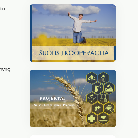
nko
,
emyną