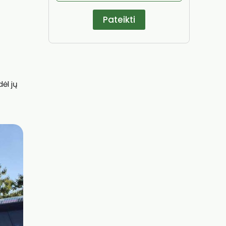
dėl jų