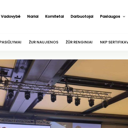
Vadovybė
Nariai
Komitetai
Darbuotojai
Paslaugos
 PASIŪLYMAI
ŽUR NAUJIENOS
ŽŪR RENGINIAI
NKP SERTIFIKA