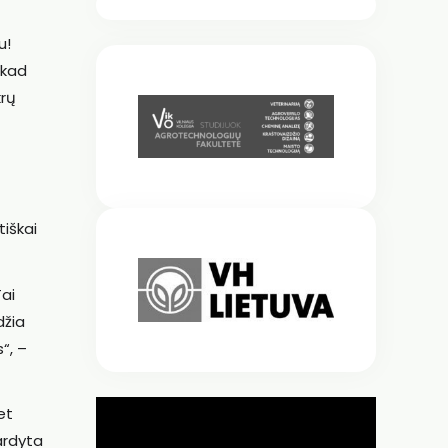
u!
 kad
krų
tiškai
ai
džia
“, –
et
vardyta