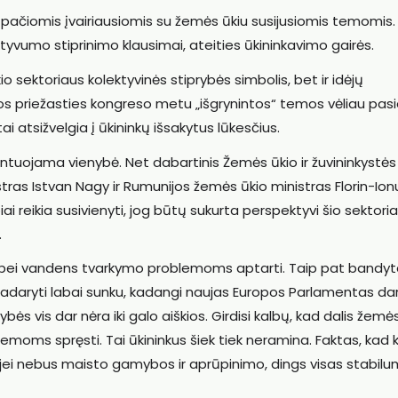
 pačiomis įvairiausiomis su žemės ūkiu susijusiomis temomis.
vumo stiprinimo klausimai, ateities ūkininkavimo gairės.
 sektoriaus kolektyvinės stiprybės simbolis, bet ir idėjų
os priežasties kongreso metu „išgrynintos“ temos vėliau pasi
ai atsižvelgia į ūkininkų išsakytus lūkesčius.
tuojama vienybė. Net dabartinis Žemės ūkio ir žuvininkystės
tras Istvan Nagy ir Rumunijos žemės ūkio ministras Florin-Ion
 reikia susivienyti, jog būtų sukurta perspektyvi šio sektori
.
 bei vandens tvarkymo problemoms aptarti. Taip pat bandy
 padaryti labai sunku, kadangi naujas Europos Parlamentas da
bės vis dar nėra iki galo aiškios. Girdisi kalbų, kad dalis žemės
lemoms spręsti. Tai ūkininkus šiek tiek neramina. Faktas, kad 
u jei nebus maisto gamybos ir aprūpinimo, dings visas stabilu