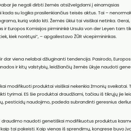
 Dabar jie negali dirbti žemės atsižvelgdami į einamąsias
kai kada su logika prasilenkiančius teisės aktus. Tai – nenormal
ma, kurią valdo kiti. Žemės ūkiui tai visiškai netinka. Gerai,
 ir Europos Komisijos pirmininkė Ursula von der Leyen tam ti
iek, kiek norėtųsi“, – apgailestavo ŽŪR vicepirmininkas.
 dar viena nelabai džiuginanti tendencija. Pasirodo, Europos
anados ir kitų valstybių, leidžiančių žemės ūkyje naudoti gene
 modifikuoti produktai visiškai nekenkia žmonių sveikatai. T
 tyrimai. ES šie produktai draudžiami, tačiau iš tikrųjų jie lei
ių, pesticidų naudojimo, padeda subrandinti geresnius derlius
 dėl draudimo naudoti genetiškai modifikuotus produktus kasm
, kaip tai pakeisti. Kaip vienas iš sprendimų, kongrese buvo į