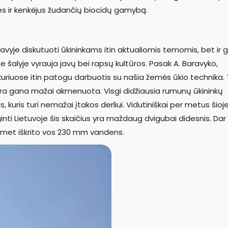
oles ir kenkėjus žudančių biocidų gamybą.
avyje diskutuoti ūkininkams itin aktualiomis temomis, bet ir g
oje šalyje vyrauja javų bei rapsų kultūros. Pasak A. Baravyko,
kuriuose itin patogu darbuotis su našia žemės ūkio technika. 
 yra gana mažai akmenuota. Visgi didžiausia rumunų ūkininkų
kuris turi nemažai įtakos derliui. Vidutiniškai per metus šioj
nti Lietuvoje šis skaičius yra maždaug dvigubai didesnis. Dar
omet iškrito vos 230 mm vandens.