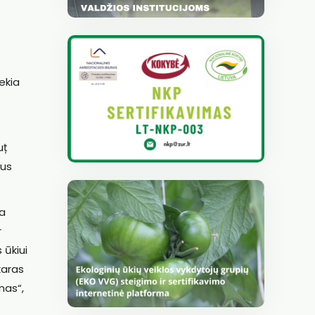
ekia
uț
aus
ta
r
 ūkiui
karas
mas“,