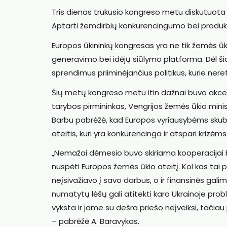
Tris dienas trukusio kongreso metu diskutuota
Aptarti žemdirbių konkurencingumo bei produkty
Europos ūkininkų kongresas yra ne tik žemės ūkio
generavimo bei idėjų siūlymo platforma. Dėl ši
sprendimus priiminėjančius politikus, kurie neret
Šių metų kongreso metu itin dažnai buvo akcen
tarybos pirmininkas, Vengrijos žemės ūkio minis
Barbu pabrėžė, kad Europos vyriausybėms skubiai
ateitis, kuri yra konkurencinga ir atspari krizėms
„Nemažai dėmesio buvo skiriama kooperacijai
nuspėti Europos žemės ūkio ateitį. Kol kas tai
neįsivažiavo į savo darbus, o ir finansinės galimy
numatytų lėšų gali atitekti karo Ukrainoje prob
vyksta ir jame su dešra priešo neįveiksi, tačia
– pabrėžė A. Baravykas.