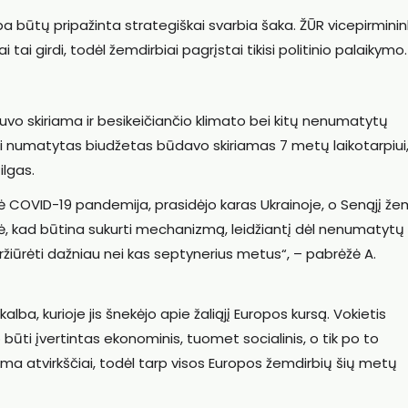
yba būtų pripažinta strategiškai svarbia šaka. ŽŪR vicepirmini
ai girdi, todėl žemdirbiai pagrįstai tikisi politinio palaikymo.
o skiriama ir besikeičiančio klimato bei kitų nenumatytų
ui numatytas biudžetas būdavo skiriamas 7 metų laikotarpiui
ilgas.
ė COVID-19 pandemija, prasidėjo karas Ukrainoje, o Senąjį ž
dė, kad būtina sukurti mechanizmą, leidžiantį dėl nenumatytų
žiūrėti dažniau nei kas septynerius metus“, – pabrėžė A.
ba, kurioje jis šnekėjo apie žaliąjį Europos kursą. Vokietis
 būti įvertintas ekonominis, tuomet socialinis, o tik po to
oma atvirkščiai, todėl tarp visos Europos žemdirbių šių metų