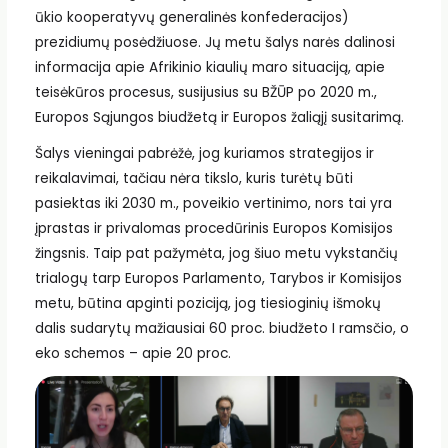
ūkio kooperatyvų generalinės konfederacijos)
prezidiumų posėdžiuose. Jų metu šalys narės dalinosi
informacija apie Afrikinio kiaulių maro situaciją, apie
teisėkūros procesus, susijusius su BŽŪP po 2020 m.,
Europos Sąjungos biudžetą ir Europos žaliąjį susitarimą.
Šalys vieningai pabrėžė, jog kuriamos strategijos ir
reikalavimai, tačiau nėra tikslo, kuris turėtų būti
pasiektas iki 2030 m., poveikio vertinimo, nors tai yra
įprastas ir privalomas procedūrinis Europos Komisijos
žingsnis. Taip pat pažymėta, jog šiuo metu vykstančių
trialogų tarp Europos Parlamento, Tarybos ir Komisijos
metu, būtina apginti poziciją, jog tiesioginių išmokų
dalis sudarytų mažiausiai 60 proc. biudžeto I ramsčio, o
eko schemos – apie 20 proc.