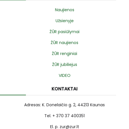
Naujienos
Užsienyje
ŽŪR pasiūlymai
ŽŪR naujienos
ŽŪR renginiai
ŽŪR jubiliejus
VIDEO
KONTAKTAI
Adresas: K. Donelaičio g. 2, 44213 Kaunas
Tel. + 370 37 400351
El. p. zur@zur.lt