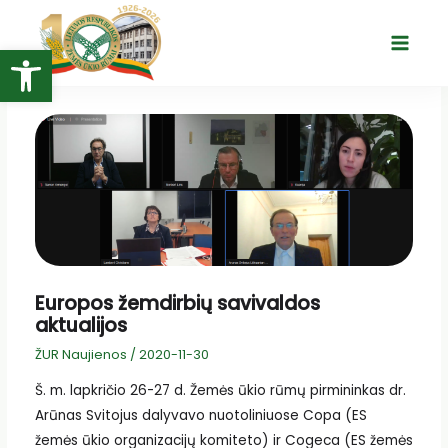
Pereiti
prie
Open toolbar
Main
turinio
Menu
Europos žemdirbių savivaldos
aktualijos
ŽUR Naujienos
/
2020-11-30
Š. m. lapkričio 26-27 d. Žemės ūkio rūmų pirmininkas dr.
Arūnas Svitojus dalyvavo nuotoliniuose Copa (ES
žemės ūkio organizacijų komiteto) ir Cogeca (ES žemės