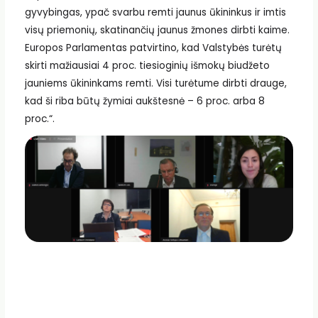
gyvybingas, ypač svarbu remti jaunus ūkininkus ir imtis
visų priemonių, skatinančių jaunus žmones dirbti kaime.
Europos Parlamentas patvirtino, kad Valstybės turėtų
skirti mažiausiai 4 proc. tiesioginių išmokų biudžeto
jauniems ūkininkams remti. Visi turėtume dirbti drauge,
kad ši riba būtų žymiai aukštesnė – 6 proc. arba 8
proc.“.