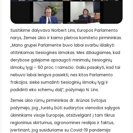
Susitikime dalyvavo Norbert Lins, Europos Parlamento
narys, Žemės ūkio ir kaimo plėtros komiteto pirmininkas.
„Mano grupei Parlamente buvo labai svarbu išlaikyti
atitinkamas tiesiogines išmokas. Mes džiaugiamės, kad
derybose galėjome apsaugoti minimalų tiesioginių
išmokų lygį – 60 proc. I ramsčio. Galiu pasakyti, kad tai
nebuvo labai lengva pasiekti, nes kitos Parlamento
frakcijos, siekė sumažinti tiesioginių išmokų lygį ir
padidinti eko schemų dalį“, pažymėjo N. Lins.
Žemės ūkio rūmų pirmininkas dr. Arūnas Svitojus
pažymėjo, jog „turėtų būti sudarytos vienodos sąlygos
ūkininkams visoje Europoje, atsižvelgiant į tam tikrus
regioninius skirtumus, agronomines realijas ir faktus,
įvertinant, jog susiduriame su Covid-19 pandemija