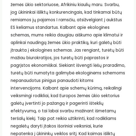
žemės ūkio sektoriuose, Afrikiniu kiaulių maru. Svarbu,
jog ūkininkai išliktų konkurencingais, kad tinkamai būtų
remiamos jų pajamos I ramsčiu, atsižvelgiant į aukštus
ES keliamus standartus. Kalbant apie ekologines
schemas, mums reikia daugiau aiškumo apie klimatui ir
aplinkai naudingą žemės ūkio praktiką, kuri galėtų būti
įtraukta į ekologines schemas. Jas rengiant, turėtų būti
mažiau biurokratijos, jos turėtų būti paprastos ir
pagrįstos ekonomiškai. Siekiant išvengti lėšų praradimo,
turėtų būti numatyta galimybė ekologinėms schemoms
nepanaudotus pinigus panaudoti kitoms
intervencijoms. Kalbant apie schemų kūrimą, reikalingi
veiksmingi rodikliai, kad Europos žemės ūkio sektorius
galėtų įvertinti jo pažangą ir pagerinti išteklių
efektyvumą, o tai labai svarbu mažinant išmetamų
teršalų kiekį. Taip pat reikia užtikrinti, kad rodikliams
negalėtų daryti įtakos išoriniai veiksniai, kurie
nepatenka į ūkininkų veiklos sritį. Kad kaimas išliktų