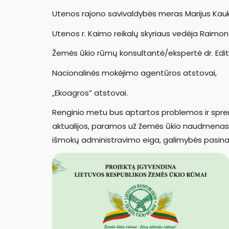
Utenos rajono savivaldybės meras Marijus Kau
Utenos r. Kaimo reikalų skyriaus vedėja Raimo
Žemės ūkio rūmų konsultantė/ekspertė dr. Edi
Nacionalinės mokėjimo agentūros atstovai,
„Ekoagros” atstovai.
Renginio metu bus aptartos problemos ir spren
aktualijos, paramos už žemės ūkio naudmenas ir 
išmokų administravimo eiga, galimybės pasin