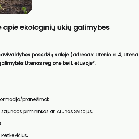
 apie ekologinių ūkių galimybes
 savivaldybės posėdžių salėje (adresas: Utenio a. 4, Uten
galimybės Utenos regione bei Lietuvoje“.
nformacija/pranešimai:
sąjungos pirmininkas dr. Arūnas Svitojus,
s,
Petkevičius,