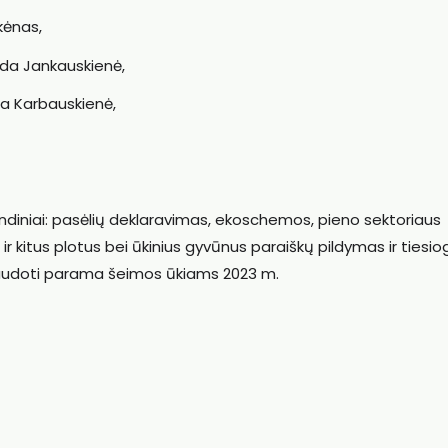
kėnas,
nda Jankauskienė,
ta Karbauskienė,
diniai: pasėlių deklaravimas, ekoschemos, pieno sektoriaus
kitus plotus bei ūkinius gyvūnus paraiškų pildymas ir tiesiog
audoti parama šeimos ūkiams 2023 m.