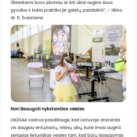
Ūkininkams buvo įdomiau ar kiti ūkiai augina šiuos
gyvulius ir kokia praktika jie galėtų pasidalinti“, – tikino
dr. R. Šveistienė.
Nori išsaugoti nykstančias veisles
LNŪGAA vadovė pasidžiaugė, kad Lietuvoje atsiranda
vis daugiau entuziastų, nišinių ūkių, kurie imasi auginti
senąsias lietuviškas veisles tam, kad būtų išsaugomas