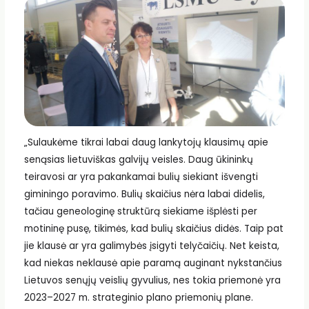
„Sulaukėme tikrai labai daug lankytojų klausimų apie
senąsias lietuviškas galvijų veisles. Daug ūkininkų
teiravosi ar yra pakankamai bulių siekiant išvengti
giminingo poravimo. Bulių skaičius nėra labai didelis,
tačiau geneologinę struktūrą siekiame išplėsti per
motininę pusę, tikimės, kad bulių skaičius didės. Taip pat
jie klausė ar yra galimybės įsigyti telyčaičių. Net keista,
kad niekas neklausė apie paramą auginant nykstančius
Lietuvos senųjų veislių gyvulius, nes tokia priemonė yra
2023–2027 m. strateginio plano priemonių plane.