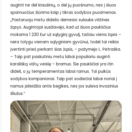
auginti ne dėl kiaušinių, o dėl jų puošnumo, nes į šiuos
sparnuočius žiūrima kaip į tikras sodybos puošmenas.
„Pastaruoju metu didelio dėmesio sulaukė vištinės
žąsys. Augintojai susižavėjo, kad už šiuos paukščius
mokama 1 230 Eur už sąlyginį gyvulį, tačiau viena žąsis –
nėra tolygu vienam sąlyginiam gyvūnui, todėl tai reikia
įvertinti prieš perkant šias žąsis, – pažymėjo L. Petraška.
– Taip pat paskutiniu metu labai populiariu auginti
karališką vištų veislę – bramus. Šie paukščiai yra itin
dideli, o jų temperamentas labai ramus. Tai puikūs
sodybos kompanionai. Taip pat sodiečiai labai noriai į
namus įsileidžia antis bėgikes, nes jos sulesa invazinius
šliužus.“