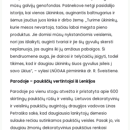
mūsų galvijų genofondas. Pašnekovė netgi pasidalijo
istorija, kai vienas ūkininkas, auginantis baltnugarius ir
šėmus jaučius juos kinkė ir dirbo žemę. „Turime ūkininkų,
kurie mėsos nevartoja, tačiau labai mėgsta pieno
produktus. Jie domisi mūsų nykstančiomis veislėmis,
nori jas išlaikyti, auginti tvariai ir jie šių gyvulių skersti
neplanuoja, jas augins iki jų amžiaus pabaigos. Ši
bendruomenė auga, jie dairosi ir telyčaičių įsigyti, todėl
tikimės, kad ir daugiau ūkininkų šiuos gyvulius įsileis į
savo ūkius“, – vylėsi LNŪGAA pirmininkė dr. R. Šveistienė.
Parodoje – paukščių vertintojai iš Lenkijos
Parodoje po vienu stogu atvežta ir pristatyta apie 600
skirtingų paukščių rūšių ir veislių. Lietuvos dekoratyvinių
ir veislinių paukščių augintojų draugijos vadovas Linas
Petraška sakė, kad daugiausia lankytojų dėmesio
sulaukė rečiau sutinkamos paukščių veislės. Pasak jo, vis
daugiau žmonių dekoratyvinius paukščius renkasi