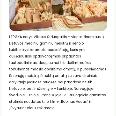
LTPGKA narys Vitalius Striuogaitis – vienas žinomiausių
Lietuvos medinių gaminių meistrų ir senojo
kubilininkystės amato puoselėtojų, kuris yra
aukščiausiais apdovanojimais pripažintas
tautodailininkas, daugiau nei tris dešimtmečius
tobulinantis medžio apdirbimo amatą, o puoselėdamas
iš senųjų meistrų išmoktą amatą su savo dirbiniais
dalyvauja įvairiose mugėse bei parodose ne tik
Lietuvoje, bet ir užsienyje – Lenkijoje, Norvegijoje,
Švedijoje, Estijoje, Prancūzijoje. V. Striuogaičio gamintos
statinės naudotos kino filme „Robinas Hudas“ ir
„Švyturio“ alaus reklamoje.