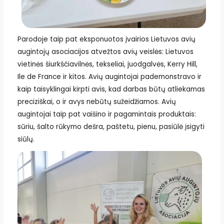
Parodoje taip pat eksponuotos įvairios Lietuvos avių
augintojų asociacijos atvežtos avių veislės: Lietuvos
vietinės šiurkščiavilnės, tekseliai, juodgalvės, Kerry Hill,
Ile de France ir kitos. Avių augintojai pademonstravo ir
kaip taisyklingai kirpti avis, kad darbas būtų atliekamas
preciziškai, o ir avys nebūtų sužeidžiamos. Avių
augintojai taip pat vaišino ir pagamintais produktais:
sūriu, šalto rūkymo dešra, paštetu, pienu, pasiūlė įsigyti
siūlų.