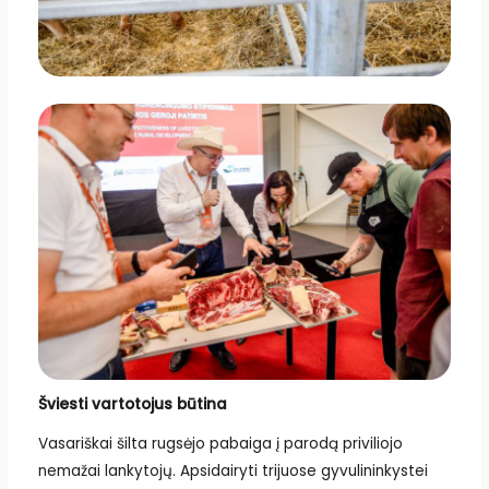
Šviesti vartotojus būtina
Vasariškai šilta rugsėjo pabaiga į parodą priviliojo
nemažai lankytojų. Apsidairyti trijuose gyvulininkystei