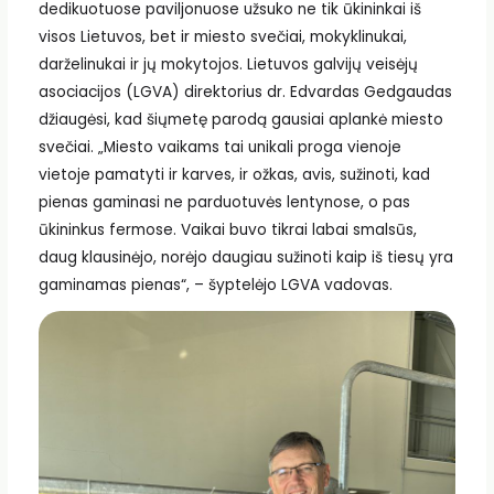
dedikuotuose paviljonuose užsuko ne tik ūkininkai iš
visos Lietuvos, bet ir miesto svečiai, mokyklinukai,
darželinukai ir jų mokytojos. Lietuvos galvijų veisėjų
asociacijos (LGVA) direktorius dr. Edvardas Gedgaudas
džiaugėsi, kad šiųmetę parodą gausiai aplankė miesto
svečiai. „Miesto vaikams tai unikali proga vienoje
vietoje pamatyti ir karves, ir ožkas, avis, sužinoti, kad
pienas gaminasi ne parduotuvės lentynose, o pas
ūkininkus fermose. Vaikai buvo tikrai labai smalsūs,
daug klausinėjo, norėjo daugiau sužinoti kaip iš tiesų yra
gaminamas pienas“, – šyptelėjo LGVA vadovas.