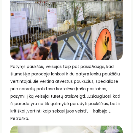
Patyręs paukščių veisėjas taip pat pasidžiaugė, kad
šiųmetėje parodoje lankosi ir du patyrę lenkų paukščių
vertintojai. Jie vertina atvežtus paukščius, specialiose
prie narvelių paliktose kortelėse įrašo pastabas,
pažymi, į ką veisėjai turėtų atsižvelgti. „Džiaugiuosi, kad
ši paroda yra ne tik galimybė parodyti paukščius, bet ir
kritiškai įvertinti kaip sekasi juos veisti“, – kalbėjo L.
Petraška.