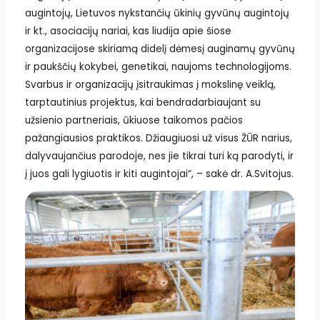
augintojų, Lietuvos nykstančių ūkinių gyvūnų augintojų
ir kt., asociacijų nariai, kas liudija apie šiose
organizacijose skiriamą didelį dėmesį auginamų gyvūnų
ir paukščių kokybei, genetikai, naujoms technologijoms.
Svarbus ir organizacijų įsitraukimas į mokslinę veiklą,
tarptautinius projektus, kai bendradarbiaujant su
užsienio partneriais, ūkiuose taikomos pačios
pažangiausios praktikos. Džiaugiuosi už visus ŽŪR narius,
dalyvaujančius parodoje, nes jie tikrai turi ką parodyti, ir
į juos gali lygiuotis ir kiti augintojai“, – sakė dr. A.Svitojus.