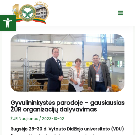
Pereiti
prie
Open toolbar
Main
turinio
Menu
Gyvulininkystės parodoje – gausiausias
ŽŪR organizacijų dalyvavimas
ŽUR Naujienos
/
2023-10-02
Rugsėjo 28–30 d. Vytauto Didžiojo universiteto (VDU)