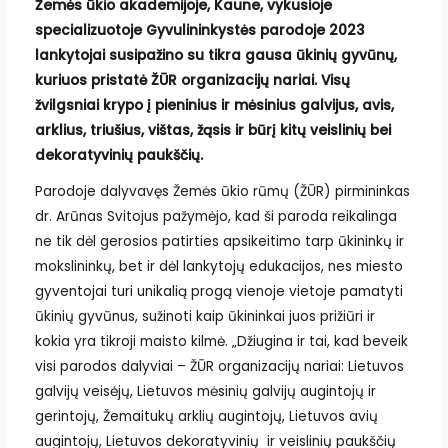
Žemės ūkio akademijoje, Kaune, vykusioje
specializuotoje Gyvulininkystės parodoje 2023
lankytojai susipažino su tikra gausa ūkinių gyvūnų,
kuriuos pristatė ŽŪR organizacijų nariai. Visų
žvilgsniai krypo į pieninius ir mėsinius galvijus, avis,
arklius, triušius, vištas, žąsis ir būrį kitų veislinių bei
dekoratyvinių paukščių.
Parodoje dalyvavęs Žemės ūkio rūmų (ŽŪR) pirmininkas
dr. Arūnas Svitojus pažymėjo, kad ši paroda reikalinga
ne tik dėl gerosios patirties apsikeitimo tarp ūkininkų ir
mokslininkų, bet ir dėl lankytojų edukacijos, nes miesto
gyventojai turi unikalią progą vienoje vietoje pamatyti
ūkinių gyvūnus, sužinoti kaip ūkininkai juos prižiūri ir
kokia yra tikroji maisto kilmė. „Džiugina ir tai, kad beveik
visi parodos dalyviai – ŽŪR organizacijų nariai: Lietuvos
galvijų veisėjų, Lietuvos mėsinių galvijų augintojų ir
gerintojų, Žemaitukų arklių augintojų, Lietuvos avių
augintojų, Lietuvos dekoratyvinių ir veislinių paukščių