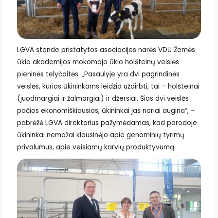
LGVA stende pristatytos asociacijos narės VDU Žemės
ūkio akademijos mokomojo ūkio holšteinų veislės
pieninės telyčaitės. „Pasaulyje yra dvi pagrindinės
veislės, kurios ūkininkams leidžia uždirbti, tai – holšteinai
(juodmargiai ir žalmargiai) ir džersiai. Šios dvi veislės
pačios ekonomiškiausios, ūkininkai jas noriai augina“, –
pabrėžė LGVA direktorius pažymėdamas, kad parodoje
ūkininkai nemažai klausinėjo apie genominių tyrimų
privalumus, apie veisiamų karvių produktyvumą.