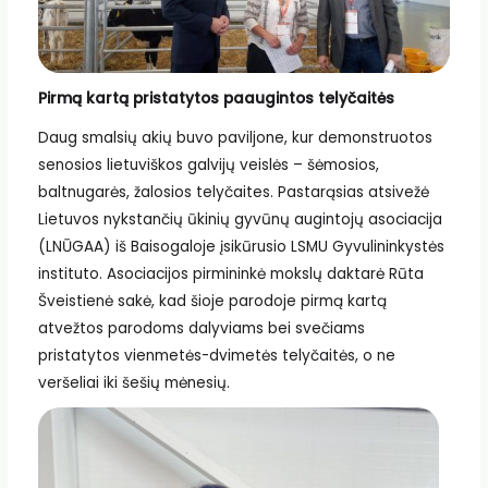
Pirmą kartą pristatytos paaugintos telyčaitės
Daug smalsių akių buvo paviljone, kur demonstruotos
senosios lietuviškos galvijų veislės – šėmosios,
baltnugarės, žalosios telyčaites. Pastarąsias atsivežė
Lietuvos nykstančių ūkinių gyvūnų augintojų asociacija
(LNŪGAA) iš Baisogaloje įsikūrusio LSMU Gyvulininkystės
instituto. Asociacijos pirmininkė mokslų daktarė Rūta
Šveistienė sakė, kad šioje parodoje pirmą kartą
atvežtos parodoms dalyviams bei svečiams
pristatytos vienmetės-dvimetės telyčaitės, o ne
veršeliai iki šešių mėnesių.