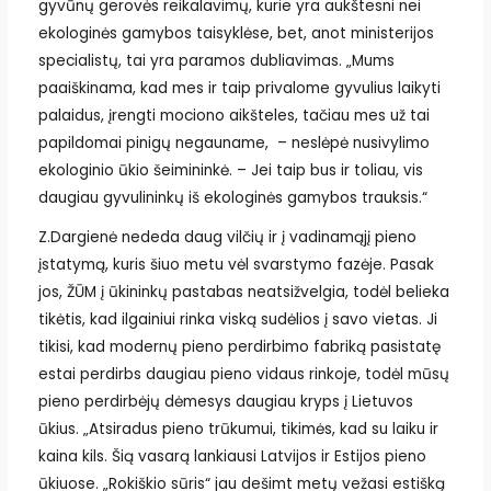
gyvūnų gerovės reikalavimų, kurie yra aukštesni nei
ekologinės gamybos taisyklėse, bet, anot ministerijos
specialistų, tai yra paramos dubliavimas. „Mums
paaiškinama, kad mes ir taip privalome gyvulius laikyti
palaidus, įrengti mociono aikšteles, tačiau mes už tai
papildomai pinigų negauname, – neslėpė nusivylimo
ekologinio ūkio šeimininkė. – Jei taip bus ir toliau, vis
daugiau gyvulininkų iš ekologinės gamybos trauksis.“
Z.Dargienė nededa daug vilčių ir į vadinamąjį pieno
įstatymą, kuris šiuo metu vėl svarstymo fazėje. Pasak
jos, ŽŪM į ūkininkų pastabas neatsižvelgia, todėl belieka
tikėtis, kad ilgainiui rinka viską sudėlios į savo vietas. Ji
tikisi, kad modernų pieno perdirbimo fabriką pasistatę
estai perdirbs daugiau pieno vidaus rinkoje, todėl mūsų
pieno perdirbėjų dėmesys daugiau kryps į Lietuvos
ūkius. „Atsiradus pieno trūkumui, tikimės, kad su laiku ir
kaina kils. Šią vasarą lankiausi Latvijos ir Estijos pieno
ūkiuose. „Rokiškio sūris“ jau dešimt metų vežasi estišką