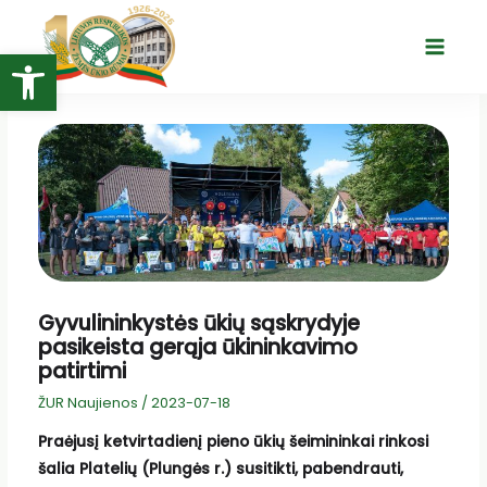
Pereiti
prie
Open toolbar
Main
turinio
Menu
Gyvulininkystės ūkių sąskrydyje
pasikeista gerąja ūkininkavimo
patirtimi
ŽUR Naujienos
/
2023-07-18
Praėjusį ketvirtadienį pieno ūkių šeimininkai rinkosi
šalia Platelių (Plungės r.) susitikti, pabendrauti,