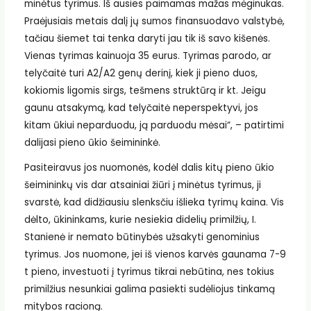
minėtus tyrimus. Iš ausies paimamas mažas mėginukas.
Praėjusiais metais dalį jų sumos finansuodavo valstybė,
tačiau šiemet tai tenka daryti jau tik iš savo kišenės.
Vienas tyrimas kainuoja 35 eurus. Tyrimas parodo, ar
telyčaitė turi A2/A2 genų derinį, kiek ji pieno duos,
kokiomis ligomis sirgs, tešmens struktūrą ir kt. Jeigu
gaunu atsakymą, kad telyčaitė neperspektyvi, jos
kitam ūkiui neparduodu, ją parduodu mėsai“, – patirtimi
dalijasi pieno ūkio šeimininkė.
Pasiteiravus jos nuomonės, kodėl dalis kitų pieno ūkio
šeimininkų vis dar atsainiai žiūri į minėtus tyrimus, ji
svarstė, kad didžiausiu slenksčiu išlieka tyrimų kaina. Vis
dėlto, ūkininkams, kurie nesiekia didelių primilžių, I.
Stanienė ir nemato būtinybės užsakyti genominius
tyrimus. Jos nuomone, jei iš vienos karvės gaunama 7-9
t pieno, investuoti į tyrimus tikrai nebūtina, nes tokius
primilžius nesunkiai galima pasiekti sudėliojus tinkamą
mitybos racioną.