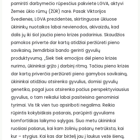
pamiršti darbymečio rūpesčius pakvietė LGVA, aktyvi
Žemės ūkio rūmų (ŽŪR) narė. Pasak Viktorijos
Švedienės, LGVA prezidentės, skirtinguose ūkiuose
ūkininkų nuotaikos labai nevienodos, akivaizdu, kad
dalis jų iki šiol jaučia pieno krizės padarinius. Skaudžios
pamokos privertė dar kartą atidžiai peržiūrėti pieno
savikainą, žemdirbiai bando gerinti gyvulių
produktyvumą. „Šiek tiek emocijos dėl pieno krizės
nurimo, ūkininkai grįžo į darbinį ritmą. Tačiau pieno krizės
dar kartą priverčia peržiūrėti pieno gamybos savikainą,
ūkininkai atidžiau atsirenka gyvulius, domisi gyvulių
genetika, pagal juos atsirenka pačius perspektyviausius
gyvulius, o tam reikalui labai pasiteisina genominiai
tyrimai. Vis tik vien tuo apsiriboti negalima. Reikia
rūpintis kokybiškais pašarais, parūpinti gyvuliams
komfortiškas laikymo sąlygas. Šiuo metu ūkininkai
ruošiasi pašarus, kai kam žolinių pašarų netrūksta, kai
kur – stygius. Kai kas dar birželį jau į laukus vežė šieną,