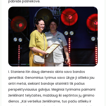
pabrėžė pašnekovė.
I. Stanienė itin daug dėmesio skiria savo bandos
genetikai. Genominius tyrimus savo ūkyje ji atlieka jau
antri metai, siekiant bandoje atsirinkti tik pačius
perspektyviausius galvijus. Mėginiai tyrimams paimami
ženklinant telyčaites, maždaug iki septintos jų gimimo
dienos. „Kai veršelius ženkliname, tuo pačiu atlieku ir