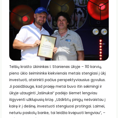
Telšių krašto ūkininkės I. Stanienės ūkyje – 110 karvių,
pieno ūkio šeimininkė kiekvienais metais stengiasi į ūkį
investuoti, atsirinkti pačius perspektyviausius gyvulius.
Ji pasidžiaugė, kad praėję metai buvo itin sėkmingi ir
ūkyje užauginti „lašinukai“ padėjo šiemet lengviau
išgyventi užklupusią krizę. „Uždirbtų pinigų nešvaistau į
kairę ir į dešinę, investuoti stengiuosi protingai. Laimei,
neturiu paskolų banke, tai leidžia kvėpuoti lengviau“, –