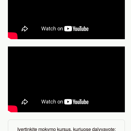
Įvertinkite mokymo kursus, kuriuose dalyvavote: