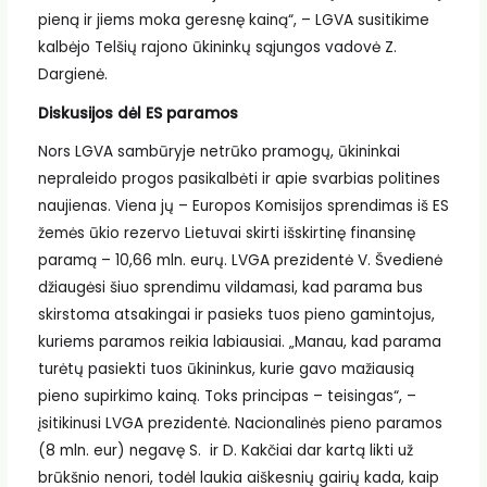
pieną ir jiems moka geresnę kainą“, – LGVA susitikime
kalbėjo Telšių rajono ūkininkų sąjungos vadovė Z.
Dargienė.
Diskusijos dėl ES paramos
Nors LGVA sambūryje netrūko pramogų, ūkininkai
nepraleido progos pasikalbėti ir apie svarbias politines
naujienas. Viena jų – Europos Komisijos sprendimas iš ES
žemės ūkio rezervo Lietuvai skirti išskirtinę finansinę
paramą – 10,66 mln. eurų. LVGA prezidentė V. Švedienė
džiaugėsi šiuo sprendimu vildamasi, kad parama bus
skirstoma atsakingai ir pasieks tuos pieno gamintojus,
kuriems paramos reikia labiausiai. „Manau, kad parama
turėtų pasiekti tuos ūkininkus, kurie gavo mažiausią
pieno supirkimo kainą. Toks principas – teisingas“, –
įsitikinusi LVGA prezidentė. Nacionalinės pieno paramos
(8 mln. eur) negavę S. ir D. Kakčiai dar kartą likti už
brūkšnio nenori, todėl laukia aiškesnių gairių kada, kaip