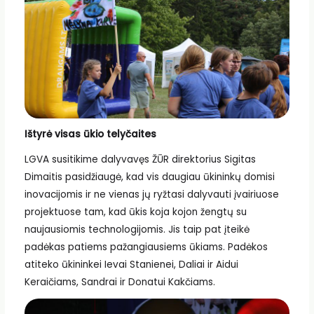
Ištyrė visas ūkio telyčaites
LGVA susitikime dalyvavęs ŽŪR direktorius Sigitas
Dimaitis pasidžiaugė, kad vis daugiau ūkininkų domisi
inovacijomis ir ne vienas jų ryžtasi dalyvauti įvairiuose
projektuose tam, kad ūkis koja kojon žengtų su
naujausiomis technologijomis. Jis taip pat įteikė
padėkas patiems pažangiausiems ūkiams. Padėkos
atiteko ūkininkei Ievai Stanienei, Daliai ir Aidui
Keraičiams, Sandrai ir Donatui Kakčiams.