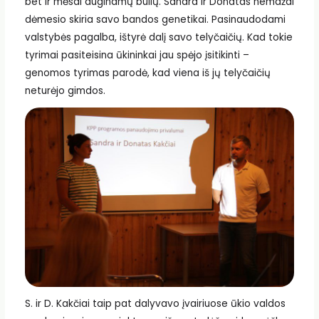
bet ir mėsai auginamų bulių. Sandra ir Donatas nemažai
dėmesio skiria savo bandos genetikai. Pasinaudodami
valstybės pagalba, ištyrė dalį savo telyčaičių. Kad tokie
tyrimai pasiteisina ūkininkai jau spėjo įsitikinti –
genomos tyrimas parodė, kad viena iš jų telyčaičių
neturėjo gimdos.
S. ir D. Kakčiai taip pat dalyvavo įvairiuose ūkio valdos