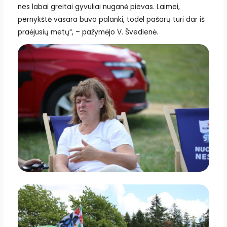
nes labai greitai gyvuliai nuganė pievas. Laimei,
pernykštė vasara buvo palanki, todėl pašarų turi dar iš
praėjusių metų“, – pažymėjo V. Švedienė.