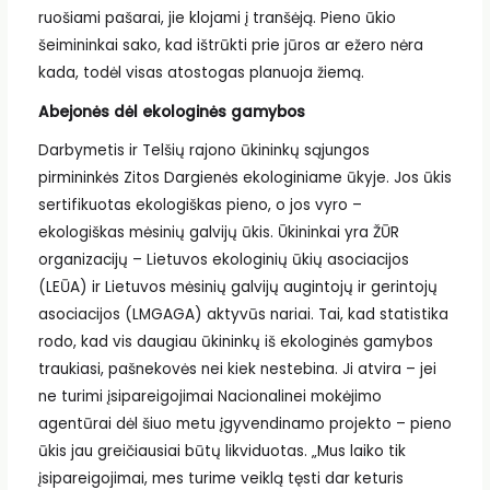
ruošiami pašarai, jie klojami į tranšėją. Pieno ūkio
šeimininkai sako, kad ištrūkti prie jūros ar ežero nėra
kada, todėl visas atostogas planuoja žiemą.
Abejonės dėl ekologinės gamybos
Darbymetis ir Telšių rajono ūkininkų sąjungos
pirmininkės Zitos Dargienės ekologiniame ūkyje. Jos ūkis
sertifikuotas ekologiškas pieno, o jos vyro –
ekologiškas mėsinių galvijų ūkis. Ūkininkai yra ŽŪR
organizacijų – Lietuvos ekologinių ūkių asociacijos
(LEŪA) ir Lietuvos mėsinių galvijų augintojų ir gerintojų
asociacijos (LMGAGA) aktyvūs nariai. Tai, kad statistika
rodo, kad vis daugiau ūkininkų iš ekologinės gamybos
traukiasi, pašnekovės nei kiek nestebina. Ji atvira – jei
ne turimi įsipareigojimai Nacionalinei mokėjimo
agentūrai dėl šiuo metu įgyvendinamo projekto – pieno
ūkis jau greičiausiai būtų likviduotas. „Mus laiko tik
įsipareigojimai, mes turime veiklą tęsti dar keturis