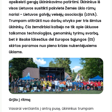
apsikeisti gerąją ūkininkavimo patirtimi. Ūkininkus iš
visos Lietuvos susitikti pakvietė Žemės ūkio rūmų
nariai – Lietuvos galvijų veisėjų asociacija (LGVA).
Trumpam atitrūkti nuo darbų atvyko per tris šimtus
ūkininkų. Čia žemdirbiai kalbėjo ne tik apie ūkiuose
taikomas technologijas, genominių tyrimų svarbą,
bet ir išsakė lūkesčius dėl Europos Sąjungos (ES)
skirtos paramos nuo pieno krizės nukentėjusiems
ūkiams.
Grįžo į ritmą
Vasarai verčiantis į antrą pusę, ūkininkus trumpam