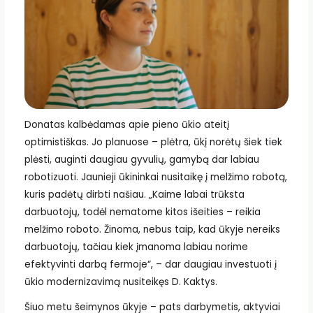
Donatas kalbėdamas apie pieno ūkio ateitį
optimistiškas. Jo planuose – plėtra, ūkį norėtų šiek tiek
plėsti, auginti daugiau gyvulių, gamybą dar labiau
robotizuoti. Jaunieji ūkininkai nusitaikę į melžimo robotą,
kuris padėtų dirbti našiau. „Kaime labai trūksta
darbuotojų, todėl nematome kitos išeities – reikia
melžimo roboto. Žinoma, nebus taip, kad ūkyje nereiks
darbuotojų, tačiau kiek įmanoma labiau norime
efektyvinti darbą fermoje“, – dar daugiau investuoti į
ūkio modernizavimą nusiteikęs D. Kaktys.
Šiuo metu šeimynos ūkyje – pats darbymetis, aktyviai