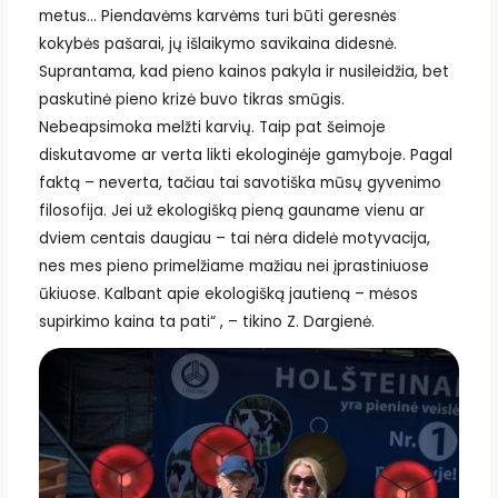
metus… Piendavėms karvėms turi būti geresnės
kokybės pašarai, jų išlaikymo savikaina didesnė.
Suprantama, kad pieno kainos pakyla ir nusileidžia, bet
paskutinė pieno krizė buvo tikras smūgis.
Nebeapsimoka melžti karvių. Taip pat šeimoje
diskutavome ar verta likti ekologinėje gamyboje. Pagal
faktą – neverta, tačiau tai savotiška mūsų gyvenimo
filosofija. Jei už ekologišką pieną gauname vienu ar
dviem centais daugiau – tai nėra didelė motyvacija,
nes mes pieno primelžiame mažiau nei įprastiniuose
ūkiuose. Kalbant apie ekologišką jautieną – mėsos
supirkimo kaina ta pati“ , – tikino Z. Dargienė.