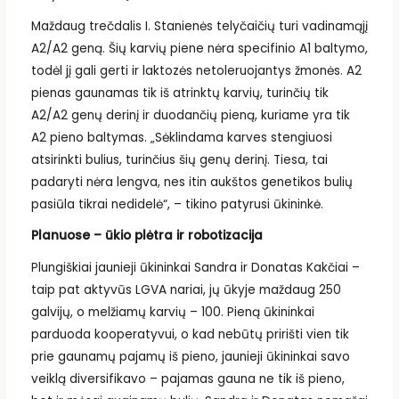
Maždaug trečdalis I. Stanienės telyčaičių turi vadinamąjį
A2/A2 geną. Šių karvių piene nėra specifinio A1 baltymo,
todėl jį gali gerti ir laktozės netoleruojantys žmonės. A2
pienas gaunamas tik iš atrinktų karvių, turinčių tik
A2/A2 genų derinį ir duodančių pieną, kuriame yra tik
A2 pieno baltymas. „Sėklindama karves stengiuosi
atsirinkti bulius, turinčius šių genų derinį. Tiesa, tai
padaryti nėra lengva, nes itin aukštos genetikos bulių
pasiūla tikrai nedidelė“, – tikino patyrusi ūkininkė.
Planuose – ūkio plėtra ir robotizacija
Plungiškiai jaunieji ūkininkai Sandra ir Donatas Kakčiai –
taip pat aktyvūs LGVA nariai, jų ūkyje maždaug 250
galvijų, o melžiamų karvių – 100. Pieną ūkininkai
parduoda kooperatyvui, o kad nebūtų pririšti vien tik
prie gaunamų pajamų iš pieno, jaunieji ūkininkai savo
veiklą diversifikavo – pajamas gauna ne tik iš pieno,