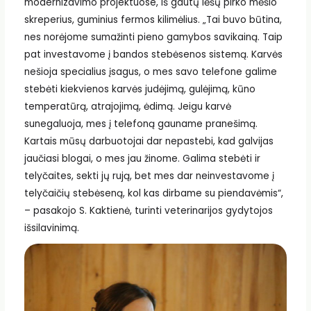
modernizavimo projektuose, iš gautų lėšų pirko mėšlo
skreperius, guminius fermos kilimėlius. „Tai buvo būtina,
nes norėjome sumažinti pieno gamybos savikainą. Taip
pat investavome į bandos stebėsenos sistemą. Karvės
nešioja specialius įsagus, o mes savo telefone galime
stebėti kiekvienos karvės judėjimą, gulėjimą, kūno
temperatūrą, atrajojimą, ėdimą. Jeigu karvė
sunegaluoja, mes į telefoną gauname pranešimą.
Kartais mūsų darbuotojai dar nepastebi, kad galvijas
jaučiasi blogai, o mes jau žinome. Galima stebėti ir
telyčaites, sekti jų rują, bet mes dar neinvestavome į
telyčaičių stebėseną, kol kas dirbame su piendavėmis“,
– pasakojo S. Kaktienė, turinti veterinarijos gydytojos
išsilavinimą.