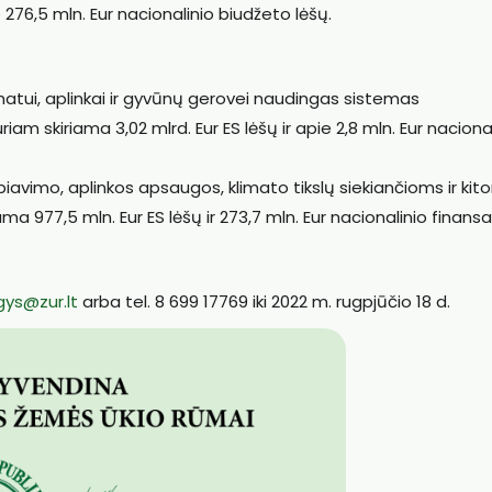
276,5 mln. Eur nacionalinio biudžeto lėšų.
imatui, aplinkai ir gyvūnų gerovei naudingas sistemas
m skiriama 3,02 mlrd. Eur ES lėšų ir apie 2,8 mln. Eur naciona
rbiavimo, aplinkos apsaugos, klimato tikslų siekiančioms ir ki
a 977,5 mln. Eur ES lėšų ir 273,7 mln. Eur nacionalinio finans
gys@zur.lt
arba tel. 8 699 17769 iki 2022 m. rugpjūčio 18 d.