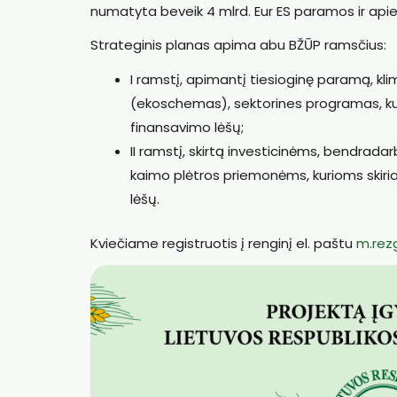
numatyta beveik 4 mlrd. Eur ES paramos ir apie 
Strateginis planas apima abu BŽŪP ramsčius:
I ramstį, apimantį tiesioginę paramą, kl
(ekoschemas), sektorines programas, kuria
finansavimo lėšų;
II ramstį, skirtą investicinėms, bendrada
kaimo plėtros priemonėms, kurioms skiriam
lėšų.
Kviečiame registruotis į renginį el. paštu
m.rez