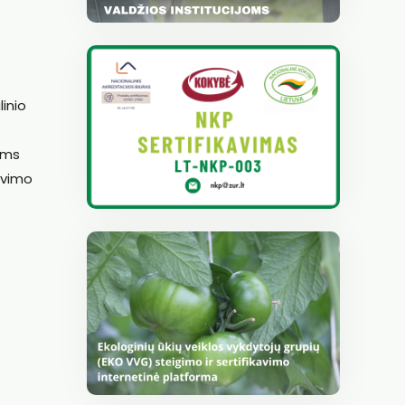
linio
toms
avimo