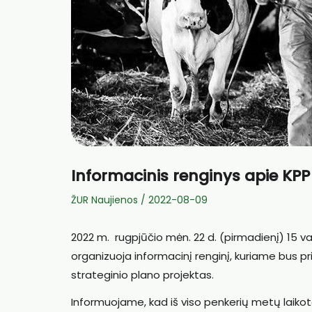
Informacinis renginys apie KPP
ŽUR Naujienos
/
2022-08-09
2022 m. rugpjūčio mėn. 22 d. (pirmadienį) 15 v
organizuoja informacinį renginį, kuriame bus p
strateginio plano projektas.
Informuojame, kad iš viso penkerių metų laikota