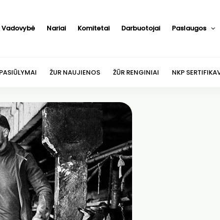
Vadovybė
Nariai
Komitetai
Darbuotojai
Paslaugos
 PASIŪLYMAI
ŽUR NAUJIENOS
ŽŪR RENGINIAI
NKP SERTIFIKA