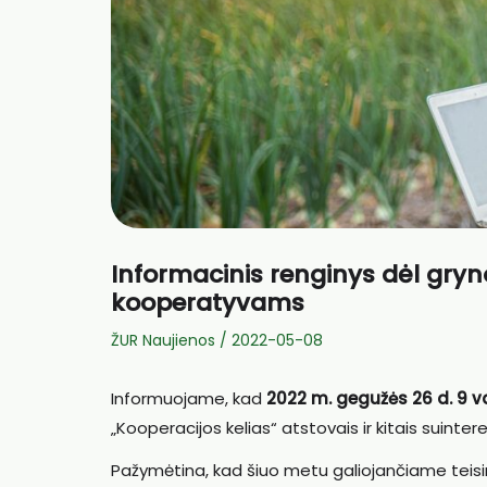
Informacinis renginys dėl gryn
kooperatyvams
ŽUR Naujienos
/
2022-05-08
Informuojame, kad
2022 m. gegužės 26 d. 9 va
„Kooperacijos kelias“ atstovais ir kitais suint
Pažymėtina, kad šiuo metu galiojančiame teis