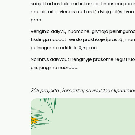
subjektai bus laikomi tinkamais finansinei para
metais arba vienais metais iš dviejų eilės tvar
proc.
Renginio dalyvių nuomone, grynojo pelningumo 
tikslinga naudoti verslo praktikoje įprastą įmon
pelningumo rodiklį iki 0,5 proc.
Norintys dalyvauti renginyje prašome registruot
prisijungimo nuoroda.
ŽŪR projektą „Žemdirbių savivaldos stiprinimas