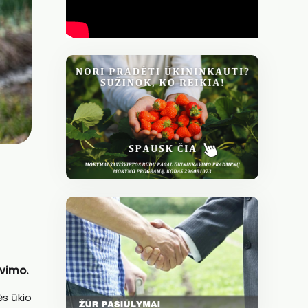
avimo.
s ūkio