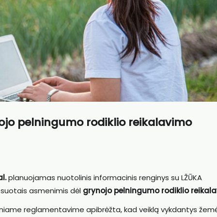
ojo pelningumo rodiklio reikalavimo
l.
planuojamas nuotolinis informacinis renginys su LŽŪKA
eresuotais asmenimis dėl
grynojo pelningumo rodiklio reikal
iniame reglamentavime apibrėžta, kad veiklą vykdantys žemė