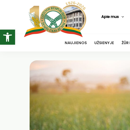
Pereiti
prie
Apie mus
turinio
Open toolbar
NAUJIENOS
UŽSIENYJE
ŽŪR