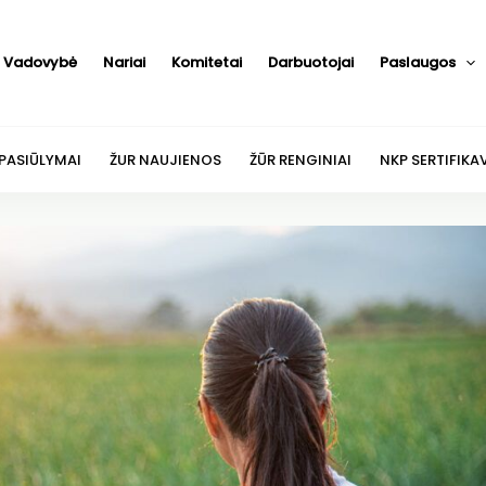
Vadovybė
Nariai
Komitetai
Darbuotojai
Paslaugos
 PASIŪLYMAI
ŽUR NAUJIENOS
ŽŪR RENGINIAI
NKP SERTIFIKA