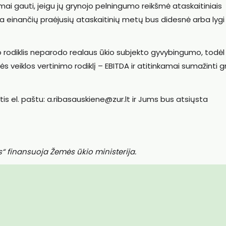
mai gauti, jeigu jų grynojo pelningumo reikšmė ataskaitiniais
ka einančių praėjusių ataskaitinių metų bus didesnė arba lygi
rodiklis neparodo realaus ūkio subjekto gyvybingumo, todėl
ės veiklos vertinimo rodiklį – EBITDA ir atitinkamai sumažinti g
is el. paštu: a.ribasauskiene@zur.lt ir Jums bus atsiųsta
“ finansuoja Žemės ūkio ministerija.