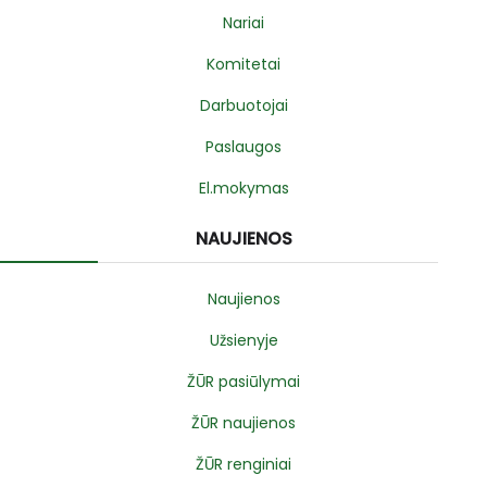
Nariai
Komitetai
Darbuotojai
Paslaugos
El.mokymas
NAUJIENOS
Naujienos
Užsienyje
ŽŪR pasiūlymai
ŽŪR naujienos
ŽŪR renginiai