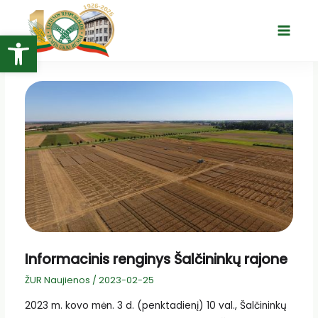
Pereiti
prie
Open toolbar
Main
turinio
Menu
Informacinis renginys Šalčininkų rajone
ŽUR Naujienos
/
2023-02-25
2023 m. kovo mėn. 3 d. (penktadienį) 10 val., Šalčininkų