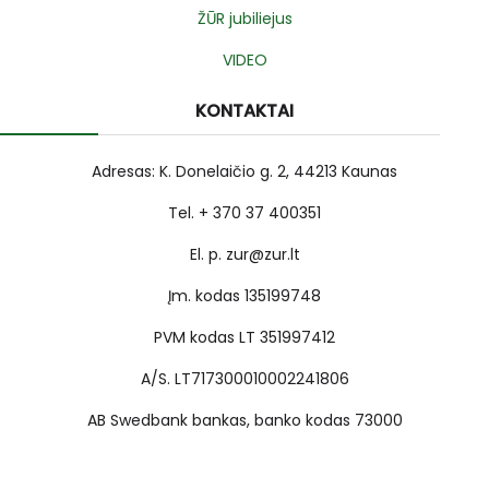
ŽŪR jubiliejus
VIDEO
KONTAKTAI
Adresas: K. Donelaičio g. 2, 44213 Kaunas
Tel. + 370 37 400351
El. p. zur@zur.lt
Įm. kodas 135199748
PVM kodas LT 351997412
A/S. LT717300010002241806
AB Swedbank bankas, banko kodas 73000