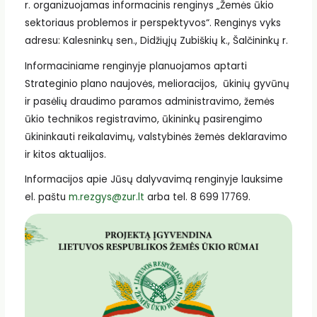
r. organizuojamas informacinis renginys „Žemės ūkio
sektoriaus problemos ir perspektyvos“. Renginys vyks
adresu: Kalesninkų sen., Didžiųjų Zubiškių k., Šalčininkų r.
Informaciniame renginyje planuojamos aptarti
Strateginio plano naujovės, melioracijos, ūkinių gyvūnų
ir pasėlių draudimo paramos administravimo, žemės
ūkio technikos registravimo, ūkininkų pasirengimo
ūkininkauti reikalavimų, valstybinės žemės deklaravimo
ir kitos aktualijos.
Informacijos apie Jūsų dalyvavimą renginyje lauksime
el. paštu
m.rezgys@zur.lt
arba tel. 8 699 17769.