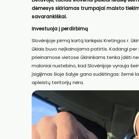
dėmesys skiriamas trumpajai maisto tieki
savarankiškai.
Investuoja į perdirbimą
Slovėnijoje pirmą kartą lankęsis Kretingos r. ūk
ūkiais buvo neįkainojama patirtis. Kadangi per ša
prieinamose vietose ūkininkams tenka įdėti nem
maloniai nustebino, kad Slovėnijoje vyrauja šei
įsigijimas šioje šalyje gana sudėtingas: žemė lab
apleistų teritorijų nėra.