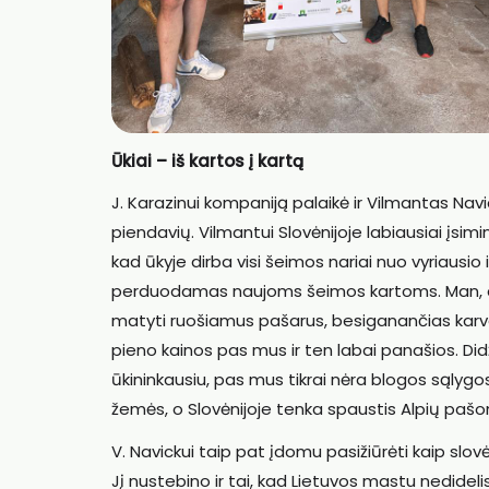
Ūkiai – iš kartos į kartą
J. Karazinui kompaniją palaikė ir Vilmantas Navi
piendavių. Vilmantui Slovėnijoje labiausiai įsimi
kad ūkyje dirba visi šeimos nariai nuo vyriausio i
perduodamas naujoms šeimos kartoms. Man, atv
matyti ruošiamus pašarus, besiganančias karves
pieno kainos pas mus ir ten labai panašios. Didž
ūkininkausiu, pas mus tikrai nėra blogos sąlygos
žemės, o Slovėnijoje tenka spaustis Alpių pašonėj
V. Navickui taip pat įdomu pasižiūrėti kaip slovėn
Jį nustebino ir tai, kad Lietuvos mastu nedideli