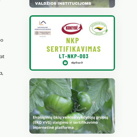
no
pat
a,