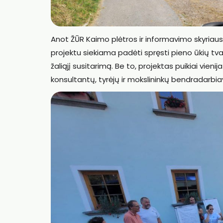
Anot ŽŪR Kaimo plėtros ir informavimo skyriaus v
projektu siekiama padėti spręsti pieno ūkių tva
žaliąjį susitarimą. Be to, projektas puikiai vieni
konsultantų, tyrėjų ir mokslininkų bendradarbiavi