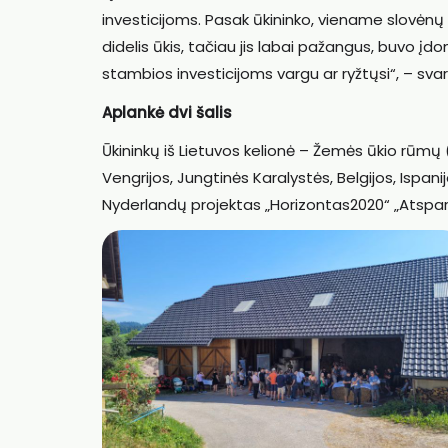
investicijoms. Pasak ūkininko, viename slovėnų 
didelis ūkis, tačiau jis labai pažangus, buvo įd
stambios investicijoms vargu ar ryžtųsi“, – svar
Aplankė dvi šalis
Ūkininkų iš Lietuvos kelionė – Žemės ūkio rūmų (Ž
Vengrijos, Jungtinės Karalystės, Belgijos, Ispanijos
Nyderlandų projektas „Horizontas2020“ „Atsparum