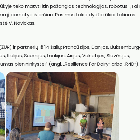
ūkyje teko matyti itin pažangias technologijas, robotus. „Tai
omu jį pamatyti iš arčiau. Pas mus tokio dydžio ūkiai tokioms
stė V. Navickas.
ŪR) ir partnerių iš 14 šalių: Prancūzijos, Danijos, Liuksemburg
, Italijos, Suomijos, Lenkijos, Airijos, Vokietijos, Slovėnijos,
as pienininkystei“ (angl. „Resilience For Dairy“ arba „R4D“).