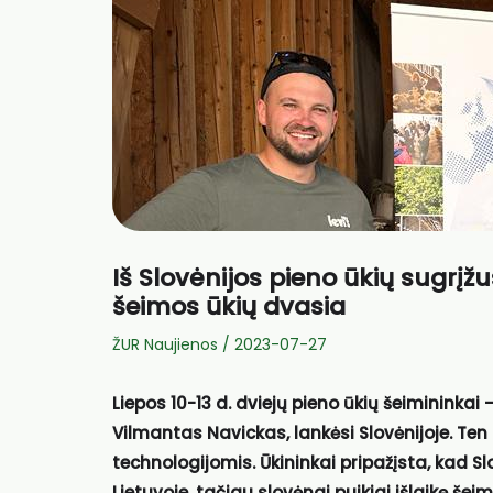
Iš Slovėnijos pieno ūkių sugrįžu
šeimos ūkių dvasia
ŽUR Naujienos
/
2023-07-27
Liepos 10-13 d. dviejų pieno ūkių šeimininkai 
Vilmantas Navickas, lankėsi Slovėnijoje. Ten
technologijomis. Ūkininkai pripažįsta, kad S
Lietuvoje, tačiau slovėnai puikiai išlaikę šeim