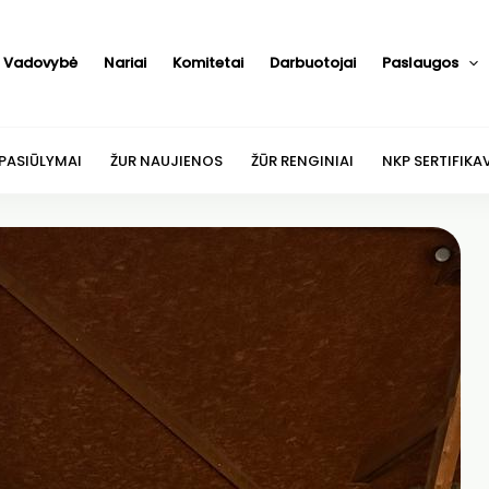
Vadovybė
Nariai
Komitetai
Darbuotojai
Paslaugos
 PASIŪLYMAI
ŽUR NAUJIENOS
ŽŪR RENGINIAI
NKP SERTIFIKA