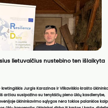
sius lietuvaičius nustebino ten išlaikyta
– kretingiškis Jurgis Karazinas ir Vilkaviškio krašto ūkinink
 iš arčiau susipažino su tenykščių pieno ūkių kasdienybe,
lovėnijoje ūkininkavimo sąlygos nėra tokios palankios kaip
os ūkių koncepciją: ūkininkai dirba iš kartos į kartą, dideli