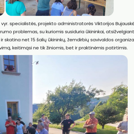
yr. specialistės, projekto administratorės Viktorijos Bujauskė
rumo problemas, su kuriomis susiduria ūkininkai, atsižvelgiant
ja ir skatina net 15 šalių ūkininkų, žemdirbių savivaldos organiza
mą, keitimąsi ne tik žiniomis, bet ir praktinėmis patirtimis.