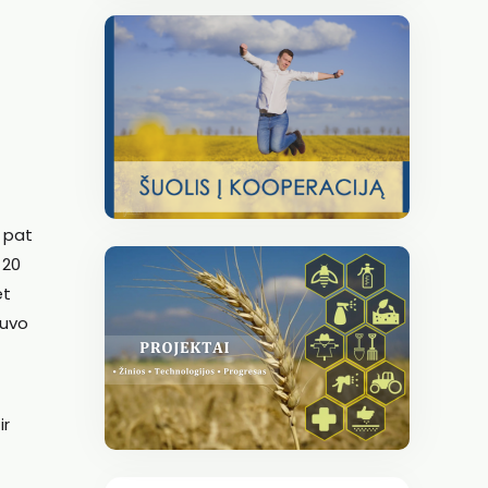
p pat
 20
et
Buvo
ir