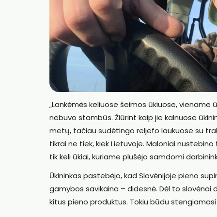
„Lankėmės keliuose šeimos ūkiuose, viename ūky
nebuvo stambūs. Žiūrint kaip jie kalnuose ūkini
metų, tačiau sudėtingo reljefo laukuose su tra
tikrai ne tiek, kiek Lietuvoje. Maloniai nustebino
tik keli ūkiai, kuriame plušėjo samdomi darbininka
Ūkininkas pastebėjo, kad Slovėnijoje pieno supir
gamybos savikaina – didesnė. Dėl to slovėnai di
kitus pieno produktus. Tokiu būdu stengiamasi ū