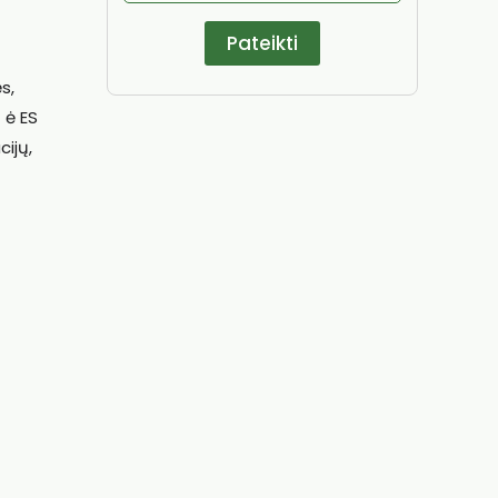
s,
 ė ES
cijų,