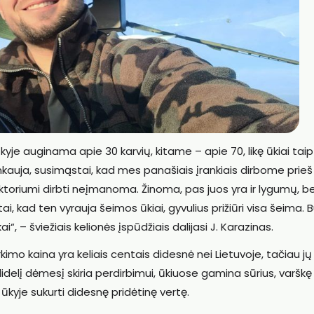
je auginama apie 30 karvių, kitame – apie 70, likę ūkiai tai
nkauja, susimąstai, kad mes panašiais įrankiais dirbome prieš
ktoriumi dirbti neįmanoma. Žinoma, pas juos yra ir lygumų, b
 tai, kad ten vyrauja šeimos ūkiai, gyvulius prižiūri visa šeima. 
i“, – šviežiais kelionės įspūdžiais dalijasi J. Karazinas.
kimo kaina yra keliais centais didesnė nei Lietuvoje, tačiau jų
delį dėmesį skiria perdirbimui, ūkiuose gamina sūrius, varškę 
kyje sukurti didesnę pridėtinę vertę.