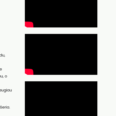
du,
se
u, o
daugiau
šeria.