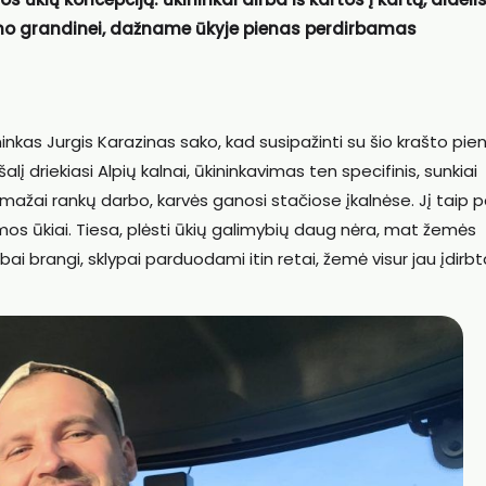
mo grandinei, dažname ūkyje pienas perdirbamas
ininkas Jurgis Karazinas sako, kad susipažinti su šio krašto pie
lį driekiasi Alpių kalnai, ūkininkavimas ten specifinis, sunkiai
ažai rankų darbo, karvės ganosi stačiose įkalnėse. Jį taip 
mos ūkiai. Tiesa, plėsti ūkių galimybių daug nėra, mat žemės
ai brangi, sklypai parduodami itin retai, žemė visur jau įdirbt