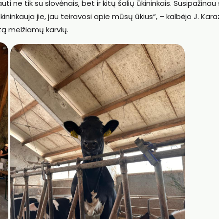
i ne tik su slovėnais, bet ir kitų šalių ūkininkais. Susipažinau
kininkauja jie, jau teiravosi apie mūsų ūkius“, – kalbėjo J. Kara
mtą melžiamų karvių.