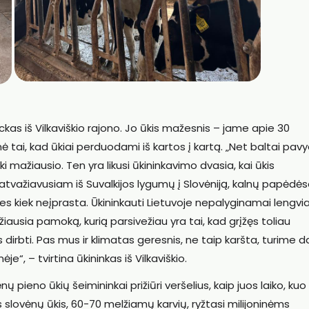
ckas iš Vilkaviškio rajono. Jo ūkis mažesnis – jame apie 30
nė tai, kad ūkiai perduodami iš kartos į kartą. „Net baltai pavy
ki mažiausio. Ten yra likusi ūkininkavimo dvasia, kai ūkis
ažiavusiam iš Suvalkijos lygumų į Slovėniją, kalnų papėdė
 kiek neįprasta. Ūkininkauti Lietuvoje nepalyginamai lengvia
iausia pamoką, kurią parsivežiau yra tai, kad grįžęs toliau
 dirbti. Pas mus ir klimatas geresnis, ne taip karšta, turime 
e“, – tvirtina ūkininkas iš Vilkaviškio.
ų pieno ūkių šeimininkai prižiūri veršelius, kaip juos laiko, kuo 
s slovėnų ūkis, 60-70 melžiamų karvių, ryžtasi milijoninėms