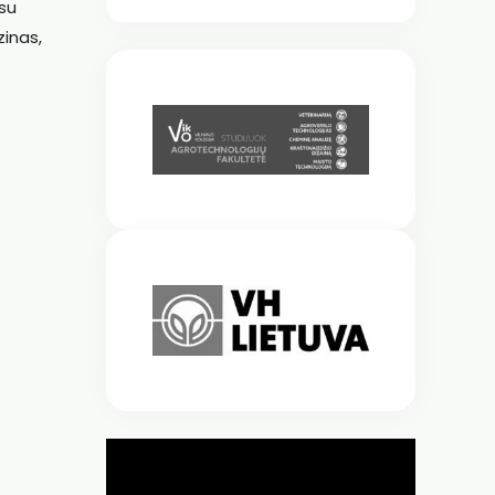
 su
zinas,