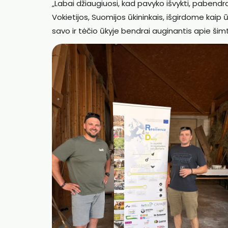
„Labai džiaugiuosi, kad pavyko išvykti, pabendraut
Vokietijos, Suomijos ūkininkais, išgirdome kaip ū
savo ir tėčio ūkyje bendrai auginantis apie ši