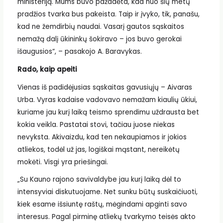
ministeriją. Mums buvo pažadėta, kad nuo šių metų
pradžios tvarka bus pakeista. Taip ir įvyko, tik, panašu,
kad ne žemdirbių naudai. Vasarį gautos sąskaitos
nemažą dalį ūkininkų šokiravo – jos buvo gerokai
išaugusios“, – pasakojo A. Baravykas.
Rado, kaip apeiti
Vienas iš padidėjusias sąskaitas gavusiųjų – Aivaras
Urba. Vyras kadaise vadovavo nemažam kiaulių ūkiui,
kuriame jau kurį laiką teismo sprendimu uždrausta bet
kokia veikla. Pastatai stovi, tačiau juose niekas
nevyksta. Akivaizdu, kad ten nekaupiamos ir jokios
atliekos, todėl už jas, logiškai mąstant, nereikėtų
mokėti. Visgi yra priešingai.
„Su Kauno rajono savivaldybe jau kurį laiką dėl to
intensyviai diskutuojame. Net sunku būtų suskaičiuoti,
kiek esame išsiuntę raštų, mėgindami apginti savo
interesus. Pagal pirminę atliekų tvarkymo teisės akto