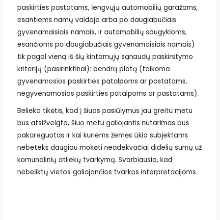
paskirties pastatams, lengvųjų automobilių garažams,
esantiems namų valdoje arba po daugiabučiais
gyvenamaisiais namais, ir automobilių saugykloms,
esančioms po daugiabučiais gyvenamaisiais namais)
tik pagal vieną iš šių kintamųjų sąnaudų paskirstymo
kriterijų (pasirinktinai): bendrą plotą (taikoma
gyvenamosios paskirties patalpoms ar pastatams,
negyvenamosios paskirties patalpoms ar pastatams).
Belieka tikėtis, kad į šiuos pasiūlymus jau greitu metu
bus atsižvelgta, šiuo metu galiojantis nutarimas bus
pakoreguotas ir kai kuriems žemės ūkio subjektams
nebeteks daugiau mokėti neadekvačiai didelių sumų už
komunalinių atliekų tvarkymą. Svarbiausia, kad
nebeliktų vietos galiojančios tvarkos interpretacijoms.