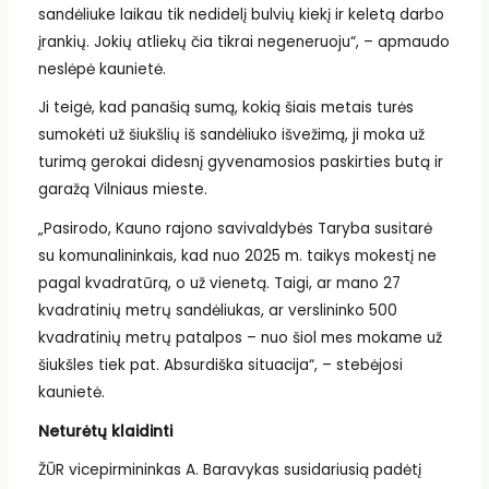
sandėliuke laikau tik nedidelį bulvių kiekį ir keletą darbo
įrankių. Jokių atliekų čia tikrai negeneruoju“, – apmaudo
neslėpė kaunietė.
Ji teigė, kad panašią sumą, kokią šiais metais turės
sumokėti už šiukšlių iš sandėliuko išvežimą, ji moka už
turimą gerokai didesnį gyvenamosios paskirties butą ir
garažą Vilniaus mieste.
„Pasirodo, Kauno rajono savivaldybės Taryba susitarė
su komunalininkais, kad nuo 2025 m. taikys mokestį ne
pagal kvadratūrą, o už vienetą. Taigi, ar mano 27
kvadratinių metrų sandėliukas, ar verslininko 500
kvadratinių metrų patalpos – nuo šiol mes mokame už
šiukšles tiek pat. Absurdiška situacija“, – stebėjosi
kaunietė.
Neturėtų klaidinti
ŽŪR vicepirmininkas A. Baravykas susidariusią padėtį