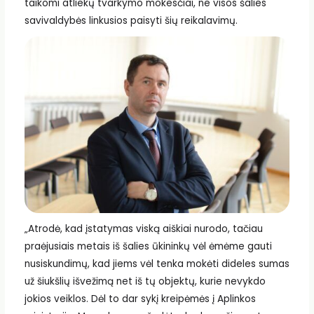
taikomi atliekų tvarkymo mokesčiai, ne visos šalies
savivaldybės linkusios paisyti šių reikalavimų.
„Atrodė, kad įstatymas viską aiškiai nurodo, tačiau
praėjusiais metais iš šalies ūkininkų vėl ėmėme gauti
nusiskundimų, kad jiems vėl tenka mokėti dideles sumas
už šiukšlių išvežimą net iš tų objektų, kurie nevykdo
jokios veiklos. Dėl to dar sykį kreipėmės į Aplinkos