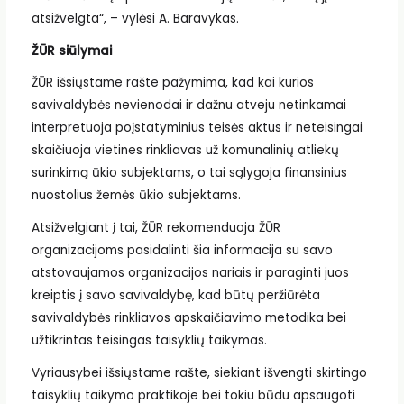
atsižvelgta“, – vylėsi A. Baravykas.
ŽŪR siūlymai
ŽŪR išsiųstame rašte pažymima, kad kai kurios
savivaldybės nevienodai ir dažnu atveju netinkamai
interpretuoja poįstatyminius teisės aktus ir neteisingai
skaičiuoja vietines rinkliavas už komunalinių atliekų
surinkimą ūkio subjektams, o tai sąlygoja finansinius
nuostolius žemės ūkio subjektams.
Atsižvelgiant į tai, ŽŪR rekomenduoja ŽŪR
organizacijoms pasidalinti šia informacija su savo
atstovaujamos organizacijos nariais ir paraginti juos
kreiptis į savo savivaldybę, kad būtų peržiūrėta
savivaldybės rinkliavos apskaičiavimo metodika bei
užtikrintas teisingas taisyklių taikymas.
Vyriausybei išsiųstame rašte, siekiant išvengti skirtingo
taisyklių taikymo praktikoje bei tokiu būdu apsaugoti