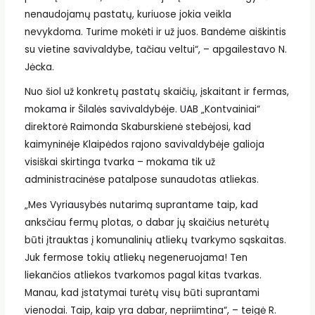
nenaudojamų pastatų, kuriuose jokia veikla
nevykdoma. Turime mokėti ir už juos. Bandėme aiškintis
su vietine savivaldybe, tačiau veltui“, – apgailestavo N.
Jėcka.
Nuo šiol už konkretų pastatų skaičių, įskaitant ir fermas,
mokama ir Šilalės savivaldybėje. UAB „Kontvainiai“
direktorė Raimonda Skaburskienė stebėjosi, kad
kaimyninėje Klaipėdos rajono savivaldybėje galioja
visiškai skirtinga tvarka – mokama tik už
administracinėse patalpose sunaudotas atliekas.
„Mes Vyriausybės nutarimą suprantame taip, kad
anksčiau fermų plotas, o dabar jų skaičius neturėtų
būti įtrauktas į komunalinių atliekų tvarkymo sąskaitas.
Juk fermose tokių atliekų negeneruojama! Ten
liekančios atliekos tvarkomos pagal kitas tvarkas.
Manau, kad įstatymai turėtų visų būti suprantami
vienodai. Taip, kaip yra dabar, nepriimtina“, – teigė R.