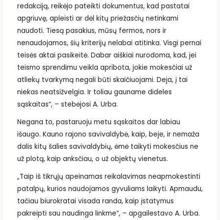
redakciją, reikėjo pateikti dokumentus, kad pastatai
apgriuvę, apleisti ar dėl kitų priežasčių netinkami
naudoti. Tiesą pasakius, mūsų fermos, nors ir
nenaudojamos, šių kriterijų nelabai atitinka. Visgi pernai
teisės aktai pasikeitė. Dabar aiškiai nurodoma, kad, jei
teismo sprendimu veikla apribota, jokie mokesčiai už
atliekų tvarkymą negali būti skaičiuojami. Deja, į tai
niekas neatsižvelgia. Ir toliau gauname dideles
sąskaitas“, – stebėjosi A. Urba.
Negana to, pastaruoju metu sąskaitos dar labiau
išaugo. Kauno rajono savivaldybė, kaip, beje, ir nemaža
dalis kitų šalies savivaldybių, ėmė taikyti mokesčius ne
už plotą, kaip anksčiau, o už objektų vienetus.
„Taip iš tikrųjų apeinamas reikalavimas neapmokestinti
patalpų, kurios naudojamos gyvuliams laikyti. Apmaudu,
tačiau biurokratai visada randa, kaip įstatymus
pakreipti sau naudinga linkme“, – apgailestavo A. Urba.