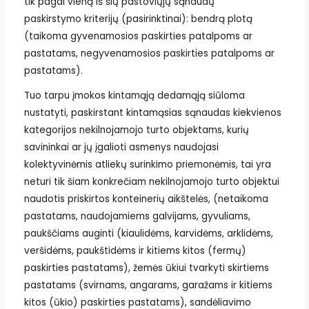
tik pagal vieną iš šių pastoviųjų sąnaudų
paskirstymo kriterijų (pasirinktinai): bendrą plotą
(taikoma gyvenamosios paskirties patalpoms ar
pastatams, negyvenamosios paskirties patalpoms ar
pastatams).
Tuo tarpu įmokos kintamąją dedamąją siūloma
nustatyti, paskirstant kintamąsias sąnaudas kiekvienos
kategorijos nekilnojamojo turto objektams, kurių
savininkai ar jų įgalioti asmenys naudojasi
kolektyvinėmis atliekų surinkimo priemonėmis, tai yra
neturi tik šiam konkrečiam nekilnojamojo turto objektui
naudotis priskirtos konteinerių aikštelės, (netaikoma
pastatams, naudojamiems galvijams, gyvuliams,
paukščiams auginti (kiaulidėms, karvidėms, arklidėms,
veršidėms, paukštidėms ir kitiems kitos (fermų)
paskirties pastatams), žemės ūkiui tvarkyti skirtiems
pastatams (svirnams, angarams, garažams ir kitiems
kitos (ūkio) paskirties pastatams), sandėliavimo