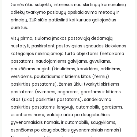
žemės ūkio subjektų interesus nuo skirtingų komunalinių
atliekų tvarkymo paslaugų apskaičiavimo metodų ir
principų, ŽŪR siūlo patikslinti kai kuriuos galiojančius
punktus.
Visų pirma, siūloma įmokos pastoviąją dedamąją
nustatyti, paskirstant pastoviąsias sąnaudas kiekvienos
kategorijos nekilnojamojo turto objektams (netaikoma
pastatams, naudojamiems galvijams, gyvuliams,
paukščiams auginti (kiaulidėms, karvidėms, arklidėms,
veršidėms, paukštidėms ir kitiems kitos (fermų)
paskirties pastatams), žemės ūkiui tvarkyti skirtiems
pastatams (svirnams, angarams, garažams ir kitiems
kitos (ūkio) paskirties pastatams), sandėliavimo
paskirties pastatams, lengvųjų automobilių garažams,
esantiems namų valdoje arba po daugiabučiais
gyvenamaisiais namais, ir automobilių saugykloms,
esančioms po daugiabučiais gyvenamaisiais namais)