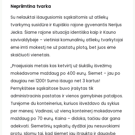
Nepriimtina tvarka
Su nelauktai išaugusiomis sąskaitomis už atliekų
tvarkymą susidūrė ir Kupiškio rajone gyvenantis Nerijus
Jėcka. Šiame rajone situacija identiška kaip ir Kauno
savivaldybėje – vietiniai komunalinių atliekų tvarkytojai
ėmė imti mokestį ne už pastatų plotą, bet juos ėmė
skaičiuoti vienetais.
„Praėjusiais metais kas ketvirtį už šiukšlių išvežimą
mokėdavome maždaug po 400 eurų. Šiemet – jau po
daugiau nei 1200! Suma išaugo net 3 kartus!
Pernykštėse sąskaitose buvo įrašytas tik
administracinis pastatas ir vienos gamybinės patalpos.
Turėjome du konteinerius, kuriuos išveždavo du sykius
per mėnesį. Vadinasi, už vieną konteinerį mokėdavome
maždaug po 70 eurų. Kaina – didoka, tačiau dar gana
adekvati. Šiemetinių sąskaitų dydžiai jau nesuvokiami
protu. Įdomu tai, kad šiemet jau įtraukta ir daugybė