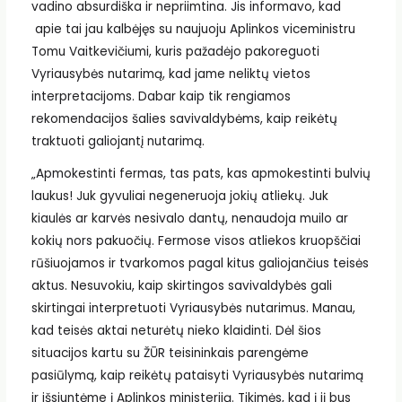
vadino absurdiška ir nepriimtina. Jis informavo, kad
apie tai jau kalbėjęs su naujuoju Aplinkos viceministru
Tomu Vaitkevičiumi, kuris pažadėjo pakoreguoti
Vyriausybės nutarimą, kad jame neliktų vietos
interpretacijoms. Dabar kaip tik rengiamos
rekomendacijos šalies savivaldybėms, kaip reikėtų
traktuoti galiojantį nutarimą.
„Apmokestinti fermas, tas pats, kas apmokestinti bulvių
laukus! Juk gyvuliai negeneruoja jokių atliekų. Juk
kiaulės ar karvės nesivalo dantų, nenaudoja muilo ar
kokių nors pakuočių. Fermose visos atliekos kruopščiai
rūšiuojamos ir tvarkomos pagal kitus galiojančius teisės
aktus. Nesuvokiu, kaip skirtingos savivaldybės gali
skirtingai interpretuoti Vyriausybės nutarimus. Manau,
kad teisės aktai neturėtų nieko klaidinti. Dėl šios
situacijos kartu su ŽŪR teisininkais parengėme
pasiūlymą, kaip reikėtų pataisyti Vyriausybės nutarimą
ir išsiuntėme į Aplinkos ministeriją. Tikimės, kad į jį bus