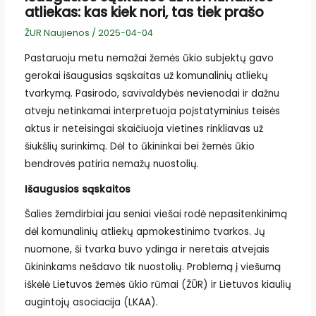
atliekas: kas kiek nori, tas tiek prašo
ŽUR Naujienos
/
2025-04-04
Pastaruoju metu nemažai žemės ūkio subjektų gavo
gerokai išaugusias sąskaitas už komunalinių atliekų
tvarkymą. Pasirodo, savivaldybės nevienodai ir dažnu
atveju netinkamai interpretuoja poįstatyminius teisės
aktus ir neteisingai skaičiuoja vietines rinkliavas už
šiukšlių surinkimą. Dėl to ūkininkai bei žemės ūkio
bendrovės patiria nemažų nuostolių.
Išaugusios sąskaitos
Šalies žemdirbiai jau seniai viešai rodė nepasitenkinimą
dėl komunalinių atliekų apmokestinimo tvarkos. Jų
nuomone, ši tvarka buvo ydinga ir neretais atvejais
ūkininkams nešdavo tik nuostolių. Problemą į viešumą
iškėlė Lietuvos žemės ūkio rūmai (ŽŪR) ir Lietuvos kiaulių
augintojų asociacija (LKAA).