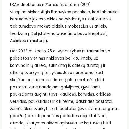
LKAA direktorius ir Žemės ūkio rūmų (ŽŪR)
vicepirmininkas Algis Baravykas pasakojo, kad labiausiai
kentėdavo jokios veiklos nevykdantys ūkiai, kurie vis
tiek turėdavo mokėti didelius mokesčius už atliekų
tvarkymą. Dėl įstatymo pakeitimo buvo kreiptasi į
Aplinkos ministeriją.
Dar 2023 m. spalio 25 d. Vyriausybės nutarimu buvo
pakeistos vietinės rinkliavos bei kitų įmokų už
komunalinių atliekų surinkimą iš atliekų turėtojų ir
atliekų tvarkymą taisyklės. Jose nurodoma, kad
skaičiuojant apmokestinamą plotą neturėtų įeiti
pastatai, kurie naudojami galvijams, gyvuliams,
paukščiams auginti (pvz. kiaulidės, karvidės, arklidės,
veršidės, paukštidės) ir kiti fermų paskirties pastatai,
žemės ūkiui tvarkyti skirti pastatai (pvz. svirnai, angarai,
garažai) bei kiti panašios paskirties objektai. Nors,
atrodo, įstatymas aiškiai apibrėžia, už ką turėtų būti