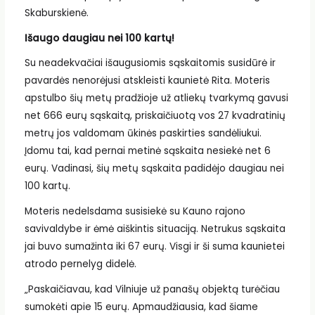
Skaburskienė.
Išaugo daugiau nei 100 kartų!
Su neadekvačiai išaugusiomis sąskaitomis susidūrė ir
pavardės nenorėjusi atskleisti kaunietė Rita. Moteris
apstulbo šių metų pradžioje už atliekų tvarkymą gavusi
net 666 eurų sąskaitą, priskaičiuotą vos 27 kvadratinių
metrų jos valdomam ūkinės paskirties sandėliukui.
Įdomu tai, kad pernai metinė sąskaita nesiekė net 6
eurų. Vadinasi, šių metų sąskaita padidėjo daugiau nei
100 kartų.
Moteris nedelsdama susisiekė su Kauno rajono
savivaldybe ir ėmė aiškintis situaciją. Netrukus sąskaita
jai buvo sumažinta iki 67 eurų. Visgi ir ši suma kaunietei
atrodo pernelyg didelė.
„Paskaičiavau, kad Vilniuje už panašų objektą turėčiau
sumokėti apie 15 eurų. Apmaudžiausia, kad šiame