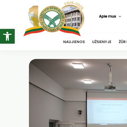
Pereiti
prie
Apie mus
turinio
Open toolbar
NAUJIENOS
UŽSIENYJE
ŽŪR