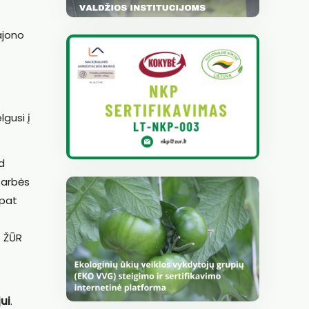
rajono
gusi į
d
Garbės
 pat
ų ŽŪR
ui
.