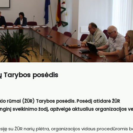
ų Tarybos posėdis
ūkio rūmai (ŽŪR) Tarybos posėdis. Posėdį atidarė ŽŪR
anginį sveikinimo žodį, apžvelgė aktualius organizacijos ve
iję su ŽŪR narių plėtra, organizacijos vidaus procedūromis b