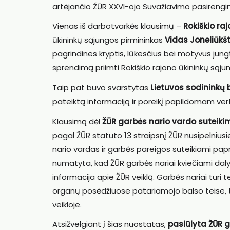
artėjančio ŽŪR XXVI-ojo Suvažiavimo pasirengi
Vienas iš darbotvarkės klausimų –
Rokiškio ra
ūkininkų sąjungos pirmininkas
Vidas Joneliūkšt
pagrindines kryptis, lūkesčius bei motyvus jung
sprendimą priimti Rokiškio rajono ūkininkų sąjun
Taip pat buvo svarstytas
Lietuvos sodininkų 
pateiktą informaciją ir poreikį papildomam vert
Klausimą dėl
ŽŪR garbės nario vardo suteiki
pagal ŽŪR statuto 13 straipsnį ŽŪR nusipelniu
nario vardas ir garbės pareigos suteikiami pa
numatyta, kad ŽŪR garbės nariai kviečiami dal
informacija apie ŽŪR veiklą. Garbės nariai turi 
organų posėdžiuose patariamojo balso teise, ta
veikloje.
Atsižvelgiant į šias nuostatas,
pasiūlyta ŽŪR g