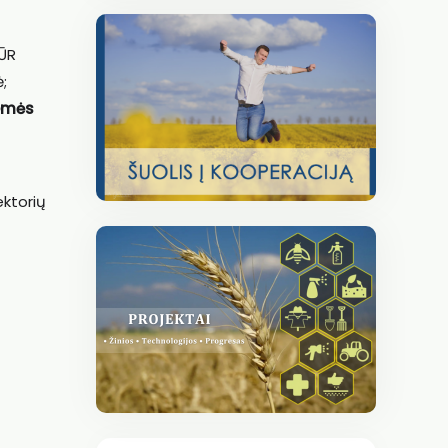
ŽŪR
;
emės
ektorių