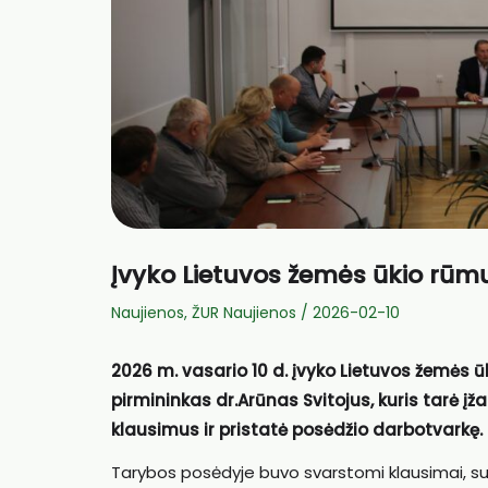
Įvyko Lietuvos žemės ūkio rūm
Naujienos
,
ŽUR Naujienos
/
2026-02-10
2026 m. vasario 10 d. įvyko Lietuvos žemės 
pirmininkas dr.Arūnas Svitojus, kuris tarė įž
klausimus ir pristatė posėdžio darbotvarkę.
Tarybos posėdyje buvo svarstomi klausimai, sus