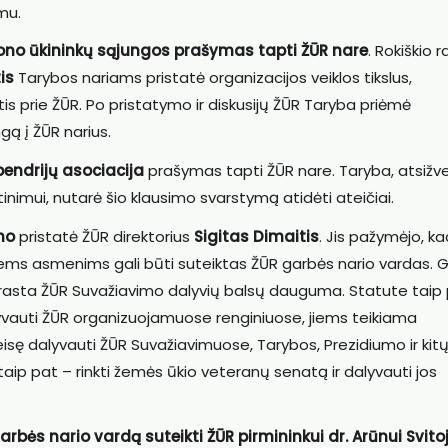
mu.
jono ūkininkų sąjungos prašymas tapti ŽŪR nare
. Rokiškio 
is
Tarybos nariams pristatė organizacijos veiklos tikslus,
tis prie ŽŪR. Po pristatymo ir diskusijų ŽŪR Taryba priėmė
gą į ŽŪR narius.
bendrijų asociacija
prašymas tapti ŽŪR nare. Taryba, atsižvel
inimui, nutarė šio klausimo svarstymą atidėti ateičiai.
mo
pristatė ŽŪR direktorius
Sigitas Dimaitis
. Jis pažymėjo, ka
siems asmenims gali būti suteiktas ŽŪR garbės nario vardas. 
prasta ŽŪR Suvažiavimo dalyvių balsų dauguma. Statute taip
yvauti ŽŪR organizuojamuose renginiuose, jiems teikiama
teisę dalyvauti ŽŪR Suvažiavimuose, Tarybos, Prezidiumo ir kit
ip pat – rinkti žemės ūkio veteranų senatą ir dalyvauti jos
arbės nario vardą suteikti ŽŪR pirmininkui dr. Arūnui Svitoj