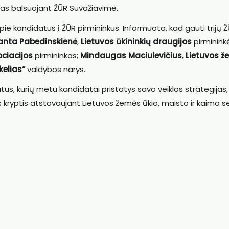
tas balsuojant ŽŪR Suvažiavime.
ie kandidatus į ŽŪR pirmininkus. Informuota, kad gauti trijų 
anta Pabedinskienė
,
Lietuvos ūkininkių draugijos
pirmininkė
ociacijos
pirmininkas;
Mindaugas Maciulevičius
,
Lietuvos ž
kelias“
valdybos narys.
s, kurių metu kandidatai pristatys savo veiklos strategijas,
s kryptis atstovaujant Lietuvos žemės ūkio, maisto ir kaimo s