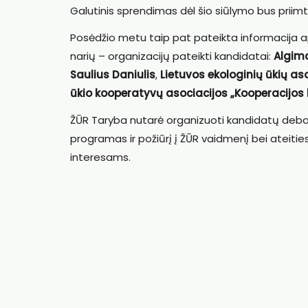
Galutinis sprendimas dėl šio siūlymo bus priim
Posėdžio metu taip pat pateikta informacija ap
narių – organizacijų pateikti kandidatai:
Algim
Saulius Daniulis
,
Lietuvos ekologinių ūkių as
ūkio kooperatyvų asociacijos „Kooperacijos 
ŽŪR Taryba nutarė organizuoti kandidatų debatu
programas ir požiūrį į ŽŪR vaidmenį bei ateitie
interesams.