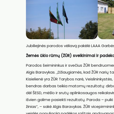
Jubiliejinės parodos vėliavą pakėlė LAAA Garbės
Žemės ūkio rūmų (ŽŪR) sveikinimai ir padėk
Parodos šeimininkus ir svečius ŽŪR bendruomenės
Algis Baravykas. „Džiaugiamės, kad ŽŪR narių ta
Kisielienė yra ŽŪR Tarybos narė, Veislininkystės, 
bendras darbas teikia matomų rezultatų: dirb
dėl ŠESD, mėšlo ir srutų aplinkosaugos reikalavi
išvien galime pasiekti rezultatų. Paroda – puiki
žinias“, – sakė Algis Baravykas. ŽŪR vicepirmini
veislės populiaciją padėkos raštais apdovanojo