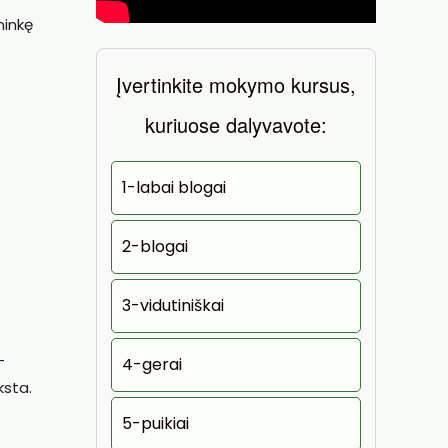
ninkę
Įvertinkite mokymo kursus,
kuriuose dalyvavote:
1-labai blogai
2-blogai
3-vidutiniškai
–
4-gerai
ksta.
5-puikiai