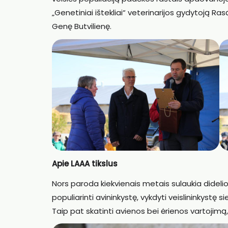
„Genetiniai ištekliai“ veterinarijos gydytoją Ras
Genę Butvilienę.
Apie LAAA tikslus
Nors paroda kiekvienais metais sulaukia dideli
populiarinti avininkystę, vykdyti veislininkystę s
Taip pat skatinti avienos bei ėrienos vartojim