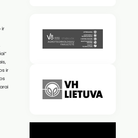
ir
,
ai“
is,
s ir
kos
arai
ų