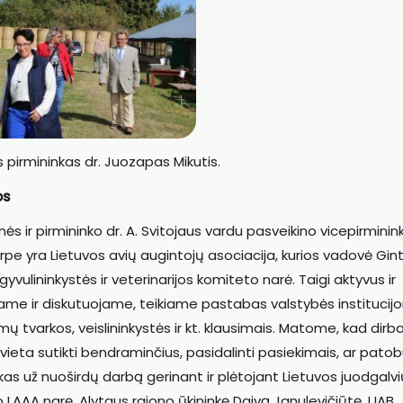
 pirmininkas dr. Juozapas Mikutis.
os
 ir pirmininko dr. A. Svitojaus vardu pasveikino vicepirminin
rpe yra Lietuvos avių augintojų asociacija, kurios vadovė Gin
gyvulininkystės ir veterinarijos komiteto narė. Taigi aktyvus ir
ame ir diskutuojame, teikiame pastabas valstybės institucij
mų tvarkos, veislininkystės ir kt. klausimais. Matome, kad dirb
 vieta sutikti bendraminčius, pasidalinti pasiekimais, ar patobu
nkas už nuoširdų darbą gerinant ir plėtojant Lietuvos juodgalvi
 LAAA narę, Alytaus rajono ūkininkę Daivą Janulevičiūtę, UAB