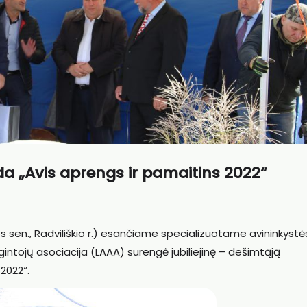
da „Avis aprengs ir pamaitins 2022“
s sen., Radviliškio r.) esančiame specializuotame avininkystė
ugintojų asociacija (LAAA) surengė jubiliejinę – dešimtąją
2022“.