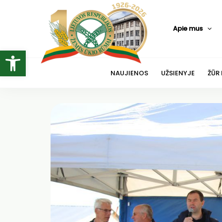
Pereiti
prie
Apie mus
turinio
Open toolbar
NAUJIENOS
UŽSIENYJE
ŽŪR