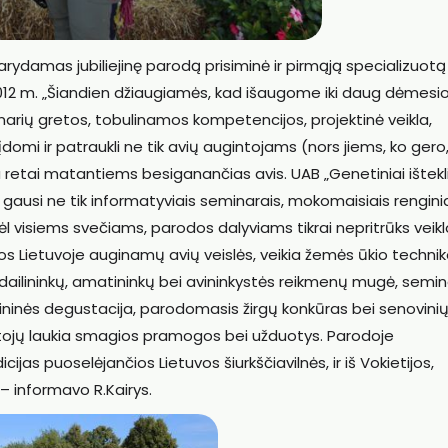
rydamas jubiliejinę parodą prisiminė ir pirmąją specializuotą
012 m. „Šiandien džiaugiamės, kad išaugome iki daug dėmesio 
narių gretos, tobulinamos kompetencijos, projektinė veikla,
mi ir patraukli ne tik avių augintojams (nors jiems, ko gero
jau retai matantiems besiganančias avis. UAB „Genetiniai ištekli
gausi ne tik informatyviais seminarais, mokomaisiais renginia
dėl visiems svečiams, parodos dalyviams tikrai nepritrūks veiklo
mos Lietuvoje auginamų avių veislės, veikia žemės ūkio techni
odailininkų, amatininkų bei avininkystės reikmenų mugė, semin
ininės degustacija, parodomasis žirgų konkūras bei senovini
tojų laukia smagios pramogos bei užduotys. Parodoje
ijas puoselėjančios Lietuvos šiurkščiavilnės, ir iš Vokietijos,
 – informavo R.Kairys.