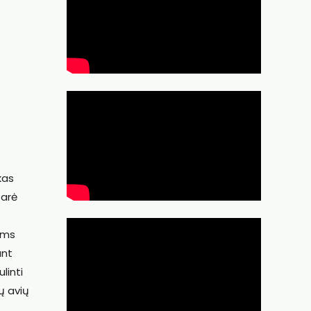
kas
tarė
oms
ant
linti
ų avių