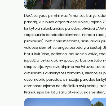
LAAA tarybos pirmininkas Rimantas Kairys, atida
parodą, kuri buvo organizuota Molėtų rajone 2
lankytojų sulaukiančios parodos, plečiasi LAAA 
tarptautinis bendradarbiavimas. Paroda tapo įdo
pirmiausia), bet ir miestiečiams, šiais laikais 
valdose šiemet surengta paroda yra šeštoji. Ji 
bet ir kultūrine, pažintine, edukacine veikla, to
įspūdžių: veikia avių ekspozicija, bus pristato
ekspozicija, vyks avių kirpimo varžytuvės, taut
aktualiomis avininkystės temomis, ėrienos šiup
automobilių paradas, o mažųjų parodos lanky
demonstruojama net šešiolika avių veislių: tradic
Prancūzijos bei kitų šalių atkeliavusios veislės“,