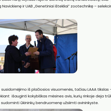
ą Navickienę ir UAB „Genetiniai ištekliai” zootechnikę – selekci
o susidomėjimo iš plačiosios visuomenės, tačiau LAAA tikslas 
iekiant išauginti kokybiškas mėsines avis, kurių rinkoje deja trū
ą, sudominti ūkininkų bendruomenę užsiimti avininkyste.