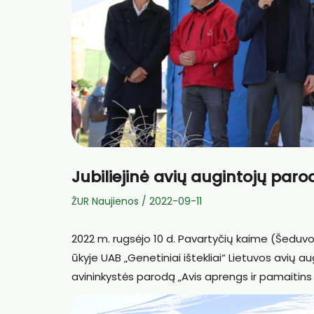
Jubiliejinė avių augintojų paro
ŽUR Naujienos
/
2022-09-11
2022 m. rugsėjo 10 d. Pavartyčių kaime (Šeduvo
ūkyje UAB „Genetiniai ištekliai“ Lietuvos avių a
avininkystės parodą „Avis aprengs ir pamaitins 