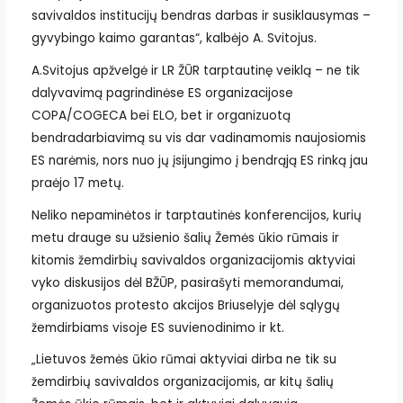
savivaldos institucijų bendras darbas ir susiklausymas –
gyvybingo kaimo garantas“, kalbėjo A. Svitojus.
A.Svitojus apžvelgė ir LR ŽŪR tarptautinę veiklą – ne tik
dalyvavimą pagrindinėse ES organizacijose
COPA/COGECA bei ELO, bet ir organizuotą
bendradarbiavimą su vis dar vadinamomis naujosiomis
ES narėmis, nors nuo jų įsijungimo į bendrąją ES rinką jau
praėjo 17 metų.
Neliko nepaminėtos ir tarptautinės konferencijos, kurių
metu drauge su užsienio šalių Žemės ūkio rūmais ir
kitomis žemdirbių savivaldos organizacijomis aktyviai
vyko diskusijos dėl BŽŪP, pasirašyti memorandumai,
organizuotos protesto akcijos Briuselyje dėl sąlygų
žemdirbiams visoje ES suvienodinimo ir kt.
„Lietuvos žemės ūkio rūmai aktyviai dirba ne tik su
žemdirbių savivaldos organizacijomis, ar kitų šalių