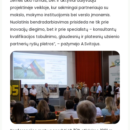
Žemės ūkio rūmais, bet ir aktyviai dalyvauja
projektinėje veikloje, kur sėkmingai partneriauja su
mokslo, mokymo institucijomis bei verslo įmonėmis.
Nuolatinis bendradarbiavimas prisideda ne tik prie
inovacijų diegimo, bet ir prie specialistų – konsultantų
kvalifikacijos tobulinimo, glaudesnių ir platesnių užsienio
partnerių ryšių plėtros“, – pažymėjo A.Svitojus.