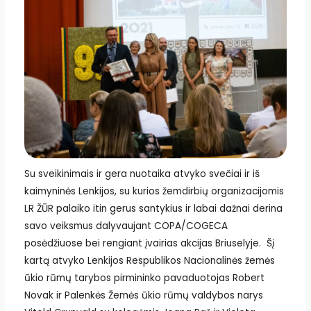
Su sveikinimais ir gera nuotaika atvyko svečiai ir iš
kaimyninės Lenkijos, su kurios žemdirbių organizacijomis
LR ŽŪR palaiko itin gerus santykius ir labai dažnai derina
savo veiksmus dalyvaujant COPA/COGECA
posėdžiuose bei rengiant įvairias akcijas Briuselyje. Šį
kartą atvyko Lenkijos Respublikos Nacionalinės žemės
ūkio rūmų tarybos pirmininko pavaduotojas Robert
Novak ir Palenkės Žemės ūkio rūmų valdybos narys