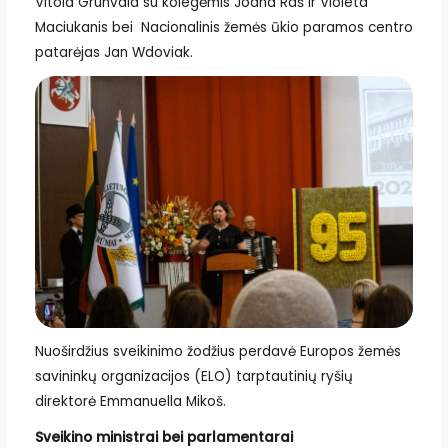
Vitold Grunvald su kolegėmis Joana Raš ir Violeta
Maciukanis bei Nacionalinis žemės ūkio paramos centro
patarėjas Jan Wdoviak.
Nuoširdžius sveikinimo žodžius perdavė Europos žemės
savininkų organizacijos (ELO) tarptautinių ryšių
direktorė Emmanuella Mikoš.
Sveikino ministrai bei parlamentarai