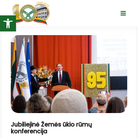
Pereiti
prie
Open toolbar
Main
turinio
Menu
Jubiliejinė Žemės ūkio rūmų
konferencija