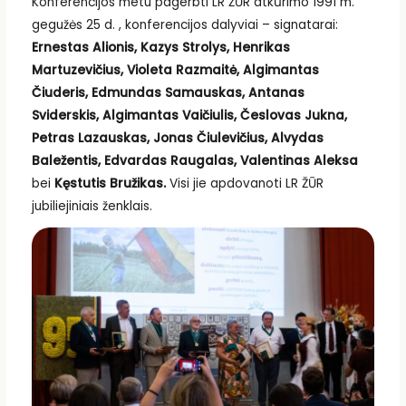
Konferencijos metu pagerbti LR ŽŪR atkūrimo 1991 m.
gegužės 25 d. , konferencijos dalyviai – signatarai:
Ernestas Alionis, Kazys Strolys, Henrikas
Martuzevičius, Violeta Razmaitė, Algimantas
Čiuderis, Edmundas Samauskas, Antanas
Sviderskis, Algimantas Vaičiulis, Česlovas Jukna,
Petras Lazauskas, Jonas Čiulevičius, Alvydas
Baležentis, Edvardas Raugalas, Valentinas Aleksa
bei
Kęstutis Bružikas.
Visi jie apdovanoti LR ŽŪR
jubiliejiniais ženklais.