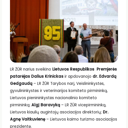
LR ŽŪR narius sveikino
Lietuvos Respublikos Premjerės
patarėjas Dalius Krinickas
ir apdovanojo
dr. Edvardą
Gedgaudą
– LR ŽŪR Tarybos narį, Veislininkystės,
gyvulininkystės ir veterinarijos komiteto pirmininką,
Lietuvos pienininkystės nacionalinio komiteto
pirmininką;
Algį Baravyką
– LR ŽŪR vicepirmininką,
Lietuvos kiaulių augintojų asociacijos direktorių;
Dr.
Agnę Vaitkuvienę
– Lietuvos kaimo turizmo asociacijos
prezidentę.