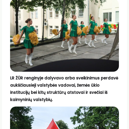
LR ŽŪR renginyje dalyvavo arba sveikinimus perdavė
aukščiausieji valstybės vadovai, žemės ūkio
institucijų bei kitų struktūrų atstovai ir svečiai iš
kaimyninių valstybių.