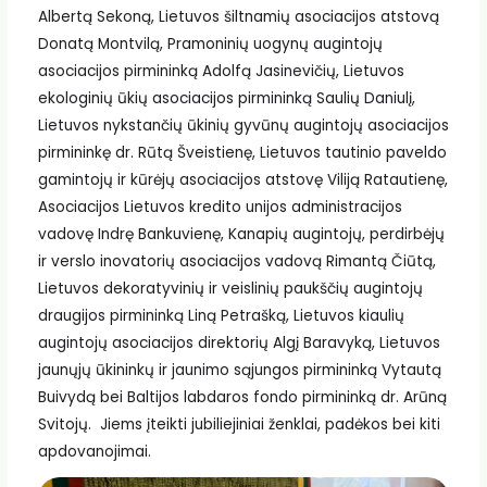
Albertą Sekoną, Lietuvos šiltnamių asociacijos atstovą
Donatą Montvilą, Pramoninių uogynų augintojų
asociacijos pirmininką Adolfą Jasinevičių, Lietuvos
ekologinių ūkių asociacijos pirmininką Saulių Daniulį,
Lietuvos nykstančių ūkinių gyvūnų augintojų asociacijos
pirmininkę dr. Rūtą Šveistienę, Lietuvos tautinio paveldo
gamintojų ir kūrėjų asociacijos atstovę Viliją Ratautienę,
Asociacijos Lietuvos kredito unijos administracijos
vadovę Indrę Bankuvienę, Kanapių augintojų, perdirbėjų
ir verslo inovatorių asociacijos vadovą Rimantą Čiūtą,
Lietuvos dekoratyvinių ir veislinių paukščių augintojų
draugijos pirmininką Liną Petrašką, Lietuvos kiaulių
augintojų asociacijos direktorių Algį Baravyką, Lietuvos
jaunųjų ūkininkų ir jaunimo sąjungos pirmininką Vytautą
Buivydą bei Baltijos labdaros fondo pirmininką dr. Arūną
Svitojų.
Jiems įteikti jubiliejiniai ženklai, padėkos bei kiti
apdovanojimai.