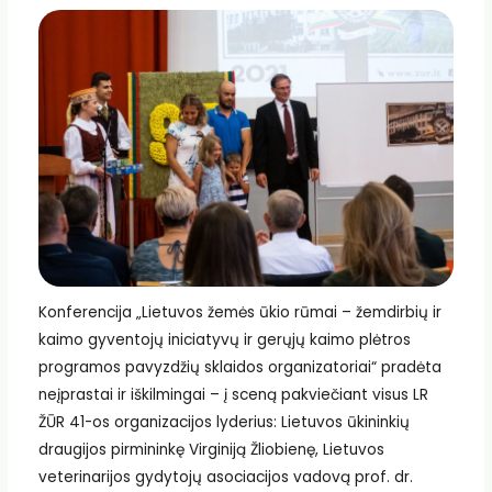
Konferencija „Lietuvos žemės ūkio rūmai – žemdirbių ir
kaimo gyventojų iniciatyvų ir gerųjų kaimo plėtros
programos pavyzdžių sklaidos organizatoriai“ pradėta
neįprastai ir iškilmingai – į sceną pakviečiant visus LR
ŽŪR 41-os organizacijos lyderius: Lietuvos ūkininkių
draugijos pirmininkę Virginiją Žliobienę, Lietuvos
veterinarijos gydytojų asociacijos vadovą prof. dr.