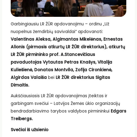
Garbingiausiu LR ŽŪR apdovanojimu – ordinu „Už
nuopelnus žemdirbių savivaldai“ apdovanoti:
Valentinas Aleksa, Algimantas Mikelėnas, Ernestas
Alionis (pirmasis atkurtų LR ŽŪR direktorius), atkurtų
LR ŽŪR pirmininko prof. A.Stancevičiaus
pavaduotojas Vytautas Petras Knašys, Vitalija
Kuliešienė, Donatas Montvila, Zofija Cironkienė,
Algirdas Valaiša
bei
LR ŽŪR direktorius Sigitas
Dimaitis.
Aukščiausiasis LR ŽŪR apdovanojimas įteiktas ir
garbingam svečiui – Latvijos Žemės ūkio organizacijų
bendradarbiavimo tarybos valdybos pirmininkui
Edgars
Treibergs.
Svečiai iš užsienio