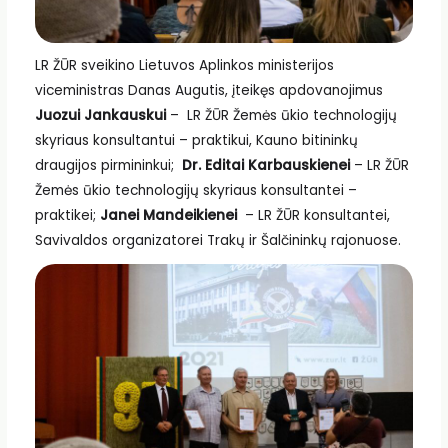
LR ŽŪR sveikino Lietuvos Aplinkos ministerijos
viceministras Danas Augutis, įteikęs apdovanojimus
Juozui Jankauskui
– LR ŽŪR Žemės ūkio technologijų
skyriaus konsultantui – praktikui, Kauno bitininkų
draugijos pirmininkui;
Dr. Editai Karbauskienei
– LR ŽŪR
Žemės ūkio technologijų skyriaus konsultantei –
praktikei;
Janei Mandeikienei
– LR ŽŪR konsultantei,
Savivaldos organizatorei Trakų ir Šalčininkų rajonuose.