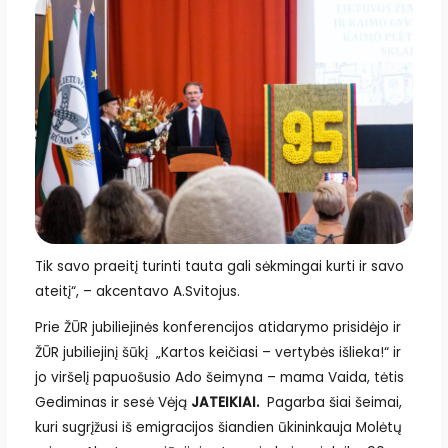
Tik savo praeitį turinti tauta gali sėkmingai kurti ir savo
ateitį“, – akcentavo A.Svitojus.
Prie ŽŪR jubiliejinės konferencijos atidarymo prisidėjo ir
ŽŪR jubiliejinį šūkį „Kartos keičiasi – vertybės išlieka!“ ir
jo viršelį papuošusio Ado šeimyna – mama Vaida, tėtis
Gediminas ir sesė Vėją
JATEIKIAI.
Pagarba šiai šeimai,
kuri sugrįžusi iš emigracijos šiandien ūkininkauja Molėtų