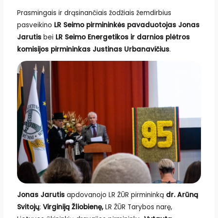
Prasmingais ir drąsinančiais žodžiais žemdirbius
pasveikino
LR Seimo pirmininkės pavaduotojas Jonas
Jarutis
bei
LR Seimo Energetikos ir darnios plėtros
komisijos pirmininkas Justinas Urbanavičius
.
Jonas Jarutis
apdovanojo LR ŽŪR pirmininką
dr. Arūną
Svitojų
;
Virginiją Žliobienę,
LR ŽŪR Tarybos narę,