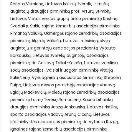
Renatą Vilimienę, Lietuvos kailinių žvėrelių ir triušių
augintojų draugijos pirmininką prof. Artūrą Stimbirį,
Lietuvos Vietos veiklos grupių tinklo pirmininkę Kristiną
Švedaitę, Šakių rajono žemdirbių asociacijos pirmininką
Rimantą Valiuką, Ukmergės rajono žemdirbių asociacijos
pirmininką Algirdą Valaišą, Lietuvos mėsinių galvijų
augintojų ir gerintojų asociacijos prezidentą Vytautą
Barkauską, Lietuvos žvėrelių augintojų asociacijos
pirmininką dr. Česlovą Tallat-Kelpšą, Lietuvos verslinių
sodų asociacijos „Vaisiai ir uogos“ pirmininkę Vitaliją
Kuliešienę, Vynuogininkų asociacijos pirmininką Steponą
Puipą, Lietuvos mėsos perdirbėjų asociacijos vadovą
Egidijų Mackevičių, Molėtų rajono žemdirbių asociacijos
pirmininkę Laimę Teresę Ramonienę, Kauno bitininkų
draugijos pirmininką Juozą Jankauską, Lietuvos ristūnų
sporto asociacijos vadovą Arūną Cicėną, Lietuvos
sėklininkystės asociacijos pirmininką dr. Vytautą Ruzgą,
Ignalinos rajono žemdirbių asociacijos pirmininką