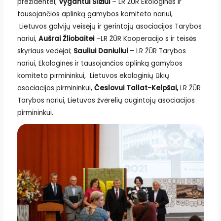
prezidentei;
Vygantui Šližiui
– LR ŽŪR Ekologinės ir
tausojančios aplinką gamybos komiteto nariui,
Lietuvos galvijų veisėjų ir gerintojų asociacijos Tarybos
nariui,
Aušrai Žliobaitei
–LR ŽŪR Kooperacijo s ir teisės
skyriaus vedėjai;
Sauliui Daniuliui
– LR ŽŪR Tarybos
nariui, Ekologinės ir tausojančios aplinką gamybos
komiteto pirmininkui, Lietuvos ekologinių ūkių
asociacijos pirmininkui,
Česlovui Tallat-Kelpšai,
LR ŽŪR
Tarybos nariui, Lietuvos žvėrelių augintojų asociacijos
pirmininkui.