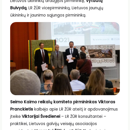
Lietuvos ūkininkių draugijos pirmininkę,
Vytautą
Buivydą
, LR ŽŪR vicepirmininką, Lietuvos jaunųjų
ūkininkų ir jaunimo sąjungos pirmininką.
Seimo Kaimo reikalų komiteto pirmininkas Viktoras
Pranckietis
kalbėjo apie LR ŽŪR ateitį ir apdovanojimus
įteikė
Viktorijai Švedienei
– LR ŽŪR konsultantei –
praktikei, Lietuvos galvijų veisėjų asociacijos