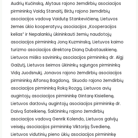
Audrių Kučinską, Alytaus rajono žemdirbių asociacijos
pirmininką Vaidą Stanaitį, Biržų rajono žemdirbių
asociacijos vadovę Vaidutę Stankevičienę, Lietuvos
žemės ūkio kooperatyvų asociacijos „Kooperacijos
kelias” ir Nepalankių ūkininkauti žemių naudotojų
asociacijos pirmininką Joną Kuzminską, Lietuvos kaimo
turizmo asociacijos direktorę Dianą Dubatauskienę,
Lietuvos miško savininkų asociacijos pirmininką dr. Algį
Gaižutį, Lietuvos šeimos ūkininkų sąjungos pirmininką
Vidą Juodsnukį, Jonavos rajono žemdirbių asociacijos
pirmininką Alfonsą Bagdoną, Skuodo rajono žemdirbių
asociacijos pirmininką Roką Rozgą, Lietuvos avių
augintojų asociacijos pirmininkę Gintarę Kisielienę,
Lietuvos daržovių augintojų asociacijos pirmininkę dr.
Daivą Šateikienę, Šalčininkų rajono žemdirbių
asociacijos vadovą Genrik Kolendo, Lietuvos galvijų
veisėjų asociacijos pirmininkę Viktoriją Švedienę,
Lietuvos vidutinių pieno ūkių asociacijos pirmininkę