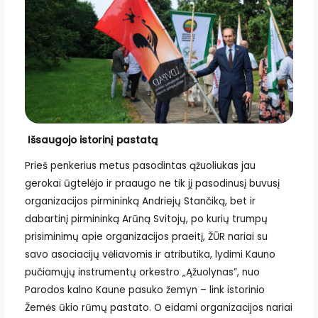
Išsaugojo istorinį pastatą
Prieš penkerius metus pasodintas ąžuoliukas jau
gerokai ūgtelėjo ir praaugo ne tik jį pasodinusį buvusį
organizacijos pirmininką Andriejų Stančiką, bet ir
dabartinį pirmininką Arūną Svitojų, po kurių trumpų
prisiminimų apie organizacijos praeitį, ŽŪR nariai su
savo asociacijų vėliavomis ir atributika, lydimi Kauno
pučiamųjų instrumentų orkestro „Ąžuolynas”, nuo
Parodos kalno Kaune pasuko žemyn – link istorinio
Žemės ūkio rūmų pastato. O eidami organizacijos nariai