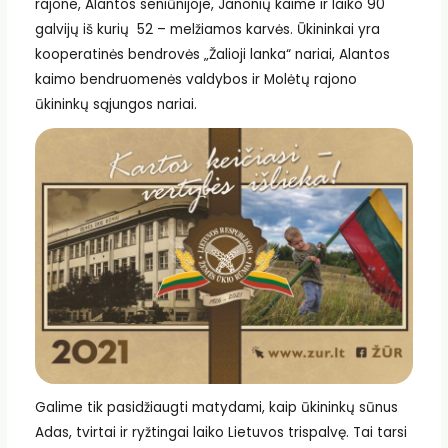
rajone, Alantos seniūnijoje, Janonių kaime ir laiko 90
galvijų iš kurių 52 – melžiamos karvės. Ūkininkai yra
kooperatinės bendrovės „Žalioji lanka“ nariai, Alantos
kaimo bendruomenės valdybos ir Molėtų rajono
ūkininkų sąjungos nariai.
Galime tik pasidžiaugti matydami, kaip ūkininkų sūnus
Adas, tvirtai ir ryžtingai laiko Lietuvos trispalvę. Tai tarsi