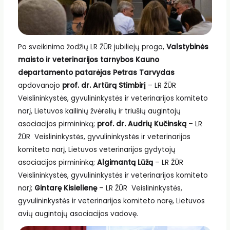
Po sveikinimo žodžių LR ŽŪR jubiliejų proga,
Valstybinės
maisto ir veterinarijos tarnybos Kauno
departamento patarėjas Petras Tarvydas
apdovanojo
prof. dr. Artūrą Stimbirį
– LR ŽŪR
Veislininkystės, gyvulininkystės ir veterinarijos komiteto
narį, Lietuvos kailinių žvėrelių ir triušių augintojų
asociacijos pirmininką;
prof. dr. Audrių Kučinską
– LR
ŽŪR Veislininkystės, gyvulininkystės ir veterinarijos
komiteto narį, Lietuvos veterinarijos gydytojų
asociacijos pirmininką;
Algimantą Lūžą
– LR ŽŪR
Veislininkystės, gyvulininkystės ir veterinarijos komiteto
narį;
Gintarę Kisielienę
– LR ŽŪR Veislininkystės,
gyvulininkystės ir veterinarijos komiteto narę, Lietuvos
avių augintojų asociacijos vadovę.