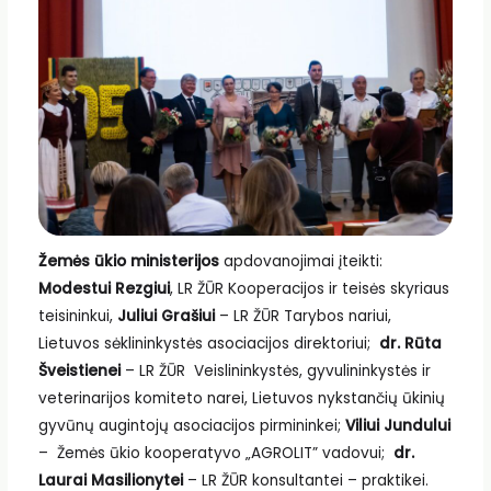
Žemės ūkio ministerijos
apdovanojimai įteikti:
Modestui Rezgiui
, LR ŽŪR Kooperacijos ir teisės skyriaus
teisininkui,
Juliui Grašiui
– LR ŽŪR Tarybos nariui,
Lietuvos sėklininkystės asociacijos direktoriui;
dr. Rūta
Šveistienei
– LR ŽŪR Veislininkystės, gyvulininkystės ir
veterinarijos komiteto narei, Lietuvos nykstančių ūkinių
gyvūnų augintojų asociacijos pirmininkei;
Viliui Jundului
– Žemės ūkio kooperatyvo „AGROLIT” vadovui;
dr.
Laurai Masilionytei
– LR ŽŪR konsultantei – praktikei.