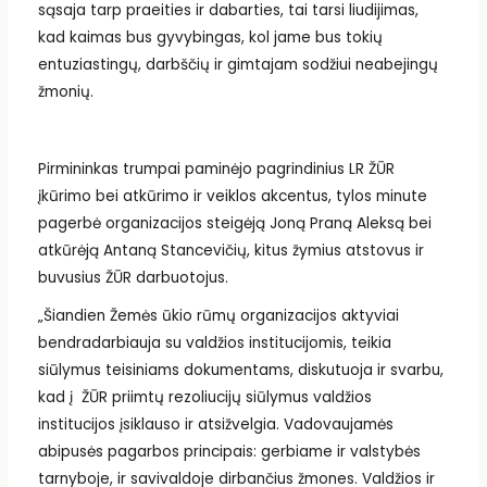
sąsaja tarp praeities ir dabarties, tai tarsi liudijimas,
kad kaimas bus gyvybingas, kol jame bus tokių
entuziastingų, darbščių ir gimtajam sodžiui neabejingų
žmonių.
Pirmininkas trumpai paminėjo pagrindinius LR ŽŪR
įkūrimo bei atkūrimo ir veiklos akcentus, tylos minute
pagerbė organizacijos steigėją Joną Praną Aleksą bei
atkūrėją Antaną Stancevičių, kitus žymius atstovus ir
buvusius ŽŪR darbuotojus.
„Šiandien Žemės ūkio rūmų organizacijos aktyviai
bendradarbiauja su valdžios institucijomis, teikia
siūlymus teisiniams dokumentams, diskutuoja ir svarbu,
kad į ŽŪR priimtų rezoliucijų siūlymus valdžios
institucijos įsiklauso ir atsižvelgia. Vadovaujamės
abipusės pagarbos principais: gerbiame ir valstybės
tarnyboje, ir savivaldoje dirbančius žmones. Valdžios ir