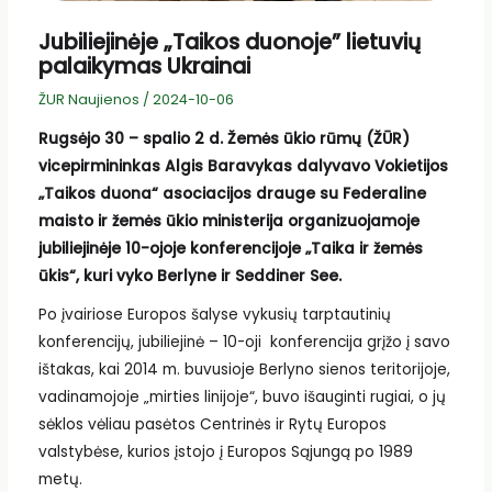
Jubiliejinėje „Taikos duonoje” lietuvių
palaikymas Ukrainai
ŽUR Naujienos
/
2024-10-06
Rugsėjo 30 – spalio 2 d. Žemės ūkio rūmų (ŽŪR)
vicepirmininkas Algis Baravykas dalyvavo Vokietijos
„Taikos duona“ asociacijos drauge su Federaline
maisto ir žemės ūkio ministerija organizuojamoje
jubiliejinėje 10-ojoje konferencijoje „Taika ir žemės
ūkis“, kuri vyko Berlyne ir Seddiner See.
Po įvairiose Europos šalyse vykusių tarptautinių
konferencijų, jubiliejinė – 10-oji konferencija grįžo į savo
ištakas, kai 2014 m. buvusioje Berlyno sienos teritorijoje,
vadinamojoje „mirties linijoje“, buvo išauginti rugiai, o jų
sėklos vėliau pasėtos Centrinės ir Rytų Europos
valstybėse, kurios įstojo į Europos Sąjungą po 1989
metų.