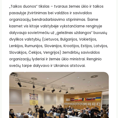
„Taikos duonos“ tikslas – tvaraus žemės ūkio ir taikos
pasaulyje įtvirtinimas bei valdžios ir savivaldos
organizacijų bendradarbiavimo stiprinimas. Šiame
kasmet vis kitoje valstybėje vykstančiame renginyje
dalyvauja sovietmečiu už „geležinės uždangos“ buvusių
dvylikos valstybių (Lietuvos, Bulgarijos, Vokietijos,
Lenkijos, Rumunijos, Slovėnijos, Kroatijos, Estijos, Latvijos,
Slovakijos, Čekijos, Vengrijos) žemdirbių savivaldos
organizacijų lyderiai ir žemės ūkio ministrai. Renginio
svečių tarpe dalyvavo ir Ukrainos atstovai.