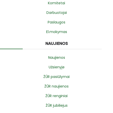
Komitetai
Darbuotojai
Paslaugos
El.mokymas
NAUJIENOS
Naujienos
Užsienyje
ŽŪR pasiūlymai
ŽŪR naujienos
ŽŪR renginiai
ŽŪR jubiliejus