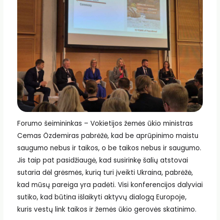
Forumo šeimininkas – Vokietijos žemės ūkio ministras
Cemas Özdemiras pabrėžė, kad be aprūpinimo maistu
saugumo nebus ir taikos, o be taikos nebus ir saugumo.
Jis taip pat pasidžiaugė, kad susirinkę šalių atstovai
sutaria dėl grėsmės, kurią turi įveikti Ukraina, pabrėžė,
kad mūsų pareiga yra padėti. Visi konferencijos dalyviai
sutiko, kad būtina išlaikyti aktyvų dialogą Europoje,
kuris vestų link taikos ir žemės ūkio gerovės skatinimo.