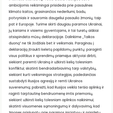
ambicijomis reikšmingai prisideda prie pasaulinės
klimato kaitos, grasinančios nederliumi, badu,
potvyniais ir sausromis daugeliui pasaulio žmonių, taip
pat ir Europoje. Turime skirti daugiau paramos Ukrainai,
jų kariams ir visiems gyventojams, ir tai turėtų aiškiai
atsispindėta mūsų deklaracijoje. Dalinkime „Taikos
duoną“ ne tik žodžiais bet ir veiksmais. Paraginau į
deklaraciją įtraukti keletą papildomų punktų: paraginti
visus politikus ir sprendimų priėmėjus aktyviai dirbti,
siekiant paremti Ukrainą ir užkirsti kelią tolesniam
konfliktui; skatinti bendradarbiavimą tarp valstybių,
siekiant kurti veiksmingas strategijas, padedančias
sustabdyti Rusijos agresiją ir remti Ukrainos
suverenumą; pabrėžti, kad Rusijos veikla teršia aplinką ir
raginti tarptautinę bendruomenę imtis priemonių,
siekiant užkirsti kelią tolesniam aplinkos naikinimui;
skatinti visuomenės sąmoningumą ir dalyvavimą, kad
žmonės prisijungtų prie paramos iniciatyvų ir prisidėtų