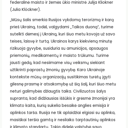
federalinė maisto ir žemės ūkio ministrė Julija Kliokner
(Julia Klöckner).
„Mūsų šalis smerkia Rusijos vykdomą terorizmą ir karą
prieš Ukrainą, todėl, valgydami „Taikos duoną“, turime
sutelkti dėmesį į Ukrainą, kuri šiuo metu kovoja už savo
teises, laisvę ir turtą. Ukrainos karys kiekvieną minutę
rizikuoja gyvybe, susiduria su amunicijos, apsaugos
priemonių, medikamentų ir maisto trūkumu. Turime
jausti gėdą, kad nesiimame visų veiksmų siekiant
užtikrinti paprastų žmonių gyvybę. Karo Ukrainoje
kontekste mūsų organizacijų susitikimas turėtų įgyti
gilesnę prasmę ir atsakomybę už šią šalį, kuri šiuo metu
neturi galimybės džiaugtis taika. Civilizuotos šalys
supranta, kad didžiausias iššūkis ir grėsmė žmonijai yra
klimato kaita, kurią sukelia besaikė anglies emisija ir
aplinkos tarša. Rusija ne tik aplaidžiai elgiasi su aplinka,
masiškai teršia gamtą ir nesilaiko tarptautinių aplinkos
ir klimato standartų. Tokia didelė valstybė savo