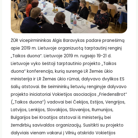
ŽŪR vicepirmininkas Algis Baravykas padarė pranešimą
apie 2019 m. Lietuvoje organizuotą tarptautinį renginį
„Taikos duona“. Lietuvoje 2019 m. rugsėjo 19-21 d.
Lietuvoje vyko šeštoji tarptautinio projekto „Taikos
duona“ konferencija, kurią surengė LR Žemės ūkio
ministerija ir LR Žemės ūkio rūmai, dalyvavo dvylikos ES
šalių atstovai. Be šeimininkų lietuvių renginyje dalyvavo
projekto iniciatoriai Vokietijos asociacijos „FriedensBrot“
(„Taikos duona“) vadovai bei Čekijos, Estijos, Vengrijos,
Latvijos, Lenkijos, Slovakijos, Slovėnijos, Rumunijos,
Bulgarijos bei Kroatijos atstovai iš ministerijų bei
žemdirbių savivaldos organizacijų. Susitikti su projekto
dalyviais vienam vakarui į Vilnių atskrido Vokietijos