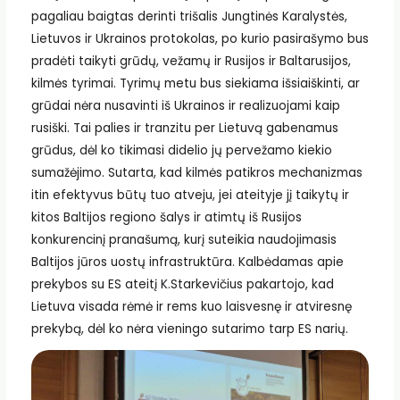
pagaliau baigtas derinti trišalis Jungtinės Karalystės,
Lietuvos ir Ukrainos protokolas, po kurio pasirašymo bus
pradėti taikyti grūdų, vežamų ir Rusijos ir Baltarusijos,
kilmės tyrimai. Tyrimų metu bus siekiama išsiaiškinti, ar
grūdai nėra nusavinti iš Ukrainos ir realizuojami kaip
rusiški. Tai palies ir tranzitu per Lietuvą gabenamus
grūdus, dėl ko tikimasi didelio jų pervežamo kiekio
sumažėjimo. Sutarta, kad kilmės patikros mechanizmas
itin efektyvus būtų tuo atveju, jei ateityje jį taikytų ir
kitos Baltijos regiono šalys ir atimtų iš Rusijos
konkurencinį pranašumą, kurį suteikia naudojimasis
Baltijos jūros uostų infrastruktūra. Kalbėdamas apie
prekybos su ES ateitį K.Starkevičius pakartojo, kad
Lietuva visada rėmė ir rems kuo laisvesnę ir atviresnę
prekybą, dėl ko nėra vieningo sutarimo tarp ES narių.