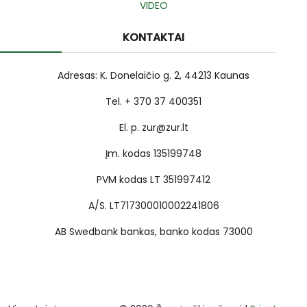
VIDEO
KONTAKTAI
Adresas: K. Donelaičio g. 2, 44213 Kaunas
Tel. + 370 37 400351
El. p. zur@zur.lt
Įm. kodas 135199748
PVM kodas LT 351997412
A/S. LT717300010002241806
AB Swedbank bankas, banko kodas 73000