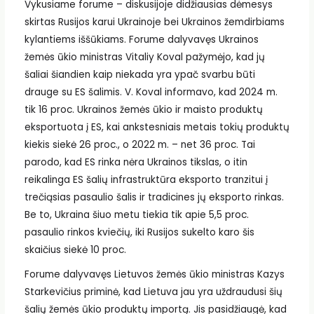
Vykusiame forume – diskusijoje didžiausias dėmesys
skirtas Rusijos karui Ukrainoje bei Ukrainos žemdirbiams
kylantiems iššūkiams. Forume dalyvavęs Ukrainos
žemės ūkio ministras Vitaliy Koval pažymėjo, kad jų
šaliai šiandien kaip niekada yra ypač svarbu būti
drauge su ES šalimis. V. Koval informavo, kad 2024 m.
tik 16 proc. Ukrainos žemės ūkio ir maisto produktų
eksportuota į ES, kai ankstesniais metais tokių produktų
kiekis siekė 26 proc., o 2022 m. – net 36 proc. Tai
parodo, kad ES rinka nėra Ukrainos tikslas, o itin
reikalinga ES šalių infrastruktūra eksporto tranzitui į
trečiąsias pasaulio šalis ir tradicines jų eksporto rinkas.
Be to, Ukraina šiuo metu tiekia tik apie 5,5 proc.
pasaulio rinkos kviečių, iki Rusijos sukelto karo šis
skaičius siekė 10 proc.
Forume dalyvavęs Lietuvos žemės ūkio ministras Kazys
Starkevičius priminė, kad Lietuva jau yra uždraudusi šių
šalių žemės ūkio produktų importą. Jis pasidžiaugė, kad