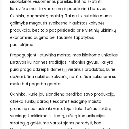
šiuolaikinės visuomenės poreikis. Būtina skatinti
lietuviško maisto vartojimą ir populiarinti Lietuvos
ūkininkų pagamintą maistą. Tai ne tik suteikia mums
galimybę mėgautis sveikesne ir aukštos kokybės
produkcija, bet taip pat prisideda prie vietinių ūkininkų
ekonominio augimo bei tautinės tapatybės
puoselėjimo.
Propaguojant lietuvišką maistą, mes išlaikome unikalias
Lietuvos kulinarines tradicijas ir skonius gyvus. Tai yra
puiki proga atkreipti dėmesį į vietinius produktus, kurie
dažnai būna aukštos kokybės, natūralūs ir sukuriami su
meile bei pagarba gamtai.
Ūkininkai, kurie jau šiandieną perdirba savo produkciją,
atlieka sunkų darbą tiesdami tiesioginę maisto
grandinę nuo lauko iki vartotojo stalo. Tačiau sukūrę
vieningą ženklinimo sistemą, aiškią komunikacijos
strategiją galėtume vartotojams parodyti, kad