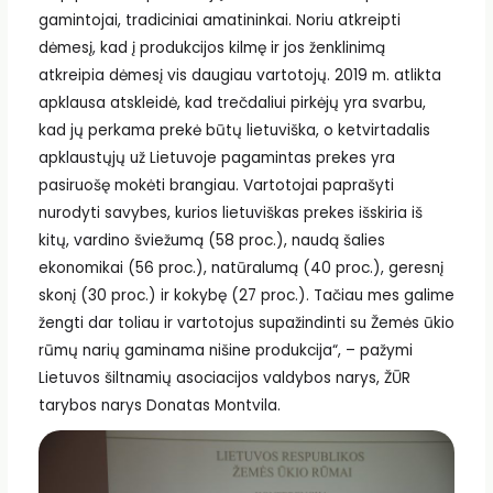
gamintojai, tradiciniai amatininkai. Noriu atkreipti
dėmesį, kad į produkcijos kilmę ir jos ženklinimą
atkreipia dėmesį vis daugiau vartotojų. 2019 m. atlikta
apklausa atskleidė, kad trečdaliui pirkėjų yra svarbu,
kad jų perkama prekė būtų lietuviška, o ketvirtadalis
apklaustųjų už Lietuvoje pagamintas prekes yra
pasiruošę mokėti brangiau. Vartotojai paprašyti
nurodyti savybes, kurios lietuviškas prekes išskiria iš
kitų, vardino šviežumą (58 proc.), naudą šalies
ekonomikai (56 proc.), natūralumą (40 proc.), geresnį
skonį (30 proc.) ir kokybę (27 proc.). Tačiau mes galime
žengti dar toliau ir vartotojus supažindinti su Žemės ūkio
rūmų narių gaminama nišine produkcija“, – pažymi
Lietuvos šiltnamių asociacijos valdybos narys, ŽŪR
tarybos narys Donatas Montvila.