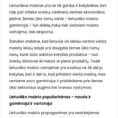
Lietuviškas maistas yra ne tik gardus ir kokybiškas, bet
taip pat atlieka svarbų vaidmenį vietinės ekonomikos
plėtrai. Žemės ūkio rūmų nariai – lietuviško maisto
gamintojai – turi didelę įtaką tiek vietiniam maisto
vartojimui, tiek eksportui.
Šiandien stebime, kad lietuviai vis labiau vertina vietinį
maistą. Mūsų šalyje yra daugybė žemės ūkio rūmų
narių, kurie siūlo aukštos kokybės produktus – nuo
šviežių daržovės iki mėsos ar pieno produktų. Todėl
lietuviško maisto vartojimas yra svarbus ne tik dėl jo
kokybės, bet ir dėl to, kad pirkdami vietinį maistą, mes
remiame savo gamintojus ir prisidedame prie žemės
ūkio sektoriaus augimo bei tvaraus vystymosi.
Lietuviško maisto populiarinimas – nauda ir
gamintojui ir vartotojui
Lietuviško maisto propagavimas yra neatsiejamas