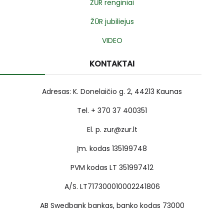
ŽŪR renginiai
ŽŪR jubiliejus
VIDEO
KONTAKTAI
Adresas: K. Donelaičio g. 2, 44213 Kaunas
Tel. + 370 37 400351
El. p. zur@zur.lt
Įm. kodas 135199748
PVM kodas LT 351997412
A/S. LT717300010002241806
AB Swedbank bankas, banko kodas 73000