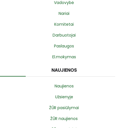
Vadovybė
Nariai
Komitetai
Darbuotojai
Paslaugos
El.mokymas
NAUJIENOS
Naujienos
Užsienyje
ŽŪR pasiūlymai
ŽŪR naujienos