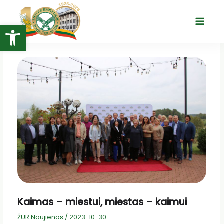
Pereiti
prie
Open toolbar
Main
turinio
Menu
Kaimas – miestui, miestas – kaimui
ŽUR Naujienos
/
2023-10-30