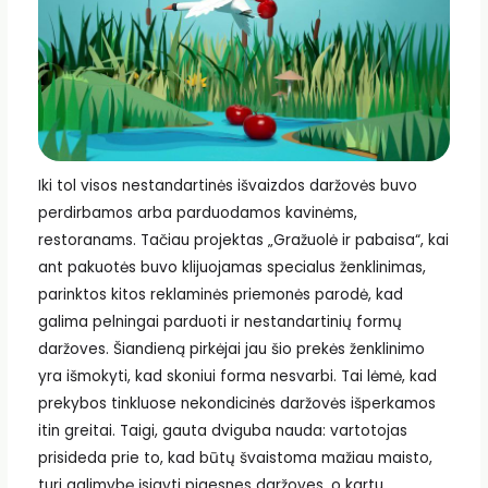
Iki tol visos nestandartinės išvaizdos daržovės buvo
perdirbamos arba parduodamos kavinėms,
restoranams. Tačiau projektas „Gražuolė ir pabaisa“, kai
ant pakuotės buvo klijuojamas specialus ženklinimas,
parinktos kitos reklaminės priemonės parodė, kad
galima pelningai parduoti ir nestandartinių formų
daržoves. Šiandieną pirkėjai jau šio prekės ženklinimo
yra išmokyti, kad skoniui forma nesvarbi. Tai lėmė, kad
prekybos tinkluose nekondicinės daržovės išperkamos
itin greitai. Taigi, gauta dviguba nauda: vartotojas
prisideda prie to, kad būtų švaistoma mažiau maisto,
turi galimybę įsigyti pigesnes daržoves, o kartu