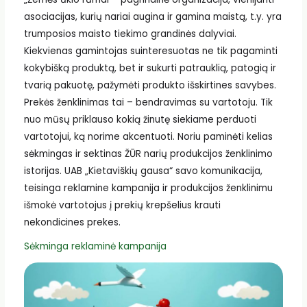
asociacijas, kurių nariai augina ir gamina maistą, t.y. yra
trumposios maisto tiekimo grandinės dalyviai.
Kiekvienas gamintojas suinteresuotas ne tik pagaminti
kokybišką produktą, bet ir sukurti patrauklią, patogią ir
tvarią pakuotę, pažymėti produkto išskirtines savybes.
Prekės ženklinimas tai – bendravimas su vartotoju. Tik
nuo mūsų priklauso kokią žinutę siekiame perduoti
vartotojui, ką norime akcentuoti. Noriu paminėti kelias
sėkmingas ir sektinas ŽŪR narių produkcijos ženklinimo
istorijas. UAB „Kietaviškių gausa“ savo komunikacija,
teisinga reklamine kampanija ir produkcijos ženklinimu
išmokė vartotojus į prekių krepšelius krauti
nekondicines prekes.
Sėkminga reklaminė kampanija