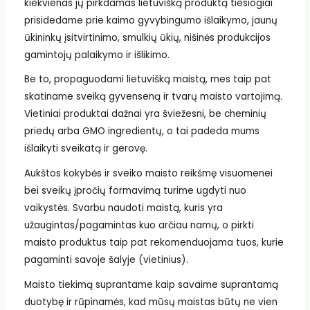
kiekvienas jų pirkdamas lietuvišką produktą tiesiogiai
prisidedame prie kaimo gyvybingumo išlaikymo, jaunų
ūkininkų įsitvirtinimo, smulkių ūkių, nišinės produkcijos
gamintojų palaikymo ir išlikimo.
Be to, propaguodami lietuvišką maistą, mes taip pat
skatiname sveiką gyvenseną ir tvarų maisto vartojimą.
Vietiniai produktai dažnai yra šviežesni, be cheminių
priedų arba GMO ingredientų, o tai padeda mums
išlaikyti sveikatą ir gerovę.
Aukštos kokybės ir sveiko maisto reikšmę visuomenei
bei sveikų įpročių formavimą turime ugdyti nuo
vaikystės. Svarbu naudoti maistą, kuris yra
užaugintas/pagamintas kuo arčiau namų, o pirkti
maisto produktus taip pat rekomenduojama tuos, kurie
pagaminti savoje šalyje (vietinius).
Maisto tiekimą suprantame kaip savaime suprantamą
duotybę ir rūpinamės, kad mūsų maistas būtų ne vien