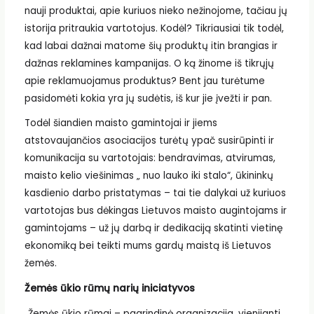
nauji produktai, apie kuriuos nieko nežinojome, tačiau jų
istorija pritraukia vartotojus. Kodėl? Tikriausiai tik todėl,
kad labai dažnai matome šių produktų itin brangias ir
dažnas reklamines kampanijas. O ką žinome iš tikrųjų
apie reklamuojamus produktus? Bent jau turėtume
pasidomėti kokia yra jų sudėtis, iš kur jie įvežti ir pan.
Todėl šiandien maisto gamintojai ir jiems
atstovaujančios asociacijos turėtų ypač susirūpinti ir
komunikacija su vartotojais: bendravimas, atvirumas,
maisto kelio viešinimas „ nuo lauko iki stalo“, ūkininkų
kasdienio darbo pristatymas – tai tie dalykai už kuriuos
vartotojas bus dėkingas Lietuvos maisto augintojams ir
gamintojams – už jų darbą ir dedikaciją skatinti vietinę
ekonomiką bei teikti mums gardų maistą iš Lietuvos
žemės.
Žemės ūkio rūmų narių iniciatyvos
„Žemės ūkio rūmai – pagrindinė organizacija, vienijanti