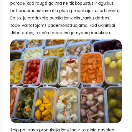
parodė, kad raugti galima ne tik kopūstus ir agurkus,
bet pademonstravo itin platų produkcijos asortimentą.
Be to, jų produkciją puošia ženklelis „rankų darbas“,
todėl vartotojams pademonstruojama, kad ūkininkai
dirba patys, tai nėra masinės gamybos produkcija.
Taip pat savo produkciją ženklina ir tautinio paveldo