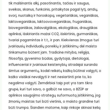
tik malšinantis alkį, pasotinantis, tačiau ir saugus,
sveikas, skanus, funkcinis, pritaikytas pagal lytį, amžių,
svorį, nuotaiką ir horoskopą, vegetariškas, veganiškas,
laktoveganiškas, laktoovoveganiškas, fruganiškas,
bioveganiškas, žaliavalgiškas, ekologiškas, draugiškas
aplinkai, išskiriantis mažai CO2, išskirtinis, gurmaniškas,
tvariai pagamintas ir t.t., ir pan. Kiekvienas žmogus turi
įvairiausių individualių poreikių ir įsitikinimų dėl maisto
tinkamumo būtent jam. Tradicinė mityba, religija,
filosofija, gyvenimo būdas, gydytojai, dietologai,
influenceriai ir įvairiausi keistenybių atradėjai suranda
šimtus argumentų, kodėl reikėtų kažką būtinai valgyti, o
kažko visiškai nevalgyti ir net nesiartinti prie to, ko
negalima valgyti. Žemdirbiai taip pat yra tam tikra
grupė, kuri turi savo, o galbūt ne savo, o BŽŪP ar
aplinkos saugojimo strategų suformuotą įsitikinimą, jog
žmonių maistas turi būti vietinis, o maisto grandinė turi
būti trumpa. Šiandien matome, kaip rinkoje skinasi kelią