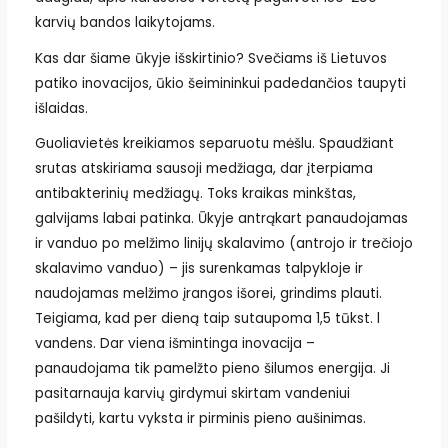
karvių bandos laikytojams.
Kas dar šiame ūkyje išskirtinio? Svečiams iš Lietuvos
patiko inovacijos, ūkio šeimininkui padedančios taupyti
išlaidas.
Guoliavietės kreikiamos separuotu mėšlu. Spaudžiant
srutas atskiriama sausoji medžiaga, dar įterpiama
antibakterinių medžiagų. Toks kraikas minkštas,
galvijams labai patinka. Ūkyje antrąkart panaudojamas
ir vanduo po melžimo linijų skalavimo (antrojo ir trečiojo
skalavimo vanduo) – jis surenkamas talpykloje ir
naudojamas melžimo įrangos išorei, grindims plauti.
Teigiama, kad per dieną taip sutaupoma 1,5 tūkst. l
vandens. Dar viena išmintinga inovacija –
panaudojama tik pamelžto pieno šilumos energija. Ji
pasitarnauja karvių girdymui skirtam vandeniui
pašildyti, kartu vyksta ir pirminis pieno aušinimas.