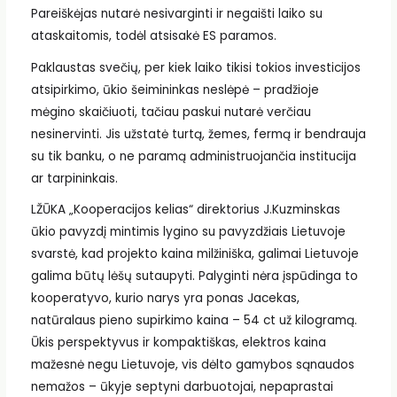
Pareiškėjas nutarė nesivarginti ir negaišti laiko su
ataskaitomis, todėl atsisakė ES paramos.
Paklaustas svečių, per kiek laiko tikisi tokios investicijos
atsipirkimo, ūkio šeimininkas neslėpė – pradžioje
mėgino skaičiuoti, tačiau paskui nutarė verčiau
nesinervinti. Jis užstatė turtą, žemes, fermą ir bendrauja
su tik banku, o ne paramą administruojančia institucija
ar tarpininkais.
LŽŪKA „Kooperacijos kelias“ direktorius J.Kuzminskas
ūkio pavyzdį mintimis lygino su pavyzdžiais Lietuvoje
svarstė, kad projekto kaina milžiniška, galimai Lietuvoje
galima būtų lėšų sutaupyti. Palyginti nėra įspūdinga to
kooperatyvo, kurio narys yra ponas Jacekas,
natūralaus pieno supirkimo kaina – 54 ct už kilogramą.
Ūkis perspektyvus ir kompaktiškas, elektros kaina
mažesnė negu Lietuvoje, vis dėlto gamybos sąnaudos
nemažos – ūkyje septyni darbuotojai, nepaprastai