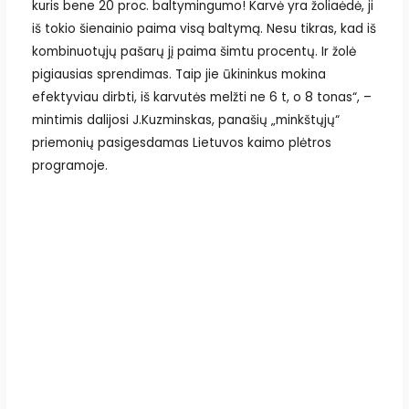
kuris bene 20 proc. baltymingumo! Karvė yra žoliaėdė, ji
iš tokio šienainio paima visą baltymą. Nesu tikras, kad iš
kombinuotųjų pašarų jį paima šimtu procentų. Ir žolė
pigiausias sprendimas. Taip jie ūkininkus mokina
efektyviau dirbti, iš karvutės melžti ne 6 t, o 8 tonas“, –
mintimis dalijosi J.Kuzminskas, panašių „minkštųjų“
priemonių pasigesdamas Lietuvos kaimo plėtros
programoje.