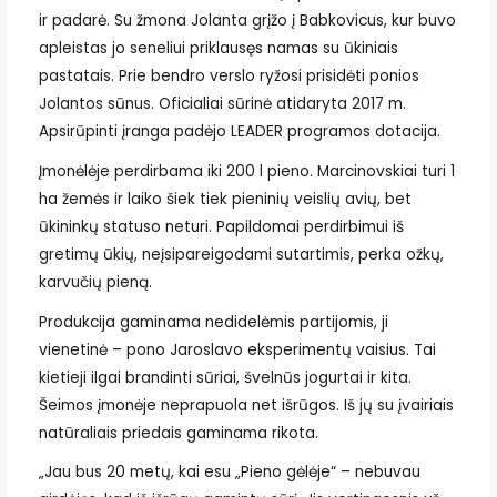
ir padarė. Su žmona Jolanta grįžo į Babkovicus, kur buvo
apleistas jo seneliui priklausęs namas su ūkiniais
pastatais. Prie bendro verslo ryžosi prisidėti ponios
Jolantos sūnus. Oficialiai sūrinė atidaryta 2017 m.
Apsirūpinti įranga padėjo LEADER programos dotacija.
Įmonėlėje perdirbama iki 200 l pieno. Marcinovskiai turi 1
ha žemės ir laiko šiek tiek pieninių veislių avių, bet
ūkininkų statuso neturi. Papildomai perdirbimui iš
gretimų ūkių, neįsipareigodami sutartimis, perka ožkų,
karvučių pieną.
Produkcija gaminama nedidelėmis partijomis, ji
vienetinė – pono Jaroslavo eksperimentų vaisius. Tai
kietieji ilgai brandinti sūriai, švelnūs jogurtai ir kita.
Šeimos įmonėje neprapuola net išrūgos. Iš jų su įvairiais
natūraliais priedais gaminama rikota.
„Jau bus 20 metų, kai esu „Pieno gėlėje“ – nebuvau