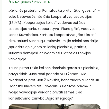
ŽUR Naujienos
/
2022-10-17
„Kelionės praturtina. Pamatai, kaip kitur ūkiai gyvena“, –
sako Lietuvos žemės ūkio kooperatyvų asociacijos
(LŽŪKA) „Kooperacijos kelias“ vadovas bei šios
asociacijos nario, kooperatyvo „Pieno gėlė“, vadovas
Jonas Kuzminskas. Kartu su kooperatyvo „Eko tikslas“
direktoriumi Mindaugu Petkevičiumi jie mielai pasidalijo
įspūdžiais apie įdomias lenkų pienininkų patirtis,
kuriomis domėjosi lankydamiesi Didžiosios Lenkijos
vaivadijoje.
Tai ne pirma tokia kelionė domintis geraisiais pienininkų
pavyzdžiais. Juos rasti padeda VDU Žemės ūkio
akademijos prof. Jan Žukovskis, bendradarbiaujantis su
Gdansko universitetu. Svečius iš Lietuvos priėmė ir
lydėjo vaivadijoje veikianti privati žemės ūkio
konsultavimo tarnyba „Agro Integracja”.