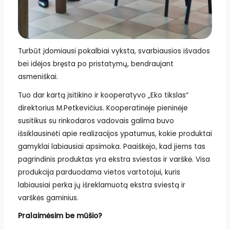
Turbūt įdomiausi pokalbiai vyksta, svarbiausios išvados
bei idėjos bręsta po pristatymų, bendraujant
asmeniškai.
Tuo dar kartą įsitikino ir kooperatyvo „Eko tikslas“
direktorius M.Petkevičius. Kooperatinėje pieninėje
susitikus su rinkodaros vadovais galima buvo
išsiklausinėti apie realizacijos ypatumus, kokie produktai
gamyklai labiausiai apsimoka. Paaiškėjo, kad jiems tas
pagrindinis produktas yra ekstra sviestas ir varškė. Visa
produkcija parduodama vietos vartotojui, kuris
labiausiai perka jų išreklamuotą ekstra sviestą ir
varškės gaminius.
Pralaimėsim be mūšio?