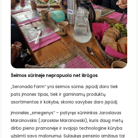
Šeimos sūrinėje neprapuola net išrūgos
„Seronada Farm“ yra šeimos sūrinė. Įspūdį daro tiek
pats įmonės tipas, tiek ir gaminamų produktų
asortimentas ir kokybė, skonio savybės daro įspūdį.
Įmonėlės „smegenys“ – patyręs sūrininkas Jaroslavas
Marcinovskis (Jarosław Marcinowski), kuris daug metų
dirbo pieno pramonėje ir svajojo technologine kūryba
užsiimti savo malonumui. Sulaukęs pensinio amžiaus tai