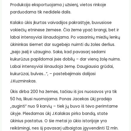
Produkcija eksportuojama į užsienį, vietos rinkoje
parduodama tik nedidelė dalis.
Kalako ūkis įkurtas vaivadijos pakraštyje, buvusiose
vokiečių etninėse žemėse. Čia žemė ypač brangi, bet ir
labai intensyviai išnaudojama. Po vasarinių miežių lenkų
ūkininkas šiemet dar sugebėjo nuimti du žolės derlius.
„Įsėjo įsėlį ir užaugino. Sakė, kad pavasarį sėdami
kukurūzus papildomai įsės dobilų – dar vieną žolę nuims.
Labai intensyviai išnaudoja žemę. Daugiausia grūdai,
kukurūzai, bulvės…“, – pastebėjimais dalijasi
J.Kuzminskas.
Ūkis dirba 200 ha žemės, tačiau iš jos nuosavos yra tik
50 ha, likusi nuomojama. Ponas Jacekas ūkį pradėjo
„auginti“ nuo 9 karvių – tiek jų buvo iš tėvo perimtame
ūkyje. Plėsdamas ūkį J.Kalakas pirko bandą, statė
ūkinius pastatus. O šie metai jo ūkio istorijoje yra
reikšmingi, nes šį pavasarį užbaigtas įgyvendinti 12 mln.