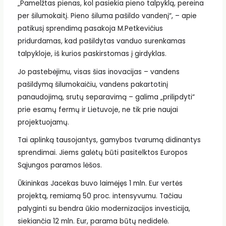
„Pamelžtas pienas, kol pasiekia pieno talpyklą, pereina
per šilumokaitį. Pieno šiluma pašildo vandenį“, – apie
patikusį sprendimą pasakoja M.Petkevičius
pridurdamas, kad pašildytas vanduo surenkamas
talpykloje, iš kurios paskirstomas į girdyklas.
Jo pastebėjimu, visas šias inovacijas – vandens
pašildymą šilumokaičiu, vandens pakartotinį
panaudojimą, srutų separavimą – galima „prilipdyti“
prie esamų fermų ir Lietuvoje, ne tik prie naujai
projektuojamų.
Tai aplinką tausojantys, gamybos tvarumą didinantys
sprendimai. Jiems galėtų būti pasitelktos Europos
Sąjungos paramos lėšos.
Ūkininkas Jacekas buvo laimėjęs 1 mln. Eur vertės
projektą, remiamą 50 proc. intensyvumu. Tačiau
palyginti su bendra ūkio modernizacijos investicija,
siekiančia 12 mln. Eur, parama būtų nedidelė.