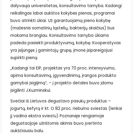
dalyvauja universitetas, konsultavimo tarnyba. Kadangi
reikalingas labai aukštos kokybės pienas, programai
buvo atrinkti ūkiai. Už garantuojamą pieno kokybę
(mažesnis somatinių ląstelių, bakterijų skaičius) bus
mokama brangiau. Konsultavimo tarnyba ūkiams
padeda pasiekti produktyvumą, kokybę. Kooperatyvas
yra įsijungęs į gamintojų grupę, įmonė įsipareigojusi
supirkti pieną.
„Kadangi tai EIP, projektas yra 70 proc. intensyvumo,
apima konsultavimą, įgyvendinimą, įrangos produkto
gamybai įsigijimą“, – į projekto detales buvo įdomu
įsigilinti J.Kuzminskui.
Svečiai iš Lietuvos degustavo pasukų produktus –
jogurtą, kefyrą ir kt. O 82 proc. riebumo sviestas (lenkai
jį vadina ekstra sviestu) Poznanėje rengiamoje
degustacijoje užrištomis akimis buvo įvertinta
aukščiausiu balu.