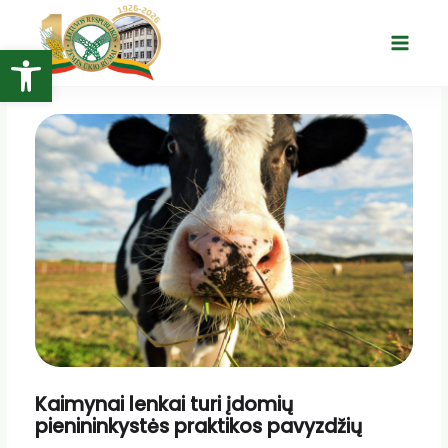
Pereiti
prie
Open toolbar
Main
turinio
Menu
Kaimynai lenkai turi įdomių
pienininkystės praktikos pavyzdžių