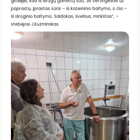
girdėjęs, kad iš išrūgų gamintų sūrį. Jis vertingesnis už
paprastą. Įprastas sūris – iš kazeininio baltymo, o čia –
iš išrūginio baltymo. Saldokas, švelnus, minkštas“, –
stebėjosi J.Kuzminskas.