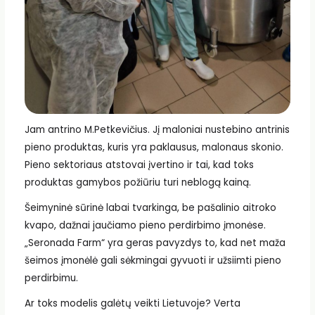
Jam antrino M.Petkevičius. Jį maloniai nustebino antrinis
pieno produktas, kuris yra paklausus, malonaus skonio.
Pieno sektoriaus atstovai įvertino ir tai, kad toks
produktas gamybos požiūriu turi neblogą kainą.
Šeimyninė sūrinė labai tvarkinga, be pašalinio aitroko
kvapo, dažnai jaučiamo pieno perdirbimo įmonėse.
„Seronada Farm“ yra geras pavyzdys to, kad net maža
šeimos įmonėlė gali sėkmingai gyvuoti ir užsiimti pieno
perdirbimu.
Ar toks modelis galėtų veikti Lietuvoje? Verta