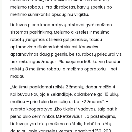
melžimo robotus. Yra tik robotas, karvių spenius po
melžimo sumirkantis apsauginiu vilgikliu.
Lietuvos pieno kooperatyvų atstovai gyrė melžimo
sistemos pasirinkimą. Melžimo aikštelės ir melžimo
robotų įrengimas atsieina gal panašiai, tačiau
aptarnavimo išlaidos labai skiriasi. Karuselės
aptarnavimas daug pigesnis, be to, robotų priežiūrai vis
tiek reikalingas žmogus. Planuojamai 500 karvių bandai
reikėtų 8 melžimo robotų, o melžimo operatorių – net
mažiau.
„Melžimui papildomai reikės 2 žmonių; dabar melžia 4.
Kai buvau Naujojoje Zelandijoje, aplankėme gal 10 ūkių,
mačiau – prie tokių karuselių dirba 1-2 žmonės“, –
svarsto kooperatyvo „Eko tikslas“ vadovas, taip pat ir
pieno ūkio šeimininkas M.Petkevičius. Jo pastebėjimu,
Lietuvoje yra tokių melžimo aikštelių turbūt reikėtų
daugiau, apie karuseles vertėtų pagalvoti 150-200