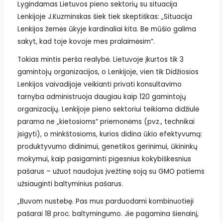
Lygindamas Lietuvos pieno sektorių su situacija
Lenkijoje J.Kuzminskas šiek tiek skeptiškas: „Situacija
Lenkijos žemės ūkyje kardinaliai kita. Be mūšio galima
sakyt, kad toje kovoje mes pralaimėsim“.
Tokias mintis perša realybė. Lietuvoje įkurtos tik 3
gamintojų organizacijos, o Lenkijoje, vien tik Didžiosios
Lenkijos vaivadijoje veikianti privati konsultavimo
tarnyba administruoja daugiau kaip 120 gamintojų
organizacijų. Lenkijoje pieno sektoriui teikiama didžiulė
parama ne „kietosioms“ priemonėms (pvz., technikai
įsigyti), o minkštosioms, kurios didina ūkio efektyvumą:
produktyvumo didinimui, genetikos gerinimui, ūkininkų
mokymui, kaip pasigaminti pigesnius kokybiškesnius
pašarus – užuot naudojus įvežtinę soją su GMO patiems
užsiauginti baltyminius pašarus.
„Buvom nustebę. Pas mus parduodami kombinuotieji
pašarai 18 proc. baltymingumo. Jie pagamina šienainį,