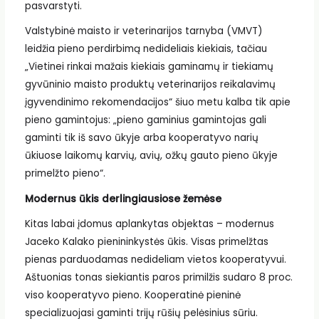
pasvarstyti.
Valstybinė maisto ir veterinarijos tarnyba (VMVT)
leidžia pieno perdirbimą nedideliais kiekiais, tačiau
„Vietinei rinkai mažais kiekiais gaminamų ir tiekiamų
gyvūninio maisto produktų veterinarijos reikalavimų
įgyvendinimo rekomendacijos“ šiuo metu kalba tik apie
pieno gamintojus: „pieno gaminius gamintojas gali
gaminti tik iš savo ūkyje arba kooperatyvo narių
ūkiuose laikomų karvių, avių, ožkų gauto pieno ūkyje
primelžto pieno“.
Modernus ūkis derlingiausiose žemėse
Kitas labai įdomus aplankytas objektas – modernus
Jaceko Kalako pienininkystės ūkis. Visas primelžtas
pienas parduodamas nedideliam vietos kooperatyvui.
Aštuonias tonas siekiantis paros primilžis sudaro 8 proc.
viso kooperatyvo pieno. Kooperatinė pieninė
specializuojasi gaminti trijų rūšių pelėsinius sūriu.