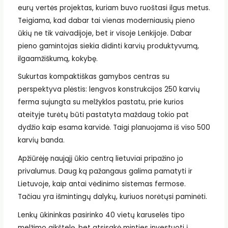
eurų vertės projektas, kuriam buvo ruoštasi ilgus metus.
Teigiama, kad dabar tai vienas moderniausių pieno
ūkių ne tik vaivadijoje, bet ir visoje Lenkijoje. Dabar
pieno gamintojas siekia didinti karvių produktyvumą,
ilgaamžiškumą, kokybę.
Sukurtas kompaktiškas gamybos centras su
perspektyva plėstis: lengvos konstrukcijos 250 karvių
ferma sujungta su melžyklos pastatu, prie kurios
ateityje turėtų būti pastatyta maždaug tokio pat
dydžio kaip esama karvidė. Taigi planuojama iš viso 500
karvių banda.
Apžiūrėję naująjį ūkio centrą lietuviai pripažino jo
privalumus. Daug ką pažangaus galima pamatyti ir
Lietuvoje, kaip antai vėdinimo sistemas fermose.
Tačiau yra išmintingų dalykų, kuriuos norėtųsi paminėti.
Lenkų ūkininkas pasirinko 40 vietų karuselės tipo
melžimo aikštelę, bet atsisakė minties investuoti į