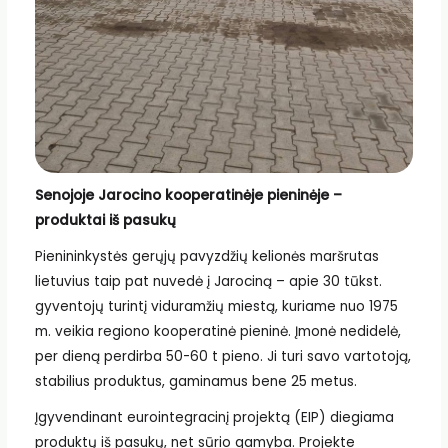
Senojoje Jarocino kooperatinėje pieninėje –
produktai iš pasukų
Pienininkystės gerųjų pavyzdžių kelionės maršrutas
lietuvius taip pat nuvedė į Jarociną – apie 30 tūkst.
gyventojų turintį viduramžių miestą, kuriame nuo 1975
m. veikia regiono kooperatinė pieninė. Įmonė nedidelė,
per dieną perdirba 50-60 t pieno. Ji turi savo vartotoją,
stabilius produktus, gaminamus bene 25 metus.
Įgyvendinant eurointegracinį projektą (EIP) diegiama
produktų iš pasukų, net sūrio gamyba. Projekte