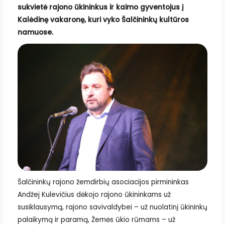
sukvietė rajono ūkininkus ir kaimo gyventojus į
Kalėdinę vakaronę, kuri vyko Šalčininkų kultūros
namuose.
Šalčininkų rajono žemdirbių asociacijos pirmininkas
Andžej Kulevičius dėkojo rajono ūkininkams už
susiklausymą, rajono savivaldybei – už nuolatinį ūkininkų
palaikymą ir paramą, Žemės ūkio rūmams – už