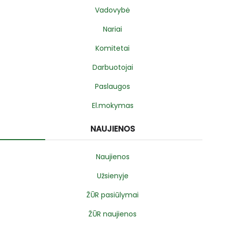
Vadovybė
Nariai
Komitetai
Darbuotojai
Paslaugos
El.mokymas
NAUJIENOS
Naujienos
Užsienyje
ŽŪR pasiūlymai
ŽŪR naujienos