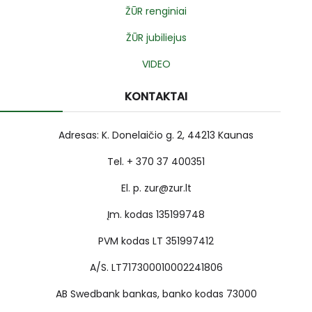
ŽŪR renginiai
ŽŪR jubiliejus
VIDEO
KONTAKTAI
Adresas: K. Donelaičio g. 2, 44213 Kaunas
Tel. + 370 37 400351
El. p. zur@zur.lt
Įm. kodas 135199748
PVM kodas LT 351997412
A/S. LT717300010002241806
AB Swedbank bankas, banko kodas 73000