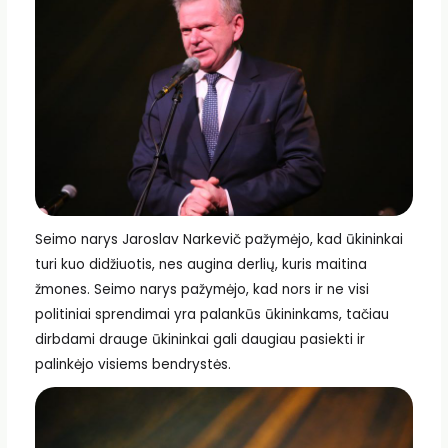
Seimo narys Jaroslav Narkevič pažymėjo, kad ūkininkai
turi kuo didžiuotis, nes augina derlių, kuris maitina
žmones. Seimo narys pažymėjo, kad nors ir ne visi
politiniai sprendimai yra palankūs ūkininkams, tačiau
dirbdami drauge ūkininkai gali daugiau pasiekti ir
palinkėjo visiems bendrystės.