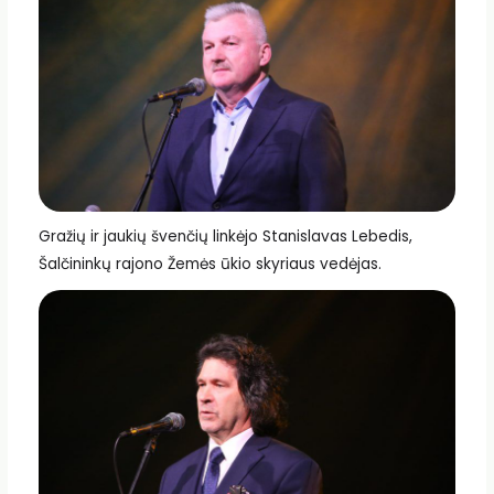
Gražių ir jaukių švenčių linkėjo Stanislavas Lebedis,
Šalčininkų rajono Žemės ūkio skyriaus vedėjas.