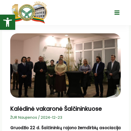
Pereiti
prie
Open toolbar
Main
turinio
Menu
Kalėdinė vakaronė Šalčininkuose
ŽUR Naujienos
/
2024-12-23
Gruodžio 22 d. Šalčininkų rajono žemdirbių asociacija