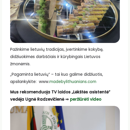
Pažinkime lietuvių tradicijas, įvertinkime kokybę,
didžiuokimės darbščiais ir kūrybingais Lietuvos
žmonėmis.
„Pagaminta lietuvių“ – tai kuo galime didžiuotis,
apsilankykite: www.
madebylithuanians.com
Mus rekomenduoja TV laidos „Lėkštės asistentė“
vedėja Ugnė Radzevičienė ⇒
peržiūrėti video