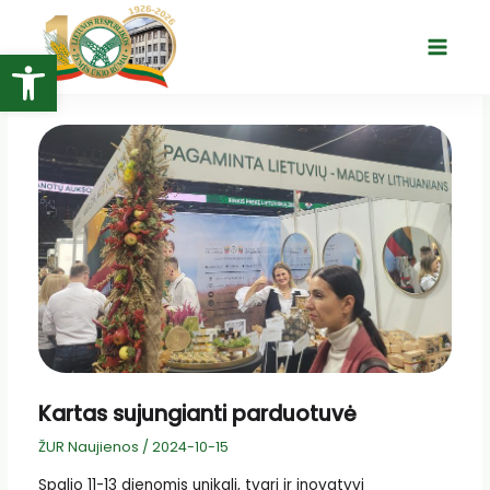
Pereiti
prie
Open toolbar
Main
turinio
Menu
Kartas sujungianti parduotuvė
ŽUR Naujienos
/
2024-10-15
Spalio 11-13 dienomis unikali, tvari ir inovatyvi