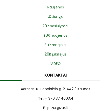
Naujienos
Užsienyje
ŽŪR pasiūlymai
ŽŪR naujienos
ŽŪR renginiai
ŽŪR jubiliejus
VIDEO
KONTAKTAI
Adresas: K. Donelaičio g. 2, 44213 Kaunas
Tel. + 370 37 400351
El. p. zur@zur.lt