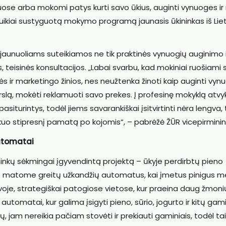
ose arba mokomi patys kurti savo ūkius, auginti vynuoges ir 
 puikiai sustyguotą mokymo programą jaunasis ūkininkas iš Li
 jaunuoliams suteikiamos ne tik praktinės vynuogių auginimo i
, teisinės konsultacijos. „Labai svarbu, kad mokiniai ruošiami
nės ir marketingo žinios, nes neužtenka žinoti kaip auginti vy
 verslą, mokėti reklamuoti savo prekes. Į profesinę mokyklą atv
asiturintys, todėl jiems savarankiškai įsitvirtinti nėra lengva,
kuo stipresnį pamatą po kojomis“, – pabrėžė ŽŪR vicepirminin
utomatai
ninkų sėkmingai įgyvendintą projektą – ūkyje perdirbtų pieno
 matome greitų užkandžių automatus, kai įmetus pinigus m
voje, strategiškai patogiose vietose, kur praeina daug žmoni
automatai, kur galima įsigyti pieno, sūrio, jogurto ir kitų gami
ų, jam nereikia pačiam stovėti ir prekiauti gaminiais, todėl ta