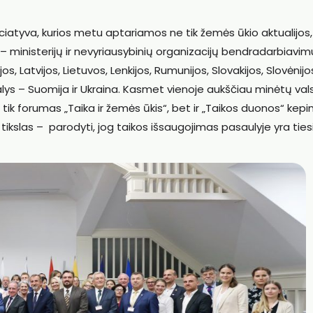
iciatyva, kurios metu aptariamos ne tik žemės ūkio aktualijos
– ministerijų ir nevyriausybinių organizacijų bendradarbiavimu
ijos, Latvijos, Lietuvos, Lenkijos, Rumunijos, Slovakijos, Slovėnijo
 šalys – Suomija ir Ukraina. Kasmet vienoje aukščiau minėtų val
ik forumas „Taika ir žemės ūkis“, bet ir „Taikos duonos“ kepi
 tikslas – parodyti, jog taikos išsaugojimas pasaulyje yra ties