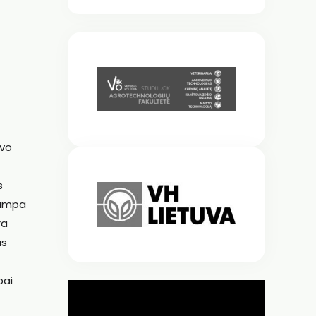
uvo
s
 tampa
ra
as
bai