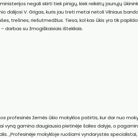
nisterijos negali skirti tiek pinigų, kiek reikėtų jaunųjų ūkinin
nio dalijosi V. Grigas, kuris jau treti metai netoli Vilniaus bando
ušes, trešnes, riešutmedžius. Tiesa, kol kas ūkis yra tik papil
– darbas su žmogiškaisiais ištekliais.
ijos profesinės žemės ūkio mokyklos patirtis, kur dar nuo moky
kai vyną gamina daugiausia pietinėje šalies dalyje, o pagami
is. „Profesinėje mokykloje ruošiami vyndarystės specialistai, 