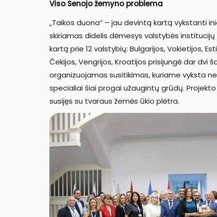
Viso Senojo žemyno problema
„Taikos duona“ – jau devintą kartą vykstanti in
skiriamas didelis dėmesys valstybės institucijų 
kartą prie 12 valstybių: Bulgarijos, Vokietijos, Est
Čekijos, Vengrijos, Kroatijos prisijungė dar dvi
organizuojamas susitikimas, kuriame vyksta ne t
specialiai šiai progai užaugintų grūdų. Projekto
susijęs su tvaraus žemės ūkio plėtra.