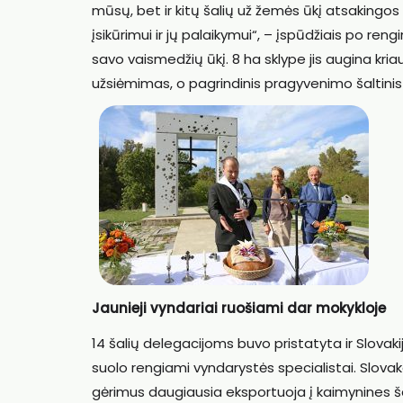
mūsų, bet ir kitų šalių už žemės ūkį atsakingos mi
įsikūrimui ir jų palaikymui“, – įspūdžiais po rengi
savo vaismedžių ūkį. 8 ha sklype jis augina kria
užsiėmimas, o pagrindinis pragyvenimo šaltinis 
Jaunieji vyndariai ruošiami dar mokykloje
14 šalių delegacijoms buvo pristatyta ir Slovak
suolo rengiami vyndarystės specialistai. Slova
gėrimus daugiausia eksportuoja į kaimynines šal