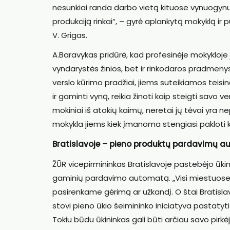
nesunkiai randa darbo vietą kituose vynuogynu
produkciją rinkai“, – gyrė aplankytą mokyklą ir
V. Grigas.
A.Baravykas pridūrė, kad profesinėje mokykloje
vyndarystės žinios, bet ir rinkodaros pradmenys
verslo kūrimo pradžiai, jiems suteikiamos teisi
ir gaminti vyną, reikia žinoti kaip steigti savo
mokiniai iš atokių kaimų, neretai jų tėvai yra nep
mokykla jiems kiek įmanoma stengiasi pakloti 
Bratislavoje – pieno produktų pardavimų a
ŽŪR vicepirmininkas Bratislavoje pastebėjo ūki
gaminių pardavimo automatą. „Visi miestuose
pasirenkame gėrimą ar užkandį. O štai Bratisla
stovi pieno ūkio šeimininko iniciatyva pastatyti 
Tokiu būdu ūkininkas gali būti arčiau savo pirkėj