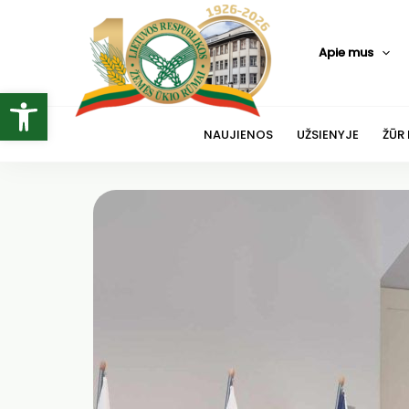
Pereiti
prie
Apie mus
turinio
Open toolbar
NAUJIENOS
UŽSIENYJE
ŽŪR