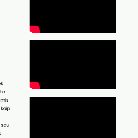
ek
žta
imis,
 kaip
e sau
k