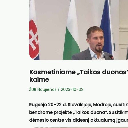
Kasmetiniame „Taikos duonos“ 
kaime
ŽUR Naujienos
/
2023-10-02
Rugsėjo 20–22 d. Slovakijoje, Modroje, susit
bendrame projekte „Taikos duona“. Susitikim
dėmesio centre vis didesnį aktualumą įgau