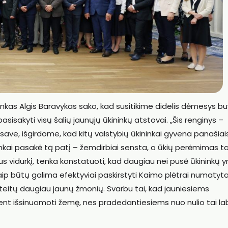
nkas Algis Baravykas sako, kad susitikime didelis dėmesys b
pasisakyti visų šalių jaunųjų ūkininkų atstovai. „Šis renginys –
ti save, išgirdome, kad kitų valstybių ūkininkai gyvena panašiai
kininkai pasakė tą patį – žemdirbiai sensta, o ūkių perėmimas
us vidurkį, tenka konstatuoti, kad daugiau nei pusė ūkininkų y
 kaip būtų galima efektyviai paskirstyti Kaimo plėtrai numatyt
ą ateitų daugiau jaunų žmonių. Svarbu tai, kad jauniesiems
ent išsinuomoti žemę, nes pradedantiesiems nuo nulio tai la