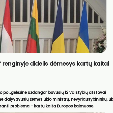
renginyje didelis dėmesys kartų kaitai
iko po „geležine uždanga“ buvusių 12 valstybių atstovai
e dalyvavusių žemės ūkio ministrų, nevyriausybininkų, ūk
nanti problema – kartų kaita Europos kaimuose.