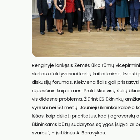
Renginyje lankęsis Žemės ūkio rūmų vicepirmini
skirtas efektyvesnei kartų kaitai kaime, kviesti 
diskusijų forumas. Kiekviena šalis gali pristaty
rūpesčiais kaip ir mes. Praktiškai visų šalių ū
vis didesne problema. Žiūrint ES ūkininkų amžia
vyresni nei 50 metų. Jaunieji ūkininkai kalbėjo
lėšas, kaip dėlioti prioritetus, kad į agroversl
ūkininkams būtų sudarytos sąlygos įsigyti ar b
svarbu“, – įsitikinęs A. Baravykas.