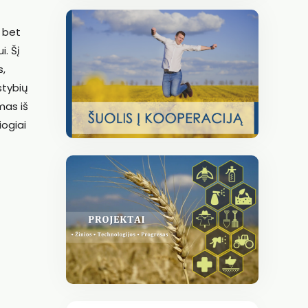
, bet
i. Šį
s,
stybių
mas iš
iogiai