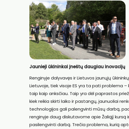
Jaunieji ūkininkai įneštų daugiau inovacijų
Renginyje dalyvavęs ir Lietuvos jaunųjų ūkinink
Lietuvoje, tiek visoje ES yra ta pati problema 
taip kaip anksčiau. Taip yra dėl paprastos pri
kiek reikia skirti laiko ir pastangų, jaunuoliai r
technologijos gali palengvinti mūsų darbą, pa
renginyje daug diskutavome apie Žaliąjį kursą i
pasilengvinti darbą. Trečia problema, kurią ap