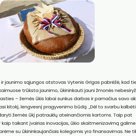
ų ir jaunimo sąjungos atstovas Vytenis Grigas pabrėžė, kad ti
– kaimuose trūksta jaunimo, ūkininkauti jauni žmonės nebesiry
ežasties – žemės ūkis labai sunkus darbas ir pamačius savo ak
enkasi kitokį, lengvesnį pragyvenimo būdą. „Dėl to svarbu kalbėti
daryti žemės ūkį patrauklų ateinančiomis kartoms. Taip pat
r kaip taikant įvairias inovacijas, ūkio skaitmenizavimą galim
tarėme su ūkininkaujančiais kolegomis yra finansavimas. Ne ti