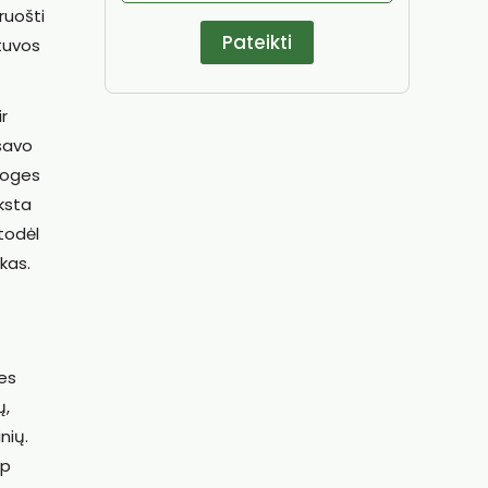
ruošti
etuvos
r
 savo
nuoges
yksta
 todėl
kas.
es
ų,
nių.
ip