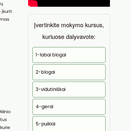
kų
 įkurti
domas
Įvertinkite mokymo kursus,
kuriuose dalyvavote:
1-labai blogai
2-blogai
3-vidutiniškai
4-gerai
klinio
ntus
5-puikiai
kurie