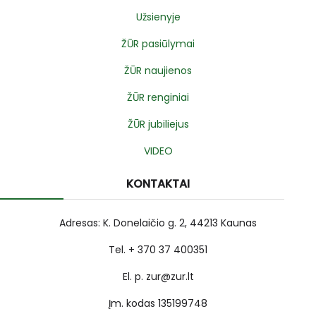
Užsienyje
ŽŪR pasiūlymai
ŽŪR naujienos
ŽŪR renginiai
ŽŪR jubiliejus
VIDEO
KONTAKTAI
Adresas: K. Donelaičio g. 2, 44213 Kaunas
Tel. + 370 37 400351
El. p. zur@zur.lt
Įm. kodas 135199748