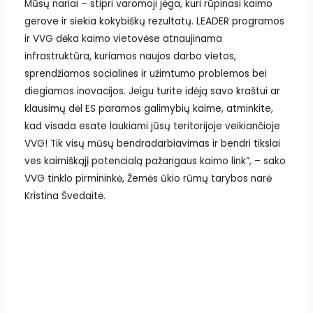
Mūsų nariai – stipri varomoji jėga, kuri rūpinasi kaimo
gerove ir siekia kokybiškų rezultatų. LEADER programos
ir VVG dėka kaimo vietovėse atnaujinama
infrastruktūra, kuriamos naujos darbo vietos,
sprendžiamos socialinės ir užimtumo problemos bei
diegiamos inovacijos. Jeigu turite idėją savo kraštui ar
klausimų dėl ES paramos galimybių kaime, atminkite,
kad visada esate laukiami jūsų teritorijoje veikiančioje
VVG! Tik visų mūsų bendradarbiavimas ir bendri tikslai
ves kaimiškąjį potencialą pažangaus kaimo link“, – sako
VVG tinklo pirmininkė, Žemės ūkio rūmų tarybos narė
Kristina Švedaitė.