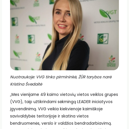
Nuotraukoje: VVG tinko pirmininkė, ŽŪR tarybos narė
Kristina Švedaitė
„Mes vienijame 49 kaimo vietovių vietos veiklos grupes
(VVG), taip užtikrindami sėkmingą LEADER iniciatyvos
įgyvendinimą. VVG veikia kiekvienoje kaimiškoje
savivaldybės teritorijoje ir skatina vietos
bendruomenės, verslo ir valdžios bendradarbiavimą.