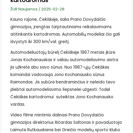
kartodromas
ŽUR Naujienos
/
2025-02-28
Kauno rajone, Čekiškėje, šalia Prano Dovydaičio
gimnazijos, įrengtas tarptautiniams reikalavimams
atitinkantis kartodromas. Automobilių modeliai čia gali
išvystyti iki 300 km/val. greitį.
Automodeliuotojų būrelį Čekiškėje 1967 metais įkūrė
Jonas Kochanauskas ir vėliau automodeliavimo aistra
jis užkrėtė abu savo sūnus. Nuo 1987-ųjų Čekiškės
komandai vadovauja Jono Kochanausko sūnus
Raimondas. Jis subūrė bendraminčius ir neleido tėvo
įžiebtai automodeliavimo liepsnelei užgesti. Todėl
Čekiškės kartodromui suteiktas Jono Kochanausko
vardas.
Video filme mintimis dalinasi Prano Dovydaičio
gimnazijos direktorius Ričardas Saltonas ir pavaduotoja
Laimutė Rutkauskienė bei Greičio modelių sporto klubo