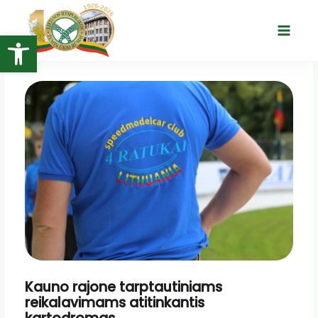
Pereiti
prie
Open toolbar
Main
turinio
Menu
Kauno rajone tarptautiniams
reikalavimams atitinkantis