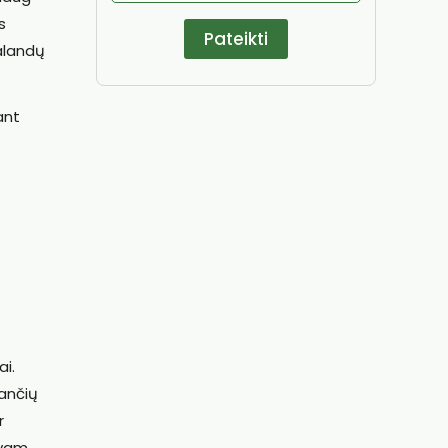
s
alandų
ant
ai.
iančių
r
yvam