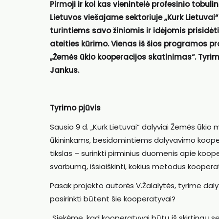
Pirmoji ir kol kas vienintelė profesinio tobu
Lietuvos viešajame sektoriuje „Kurk Lietuvai
turintiems savo žiniomis ir idėjomis prisidėt
ateities kūrimo. Vienas iš šios programos pr
„Žemės ūkio kooperacijos skatinimas“. Tyrimą
Jankus.
Tyrimo pjūvis
Sausio 9 d. „Kurk Lietuvai“ dalyviai Žemės ūkio
ūkininkams, besidomintiems dalyvavimo kooper
tikslas – surinkti pirminius duomenis apie koop
svarbumą, išsiaiškinti, kokius metodus kooperat
Pasak projekto autorės V.Žalalytės, tyrime dal
pasirinkti būtent šie kooperatyvai?
„Siekėme, kad kooperatyvai būtų iš skirtingų se