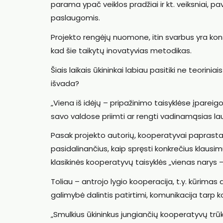
parama ypač veiklos pradžiai ir kt. veiksniai, 
paslaugomis.
Projekto rengėjų nuomone, itin svarbus yra kon
kad šie taikytų inovatyvias metodikas.
Šiais laikais ūkininkai labiau pasitiki ne teorini
išvada?
„Viena iš idėjų – pripažinimo taisyklėse įparei
savo valdose priimti ar rengti vadinamąsias lau
Pasak projekto autorių, kooperatyvai paprastai
pasidalinančius, kaip spręsti konkrečius klausi
klasikinės kooperatyvų taisyklės „vienas narys 
Toliau – antrojo lygio kooperacija, t.y. kūrima
galimybė dalintis patirtimi, komunikacija tarp k
„Smulkius ūkininkus jungiančių kooperatyvų tr