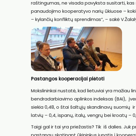
raštingumas, ne visada pavyksta susitarti, kas 
panaudojimo kooperatyvo narių ūkiuose – kokia
– kylančių konfliktų sprendimas“, – sakė V.Žalal
Pastangos kooperacijai plėtoti
Mokslininkai nustatė, kad lietuviai yra mažiau l
bendradarbiavimo aplinkos indeksas (BAI), įvertin
siekia 0,48, o štai šaltųjų skandinavų suomių ir 
latvių – 0,4, ispanų, italų, vengrų bei kroatų – 
Taigi gal ir tai yra priežastis? Tik iš dalies. J
pastangų skatinant ūkininkus jungtis į kooperat