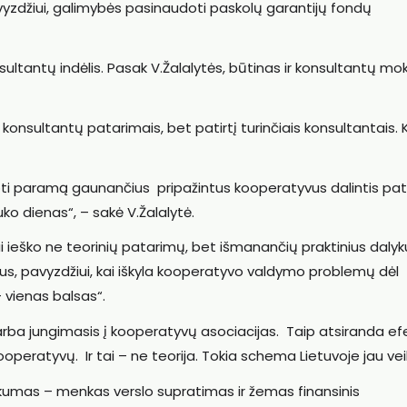
pavyzdžiui, galimybės pasinaudoti paskolų garantijų fondų
sultantų indėlis. Pasak V.Žalalytės, būtinas ir konsultantų m
ais konsultantų patarimais, bet patirtį turinčiais konsultantais. 
goti paramą gaunančius pripažintus kooperatyvus dalintis pati
ko dienas“, – sakė V.Žalalytė.
 ieško ne teorinių patarimų, bet išmanančių praktinius dalyk
mus, pavyzdžiui, kai iškyla kooperatyvo valdymo problemų dėl
– vienas balsas“.
s arba jungimasis į kooperatyvų asociacijas. Taip atsiranda ef
ooperatyvų. Ir tai – ne teorija. Tokia schema Lietuvoje jau vei
ūkumas – menkas verslo supratimas ir žemas finansinis