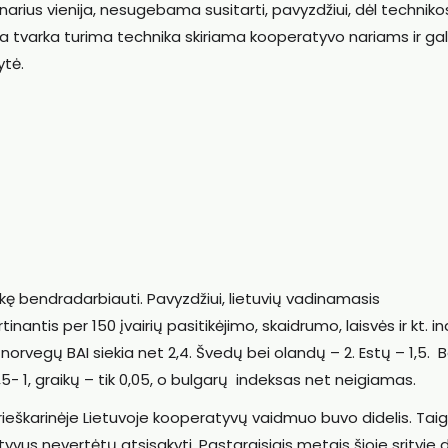
narius vienija, nesugebama susitarti, pavyzdžiui, dėl techniko
 tvarka turima technika skiriama kooperatyvo nariams ir gal
ytė.
inkę bendradarbiauti. Pavyzdžiui, lietuvių vadinamasis
antis per 150 įvairių pasitikėjimo, skaidrumo, laisvės ir kt. i
norvegų BAI siekia net 2,4. Švedų bei olandų – 2. Estų – 1,5. B
0,5- 1, graikų – tik 0,05, o bulgarų indeksas net neigiamas.
uk prieškarinėje Lietuvoje kooperatyvų vaidmuo buvo didelis. Taig
yvus nevertėtų atsisakyti. Pastaraisiais metais šioje srityje