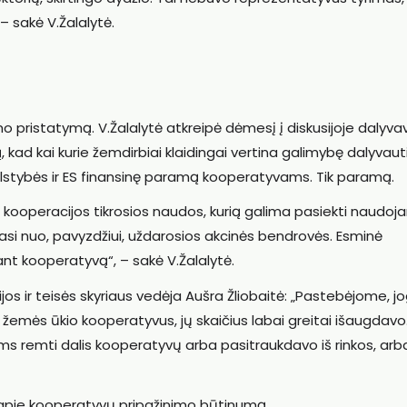
 sakė V.Žalalytė.
rimo pristatymą. V.Žalalytė atkreipė dėmesį į diskusijoje dalyva
d kai kurie žemdirbiai klaidingai vertina galimybę dalyvaut
lstybės ir ES finansinę paramą kooperatyvams. Tik paramą.
ti kooperacijos tikrosios naudos, kurią galima pasiekti naudoja
kiriasi nuo, pavyzdžiui, uždarosios akcinės bendrovės. Esminė
nt kooperatyvą“, – sakė V.Žalalytė.
os ir teisės skyriaus vedėja Aušra Žliobaitė: „Pastebėjome, jo
 žemės ūkio kooperatyvus, jų skaičius labai greitai išaugdavo. 
ms remti dalis kooperatyvų arba pasitraukdavo iš rinkos, arb
a apie kooperatyvų pripažinimo būtinumą.