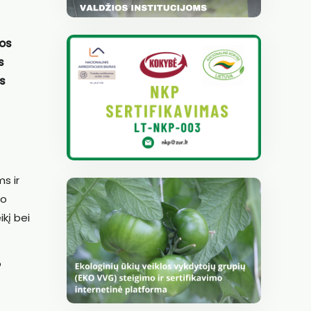
vos
s
as
s ir
Jo
kį bei
o