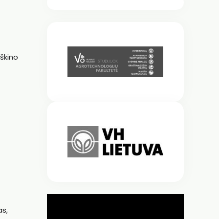
škino
as,