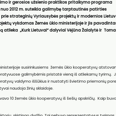
linimo ir gerosios užsienio praktikos pritaikymo programa
“ nuo 2012 m. suteikia galimybę tarptautinės patirties
i prie strateginių Vyriausybės projektų ir modernios Lietu
ojektų vykdomas Žemės ūkio ministerijoje ir jis pavadinta
 atlieka „Kurk Lietuvai“ dalyviai Vėjūna Žalalytė ir Tom
 ministerijoje susirinkusiems žemės ūkio kooperatyvų atstovam
atyvuose galimybėmis pristatė vieną iš atliekamų tyrimų. 
eratyvų valdymo iššūkius ir nustatyti švietimo priemonių porei
yvai naudoja žinių sklaidoje.
yvavo 10 žemės ūkio kooperatyvų iš šešių apskričių. Kaip buv
ktorių, skirtingo dydžio. Tai nebuvo reprezentatyvus tyrimas,