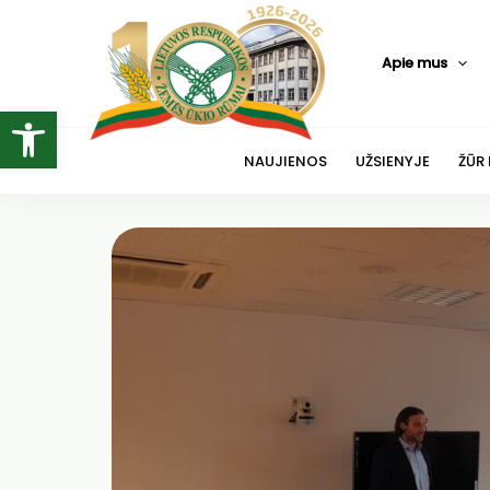
Pereiti
prie
Apie mus
turinio
Open toolbar
NAUJIENOS
UŽSIENYJE
ŽŪR