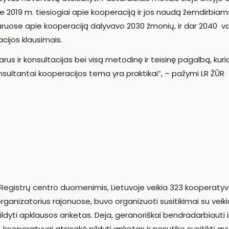
 2019 m. tiesiogiai apie kooperaciją ir jos naudą žemdirbiam
ruose apie kooperaciją dalyvavo 2030 žmonių, ir dar 2040 v
cijos klausimais.
us ir konsultacijas bei visą metodinę ir teisinę pagalbą, kuri
nsultantai kooperacijos tema yra praktikai”, – pažymi LR ŽŪR
Registrų centro duomenimis, Lietuvoje veikia 323 kooperatyv
organizatorius rajonuose, buvo organizuoti susitikimai su veik
ldyti apklausos anketas. Deja, geranoriškai bendradarbiauti i
4 kooperatyvai atsisakė pildyti anketas ir nesutiko susitikti g