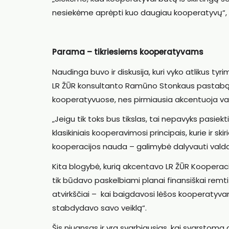
nesiekėme aprėpti kuo daugiau kooperatyvų“, –
Parama – tikriesiems kooperatyvams
Naudinga buvo ir diskusija, kuri vyko atlikus ty
LR ŽŪR konsultanto Ramūno Stonkaus pastabą, ka
kooperatyvuose, nes pirmiausia akcentuoja va
„Jeigu tik toks bus tikslas, tai nepavyks pasiek
klasikiniais kooperavimosi principais, kurie ir s
kooperacijos nauda – galimybė dalyvauti valda
Kita blogybė, kurią akcentavo LR ŽŪR Kooperacij
tik būdavo paskelbiami planai finansiškai remti
atvirkščiai – kai baigdavosi lėšos kooperatyva
stabdydavo savo veiklą“.
Šis niuansas ir yra svarbiausias, kai svarstom