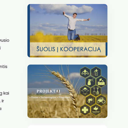
vusio
i
ntis
g kai
Ir
a