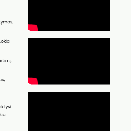
okymas,
Kokia
rtimi,
us,
ektyvi
kia.