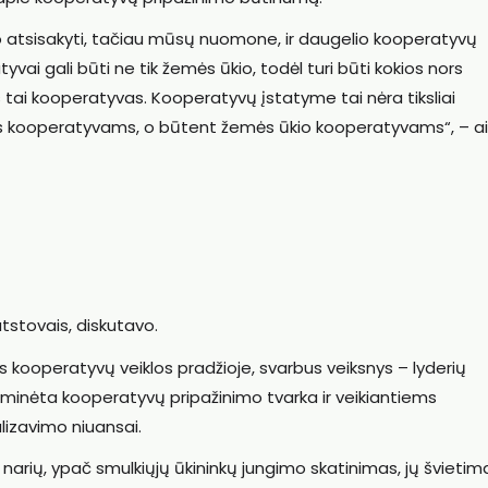
 atsisakyti, tačiau mūsų nuomone, ir daugelio kooperatyvų
tyvai gali būti ne tik žemės ūkio, todėl turi būti kokios nors
s tai kooperatyvas. Kooperatyvų įstatyme tai nėra tiksliai
s kooperatyvams, o būtent žemės ūkio kooperatyvams“, – ai
atstovais, diskutavo.
s kooperatyvų veiklos pradžioje, svarbus veiksnys – lyderių
minėta kooperatyvų pripažinimo tvarka ir veikiantiems
izavimo niuansai.
u narių, ypač smulkiųjų ūkininkų jungimo skatinimas, jų švietim