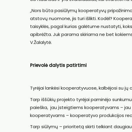
„Nors būta pasiūlymų kooperatyvų pripažinimo
atstovų nuomone, jis turi išlikti. Kodėl? Koopera
taisyklės, pagal kurias galėtume nustatyti, kok
apibrėžta. Juk parama skiriama ne bet kokiem
V.Žalalytė.
Prievolė dalytis patirtimi
Tyrėjai lankėsi kooperatyvuose, kalbėjosi su jų 
Tarp iššūkių projekto tyrėjai paminėjo sunkumu
paieška, jau įsteigtiems kooperatyvams – jau 
kooperatyvams – kooperatyvo produkcijos real
Tarp siūlymų – prioritetą skirti telkiant daugia