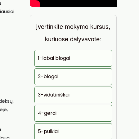
s
iausiai
Įvertinkite mokymo kursus,
kuriuose dalyvavote:
1-labai blogai
2-blogai
3-vidutiniškai
ndeksų,
eje,
4-gerai
i
5-puikiai
 daug