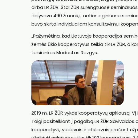
dirba LR ŽŪR. Štai ŽŪR surengtuose seminaruose
dalyvavo 490 žmonių, netiesioginiuose semina
buvo skirta individualiam konsultavimui koopera
„Pažymėtina, kad Lietuvoje kooperacijos seminar
žemės ūkio kooperatyvus teikia tik LR ŽŪR, o ko
teisininkas Modestas Rezgys.
2019 m. LR ŽŪR vykdė kooperatyvų apklausą. VĮ 
Taigi pasitelkiant į pagalbą LR ŽŪR Savivaldos 
kooperatyvų vadovais ir atstovais prašant užpi
užpildyti anketas sutiko tik 102 kooperatyvai. 7