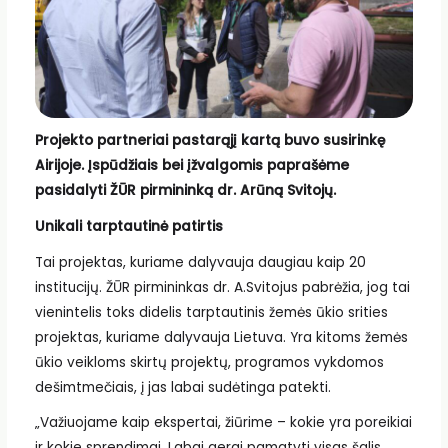
Projekto partneriai pastarąjį kartą buvo susirinkę
Airijoje. Įspūdžiais bei įžvalgomis paprašėme
pasidalyti ŽŪR pirmininką dr. Arūną Svitojų.
Unikali tarptautinė patirtis
Tai projektas, kuriame dalyvauja daugiau kaip 20
institucijų. ŽŪR pirmininkas dr. A.Svitojus pabrėžia, jog tai
vienintelis toks didelis tarptautinis žemės ūkio srities
projektas, kuriame dalyvauja Lietuva. Yra kitoms žemės
ūkio veikloms skirtų projektų, programos vykdomos
dešimtmečiais, į jas labai sudėtinga patekti.
„Važiuojame kaip ekspertai, žiūrime – kokie yra poreikiai
ir kokie sprendimai. Labai gerai pamatyti visas šalis,