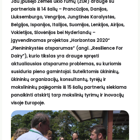
Jau įpusėjo Žemės ūkio rūmų (ŽŪR) drauge su
partneriais iš 14 šalių – Prancūzijos, Danijos,
Liuksemburgo, Vengrijos, Jungtinės Karalystės,
Belgijos, Ispanijos, Italijos, Suomijos, Lenkijos, Airijos,
Vokietijos, Slovėnijos bei Nyderlandų –
įgyvendinamas projektas „Horizontas 2020“
„Pienininkystės atsparumas“ (angl. „Resilience For
Dairy“), kurio tikslas yra drauge spręsti
aktualiausias atsparumo problemas, su kuriomis
susiduria pieno gamintojai. Sutelktomis ūkininkų,
ūkininkų organizacijų, konsultantų, tyrėjų ir
mokslininkų pajėgomis iš 15 šalių partnerių siekiama
panaikinti atskirtį tarp mokslinių tyrimų ir inovacijų
visoje Europoje.