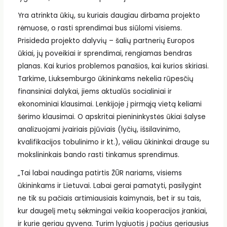
Yra atrinkta ūkių, su kuriais daugiau dirbama projekto
rėmuose, o rasti sprendimai bus siūlomi visiems.
Prisideda projekto dalyvių – šalių partnerių Europos
ūkiai, jų poveikiai ir sprendimai, rengiamas bendras
planas. Kai kurios problemos panašios, kai kurios skiriasi.
Tarkime, Liuksemburgo ūkininkams nekelia rūpesčių
finansiniai dalykai, jiems aktualūs socialiniai ir
ekonominiai klausimai. Lenkijoje į pirmąją vietą keliami
šėrimo klausimai. O apskritai pienininkystės ūkiai šalyse
analizuojami įvairiais pjūviais (lyčių, išsilavinimo,
kvalifikacijos tobulinimo ir kt.), vėliau ūkininkai drauge su
mokslininkais bando rasti tinkamus sprendimus.
„Tai labai naudinga patirtis ŽŪR nariams, visiems
ūkininkams ir Lietuvai. Labai gerai pamatyti, pasilygint
ne tik su pačiais artimiausiais kaimynais, bet ir su tais,
kur daugelį metų sėkmingai veikia kooperacijos įrankiai,
ir kurie geriau gyvena. Turim lygiuotis į pačius geriausius