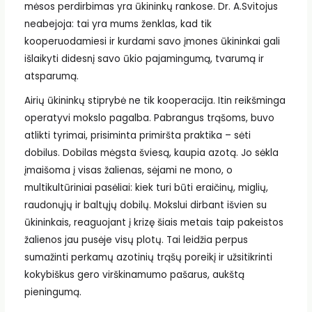
mėsos perdirbimas yra ūkininkų rankose. Dr. A.Svitojus
neabejoja: tai yra mums ženklas, kad tik
kooperuodamiesi ir kurdami savo įmones ūkininkai gali
išlaikyti didesnį savo ūkio pajamingumą, tvarumą ir
atsparumą.
Airių ūkininkų stiprybė ne tik kooperacija. Itin reikšminga
operatyvi mokslo pagalba. Pabrangus trąšoms, buvo
atlikti tyrimai, prisiminta primiršta praktika – sėti
dobilus. Dobilas mėgsta šviesą, kaupia azotą. Jo sėkla
įmaišoma į visas žalienas, sėjami ne mono, o
multikultūriniai pasėliai: kiek turi būti eraičinų, miglių,
raudonųjų ir baltųjų dobilų. Mokslui dirbant išvien su
ūkininkais, reaguojant į krizę šiais metais taip pakeistos
žalienos jau pusėje visų plotų. Tai leidžia perpus
sumažinti perkamų azotinių trąšų poreikį ir užsitikrinti
kokybiškus gero virškinamumo pašarus, aukštą
pieningumą.