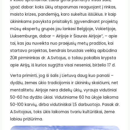
ypač dabar: koks ūkių atsparumas reaguojant į rinkas,
maisto krizes, pandemiją, karo sukeltus iššūkius. Ir kaip
ūkininkams pavyksta prisitaikyti. Įgyvendinant projektą
mūsų ekspertų grupės jau lankėsi Belgijoje, Vokietijoje,
Liuksemburge, dabar – Airijoje ir Šiaurės Airijoje“, – apie
tai, kas jau nuveikta nuo praėjusių metų pradžios, kai
startavo projektas, bendrais bruožais veiklą apibūdina
ŽŪR pirmininkas dr. A.Svitojus, o toliau pokalbis krypsta
apie Airiją, iš kurios sugrįžta visai neseniai, birželio 17 d.
Verta priminti, jog ši šalis į Lietuvą daug kuo panaši –
dydžiu, žemės ūkio tradicijomis ir ūkininkų skaičiumi, net
mentalitetu. Airijoje nėra didelių ūkių, vyrauja vidutiniai
50-60 ha dydžio ūkiai. Vidutiniame 60 ha ūkyje laikoma
50-100 karvių, dirba vidutiniškai 1,5 darbuotojo. Pasak dr.
A.Svitojaus, toks ūkis laikomas tvariu kultūriškai, žemė
labiau prižiūrima.