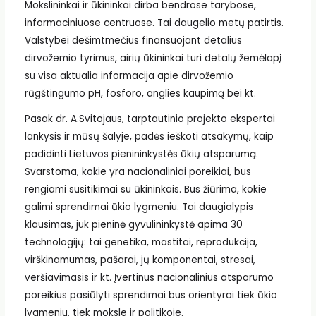
Mokslininkai ir ūkininkai dirba bendrose tarybose,
informaciniuose centruose. Tai daugelio metų patirtis.
Valstybei dešimtmečius finansuojant detalius
dirvožemio tyrimus, airių ūkininkai turi detalų žemėlapį
su visa aktualia informacija apie dirvožemio
rūgštingumo pH, fosforo, anglies kaupimą bei kt.
Pasak dr. A.Svitojaus, tarptautinio projekto ekspertai
lankysis ir mūsų šalyje, padės ieškoti atsakymų, kaip
padidinti Lietuvos pienininkystės ūkių atsparumą.
Svarstoma, kokie yra nacionaliniai poreikiai, bus
rengiami susitikimai su ūkininkais. Bus žiūrima, kokie
galimi sprendimai ūkio lygmeniu. Tai daugialypis
klausimas, juk pieninė gyvulininkystė apima 30
technologijų: tai genetika, mastitai, reprodukcija,
virškinamumas, pašarai, jų komponentai, stresai,
veršiavimasis ir kt. Įvertinus nacionalinius atsparumo
poreikius pasiūlyti sprendimai bus orientyrai tiek ūkio
lygmeniu, tiek moksle ir politikoje.