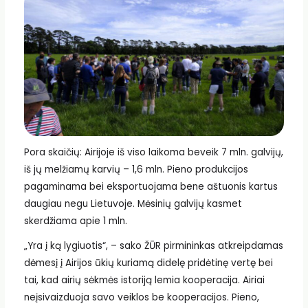
Pora skaičių: Airijoje iš viso laikoma beveik 7 mln. galvijų,
iš jų melžiamų karvių – 1,6 mln. Pieno produkcijos
pagaminama bei eksportuojama bene aštuonis kartus
daugiau negu Lietuvoje. Mėsinių galvijų kasmet
skerdžiama apie 1 mln.
„Yra į ką lygiuotis“, – sako ŽŪR pirmininkas atkreipdamas
dėmesį į Airijos ūkių kuriamą didelę pridėtinę vertę bei
tai, kad airių sėkmės istoriją lemia kooperacija. Airiai
neįsivaizduoja savo veiklos be kooperacijos. Pieno,