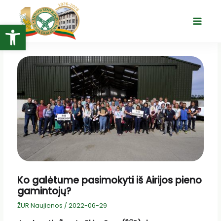
Pereiti
prie
Open toolbar
Main
turinio
Menu
Ko galėtume pasimokyti iš Airijos pieno
gamintojų?
ŽUR Naujienos
/
2022-06-29