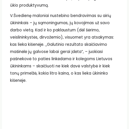
ūkio produktyvumą.
V.Švedienę maloniai nustebino bendravimas su airių
ūkininkais – jų sąmoningumas, jų kovojimas už savo
darbo vietą. Kad ir ko paklaustum (dėl šėrimo,
veislininkystės, dirvožemio), visuomet yra atsakymas:
kas lieka kišenėje. „Galutinio rezultato skaičiavimo
mašinėlė jų galvose labai gerai įdėta“, – juokiasi
pašnekovė to paties linkėdama ir kolegoms Lietuvos
ūkininkams – skaičiuoti ne kiek davė valstybė ir kiek
tonų primelžė, kokia litro kaina, o kas lieka ūkininko
kišenėje.