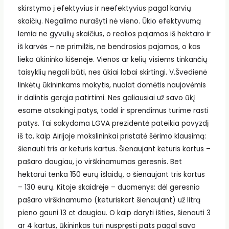
skirstymo į efektyvius ir neefektyvius pagal karvių
skaičių. Negalima nurašyti nė vieno. Ūkio efektyvumą
lemia ne gyvulių skaičius, o realios pajamos iš hektaro ir
iš karvės – ne primilžis, ne bendrosios pajamos, o kas
lieka ūkininko kišenėje. Vienos ar kelių visiems tinkančių
taisyklių negali būti, nes ūkiai labai skirtingi. V.Švedienė
linkėtų ūkininkams mokytis, nuolat domėtis naujovėmis
ir dalintis gerąja patirtimi. Nes galiausiai už savo ūkį
esame atsakingi patys, todėl ir sprendimus turime rasti
patys. Tai sakydama LGVA prezidentė pateikia pavyzdį
iš to, kaip Airijoje mokslininkai pristatė šėrimo klausimą:
šienauti tris ar keturis kartus. Šienaujant keturis kartus –
pašaro daugiau, jo virškinamumas geresnis. Bet
hektarui tenka 150 eurų išlaidų, o šienaujant tris kartus
– 130 eurų. Kitoje skaidrėje – duomenys: dėl geresnio
pašaro virškinamumo (keturiskart šienaujant) už litrą
pieno gauni 13 ct daugiau. O kaip daryti išties, šienauti 3
ar 4 kartus, ūkininkas turi nuspręsti pats pagal savo