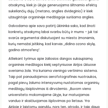
atsakymą, kiek jo ūkyje generuojama šiltnamio efektą
sukeliančių dujų (metano, anglies dvideginio) ir kiek
užaugintoje organinėje medžiagoje surišama anglies.
Galvodama apie savo patirtį ūkininkė sako, kad žinoti
konkretų atsakymą labai svarbu būtų ir mums – juk tai
svarūs argumentai diskutuojant su miesto žmonėmis,
kurių nemažai įsitikinę, kad karvės „didina ozono skylę,
gadina atmosferą“.
Atliekant tyrimus apie žaliosios dangos sukaupiamą
organinės medžiagos kiekį septyniuose Airijos ūkiuose
sveriama žolė. Yra kuriama vieninga vertinimo sistema.
Taip pat panaudojamos aerofotografinės nuotraukos,
pagal pievų žalumo intensyvumą nustatomas organinių
medžiagų išsiplovimas iš dirvožemio. „Buvom vieno
universiteto mokomajame ūkyje, kur matuojamas
vanduo ir skaičiuojamas išplovimas po lietaus. Yra
Airijoje ir laistomų ganyklų, nors ten, atrodo, ir taip daug