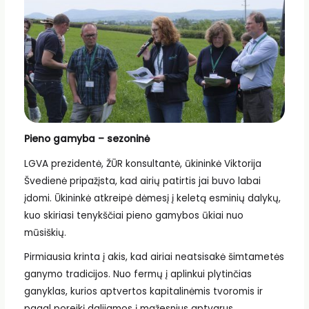
Pieno gamyba – sezoninė
LGVA prezidentė, ŽŪR konsultantė, ūkininkė Viktorija
Švedienė pripažįsta, kad airių patirtis jai buvo labai
įdomi. Ūkininkė atkreipė dėmesį į keletą esminių dalykų,
kuo skiriasi tenykščiai pieno gamybos ūkiai nuo
mūsiškių.
Pirmiausia krinta į akis, kad airiai neatsisakė šimtametės
ganymo tradicijos. Nuo fermų į aplinkui plytinčias
ganyklas, kurios aptvertos kapitalinėmis tvoromis ir
pagal poreikį dalijamos į mažesnius aptvarus