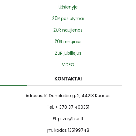
Užsienyje
ŽŪR pasiūlymai
ŽŪR naujienos
ŽŪR renginiai
ŽŪR jubiliejus
VIDEO
KONTAKTAI
Adresas: K. Donelaičio g. 2, 44213 Kaunas
Tel. + 370 37 400351
El. p. zur@zur.lt
Įm. kodas 135199748