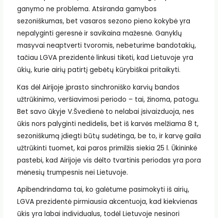
ganymo ne problema. Atsiranda gamybos
sezoniškumas, bet vasaros sezono pieno kokybė yra
nepalyginti geresnė ir savikaina mažesnė. Ganyklų
masyvai neaptverti tvoromis, nebeturime bandotakių,
tačiau LGVA prezidentė linkusi tikėti, kad Lietuvoje yra
ūkių, kurie airių patirtį gebėtų kūrybiškai pritaikyti.
Kas dėl Airijoje įprasto sinchroniško karvių bandos
užtrūkinimo, veršiavimosi periodo – tai, žinoma, patogu.
Bet savo ūkyje V.Švedienė to nelabai įsivaizduoja, nes
ūkis nors palyginti nedidelis, bet iš karvės melžiama 8 t,
sezoniškumą įdiegti būtų sudėtinga, be to, ir karvę gaila
užtrūkinti tuomet, kai paros primilžis siekia 25 l. Ūkininkė
pastebi, kad Airijoje vis dėlto tvartinis periodas yra pora
mėnesių trumpesnis nei Lietuvoje.
Apibendrindama tai, ko galėtume pasimokyti iš airių,
LGVA prezidentė pirmiausia akcentuoja, kad kiekvienas
ūkis yra labai individualus, todėl Lietuvoje nesinori