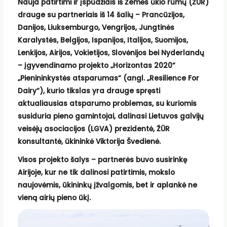
Nauja patirtimi ir įspūdžiais iš Žemės ūkio rūmų (ŽŪR)
drauge su partneriais iš 14 šalių – Prancūzijos,
Danijos, Liuksemburgo, Vengrijos, Jungtinės
Karalystės, Belgijos, Ispanijos, Italijos, Suomijos,
Lenkijos, Airijos, Vokietijos, Slovėnijos bei Nyderlandų
– įgyvendinamo projekto „Horizontas 2020“
„Pienininkystės atsparumas“ (angl. „Resilience For
Dairy“), kurio tikslas yra drauge spręsti
aktualiausias atsparumo problemas, su kuriomis
susiduria pieno gamintojai, dalinasi
Lietuvos galvijų
veisėjų asociacijos (LGVA) prezidentė, ŽŪR
konsultantė, ūkininkė Viktorija Švedienė.
Visos projekto šalys – partnerės buvo susirinkę
Airijoje, kur ne tik dalinosi patirtimis, mokslo
naujovėmis, ūkininkų įžvalgomis, bet ir aplankė ne
vieną airių pieno ūkį.