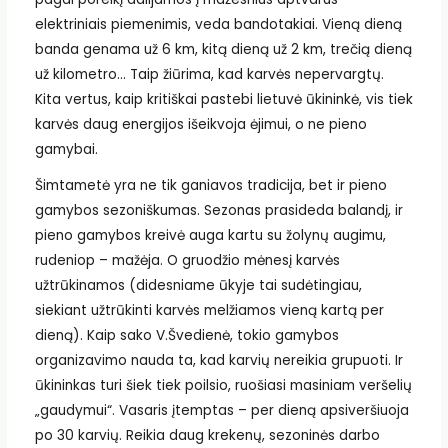
elektriniais piemenimis, veda bandotakiai. Vieną dieną
banda genama už 6 km, kitą dieną už 2 km, trečią dieną
už kilometro… Taip žiūrima, kad karvės nepervargtų.
Kita vertus, kaip kritiškai pastebi lietuvė ūkininkė, vis tiek
karvės daug energijos išeikvoja ėjimui, o ne pieno
gamybai.
Šimtametė yra ne tik ganiavos tradicija, bet ir pieno
gamybos sezoniškumas. Sezonas prasideda balandį, ir
pieno gamybos kreivė auga kartu su žolynų augimu,
rudeniop – mažėja. O gruodžio mėnesį karvės
užtrūkinamos (didesniame ūkyje tai sudėtingiau,
siekiant užtrūkinti karvės melžiamos vieną kartą per
dieną). Kaip sako V.Švedienė, tokio gamybos
organizavimo nauda ta, kad karvių nereikia grupuoti. Ir
ūkininkas turi šiek tiek poilsio, ruošiasi masiniam veršelių
„gaudymui“. Vasaris įtemptas – per dieną apsiveršiuoja
po 30 karvių. Reikia daug krekenų, sezoninės darbo