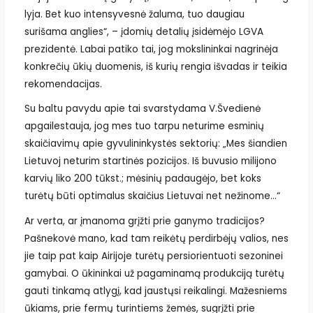
lyja. Bet kuo intensyvesnė žaluma, tuo daugiau
surišama anglies“, – įdomių detalių įsidėmėjo LGVA
prezidentė. Labai patiko tai, jog mokslininkai nagrinėja
konkrečių ūkių duomenis, iš kurių rengia išvadas ir teikia
rekomendacijas.
Su baltu pavydu apie tai svarstydama V.Švedienė
apgailestauja, jog mes tuo tarpu neturime esminių
skaičiavimų apie gyvulininkystės sektorių: „Mes šiandien
Lietuvoj neturim startinės pozicijos. Iš buvusio milijono
karvių liko 200 tūkst.; mėsinių padaugėjo, bet koks
turėtų būti optimalus skaičius Lietuvai net nežinome…“
Ar verta, ar įmanoma grįžti prie ganymo tradicijos?
Pašnekovė mano, kad tam reikėtų perdirbėjų valios, nes
jie taip pat kaip Airijoje turėtų persiorientuoti sezoninei
gamybai. O ūkininkai už pagaminamą produkciją turėtų
gauti tinkamą atlygį, kad jaustųsi reikalingi. Mažesniems
ūkiams, prie fermų turintiems žemės, sugrįžti prie