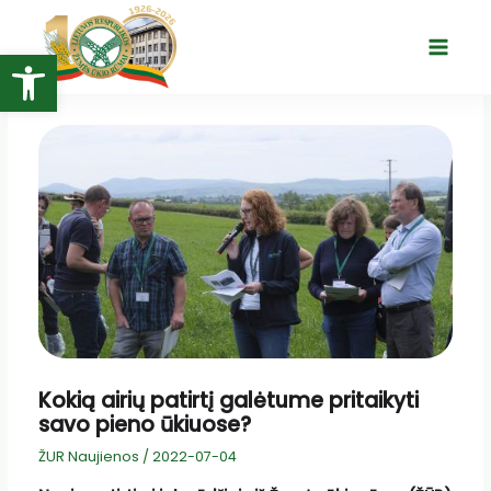
Pereiti
prie
Open toolbar
Main
turinio
Menu
Kokią airių patirtį galėtume pritaikyti
savo pieno ūkiuose?
ŽUR Naujienos
/
2022-07-04