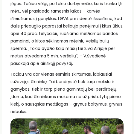
jėgos. Tačiau vėlgi, po tokio darbymečio, kuris trunka 1,5
mėn., vėl prasideda ramesnis laikas – karvės
išleidžiamos į ganyklas. LGVA prezidentė išsiaiškino, kad
dalis prieauglio paprastai keliauja penėjimui į kitus ūkius,
apie 40 proc. telyčaičių ruošiama melžiamos bandos
pamainai, o kitos sėklinamos mėsinių veislių bulių
sperma. „Tokio dydžio kaip mūsų Lietuva Airijoje per
metus atvedama 5 mln. veršelių“, – V.Švedienė
pasakoja apie airiškąjį pavyzdį.
Tačiau yra dar vienas esminis skirtumas, labiausiai
sužavėjęs ūkininkę. Tai bendrystė tiek tarp mokslo ir
gamybos, tiek ir tarp pieno gamintojų bei perdirbėjų.
Įdomu, kad ūkininkams mokama ne už pristatytą pieno
kiekį, o sausąsias medžiagas – grynus baltymus, grynus
riebalus.