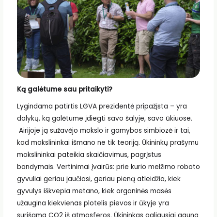
Ką galėtume sau pritaikyti?
Lygindama patirtis LGVA prezidentė pripažįsta – yra
dalykų, ką galėtume įdiegti savo šalyje, savo ūkiuose.
Airijoje ją sužavėjo mokslo ir gamybos simbiozė ir tai,
kad mokslininkai išmano ne tik teoriją. Ūkininkų prašymu
mokslininkai pateikia skaičiavimus, pagrįstus
bandymais. Vertinimai įvairūs: prie kurio melžimo roboto
gyvuliai geriau jaučiasi, geriau pieną atleidžia, kiek
gyvulys iškvepia metano, kiek organinės masės
užaugina kiekvienas plotelis pievos ir ūkyje yra
surišama CO2 iš atmosferos. Ūkininkas galiausiai gauna