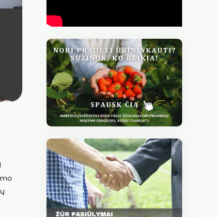
l
ismo
nų