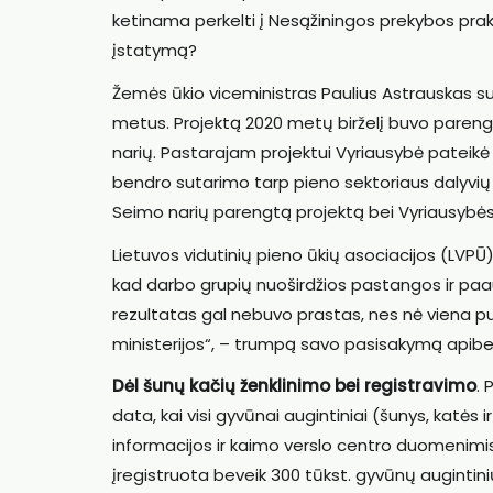
ketinama perkelti į Nesąžiningos prekybos pra
įstatymą?
Žemės ūkio viceministras Paulius Astrauskas s
metus. Projektą 2020 metų birželį buvo parengu
narių. Pastarajam projektui Vyriausybė pateikė
bendro sutarimo tarp pieno sektoriaus dalyvių 
Seimo narių parengtą projektą bei Vyriausybės
Lietuvos vidutinių pieno ūkių asociacijos (LVP
kad darbo grupių nuoširdžios pastangos ir paau
rezultatas gal nebuvo prastas, nes nė viena pus
ministerijos“, – trumpą savo pasisakymą apibe
Dėl šunų kačių ženklinimo bei registravimo
.
data, kai visi gyvūnai augintiniai (šunys, katės ir
informacijos ir kaimo verslo centro duomenimis,
įregistruota beveik 300 tūkst. gyvūnų augint