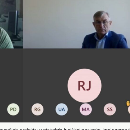
giaverčiais projektų vystytojais, ir aiškiai pasisako, kad energet