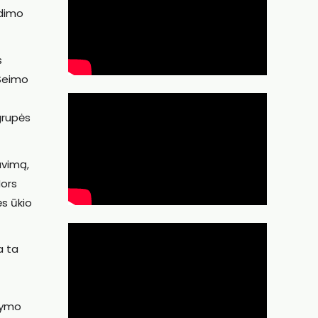
udimo
s
 Seimo
grupės
avimą,
Nors
ės ūkio
a ta
tymo