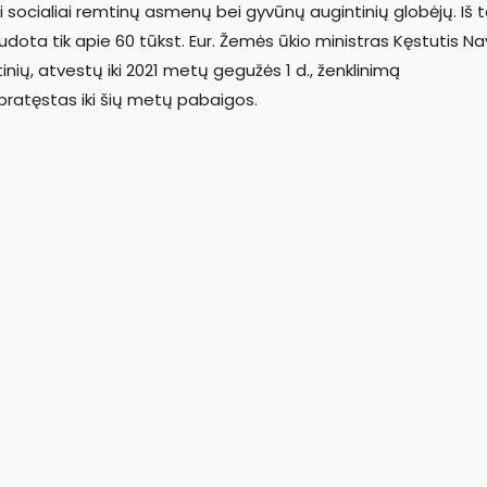
ai socialiai remtinų asmenų bei gyvūnų augintinių globėjų. Iš
udota tik apie 60 tūkst. Eur. Žemės ūkio ministras Kęstutis Na
ių, atvestų iki 2021 metų gegužės 1 d., ženklinimą
pratęstas iki šių metų pabaigos.