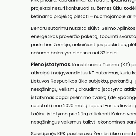
projektai neturi konkuruoti su žemės ūkiu, todėl
ketinama projektą plėtoti – nuomojamoje ar n
Bendru sutarimu nutarta siūlyti Seimo Aplinkos
energetikos proveržio paketą, tobulinti svarst
paskirties žemėje, nekeičiant jos paskirties, pl
našumo balas yra didesnis nei 32 balai.
Pieno įstatymas
. Konstitucinio Teismo (KT)
atkreipė į neįgyvendintus KT nutarimus, kurių ko
Lietuvos Respublikos ūkio subjektų, perkančių–
nesąžiningų veiksmų draudimo įstatymo atitiktie
įstatymas pagal priėmimo tvarką (dėl ypatingo
nuostatų nuo 2020 metų liepos 1-osios liovėsi 
tačiau įstatymo priežiūrą atliekanti Kaimo versl
nesąžiningus veiksmus taikyti ekonomines sank
Susirūpinęs KRK pasiteiravo Žemės ūkio minist