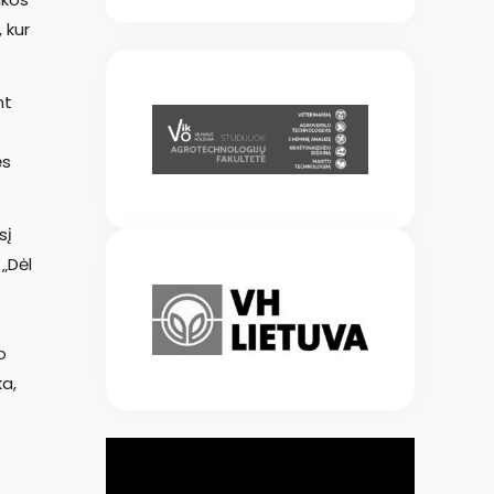
 kur
nt
ės
sį
 „Dėl
o
ka,