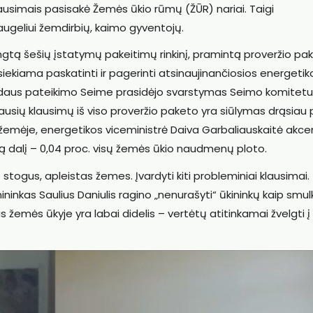
lausimais pasisakė Žemės ūkio rūmų (ŽŪR) nariai. Taigi
ugeliui žemdirbių, kaimo gyventojų.
engtą šešių įstatymų pakeitimų rinkinį, pramintą proveržio pak
o siekiama paskatinti ir pagerinti atsinaujinančiosios energetik
landaus pateikimo Seime prasidėjo svarstymas Seimo komitet
iausių klausimų iš viso proveržio paketo yra siūlymas drąsiau 
s žemėje, energetikos viceministrė Daiva Garbaliauskaitė akce
ą dalį – 0,04 proc. visų žemės ūkio naudmenų ploto.
 stogus, apleistas žemes. Įvardyti kiti probleminiai klausimai.
ininkas Saulius Daniulis ragino „nenurašyti“ ūkininkų kaip smul
žemės ūkyje yra labai didelis – vertėtų atitinkamai žvelgti į