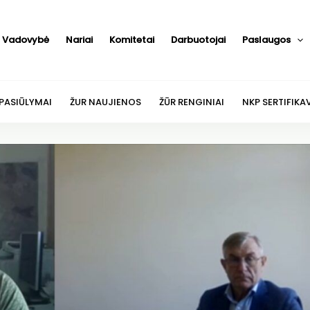
Vadovybė
Nariai
Komitetai
Darbuotojai
Paslaugos
 PASIŪLYMAI
ŽUR NAUJIENOS
ŽŪR RENGINIAI
NKP SERTIFIKA