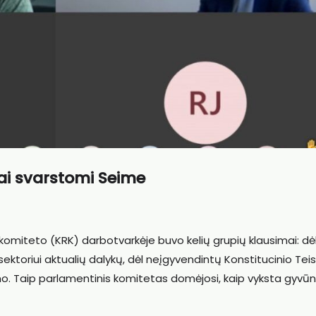
ai svarstomi Seime
omiteto (KRK) darbotvarkėje buvo kelių grupių klausimai: dė
 sektoriui aktualių dalykų, dėl neįgyvendintų Konstitucinio Te
mo. Taip parlamentinis komitetas domėjosi, kaip vyksta gyvū