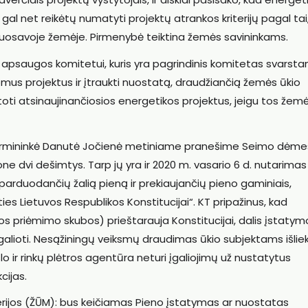
 gal net reikėtų numatyti projektų atrankos kriterijų pagal tai,
uosavoje žemėje. Pirmenybė teiktina žemės savininkams.
 apsaugos komitetui, kuris yra pagrindinis komitetas svarsta
omus projektus ir įtraukti nuostatą, draudžiančią žemės ūkio
ėtoti atsinaujinančiosios energetikos projektus, jeigu tos žem
 pirmininkė Danutė Jočienė metiniame pranešime Seimo dėme
ne dvi dešimtys. Tarp jų yra ir 2020 m. vasario 6 d. nutarimas
parduodančių žalią pieną ir prekiaujančių pieno gaminiais,
s Lietuvos Respublikos Konstitucijai“. KT pripažinus, kad
s priėmimo skubos) prieštarauja Konstitucijai, dalis įstatym
galioti. Nesąžiningų veiksmų draudimas ūkio subjektams išlie
o ir rinkų plėtros agentūra neturi įgaliojimų už nustatytus
cijas.
erijos (ŽŪM): bus keičiamas Pieno įstatymas ar nuostatas