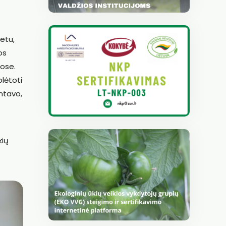
etu,
os
uose.
plėtoti
ntavo,
kių