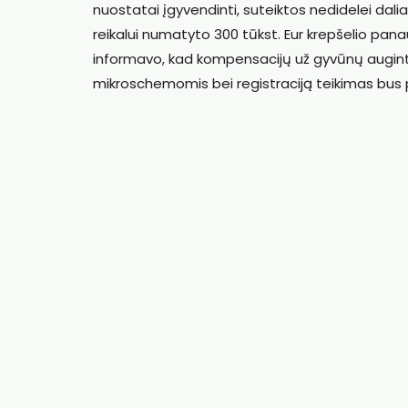
nuostatai įgyvendinti, suteiktos nedidelei dali
reikalui numatyto 300 tūkst. Eur krepšelio pana
informavo, kad kompensacijų už gyvūnų augintin
mikroschemomis bei registraciją teikimas bus 