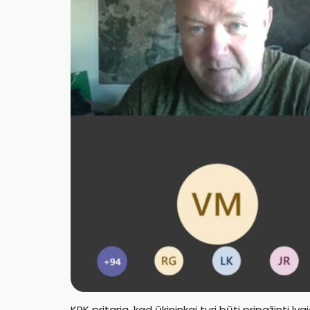
KRK pritaria, kad ūkininkai turi būti pripažinti ly