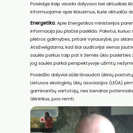
Posėdyje kaip visada dalyvavo bei aktualiais k
informuojame apie klausimus, kurie aktualūs da
Energetika
. Apie Energetikos ministerijos par
informacija jau plačiai pasklido. Paketui, kuriu
plėtros galimybes, pritarė Vyriausybė, po sk
Atsižvelgdama, kad šiai auditorijai vienas jautr
saulės parkus taip pat ir žemės ūkio paskirtie
jog saulės parkai perspektyvoje užimtų nežymi
Posėdžio dalyviai siūlė išnaudoti ūkinių pastatų
Lietuvos ekologinių ūkių asociacijos (LEŪA) pirm
gaminančių vartotojų, nes bendras potencialas 
ūkininkus, juos remti.