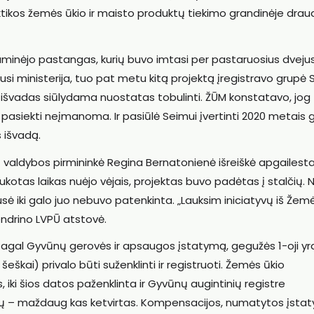
ktikos žemės ūkio ir maisto produktų tiekimo grandinėje dra
uminėjo pastangas, kurių buvo imtasi per pastaruosius dveju
si ministerija, tuo pat metu kitą projektą įregistravo grupė
 išvadas siūlydama nuostatas tobulinti. ŽŪM konstatavo, jog
pasiekti neįmanoma. Ir pasiūlė Seimui įvertinti 2020 metais 
 išvadą.
Ū) valdybos pirmininkė Regina Bernatonienė išreiškė apgailest
kotas laikas nuėjo vėjais, projektas buvo padėtas į stalčių. 
ė iki galo juo nebuvo patenkinta. „Lauksim iniciatyvų iš Žem
ndrino LVPŪ atstovė.
 Pagal Gyvūnų gerovės ir apsaugos įstatymą, gegužės 1-oji yr
 šeškai) privalo būti suženklinti ir registruoti. Žemės ūkio
 iki šios datos paženklinta ir Gyvūnų augintinių registre
inių – maždaug kas ketvirtas. Kompensacijos, numatytos įsta