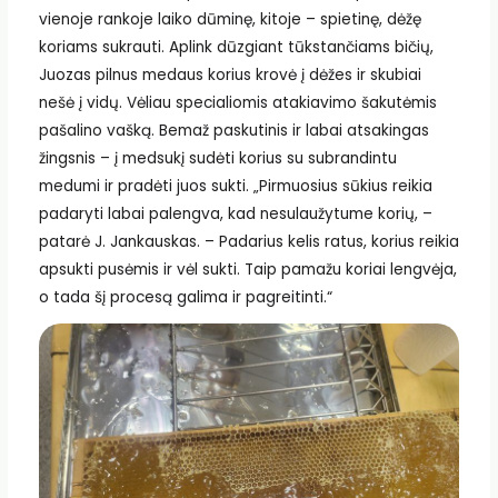
vienoje rankoje laiko dūminę, kitoje – spietinę, dėžę
koriams sukrauti. Aplink dūzgiant tūkstančiams bičių,
Juozas pilnus medaus korius krovė į dėžes ir skubiai
nešė į vidų. Vėliau specialiomis atakiavimo šakutėmis
pašalino vašką. Bemaž paskutinis ir labai atsakingas
žingsnis – į medsukį sudėti korius su subrandintu
medumi ir pradėti juos sukti. „Pirmuosius sūkius reikia
padaryti labai palengva, kad nesulaužytume korių, –
patarė J. Jankauskas. – Padarius kelis ratus, korius reikia
apsukti pusėmis ir vėl sukti. Taip pamažu koriai lengvėja,
o tada šį procesą galima ir pagreitinti.“