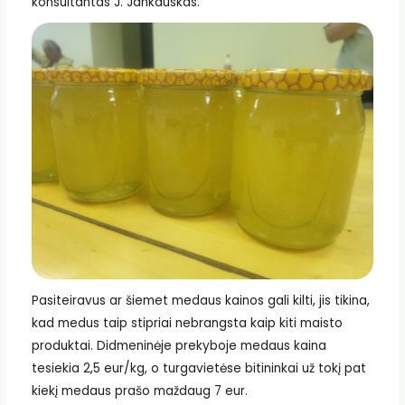
konsultantas J. Jankauskas.
Pasiteiravus ar šiemet medaus kainos gali kilti, jis tikina,
kad medus taip stipriai nebrangsta kaip kiti maisto
produktai. Didmeninėje prekyboje medaus kaina
tesiekia 2,5 eur/kg, o turgavietėse bitininkai už tokį pat
kiekį medaus prašo maždaug 7 eur.