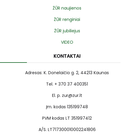
ŽŪR naujienos
ŽŪR renginiai
ŽŪR jubiliejus
VIDEO
KONTAKTAI
Adresas: K. Donelaičio g. 2, 44213 Kaunas
Tel. + 370 37 400351
El. p. zur@zur.lt
Įm. kodas 135199748
PVM kodas LT 351997412
A/S. LT717300010002241806