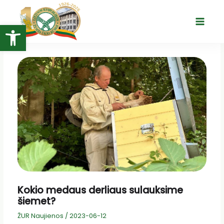
Pereiti
prie
Open toolbar
Main
turinio
Menu
Kokio medaus derliaus sulauksime
šiemet?
ŽUR Naujienos
/
2023-06-12