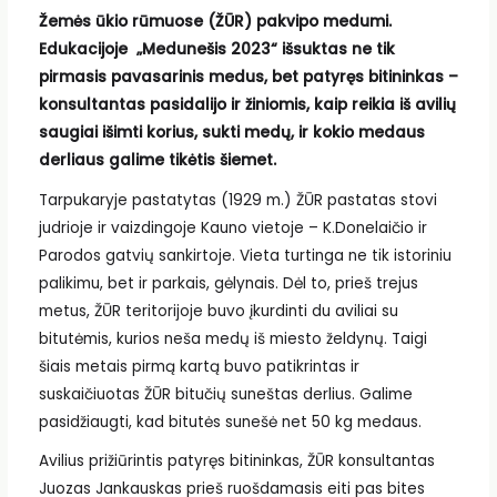
Žemės ūkio rūmuose (ŽŪR) pakvipo medumi.
Edukacijoje „Medunešis 2023“ išsuktas ne tik
pirmasis pavasarinis medus, bet patyręs bitininkas –
konsultantas pasidalijo ir žiniomis, kaip reikia iš avilių
saugiai išimti korius, sukti medų, ir kokio medaus
derliaus galime tikėtis šiemet.
Tarpukaryje pastatytas (1929 m.) ŽŪR pastatas stovi
judrioje ir vaizdingoje Kauno vietoje – K.Donelaičio ir
Parodos gatvių sankirtoje. Vieta turtinga ne tik istoriniu
palikimu, bet ir parkais, gėlynais. Dėl to, prieš trejus
metus, ŽŪR teritorijoje buvo įkurdinti du aviliai su
bitutėmis, kurios neša medų iš miesto želdynų. Taigi
šiais metais pirmą kartą buvo patikrintas ir
suskaičiuotas ŽŪR bitučių suneštas derlius. Galime
pasidžiaugti, kad bitutės sunešė net 50 kg medaus.
Avilius prižiūrintis patyręs bitininkas, ŽŪR konsultantas
Juozas Jankauskas prieš ruošdamasis eiti pas bites