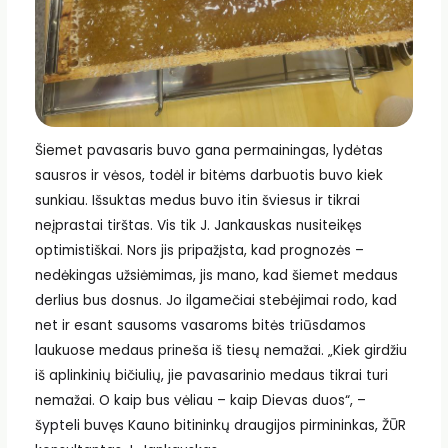
Šiemet pavasaris buvo gana permainingas, lydėtas
sausros ir vėsos, todėl ir bitėms darbuotis buvo kiek
sunkiau. Išsuktas medus buvo itin šviesus ir tikrai
neįprastai tirštas. Vis tik J. Jankauskas nusiteikęs
optimistiškai. Nors jis pripažįsta, kad prognozės –
nedėkingas užsiėmimas, jis mano, kad šiemet medaus
derlius bus dosnus. Jo ilgamečiai stebėjimai rodo, kad
net ir esant sausoms vasaroms bitės triūsdamos
laukuose medaus prineša iš tiesų nemažai. „Kiek girdžiu
iš aplinkinių bičiulių, jie pavasarinio medaus tikrai turi
nemažai. O kaip bus vėliau – kaip Dievas duos“, –
šypteli buvęs Kauno bitininkų draugijos pirmininkas, ŽŪR