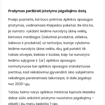
Prašymas peržiūrėti įstatymo įsigaliojimo datą
Praėjo pusmetis, kai buvo priimtas Aplinkos apsaugos
įstatymas, vadinamasis Klaipėdos paketas. Be kita ko,
jis numato: vykdant leidime nurodytą ūkinę veiklą,
kietosios medžiagos (šalutiniai produktai, atliekos,
žaliavos ir produktai) už teritorijos, kurioje vykdoma
leidime nurodyta ūkinė veikla, ribų gali patekti tik
tokiais atvejais, kiekiais ir būdais, kaip tai numatyta
leidimo sąlygose ir (ar) aplinkos apsaugos
normatyvuose bei aplinkos apsaugos standartuose.
Įvertinus, kad reikalavimui įgyvendinti ūkio subjektams
reikalingas pereinamasis laikotarpis, ši dalis įsigalioja
nuo 2020-ųjų.
Tačiau Seimo narys aplinkos ministras Kęstutis Mažeika
dabar siūlo ankstinti įstatymo nuostatos įsigaliojimą –
atkelti į šių metų lapkričio 1-ąją.