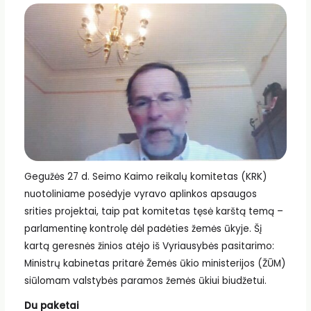
Gegužės 27 d. Seimo Kaimo reikalų komitetas (KRK)
nuotoliniame posėdyje vyravo aplinkos apsaugos
srities projektai, taip pat komitetas tęsė karštą temą –
parlamentinę kontrolę dėl padėties žemės ūkyje. Šį
kartą geresnės žinios atėjo iš Vyriausybės pasitarimo:
Ministrų kabinetas pritarė Žemės ūkio ministerijos (ŽŪM)
siūlomam valstybės paramos žemės ūkiui biudžetui.
Du paketai