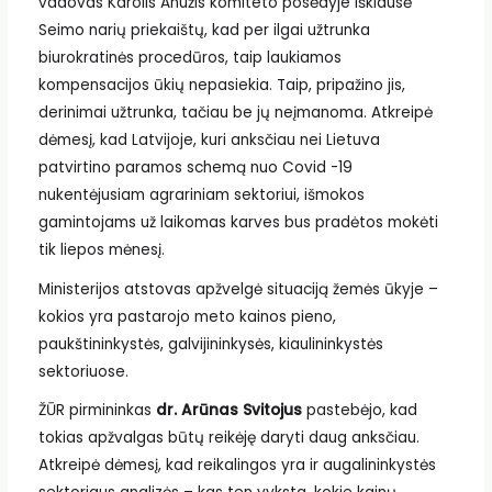
vadovas Karolis Anužis komiteto posėdyje išklausė
Seimo narių priekaištų, kad per ilgai užtrunka
biurokratinės procedūros, taip laukiamos
kompensacijos ūkių nepasiekia. Taip, pripažino jis,
derinimai užtrunka, tačiau be jų neįmanoma. Atkreipė
dėmesį, kad Latvijoje, kuri anksčiau nei Lietuva
patvirtino paramos schemą nuo Covid -19
nukentėjusiam agrariniam sektoriui, išmokos
gamintojams už laikomas karves bus pradėtos mokėti
tik liepos mėnesį.
Ministerijos atstovas apžvelgė situaciją žemės ūkyje –
kokios yra pastarojo meto kainos pieno,
paukštininkystės, galvijininkysės, kiaulininkystės
sektoriuose.
ŽŪR pirmininkas
dr. Arūnas Svitojus
pastebėjo, kad
tokias apžvalgas būtų reikėję daryti daug anksčiau.
Atkreipė dėmesį, kad reikalingos yra ir augalininkystės