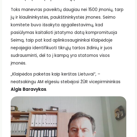
Toks manevras paveiktų daugiau nei 1500 įmonių, tarp
jų ir kiaulininkystės, paukštininkystės įmones. Seimo
komitete buvo išsakyta apgailestavimų, kad
pasiūlymas kaitalioti įstatymo datą kompromituoja
Seimą, taip pat kad aplinkosaugininkai Klaipėdoje
nepajėgia identifikuoti tikrųjų taršos židinių ir juos
sudrausminti, dėl to į kampą yra statomos visos
įmonės.
„Klaipėdos paketas kaip kerštas Lietuvai“, –
neatsakingu AM elgesiu stebėjosi ŽŪR vicepirmininkas
Algis Baravykas
.