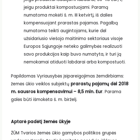
jeigu produktai kompostuojami. Paramą
numatoma mokėti š. m. III ketvirtį, iš dalies
kompensuojant prarastas pajamas. Pagalbą
numatoma teikti augintojams, kurie dėl
užsidariusio viešojo maitinimo sektoriaus visoje
Europos Sąjungoje neteko galimybės realizuoti
savo produkcijos kaip buvo numatyta, ir turi ją
nemokamai atiduoti labdarai arba kompostuoti.
Papildomas Vyriausybės įsipareigojimas žemdirbiams:
žemės ūkio veiklos subjektų
prarastų pajamų dėl 2018
m. sausros kompensavimui – 8,5 mln. Eur
. Parama
galės būti išmokėta š. m. birželį.
Aptarė padėtį žemės ūkyje
ŽŪM Tvarios žemės ūkio gamybos politikos grupės