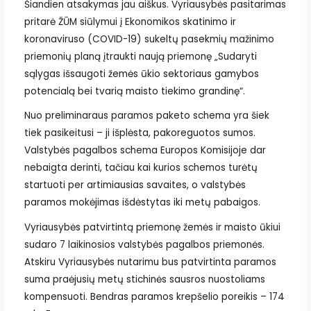
Šiandien atsakymas jau aiškus. Vyriausybės pasitarimas
pritarė ŽŪM siūlymui į Ekonomikos skatinimo ir
koronaviruso (COVID-19) sukeltų pasekmių mažinimo
priemonių planą įtraukti naują priemonę „Sudaryti
sąlygas išsaugoti žemės ūkio sektoriaus gamybos
potencialą bei tvarią maisto tiekimo grandinę“.
Nuo preliminaraus paramos paketo schema yra šiek
tiek pasikeitusi – ji išplėsta, pakoreguotos sumos.
Valstybės pagalbos schema Europos Komisijoje dar
nebaigta derinti, tačiau kai kurios schemos turėtų
startuoti per artimiausias savaites, o valstybės
paramos mokėjimas išdėstytas iki metų pabaigos.
Vyriausybės patvirtintą priemonę žemės ir maisto ūkiui
sudaro 7 laikinosios valstybės pagalbos priemonės.
Atskiru Vyriausybės nutarimu bus patvirtinta paramos
suma praėjusių metų stichinės sausros nuostoliams
kompensuoti. Bendras paramos krepšelio poreikis – 174