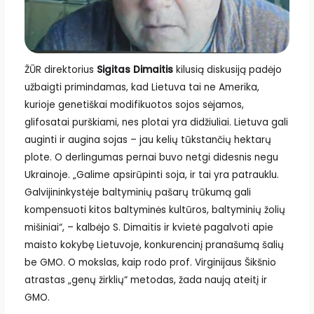
ŽŪR direktorius
Sigitas Dimaitis
kilusią diskusiją padėjo
užbaigti primindamas, kad Lietuva tai ne Amerika,
kurioje genetiškai modifikuotos sojos sėjamos,
glifosatai purškiami, nes plotai yra didžiuliai. Lietuva gali
auginti ir augina sojas – jau kelių tūkstančių hektarų
plote. O derlingumas pernai buvo netgi didesnis negu
Ukrainoje. „Galime apsirūpinti soja, ir tai yra patrauklu.
Galvijininkystėje baltyminių pašarų trūkumą gali
kompensuoti kitos baltyminės kultūros, baltyminių žolių
mišiniai“, – kalbėjo S. Dimaitis ir kvietė pagalvoti apie
maisto kokybę Lietuvoje, konkurencinį pranašumą šalių
be GMO. O mokslas, kaip rodo prof. Virginijaus Šikšnio
atrastas „genų žirklių“ metodas, žada naują ateitį ir
GMO.