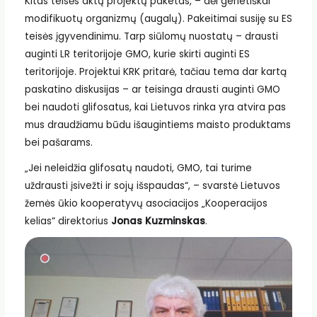
Kitas teisės aktų projektų paketas, – dėl genetiškai
modifikuotų organizmų (augalų). Pakeitimai susiję su ES
teisės įgyvendinimu. Tarp siūlomų nuostatų – drausti
auginti LR teritorijoje GMO, kurie skirti auginti ES
teritorijoje. Projektui KRK pritarė, tačiau tema dar kartą
paskatino diskusijas – ar teisinga drausti auginti GMO
bei naudoti glifosatus, kai Lietuvos rinka yra atvira pas
mus draudžiamu būdu išaugintiems maisto produktams
bei pašarams.
„Jei neleidžia glifosatų naudoti, GMO, tai turime
uždrausti įsivežti ir sojų išspaudas“, – svarstė Lietuvos
žemės ūkio kooperatyvų asociacijos „Kooperacijos
kelias“ direktorius
Jonas Kuzminskas
.