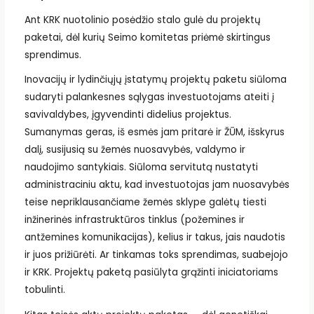
Ant KRK nuotolinio posėdžio stalo gulė du projektų
paketai, dėl kurių Seimo komitetas priėmė skirtingus
sprendimus.
Inovacijų ir lydinčiųjų įstatymų projektų paketu siūloma
sudaryti palankesnes sąlygas investuotojams ateiti į
savivaldybes, įgyvendinti didelius projektus.
Sumanymas geras, iš esmės jam pritarė ir ŽŪM, išskyrus
dalį, susijusią su žemės nuosavybės, valdymo ir
naudojimo santykiais. Siūloma servitutą nustatyti
administraciniu aktu, kad investuotojas jam nuosavybės
teise nepriklausančiame žemės sklype galėtų tiesti
inžinerinės infrastruktūros tinklus (požemines ir
antžemines komunikacijas), kelius ir takus, jais naudotis
ir juos prižiūrėti. Ar tinkamas toks sprendimas, suabejojo
ir KRK. Projektų paketą pasiūlyta grąžinti iniciatoriams
tobulinti.