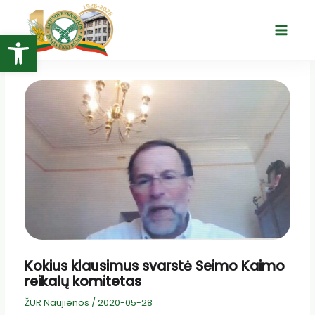
Pereiti
prie
Open toolbar
Main
turinio
Menu
Kokius klausimus svarstė Seimo Kaimo
reikalų komitetas
ŽUR Naujienos
/
2020-05-28