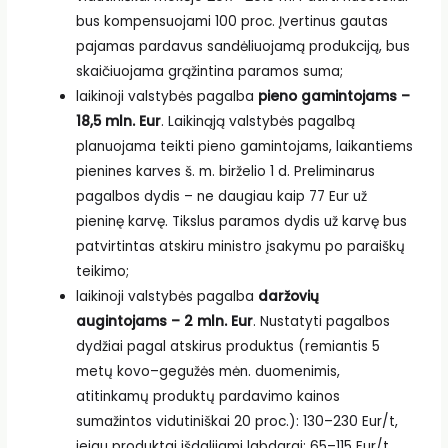
bus kompensuojami 100 proc. Įvertinus gautas
pajamas pardavus sandėliuojamą produkciją, bus
skaičiuojama grąžintina paramos suma;
laikinoji valstybės pagalba
pieno gamintojams –
18,5 mln. Eur
. Laikinąją valstybės pagalbą
planuojama teikti pieno gamintojams, laikantiems
pienines karves š. m. birželio 1 d. Preliminarus
pagalbos dydis – ne daugiau kaip 77 Eur už
pieninę karvę. Tikslus paramos dydis už karvę bus
patvirtintas atskiru ministro įsakymu po paraiškų
teikimo;
laikinoji valstybės pagalba
daržovių
augintojams – 2 mln. Eur
. Nustatyti pagalbos
dydžiai pagal atskirus produktus (remiantis 5
metų kovo–gegužės mėn. duomenimis,
atitinkamų produktų pardavimo kainos
sumažintos vidutiniškai 20 proc.): 130–230 Eur/t,
jeigu produktai išdalijami labdarai; 65–115 Eur/t,