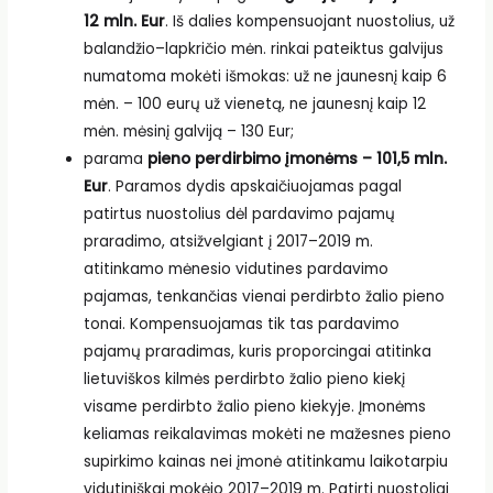
12 mln. Eur
. Iš dalies kompensuojant nuostolius, už
balandžio–lapkričio mėn. rinkai pateiktus galvijus
numatoma mokėti išmokas: už ne jaunesnį kaip 6
mėn. – 100 eurų už vienetą, ne jaunesnį kaip 12
mėn. mėsinį galviją – 130 Eur;
parama
pieno perdirbimo įmonėms – 101,5 mln.
Eur
. Paramos dydis apskaičiuojamas pagal
patirtus nuostolius dėl pardavimo pajamų
praradimo, atsižvelgiant į 2017–2019 m.
atitinkamo mėnesio vidutines pardavimo
pajamas, tenkančias vienai perdirbto žalio pieno
tonai. Kompensuojamas tik tas pardavimo
pajamų praradimas, kuris proporcingai atitinka
lietuviškos kilmės perdirbto žalio pieno kiekį
visame perdirbto žalio pieno kiekyje. Įmonėms
keliamas reikalavimas mokėti ne mažesnes pieno
supirkimo kainas nei įmonė atitinkamu laikotarpiu
vidutiniškai mokėjo 2017–2019 m. Patirti nuostoliai