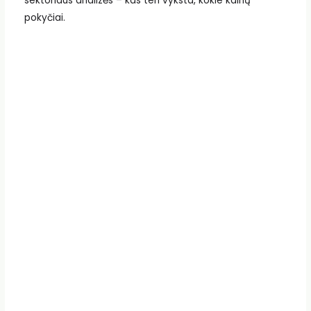
sektoriaus analizės – kas ten vyksta, kokie kainų
pokyčiai.