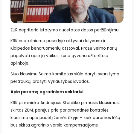
ŽŪR nepritaria įstatymo nuostatos datos peržiūrėjimui.
KRK nuotoliniame posėdyje aktyviai dalyvavo ir
Klaipėdos bendruomenių atstovai. Prašė Seimo narių
pagalvoti apie jų vaikus, kurie gyvena užterštoje
aplinkoje.
Šiuo klausimu Seimo komitetas siūlo daryti svarstymo
pertrauką, prašyti Vyriausybės išvados.
Apie paramą agrariniam sektoriui
KRK pirmininko Andriejaus Stančiko pirmasis klausimas,
skirtas ŽŪM, perėjus prie parlamentinės kontrolės
klausimo apie padėtį žemės ūkyje – kiek paramos lėšų
bus skirta agrarinio verslo kompensacijoms.