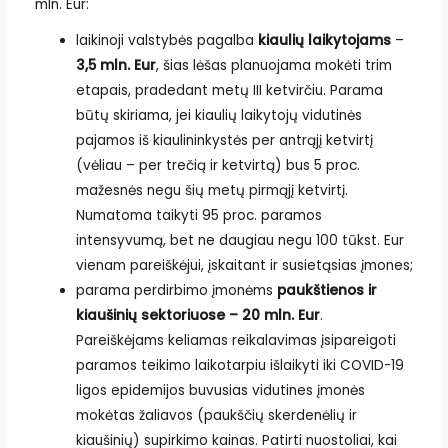
mln. Eur:
laikinoji valstybės pagalba
kiaulių laikytojams
–
3,5 mln. Eur
, šias lėšas planuojama mokėti trim
etapais, pradedant metų III ketvirčiu. Parama
būtų skiriama, jei kiaulių laikytojų vidutinės
pajamos iš kiaulininkystės per antrąjį ketvirtį
(vėliau – per trečią ir ketvirtą) bus 5 proc.
mažesnės negu šių metų pirmąjį ketvirtį.
Numatoma taikyti 95 proc. paramos
intensyvumą, bet ne daugiau negu 100 tūkst. Eur
vienam pareiškėjui, įskaitant ir susietąsias įmones;
parama perdirbimo įmonėms
paukštienos ir
kiaušinių sektoriuose – 20 mln. Eur
.
Pareiškėjams keliamas reikalavimas įsipareigoti
paramos teikimo laikotarpiu išlaikyti iki COVID-19
ligos epidemijos buvusias vidutines įmonės
mokėtas žaliavos (paukščių skerdenėlių ir
kiaušinių) supirkimo kainas. Patirti nuostoliai, kai