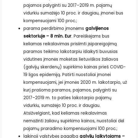
pajamos palyginti su 2017–2019 m. pajamų
vidurkiu sumažėjo 10 proc. ir daugiau, įmonei bus
kompensuojami 100 proc.;
parama perdirbimo įmonėms
galvijienos
sektoriuje ­– 8 mln. Eur
. Pareiškėjams bus
keliamas reikalavimas prisiimti įsipareigojimą
paramos teikimo laikotarpiu išlaikyti buvusias
vidutines įmonės mokėtas lietuviškos žaliavos
(galvijų skerdenų) supirkimo kainas prieš COVID-
19 ligos epidemiją. Patirti nuostoliai įmonei
kompensuojami, jei įmonės 2020 m. laikotarpio, už
kurį prašoma paramos, pajamos, palyginti su
2017–2019 m. to paties laikotarpio pajamų
vidurkiu, sumažėjo 10 proc. ir daugiau.
Atsižvelgiant, kad keliamas reikalavimas
nemažinti žaliavų supirkimo kainos, nuostoliai dėl
pajamų praradimo kompensuojami 100 proc.;
laikinoji valstybės pagalba
galvijų laikytojams –