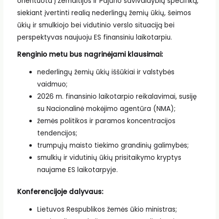
orientuota į Žemaitijos ir Pajūrio savivaldybių specifiką,
siekiant įvertinti realią nederlingų žemių ūkių, šeimos
ūkių ir smulkiojo bei vidutinio verslo situaciją bei
perspektyvas naujuoju ES finansiniu laikotarpiu.
Renginio metu bus nagrinėjami klausimai:
nederlingų žemių ūkių iššūkiai ir valstybės
vaidmuo;
2026 m. finansinio laikotarpio reikalavimai, susiję
su Nacionalinė mokėjimo agentūra (NMA);
žemės politikos ir paramos koncentracijos
tendencijos;
trumpųjų maisto tiekimo grandinių galimybės;
smulkių ir vidutinių ūkių prisitaikymo kryptys
naujame ES laikotarpyje.
Konferencijoje dalyvaus:
Lietuvos Respublikos žemės ūkio ministras;