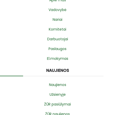
Apie mus
Vadovybė
Nariai
Komitetai
Darbuotojai
Paslaugos
El.mokymas
NAUJIENOS
Naujienos
Užsienyje
ŽŪR pasiūlymai
ŽŪR naujienos