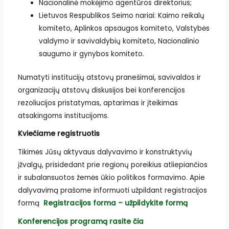
Nacionalinė mokėjimo agentūros direktorius;
Lietuvos Respublikos Seimo nariai: Kaimo reikalų
komiteto, Aplinkos apsaugos komiteto, Valstybės
valdymo ir savivaldybių komiteto, Nacionalinio
saugumo ir gynybos komiteto.
Numatyti institucijų atstovų pranešimai, savivaldos ir
organizacijų atstovų diskusijos bei konferencijos
rezoliucijos pristatymas, aptarimas ir įteikimas
atsakingoms institucijoms.
Kviečiame registruotis
Tikimės Jūsų aktyvaus dalyvavimo ir konstruktyvių
įžvalgų, prisidedant prie regionų poreikius atliepiančios
ir subalansuotos žemės ūkio politikos formavimo. Apie
dalyvavimą prašome informuoti užpildant registracijos
formą
Registracijos forma – užpildykite formą
Konferencijos programą rasite čia