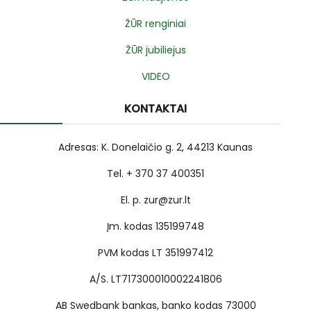
ŽŪR renginiai
ŽŪR jubiliejus
VIDEO
KONTAKTAI
Adresas: K. Donelaičio g. 2, 44213 Kaunas
Tel. + 370 37 400351
El. p. zur@zur.lt
Įm. kodas 135199748
PVM kodas LT 351997412
A/S. LT717300010002241806
AB Swedbank bankas, banko kodas 73000