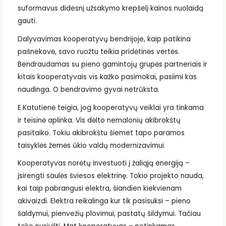
suformavus didesnį užsakymo krepšelį kainos nuolaidą
gauti.
Dalyvavimas kooperatyvų bendrijoje, kaip patikina
pašnekovė, savo ruožtu teikia pridėtinės vertės.
Bendraudamas su pieno gamintojų grupės partneriais ir
kitais kooperatyvais vis kažko pasimokai, pasiimi kas
naudinga. O bendravimo gyvai netrūksta.
E.Katutienė teigia, jog kooperatyvų veiklai yra tinkama
ir teisinė aplinka. Vis dėlto nemalonių akibrokštų
pasitaiko. Tokiu akibrokštu šiemet tapo paramos
taisyklės žemės ūkio valdų modernizavimui.
Kooperatyvas norėtų investuoti į žaliąją energiją –
įsirengti saulės šviesos elektrinę. Tokio projekto nauda,
kai taip pabrangusi elektra, šiandien kiekvienam
akivaizdi. Elektra reikalinga kur tik pasisuksi – pieno
šaldymui, pienvežių plovimui, pastatų šildymui. Tačiau