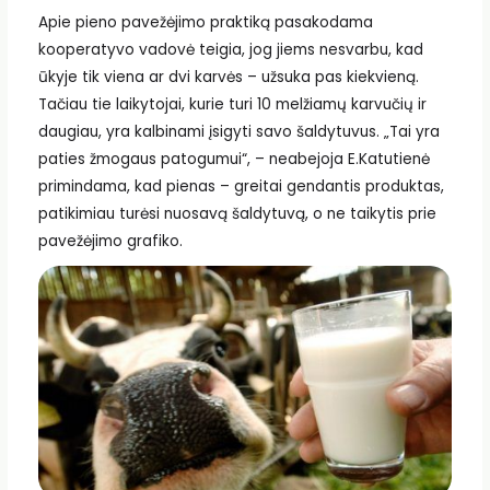
Apie pieno pavežėjimo praktiką pasakodama
kooperatyvo vadovė teigia, jog jiems nesvarbu, kad
ūkyje tik viena ar dvi karvės – užsuka pas kiekvieną.
Tačiau tie laikytojai, kurie turi 10 melžiamų karvučių ir
daugiau, yra kalbinami įsigyti savo šaldytuvus. „Tai yra
paties žmogaus patogumui“, – neabejoja E.Katutienė
primindama, kad pienas – greitai gendantis produktas,
patikimiau turėsi nuosavą šaldytuvą, o ne taikytis prie
pavežėjimo grafiko.