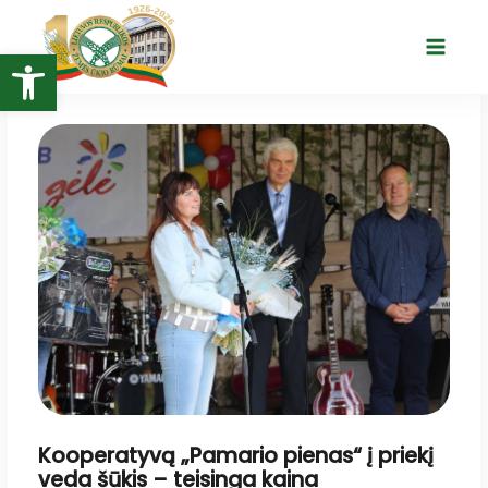
Pereiti
prie
Open toolbar
Main
turinio
Menu
Kooperatyvą „Pamario pienas“ į priekį
veda šūkis – teisinga kaina