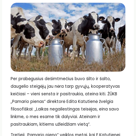
Per prabėgusius dešimtmečius buvo šilto ir šalto,
daugelio steigėjų jau nėra tarp gyvųjų, kooperatyvas
keičiasi – vieni sensta ir pasitraukia, ateina kiti. ŽŪKB
„Pamario pienas“ direktorė Edita Katutienė žvelgia
filosofiškai: „Laikas negailestingas teisėjas, eina savo
linkme, o mes esame tik dalyviai. Ateinam ir
pasitraukiam, kitiems užleidžiam vietą“.
Tretieji „Pamario pieno“ veiklos metai, kai E.Katutienei