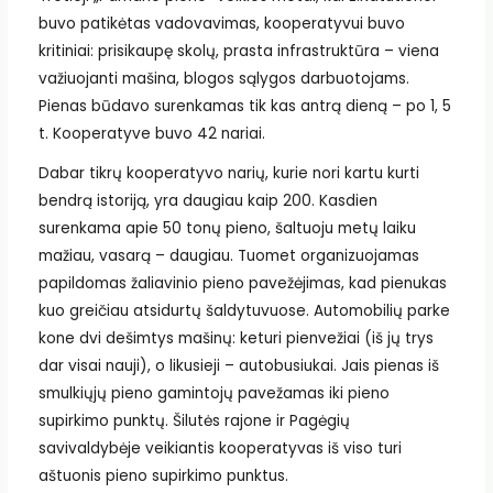
buvo patikėtas vadovavimas, kooperatyvui buvo
kritiniai: prisikaupę skolų, prasta infrastruktūra – viena
važiuojanti mašina, blogos sąlygos darbuotojams.
Pienas būdavo surenkamas tik kas antrą dieną – po 1, 5
t. Kooperatyve buvo 42 nariai.
Dabar tikrų kooperatyvo narių, kurie nori kartu kurti
bendrą istoriją, yra daugiau kaip 200. Kasdien
surenkama apie 50 tonų pieno, šaltuoju metų laiku
mažiau, vasarą – daugiau. Tuomet organizuojamas
papildomas žaliavinio pieno pavežėjimas, kad pienukas
kuo greičiau atsidurtų šaldytuvuose. Automobilių parke
kone dvi dešimtys mašinų: keturi pienvežiai (iš jų trys
dar visai nauji), o likusieji – autobusiukai. Jais pienas iš
smulkiųjų pieno gamintojų pavežamas iki pieno
supirkimo punktų. Šilutės rajone ir Pagėgių
savivaldybėje veikiantis kooperatyvas iš viso turi
aštuonis pieno supirkimo punktus.