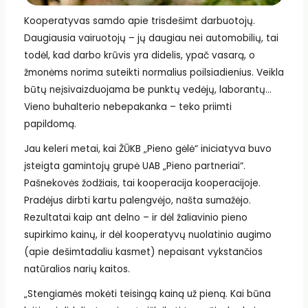
Kooperatyvas samdo apie trisdešimt darbuotojų.
Daugiausia vairuotojų – jų daugiau nei automobilių, tai
todėl, kad darbo krūvis yra didelis, ypač vasarą, o
žmonėms norima suteikti normalius poilsiadienius. Veikla
būtų neįsivaizduojama be punktų vedėjų, laborantų…
Vieno buhalterio nebepakanka – teko priimti
papildomą.
Jau keleri metai, kai ŽŪKB „Pieno gėlė“ iniciatyva buvo
įsteigta gamintojų grupė UAB „Pieno partneriai“.
Pašnekovės žodžiais, tai kooperacija kooperacijoje.
Pradėjus dirbti kartu palengvėjo, našta sumažėjo.
Rezultatai kaip ant delno – ir dėl žaliavinio pieno
supirkimo kainų, ir dėl kooperatyvų nuolatinio augimo
(apie dešimtadaliu kasmet) nepaisant vykstančios
natūralios narių kaitos.
„Stengiamės mokėti teisingą kainą už pieną. Kai būna