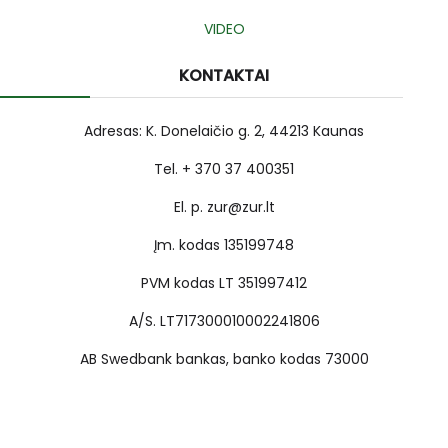
VIDEO
KONTAKTAI
Adresas: K. Donelaičio g. 2, 44213 Kaunas
Tel. + 370 37 400351
El. p. zur@zur.lt
Įm. kodas 135199748
PVM kodas LT 351997412
A/S. LT717300010002241806
AB Swedbank bankas, banko kodas 73000