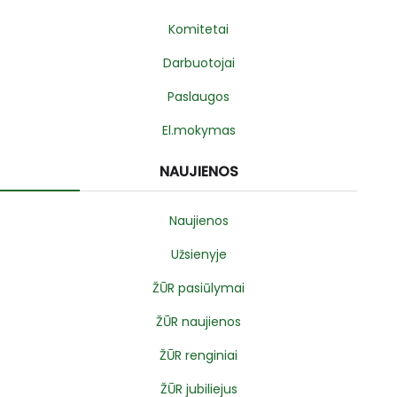
Komitetai
Darbuotojai
Paslaugos
El.mokymas
NAUJIENOS
Naujienos
Užsienyje
ŽŪR pasiūlymai
ŽŪR naujienos
ŽŪR renginiai
ŽŪR jubiliejus