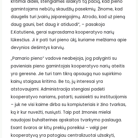
kritimai dideli, stengiamės išlaikyti tą pačią, kad pieno
gamintojams nebūtų skaudžių pasekmių. Žinome, kad
daugelis turi įvairių įsipareigojimų. Atrodo, kad už pieną
daug gauni, bet daug ir atiduodi“, – pasakoja
E.Katutienė, gerai suprasdama kooperatyvo narių
lūkesčius. Ji ir pati turi pieno ūkį, kuriame melžiama apie
devynios dešimtys karvių.
„Pamario pieno“ vadovė neabejoja, jog palyginti su
pavieniais pieno gamintojais kooperatyvo narių ateitis
yra geresnė. Jie turi tam tikrą apsaugą nuo supirkimo
kainų staigaus kritimo. Be to, jų interesai yra
atstovaujami. Administracija stengiasi padėti
kooperatyvo nariams, patarti, susisiekti su institucijomis
– juk ne visi kaime dirba su kompiuteriais ir žino tvarkas,
ką ir kur nuvežti, nusiųsti. Taip pat žmonės mielai
naudojasi buhalterinės apskaitos tvarkymo paslauga.
Esant švaros ar kitų prekių poreikiui – vėlgi per
kooperatyvą yra patogiau centralizuotai užsakyti,