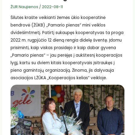
ŽUR Naujienos
/
2022-08-11
Šilutės krašte veikianti žemės ūkio kooperatinė
bendrovė (ŽŪKB) „Pamario pienas“ mini veiklos
dvidešimtmetį. Patirtį sukaupęs kooperatyvas ta proga
2022 m. rugpjūčio 12 dieną rengia didelę šventę. Įdomu
prisiminti, kaip viskas prasidėjo ir kaip dabar gyvena
„Pamario pienas“ – jau perėjęs į aukštesnį kooperacijos
lygį, kartu su dviem kitais kooperatyvais įsitraukęs į
pieno gamintojų organizaciją. Žinoma, jis dalyvauja
asociacijos LŽŪKA „Kooperacijos kelias“ veikloje.