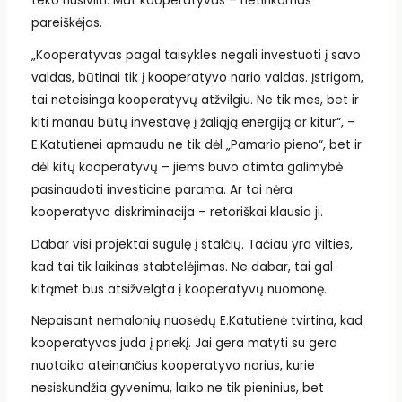
teko nusivilti. Mat kooperatyvas – netinkamas
pareiškėjas.
„Kooperatyvas pagal taisykles negali investuoti į savo
valdas, būtinai tik į kooperatyvo nario valdas. Įstrigom,
tai neteisinga kooperatyvų atžvilgiu. Ne tik mes, bet ir
kiti manau būtų investavę į žaliąją energiją ar kitur“, –
E.Katutienei apmaudu ne tik dėl „Pamario pieno“, bet ir
dėl kitų kooperatyvų – jiems buvo atimta galimybė
pasinaudoti investicine parama. Ar tai nėra
kooperatyvo diskriminacija – retoriškai klausia ji.
Dabar visi projektai sugulę į stalčių. Tačiau yra vilties,
kad tai tik laikinas stabtelėjimas. Ne dabar, tai gal
kitąmet bus atsižvelgta į kooperatyvų nuomonę.
Nepaisant nemalonių nuosėdų E.Katutienė tvirtina, kad
kooperatyvas juda į priekį. Jai gera matyti su gera
nuotaika ateinančius kooperatyvo narius, kurie
nesiskundžia gyvenimu, laiko ne tik pieninius, bet