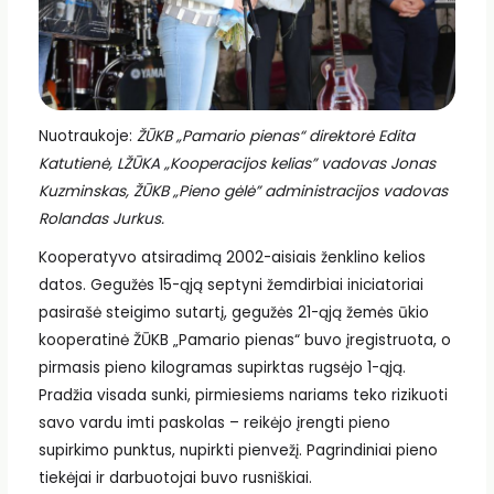
Nuotraukoje:
ŽŪKB „Pamario pienas“ direktorė Edita
Katutienė, LŽŪKA „Kooperacijos kelias” vadovas Jonas
Kuzminskas, ŽŪKB „Pieno gėlė” administracijos vadovas
Rolandas Jurkus.
Kooperatyvo atsiradimą 2002-aisiais ženklino kelios
datos. Gegužės 15-ąją septyni žemdirbiai iniciatoriai
pasirašė steigimo sutartį, gegužės 21-ąją žemės ūkio
kooperatinė ŽŪKB „Pamario pienas“ buvo įregistruota, o
pirmasis pieno kilogramas supirktas rugsėjo 1-ąją.
Pradžia visada sunki, pirmiesiems nariams teko rizikuoti
savo vardu imti paskolas – reikėjo įrengti pieno
supirkimo punktus, nupirkti pienvežį. Pagrindiniai pieno
tiekėjai ir darbuotojai buvo rusniškiai.