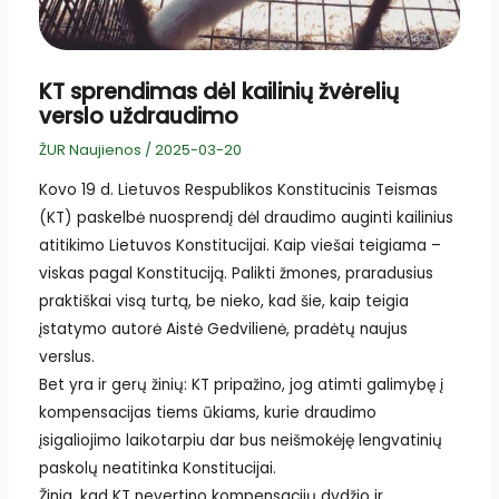
KT sprendimas dėl kailinių žvėrelių
verslo uždraudimo
ŽUR Naujienos
/
2025-03-20
Kovo 19 d. Lietuvos Respublikos Konstitucinis Teismas
(KT) paskelbė nuosprendį dėl draudimo auginti kailinius
atitikimo Lietuvos Konstitucijai. Kaip viešai teigiama –
viskas pagal Konstituciją. Palikti žmones, praradusius
praktiškai visą turtą, be nieko, kad šie, kaip teigia
įstatymo autorė Aistė Gedvilienė, pradėtų naujus
verslus.
Bet yra ir gerų žinių: KT pripažino, jog atimti galimybę į
kompensacijas tiems ūkiams, kurie draudimo
įsigaliojimo laikotarpiu dar bus neišmokėję lengvatinių
paskolų neatitinka Konstitucijai.
Žinia, kad KT nevertino kompensacijų dydžio ir