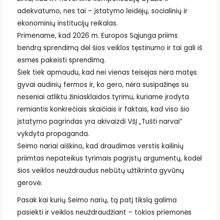
adekvatumo, nes tai – įstatymo leidėjų, socialinių ir
ekonominių institucijų reikalas.
Primename, kad 2026 m. Europos Sąjunga priims
bendrą sprendimą dėl šios veiklos tęstinumo ir tai gali iš
esmės pakeisti sprendimą.
Šiek tiek apmaudu, kad nei vienas teisėjas nėra matęs
gyvai audinių fermos ir, ko gero, nėra susipažinęs su
neseniai atliktu žiniasklaidos tyrimu, kuriame įrodyta
remiantis konkrečiais skaičiais ir faktais, kad viso šio
įstatymo pagrindas yra akivaizdi VšĮ „Tušti narvai“
vykdyta propaganda.
Seimo nariai aiškino, kad draudimas verstis kailinių
priimtas nepateikus tyrimais pagrįstų argumentų, kodėl
šios veiklos neuždraudus nebūtų užtikrinta gyvūnų
gerovė.
Pasak kai kurių Seimo narių, tą patį tikslą galima
pasiekti ir veiklos neuždraudžiant – tokios priemonės