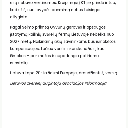
esą nebuvo vertinamos. Kreipimąsi į KT jie grindė ir tuo,
kad už šį nuosavybės paėmimą nebus teisingai
atlyginta.
Pagal Seimo priimtą Gyvūnų gerovės ir apsaugos
įstatymą kailinių žvėrelių fermų Lietuvoje nebeliks nuo
2027 metų. Naikinamų ūkių savininkams bus išmokėtos
kompensacijos, tačiau verslininkai skundžiasi, kad
išmokos – per mažos ir nepadengia patiriamų
nuostolių.
Lietuva tapo 20-ta šalimi Europoje, draudžianti šį verslą.
Lietuvos žvėrelių augintojų asociacijos informacija