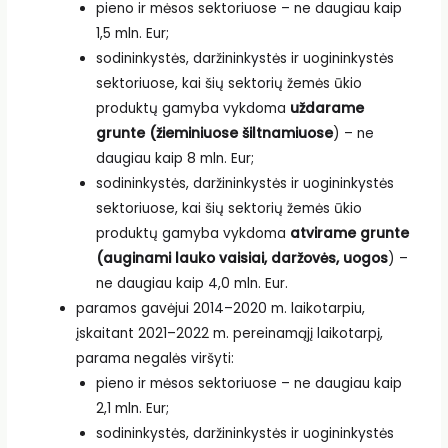
pieno ir mėsos sektoriuose – ne daugiau kaip
1,5 mln. Eur;
sodininkystės, daržininkystės ir uogininkystės
sektoriuose, kai šių sektorių žemės ūkio
produktų gamyba vykdoma
uždarame
grunte (žieminiuose šiltnamiuose
) – ne
daugiau kaip 8 mln. Eur;
sodininkystės, daržininkystės ir uogininkystės
sektoriuose, kai šių sektorių žemės ūkio
produktų gamyba vykdoma
atvirame grunte
(auginami lauko vaisiai, daržovės, uogos
) –
ne daugiau kaip 4,0 mln. Eur.
paramos gavėjui 2014–2020 m. laikotarpiu,
įskaitant 2021–2022 m. pereinamąjį laikotarpį,
parama negalės viršyti:
pieno ir mėsos sektoriuose – ne daugiau kaip
2,1 mln. Eur;
sodininkystės, daržininkystės ir uogininkystės