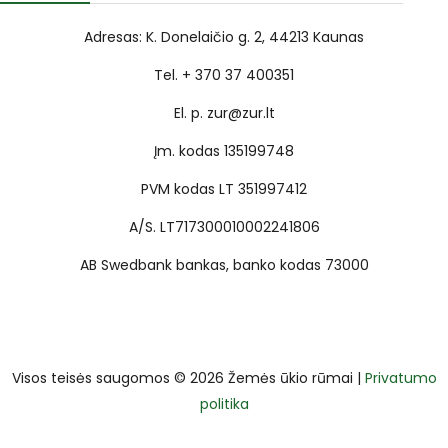
Adresas: K. Donelaičio g. 2, 44213 Kaunas
Tel. + 370 37 400351
El. p. zur@zur.lt
Įm. kodas 135199748
PVM kodas LT 351997412
A/S. LT717300010002241806
AB Swedbank bankas, banko kodas 73000
Visos teisės saugomos © 2026 Žemės ūkio rūmai |
Privatumo
politika