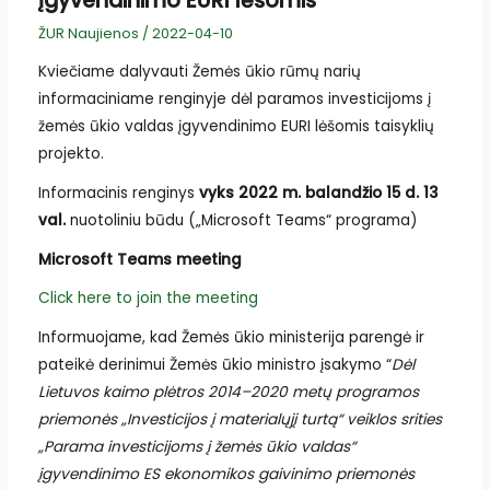
įgyvendinimo EURI lėšomis
ŽUR Naujienos
/
2022-04-10
Kviečiame dalyvauti Žemės ūkio rūmų narių
informaciniame renginyje dėl paramos investicijoms į
žemės ūkio valdas įgyvendinimo EURI lėšomis taisyklių
projekto.
Informacinis renginys
vyks 2022 m. balandžio 15 d. 13
val.
nuotoliniu būdu („Microsoft Teams“ programa)
Microsoft Teams meeting
Click here to join the meeting
Informuojame, kad Žemės ūkio ministerija parengė ir
pateikė derinimui Žemės ūkio ministro įsakymo “
Dėl
Lietuvos kaimo plėtros 2014–2020 metų programos
priemonės „Investicijos į materialųjį turtą“ veiklos srities
„Parama investicijoms į žemės ūkio valdas“
įgyvendinimo ES ekonomikos gaivinimo priemonės