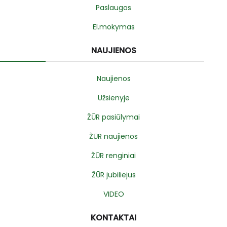
Paslaugos
El.mokymas
NAUJIENOS
Naujienos
Užsienyje
ŽŪR pasiūlymai
ŽŪR naujienos
ŽŪR renginiai
ŽŪR jubiliejus
VIDEO
KONTAKTAI