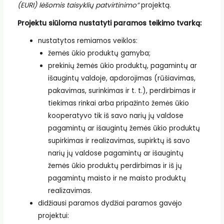
(EURI) lėšomis taisyklių patvirtinimo”
projektą.
Projektu siūloma nustatyti paramos teikimo tvarką:
nustatytos remiamos veiklos:
žemės ūkio produktų gamyba;
prekinių žemės ūkio produktų, pagamintų ar
išaugintų valdoje, apdorojimas (rūšiavimas,
pakavimas, surinkimas ir t. t.), perdirbimas ir
tiekimas rinkai arba pripažinto žemės ūkio
kooperatyvo tik iš savo narių jų valdose
pagamintų ar išaugintų žemės ūkio produktų
supirkimas ir realizavimas, supirktų iš savo
narių jų valdose pagamintų ar išaugintų
žemės ūkio produktų perdirbimas ir iš jų
pagamintų maisto ir ne maisto produktų
realizavimas.
didžiausi paramos dydžiai paramos gavėjo
projektui: