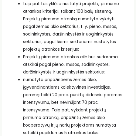
taip pat taisyklėse nustatyti projektų pirmumo
atrankos kriterijai, taikant 100 balų sistemą.
Projektų pirmumo atranką numatyta vykdyti
pagal žemės ūkio sektorius, t. y. pieno, mėsos,
sodininkystės, daržininkystės ir uogininkystės
sektorius, pagal šiems sektoriams nustatytus
projektų atrankos kriterijus;
Projektų pirmumo atrankos eilė bus sudaroma
atskirai pagal pieno, mėsos, sodininkystės,
daržininkystės ir uogininkystės sektorius;
numatyta pripažintiems žemės ūkio,
įgyvendinantiems kolektyvines investicijas,
paramą teikti 20 proc. punktų didesniu paramos
intensyvumu, bet neviršijant 70 proc.
intensyvumo. Taip pat, vykdant projektų
pirmumo atranką, pripažintų žemės ūkio
kooperatyvų ir jų narių projektams numatyta
suteikti papildomus 5 atrankos balus.