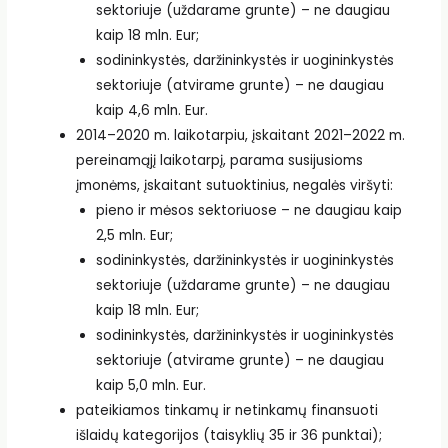
sektoriuje (uždarame grunte) – ne daugiau
kaip 18 mln. Eur;
sodininkystės, daržininkystės ir uogininkystės
sektoriuje (atvirame grunte) – ne daugiau
kaip 4,6 mln. Eur.
2014–2020 m. laikotarpiu, įskaitant 2021–2022 m.
pereinamąjį laikotarpį, parama susijusioms
įmonėms, įskaitant sutuoktinius, negalės viršyti:
pieno ir mėsos sektoriuose – ne daugiau kaip
2,5 mln. Eur;
sodininkystės, daržininkystės ir uogininkystės
sektoriuje (uždarame grunte) – ne daugiau
kaip 18 mln. Eur;
sodininkystės, daržininkystės ir uogininkystės
sektoriuje (atvirame grunte) – ne daugiau
kaip 5,0 mln. Eur.
pateikiamos tinkamų ir netinkamų finansuoti
išlaidų kategorijos (taisyklių 35 ir 36 punktai);