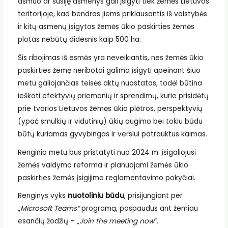
asmuo ar susiję asmenys gali įsigyti tiek žemės Lietuvos
teritorijoje, kad bendras jiems priklausantis iš valstybės
ir kitų asmenų įsigytos žemės ūkio paskirties žemės
plotas nebūtų didesnis kaip 500 ha.
Šis ribojimas iš esmės yra neveikiantis, nes žemės ūkio
paskirties žemę neribotai galima įsigyti apeinant šiuo
metu galiojančias teisės aktų nuostatas, todėl būtina
ieškoti efektyvių priemonių ir sprendimų, kurie prisidėtų
prie tvarios Lietuvos žemės ūkio plėtros, perspektyvių
(ypač smulkių ir vidutinių) ūkių augimo bei tokiu būdu
būtų kuriamas gyvybingas ir verslui patrauktus kaimas.
Renginio metu bus pristatyti nuo 2024 m. įsigaliojusi
žemės valdymo reforma ir planuojami žemės ūkio
paskirties žemės įsigijimo reglamentavimo pokyčiai.
Renginys vyks
nuotoliniu būdu
, prisijungiant per
„
Microsoft Teams“
programą, paspaudus ant žemiau
esančių žodžių – „
Join the meeting now
“.