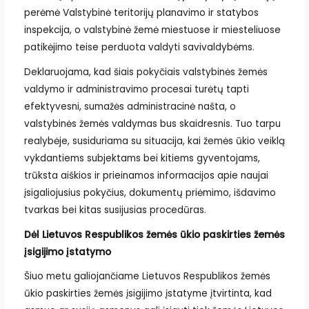
perėmė Valstybinė teritorijų planavimo ir statybos
inspekcija, o valstybinė žemė miestuose ir miesteliuose
patikėjimo teise perduota valdyti savivaldybėms.
Deklaruojama, kad šiais pokyčiais valstybinės žemės
valdymo ir administravimo procesai turėtų tapti
efektyvesni, sumažės administracinė našta, o
valstybinės žemės valdymas bus skaidresnis. Tuo tarpu
realybėje, susiduriama su situacija, kai žemės ūkio veiklą
vykdantiems subjektams bei kitiems gyventojams,
trūksta aiškios ir prieinamos informacijos apie naujai
įsigaliojusius pokyčius, dokumentų priėmimo, išdavimo
tvarkas bei kitas susijusias procedūras.
Dėl Lietuvos Respublikos žemės ūkio paskirties žemės
įsigijimo įstatymo
Šiuo metu galiojančiame Lietuvos Respublikos žemės
ūkio paskirties žemės įsigijimo įstatyme įtvirtinta, kad