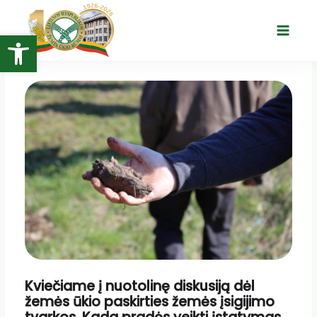
Pereiti
prie
Open toolbar
Main
turinio
Menu
Kviečiame į nuotolinę diskusiją dėl
žemės ūkio paskirties žemės įsigijimo