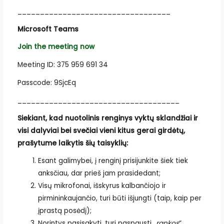
__________________________________
Microsoft Teams
Join the meeting now
Meeting ID: 375 959 691 34
Passcode: 9SjcEq
____________________________________
Siekiant, kad nuotolinis renginys vyktų sklandžiai ir
visi dalyviai bei svečiai vieni kitus gerai girdėtų,
prašytume laikytis šių taisyklių:
Esant galimybei, į renginį prisijunkite šiek tiek
anksčiau, dar prieš jam prasidedant;
Visų mikrofonai, išskyrus kalbančiojo ir
pirmininkaujančio, turi būti išjungti (taip, kaip per
įprastą posėdį);
Norintys pasisakyti, turi paspausti „
rankos
“