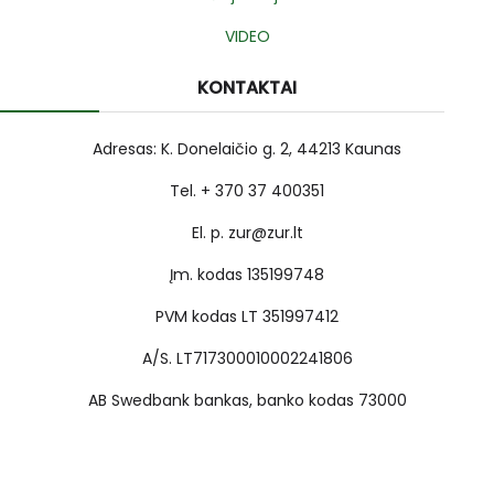
VIDEO
KONTAKTAI
Adresas: K. Donelaičio g. 2, 44213 Kaunas
Tel. + 370 37 400351
El. p. zur@zur.lt
Įm. kodas 135199748
PVM kodas LT 351997412
A/S. LT717300010002241806
AB Swedbank bankas, banko kodas 73000