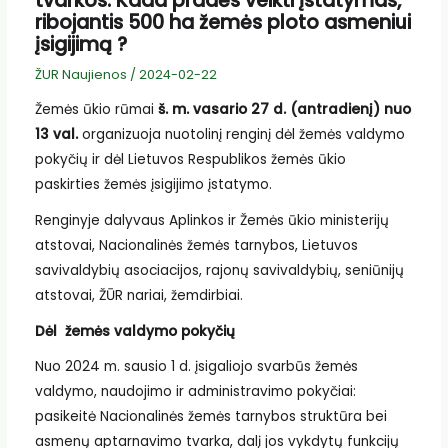
tvarkos. Kada pradės veikti įstatymas,
ribojantis 500 ha žemės ploto asmeniui
įsigijimą ?
ŽUR Naujienos
/
2024-02-22
Žemės ūkio rūmai
š. m. vasario
27
d. (antradienį) nuo
13
val.
organizuoja nuotolinį renginį dėl žemės valdymo
pokyčių ir dėl Lietuvos Respublikos žemės ūkio
paskirties žemės įsigijimo įstatymo.
Renginyje dalyvaus Aplinkos ir Žemės ūkio ministerijų
atstovai, Nacionalinės žemės tarnybos, Lietuvos
savivaldybių asociacijos, rajonų savivaldybių, seniūnijų
atstovai, ŽŪR nariai, žemdirbiai.
Dėl žemės valdymo pokyčių
Nuo 2024 m. sausio 1 d. įsigaliojo svarbūs žemės
valdymo, naudojimo ir administravimo pokyčiai:
pasikeitė Nacionalinės žemės tarnybos struktūra bei
asmenų aptarnavimo tvarka, dalį jos vykdytų funkcijų