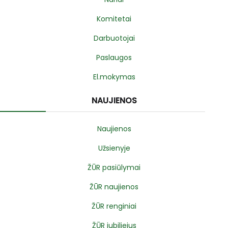
Komitetai
Darbuotojai
Paslaugos
El.mokymas
NAUJIENOS
Naujienos
Užsienyje
ŽŪR pasiūlymai
ŽŪR naujienos
ŽŪR renginiai
ŽŪR jubiliejus