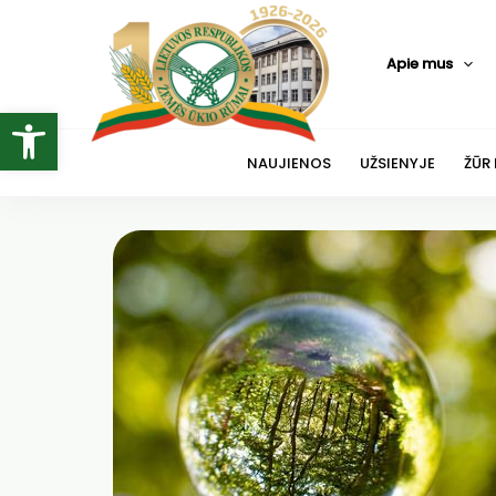
Pereiti
prie
Apie mus
turinio
Open toolbar
NAUJIENOS
UŽSIENYJE
ŽŪR