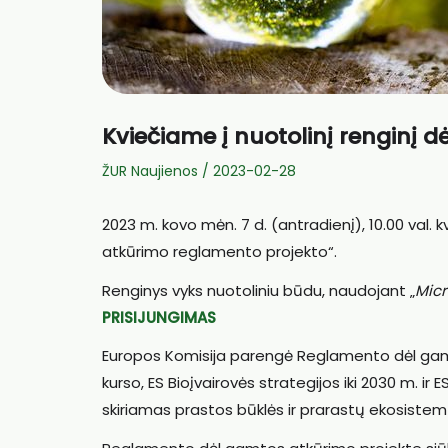
Kviečiame į nuotolinį renginį
ŽUR Naujienos
/
2023-02-28
2023 m. kovo mėn. 7 d. (antradienį), 10.00 val.
atkūrimo reglamento projekto“.
Renginys vyks nuotoliniu būdu, naudojant „
Mic
PRISIJUNGIMAS
Europos Komisija parengė Reglamento dėl gamto
kurso, ES Bioįvairovės strategijos iki 2030 m. ir 
skiriamas prastos būklės ir prarastų ekosistem