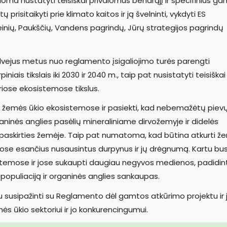
ma nustatyti teisiškai privalomus bendrąjį ir specifinius g
 prisitaikyti prie klimato kaitos ir ją švelninti, vykdyti ES
einių, Paukščių, Vandens pagrindų, Jūrų strategijos pagrindų
dvejus metus nuo reglamento įsigaliojimo turės parengti
niais tikslais iki 2030 ir 2040 m., taip pat nusistatyti teisiškai
riose ekosistemose tikslus.
ę žemės ūkio ekosistemose ir pasiekti, kad nebemažėtų piev
ganinės anglies pasėlių mineraliniame dirvožemyje ir didelės
 paskirties žemėje. Taip pat numatoma, kad būtina atkurti ž
etose esančius nusausintus durpynus ir jų drėgnumą. Kartu bu
istemose ir jose sukaupti daugiau negyvos medienos, padidint
opuliaciją ir organinės anglies sankaupas.
susipažinti su Reglamento dėl gamtos atkūrimo projektu ir 
emės ūkio sektoriui ir jo konkurencingumui.