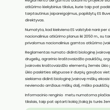
Reglamento dėl gamtos atkūrimo projekte siūlo
atkūrimo kiekybinius tikslus, kurie taip pat padėtų
tarptautinius įsipareigojimus, papildytų ES Buv
direktyvas.
Numatyta, kad kiekviena ES valstybė narė per 
nacionalinius atkūrimo planus iki 2050 m., su tarpi
privalomus nacionalinius gamtos atkūrimo įvai
Reglamentas numato didinti biologinę įvairov
drugelių, agrarinio kraštovaizdžio paukščių, or
įvairovės kraštovaizdžio elementų žemės ūkio
ūkio paskirties sklypuose ir durpių gavybos vi
siekiama didinti biologinę įvairovę miškų ekos
nevienodo amžiaus miškų dalį, miško paukščių p
Informacinio renginio metu numatoma plačiau 
tikslais, taip pat aptarti kokią įtaką jis turės ž