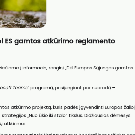
 dėl ES gamtos atkūrimo reglamento
 kviečiame į informacinį renginį „Dėl Europos Sąjungos gamtos
rosoft Teams
“ programą, prisijungiant per nuorodą
–
s atkūrimo projektą, kuris padės įgyvendinti Europos žalio
ES strategijos „Nuo ūkio iki stalo“ tikslus. Didžiausias dėmesys
ų atkūrimui.