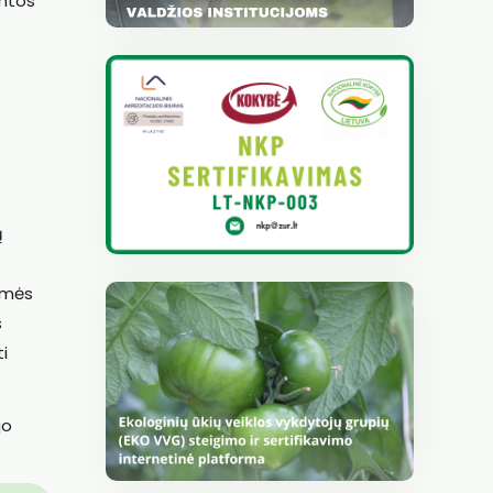
amtos
ų
emės
s
i
jo