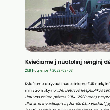
Kviečiame į nuotolinį renginį 
ŽUR Naujienos
/
2023-03-03
Kviečiame dalyvauti nuotoliniame ŽŪR narių in
ministro įsakymo „
Dėl Lietuvos Respublikos
ž
em
Lietuvos kaimo plėtros 2014–2020 metų programo
„Parama investicijoms į žemės ūkio valdas“