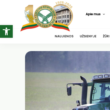
Pereiti
prie
Apie mus
turinio
Open toolbar
NAUJIENOS
UŽSIENYJE
ŽŪR