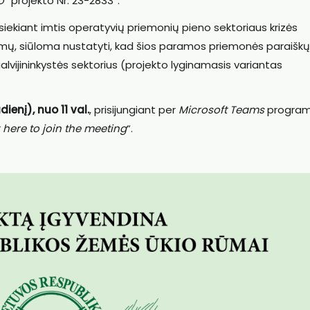
o
” projekto Nr. 23-2833“.
 siekiant imtis operatyvių priemonių pieno sektoriaus krizės
imų, siūloma nustatyti, kad šios paramos priemonės paraiškų
alvijininkystės sektorius (projekto lyginamasis variantas
enį), nuo 11 val.
, prisijungiant per
Microsoft Teams
program
 here to join the meeting
“.