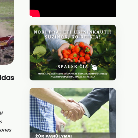
aldas
ėl
s
monės