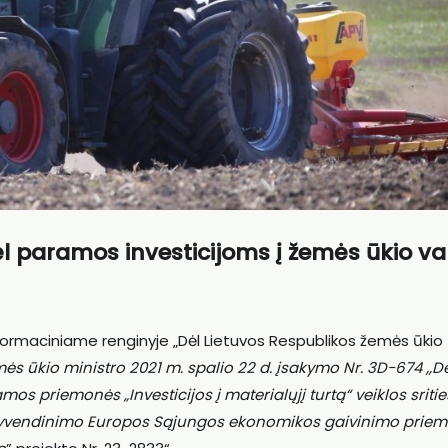
dėl paramos investicijoms į žemės ūkio v
formaciniame renginyje „Dėl Lietuvos Respublikos žemės ūkio
ės ūkio ministro 2021 m. spalio 22 d. įsakymo Nr. 3D-674 ,,D
s priemonės „Investicijos į materialųjį turtą“ veiklos sritie
 įgyvendinimo Europos Sąjungos ekonomikos gaivinimo prie